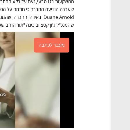
שהמנכ"ל ג'ון קטצ'ום כינה "תור הזהב של
מעבר לכתבה