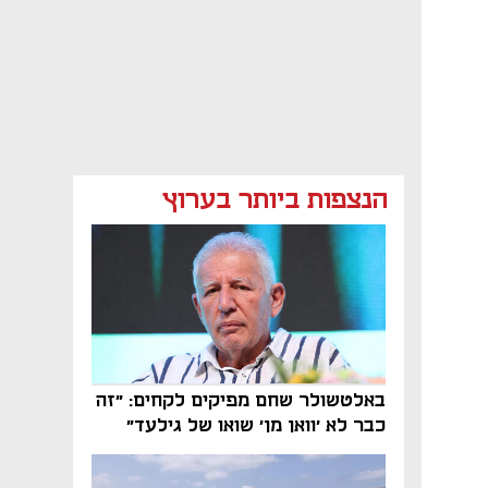
הנצפות ביותר בערוץ
באלטשולר שחם מפיקים לקחים: "זה
כבר לא 'וואן מן' שואו של גילעד"