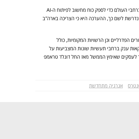
ענקיות הטכנולוגיה בונות דאטה סנטרס ברחבי העולם כדי לספק כוח מחשוב לפיתוח ה-AI 
שלהן, אך בשל צריכת החשמל הגבוהה הנדרשת לשם כך, ההערכה היא כי הצריכה בארה"ב 
העסקה צריכה עוד לזכות באישור הרגולטורים הפדרליים וכן הרשויות המקומיות, כולל 
בווירג'יניה. היא האחרונה בשורה של עסקאות ענק ברחבי תעשיות שונות המצביעות על 
הניסיון לנצל את המדיניות הידידותית יותר לעסקים שאימץ הממשל מאז החל דונלד טראמפ 
נטרס
אנרגיה מתחדשת