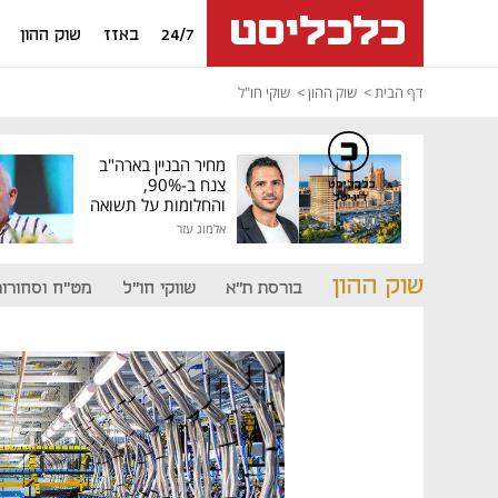
24/7
באזז
שוק ההון
דף הבית
שוק ההון
שוקי חו"ל
מחיר הבניין בארה"ב
צנח ב-90%,
כלכליסט
דיגיטל
והחלומות על תשואה
גבוהה התנפצו
אלמוג עזר
שוק ההון
בורסת ת"א
שווקי חו"ל
מט"ח וסחורות