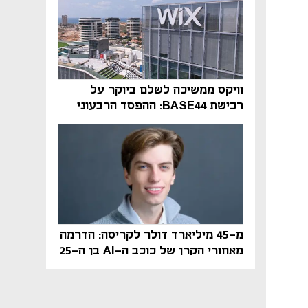
וויקס ממשיכה לשלם ביוקר על
רכישת BASE44: ההפסד הרבעוני
זינק ל-76 מיליון דולר
מ-45 מיליארד דולר לקריסה: הדרמה
מאחורי הקרן של כוכב ה-AI בן ה-25