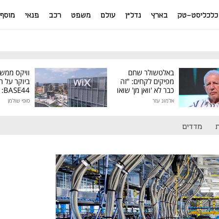
כלכליסט-טק
בארץ
נדל"ן
עולם
משפט
רכב
פנאי
מוסף
באלטשולר שחם
וויקס ממש
מפיקים לקחים: "זה
ביוקר על ר
כבר לא 'וואן מן' שואו
44
של גילעד"
אלמוג עזר
סופי שולמן
מיליון דולר
מדדים