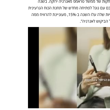
ההשקעות בגז טבעי, זאת על רקע ההתרחקות של ממשל טראמפ מאנרגיה ירוקה. בשנה 
שעברה הודיעה החברה כי חתמה על הסכם עם גוגל לפתיחה מחדש של תחנת הכוח הגרעינית 
Duane Arnold  באיווה. החברה, שהמניות שלה עלו השנה ב-15%, מעוניינת להרוויח ממה 
 הביקוש לאנרגיה". 