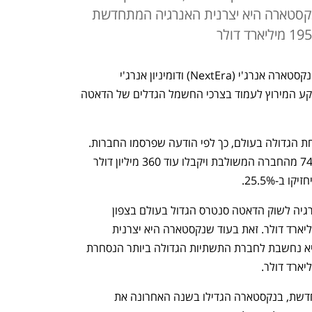
. ואילו נקסטארה היא יצרנית האנרגיה המתחדשת
מיזוג ענק בעולם הדאטה סנטרס. חברות נקסטארה אנרג'י (NextEra) ודומיניון אנרג'י 
(Dominion)  הודיעו על מיזוג, זאת על רקע המירוץ לעמוד בצרכי החשמל הגדלים של הדאטה 
העסקה תיצור את חברת החשמל המפוקחת הגדולה בעולם, כך לפי הודעה שפרסמו החברות. 
בעלי המניות של נקסטארה יחזיקו ב-74.5% מהחברה המשולבת ויקבלו עוד 360 מיליון דולר 
ב-25.5%. 
דומיניון היא חברת החשמל שמעניקה אנרגיה לשוק הדאטה סנטרס הגדול בעולם בצפון 
וירג'יניה. שווי השוק שלה עומד על 54 מיליארד דולר. זאת בעוד שנקסטארה היא יצרנית 
האנרגיה המתחדשת הגדולה בארה"ב. היא נחשבת לחברת התשתיות הגדולה ביותר הנסחרת 
אף שהיא יצרנית מרכזית של אנרגיה מתחדשת, בנקסטארה הגדילו בשנה האחרונה את 