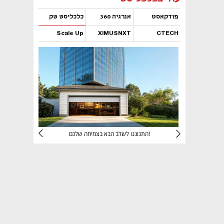
פודקאסט
אנרגיה 360
כלכליסט טק
Scale Up
XIMUSNXT
CTECH
נפתח בכרטיסייה חדשה
נפתח בכרטיסייה חדשה
נפתח בכרטיסייה חדשה
נפתח בכרטיסייה חדשה
יניהם
התכוננו לשלב הבא בצמיחה שלכם!