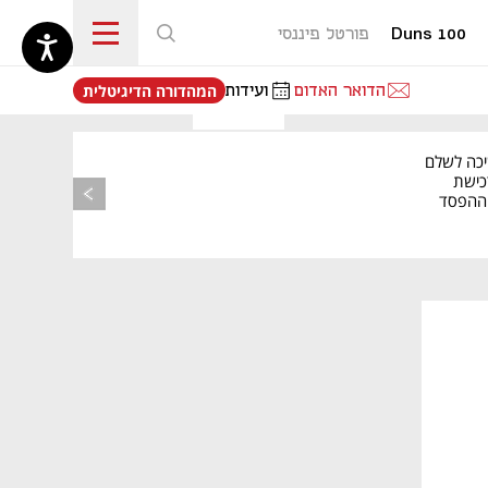
Duns 100
פורטל פיננסי
נפתח בכרטיסייה חדשה
הדואר האדום
ועידות
המהדורה הדיגיטלית
יכה לשלם
כישת
BASE: ההפסד
הרבעוני זינק ל-76