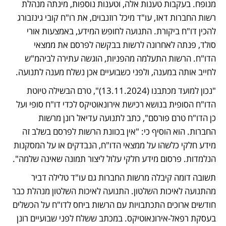
מנופח. בעקבות טענות אלה, וטענות נוספות, מינתה מנהלת 
רשות החברות דאז, עו"ד מיכל רוזנבוים, את רו"ח קובי גינזבורג 
להכין דו"ח ביקורת. התנועה לחופש המידע, באמצעות אורי 
סולד, פנתה לאחרונה לרשות בבקשה לפרסם את ממצאי 
הדו"ח. הרשות התעלמה מהפניות, הוגשה עתירה לביהמ"ש 
לחייב אותה במענה, ולפני כשבועיים אכן נשלח מענה לתנועה.
"נכון למועד מכתבנו (13.11.2024)", טרם הבשילה טיוטת 
הדו"ח הסופית בנושא רכישת אירונאוטיקס לכדי דו"ח סופי ועל 
כן הדו"ח טרם פורסם", כתב לתנועה עדיאל רונן מרשות 
החברות. הוא הוסיף כי: "אין בכוונת הרשות לפרסם בשלב זה 
מידע חלקי כלשהו על ממצאי הדו"ח, הנבדקים או על המסקנות 
הנלמדות. פרסום מידע חלקי עלול ליצור תמונה שאינה שלמה". 
תשובה דומה קיבלה מרשות החברות גם עו"ד טלילה דביר 
מהתנועה לאיכות השלטון. התנועה לאיכות השלטון מנהלת כבר 
חודשים ארוכים התכתבויות עם הרשות ביחס לדו"ח על הכשלים 
בעסקת רפאל-אירונאוטיקס. במכתב ששלח לפני שבועיים רונן 