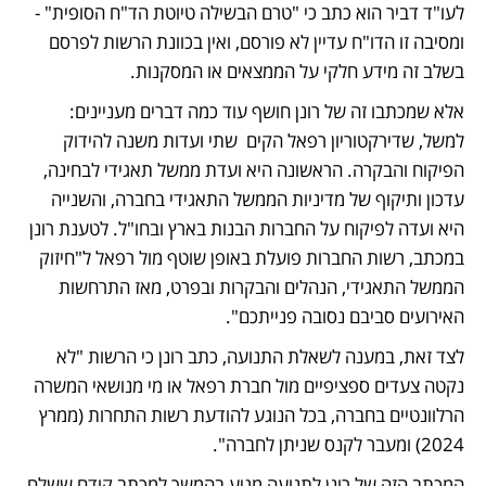
לעו"ד דביר הוא כתב כי "טרם הבשילה טיוטת הד"ח הסופית" - 
ומסיבה זו הדו"ח עדיין לא פורסם, ואין בכוונת הרשות לפרסם 
בשלב זה מידע חלקי על הממצאים או המסקנות.
אלא שמכתבו זה של רונן חושף עוד כמה דברים מעניינים: 
למשל, שדירקטוריון רפאל הקים  שתי ועדות משנה להידוק 
הפיקוח והבקרה. הראשונה היא ועדת ממשל תאגידי לבחינה, 
עדכון ותיקוף של מדיניות הממשל התאגידי בחברה, והשנייה 
היא ועדה לפיקוח על החברות הבנות בארץ ובחו"ל. לטענת רונן 
במכתב, רשות החברות פועלת באופן שוטף מול רפאל ל"חיזוק 
הממשל התאגידי, הנהלים והבקרות ובפרט, מאז התרחשות 
האירועים סביבם נסובה פנייתכם". 
לצד זאת, במענה לשאלת התנועה, כתב רונן כי הרשות "לא 
נקטה צעדים ספציפיים מול חברת רפאל או מי מנושאי המשרה 
הרלוונטיים בחברה, בכל הנוגע להודעת רשות התחרות (ממרץ 
2024) ומעבר לקנס שניתן לחברה". 
המכתב הזה של רונן לתנועה מגיע בהמשך למכתב קודם ששלח 