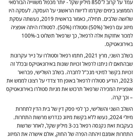
עמד על קרוב ל־850 מיליון שקל - יותר מכפול משווייה הבורסאי 
הממוצע בימים שקדמו לדיווח הראשוני על העסקה. לעסקה היו 
שלושה שלבים. תחילה, כאמור בראשית 2019, נעשתה עסקת 
מיזוג עם רפאל (50%) וסטולרו (50%). לסטולרו היתה אופציה 
למכור אחזקות אלה לרפאל, כך שרפאל תשלוט ב-100% 
באירונאטיקס. 
בשלב השני, מרץ 2021, חתמו רפאל וסטולרו על נייר עקרונות 
שבהתאם לו ניתנו לרפאל זכויות שונות באירונאטיקס ובכלל זה 
זכויות בקשר למינוי מנכ"ל לחברה. בשלב השלישי, פברואר 
2023, הודיע סטולרו לרפאל באופן חד צדדי על רצונו לממש את 
אופציית המכירה שרפאל תרכוש את מניות סטולרו באירונאטיקס 
– וכך קרה. 
השלב השני והשלישי, כך לפי פסק דין של בית הדין לתחרות 
מיולי 2024, נעשו ללא בקשת מיזוג כנדרש מרשות התחרות. 
בעקבות זאת נקנסה רפאל בכ-3 מיליון שקל, לאחר שרשות 
התחרות אומנם זיהתה הפרה של החוק, אולם אישרה את המיזוג 