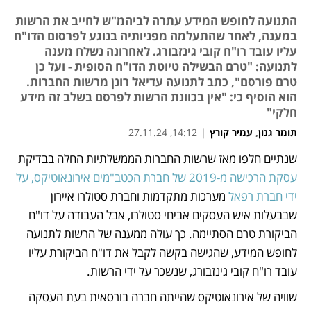
התנועה לחופש המידע עתרה לביהמ"ש לחייב את הרשות
במענה, לאחר שהתעלמה מפניותיה בנוגע לפרסום הדו"ח
עליו עובד רו"ח קובי גינזבורג. לאחרונה נשלח מענה
לתנועה: "טרם הבשילה טיוטת הדו"ח הסופית - ועל כן
טרם פורסם", כתב לתנועה עדיאל רונן מרשות החברות.
הוא הוסיף כי: "אין בכוונת הרשות לפרסם בשלב זה מידע
חלקי"
תומר גנון
,
עמיר קורץ
|
14:12, 27.11.24
שנתיים חלפו מאז שרשות החברות הממשלתיות החלה בבדיקת
נפתח בכרטיסייה חדשה
נפתח בכרטיסייה חדשה
עסקת הרכישה מ-2019 של חברת הכטב"מים אירונאוטיקס, על 
ידי חברת רפאל
 מערכות מתקדמות וחברת סטולרו איירון 
שבבעלות איש העסקים אביחי סטולרו, אבל העבודה על דו"ח 
הביקורת טרם הסתיימה. כך עולה ממענה של הרשות לתנועה 
לחופש המידע, שהגישה בקשה לקבל את דו"ח הביקורת עליו 
עובד רו"ח קובי גינזבורג, שנשכר על ידי הרשות. 
שוויה של אירונאוטיקס שהייתה חברה בורסאית בעת העסקה 