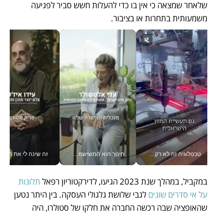
שלאחר שמצאה כי אין בו כדי להעלות חשש סביר לפגיעה 
משמעותית בתחרות או בציבור.
טכנולוגיה זה לא רק בהייטק: גם תעשיית המזון הישראלית מאמצת כלי AI, אוטומציה וניתוח דאטה בזמן אמת
חינוך הוא המשישמה של החיים שלי - V
זה שינה לי את החיים: 
במקביל, במהלך שנת 2023 הגיעו, לדירקטוריון רפאל
 תלונות 
על אי סדרים שונים
 לגבי שלושת גלגולי העסקה. בין היתר נטען 
שהאופציה שבה רכשה החברה את חלקו של סטולרו, היה 