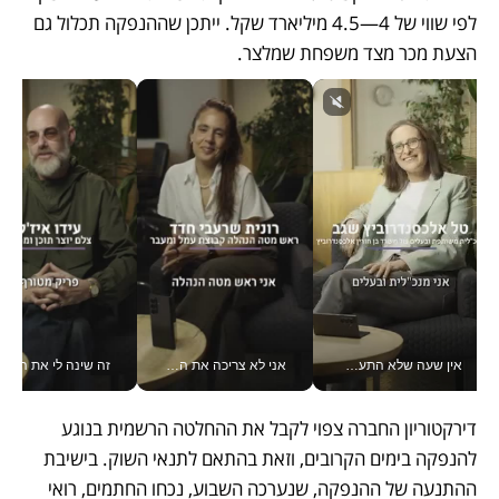
לפי שווי של 4—4.5 מיליארד שקל. ייתכן שההנפקה תכלול גם 
הצעת מכר מצד משפחת שמלצר.  
אין שעה שלא התעסקתי במשבר - טל אלכסנדרוביץ’ שגב מנהלת משברים תקשורתיים מכל מקום עם ה- Galaxy Z Fold8 Ultra שלה_v
אני לא צריכה את המשרד: רונית שרעבי-חדד מנהלת ארגון של 30000 עובדים מכל מקום_v
זה שינה לי את החיים: 
דירקטוריון החברה צפוי לקבל את ההחלטה הרשמית בנוגע 
להנפקה בימים הקרובים, וזאת בהתאם לתנאי השוק. בישיבת 
ההתנעה של ההנפקה, שנערכה השבוע, נכחו החתמים, רואי 