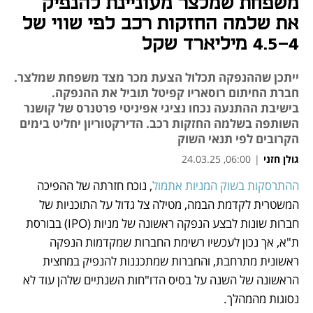
משפחת שמלצר מעוניינת להנפיק
את שלמה החזקות רכב לפי שווי של
4‑4.5 מיליארד שקל
ייתכן שההנפקה תכלול הצעת מכר מצד משפחת שמלצר.
חברת החיתום רוסאריו קפיטל תוביל את ההנפקה.
בישיבת ההתנעה נכחו נציגי אפיניטי פרטנרס של קושנר
השותפה בשלמה החזקות רכב. הדירקטוריון יחליט בימים
הקרובים לפי תנאי השוק
גולן חזני
|
06:00, 24.03.25
ההתרסקות בשוק המניות אתמול
, נוכח חזרתה של ההפיכה 
נפתח בכרטיסייה חדשה
המשטרית לקדמת הבמה, מטילה צל גדול על התוכניות של 
חברות שונות לבצע הנפקה ראשונה של מניות (IPO) בבורסת 
ת"א, אך נכון לעכשיו רשימת החברות שמקדמות הנפקה 
ראשונית מתרחבת, והחברות שמתכננות להנפיק במחצית 
הראשונה של השנה על בסיס הדו"חות השנתיים שלהן עוד לא 
נסוגות מהמהלך. 