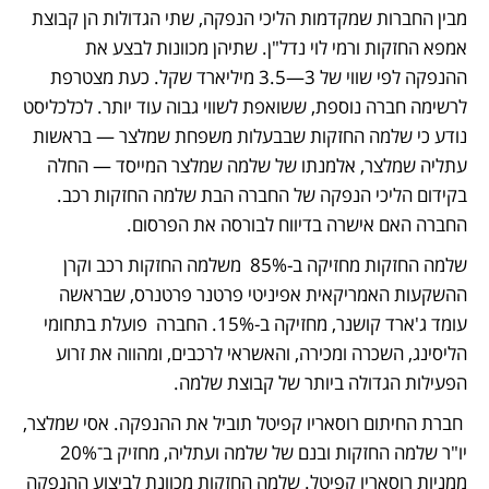
מבין החברות שמקדמות הליכי הנפקה, שתי הגדולות הן קבוצת 
אמפא החזקות ורמי לוי נדל"ן. שתיהן מכוונות לבצע את 
ההנפקה לפי שווי של 3—3.5 מיליארד שקל. כעת מצטרפת 
לרשימה חברה נוספת, ששואפת לשווי גבוה עוד יותר. לכלכליסט 
נודע כי שלמה החזקות שבבעלות משפחת שמלצר — בראשות 
עתליה שמלצר, אלמנתו של שלמה שמלצר המייסד — החלה 
בקידום הליכי הנפקה של החברה הבת שלמה החזקות רכב. 
החברה האם אישרה בדיווח לבורסה את הפרסום. 
שלמה החזקות מחזיקה ב-85%  משלמה החזקות רכב וקרן 
ההשקעות האמריקאית אפיניטי פרטנר פרטנרס, שבראשה 
עומד ג'ארד קושנר, מחזיקה ב-15%. החברה  פועלת בתחומי 
הליסינג, השכרה ומכירה, והאשראי לרכבים, ומהווה את זרוע 
הפעילות הגדולה ביותר של קבוצת שלמה.
 חברת החיתום רוסאריו קפיטל תוביל את ההנפקה. אסי שמלצר, 
יו"ר שלמה החזקות ובנם של שלמה ועתליה, מחזיק ב־20% 
ממניות רוסאריו קפיטל. שלמה החזקות מכוונת לביצוע ההנפקה 