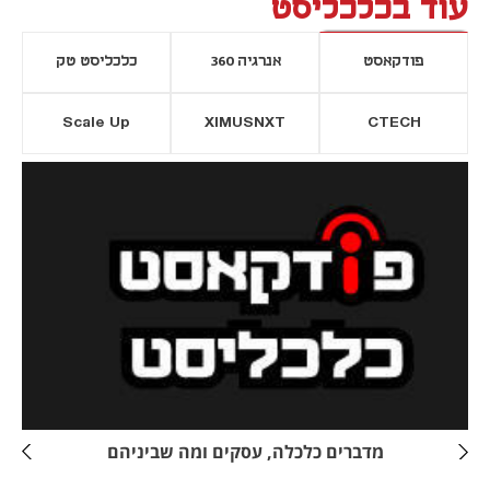
עוד בכלכליסט
פודקאסט
אנרגיה 360
כלכליסט טק
Scale Up
XIMUSNXT
CTECH
יסייה חדשה
נפתח בכרטיסייה חדשה
מדברים כלכלה, עסקים ומה שביניהם