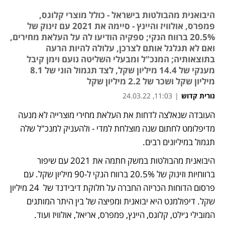
היבואנית מהבולטות בישראל - כולל מוצרי קלוגס,
פמפרס, אולוויז והיינץ - סיימה את 2021 עם זינוק של
20.5% ברווח הנקי; ספקיה הודיעו לה על העלאת מחירים,
ואם לא תגלגל אותם לצרכן, עלולה להיות הרעה
בתוצאותיה; המנכ"ל ומבעלי השליטה נועם וימן קיבל
מענקי של 14.4 מיליון שקל, לצד תגמול הוני של 8.1
מיליון שקל ושכר של 2.2 מיליון שקל
נורית קדוש
|
11:03, 24.03.22
העובדה שנאלצה לדחות את העלאת מחירי מוצרייה לא מנעה 
מדיפלומט לחתום שנה מוצלחת למדי - ולהעניק למנכ"ל שלה 
תגמול במיליונים רבים. 
היבואנית מהבולטות במשק חתמה את 2021 עם שיפור 
ברווחיות וזינוק של 20.5% ברווח הנקי ל-90 מיליון שקל. עם 
פרסום הדוחות הכריזה החברה על חלוקת דיבידנד של  24 מיליון 
שקל. דיפולמנט היא יבואנית ומפיצה של בין היתר המותגים 
המובילי ג׳ילט, קלוגס, היינץ, פמפרס, אריאל, אולוויז ועוד.  