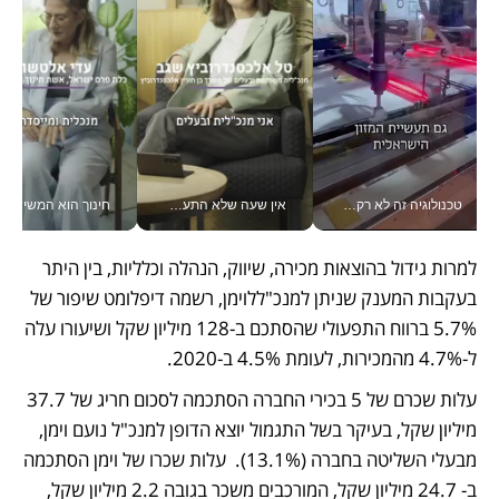
טכנולוגיה זה לא רק בהייטק: גם תעשיית המזון הישראלית מאמצת כלי AI, אוטומציה וניתוח דאטה בזמן אמת
אין שעה שלא התעסקתי במשבר - טל אלכסנדרוביץ’ שגב מנהלת משברים תקשורתיים מכל מקום עם ה- Galaxy Z Fold8 Ultra שלה_v
חינוך הוא המש
למרות גידול בהוצאות מכירה, שיווק, הנהלה וכלליות, בין היתר 
בעקבות המענק שניתן למנכ"ללוימן, רשמה דיפלומט שיפור של 
5.7% ברווח התפעולי שהסתכם ב-128 מיליון שקל ושיעורו עלה 
ל-4.7% מהמכירות, לעומת 4.5% ב-2020.  
עלות שכרם של 5 בכירי החברה הסתכמה לסכום חריג של 37.7 
מיליון שקל, בעיקר בשל התגמול יוצא הדופן למנכ"ל נועם וימן, 
מבעלי השליטה בחברה (13.1%).  עלות שכרו של וימן הסתכמה 
ב- 24.7 מיליון שקל, המורכבים משכר בגובה 2.2 מיליון שקל, 