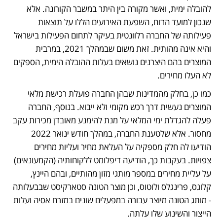
להובלה ימית, ואשר מקורה בין היתר במשבר הקורונה. אלא 
שנכון למועד הדוח, השפעת האירועים הללו על תוצאות 
פעילותה של החברה רלוונטית בעיקר לתחום הפעילות בישראל 
והיא אינה מהותית. זאת משום שבמהלך 2021, במרבית 
המוצרים בהם היצרנים נושאים בעלות ההובלה הימית, הספקים 
לא העלו מחירים. 
כמו כן, בחלק מהמדינות שבהן החברה פועלת רכישת מלאי 
המוצרים נעשית דרך רכש מקומי ולא ייבוא. בנוסף, החברה 
פעלה להגדלת ימי המלאי על מנת להימנע מאובדן מכירות עקב 
מחסור. אלא שלטענת החברה, במהלך חודש ינואר 2022 
הודיעו לה חלק מספקיה על העלאת מחיר ועליות מחירים 
צפויות. בעקבות כך, הודיעה דיפלומט ללקוחותיה (הקמעונאים) 
על עליית מחירים במספר מותגי מזון מהותיים, ובהם היינץ, 
קלוגס, פרינגלס ולוטוס, וכן מוצר הטונה סטארקיסט שבבעלותה 
- מותג הטונה מיוצר עבורה במפעלים שונים במזרח אסיה ועלות 
הייצור והשינוע שלו עלתה. 