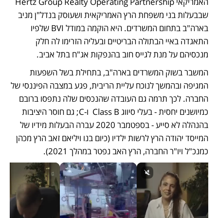
האמריקאי Hertz Group Realty Operating Partnership 
שבבעלות בני משפחת הרץ האמריקאית ושעוסק בנדל"ן מניב 
בארה"ב בתחום המשרדים. היא הוקמה במודל BVI שלפיו 
התאגדה באיי הבתולה הבריטיים ובעליה הזרימו לה חלק 
מנכסיהם על מנת לגייס חוב בהנפקות אג"ח בתל אביב. 
המשבר בשוק המשרדים בארה"ב, בתחילת בשל השפעות 
המגיפה ובהמשך לנוכח עליית הריבית, פגע במצבה הפיננסי של 
החברה. לכך תרמה גם העובדה שהנכסים שלה נתפסו ברובם 
כמיושנים יחסית - בעלי סיווג Class B  ו-C; גם חוסר היציבות 
בהנהלה לא סייע - בספטמבר 2020 עברה הבעלות מידיו של 
המייסד יהודה הרץ לרשות ילדיו (כיום בנו ויליאם זאב הרץ מכהן 
כמנכ"ל ויו"ר החברה, הרץ האב נפטר במהלך 2021). 