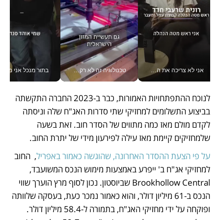
אני לא צריכה את המשרד: רונית שרעבי-חדד מנהלת ארגון של 30000 עובדים מכל מקום_v
טכנולוגיה זה לא רק בהייטק: גם תעשיית המזון הישראלית מאמצת כלי AI, אוטומציה וניתוח דאטה בזמן אמת
בתור מנכל אני מקבל מאות הח
לנוכח ההתפתחויות האמורות, כבר ב-2023 החברה התקשתה 
בביצוע התשלומים למחזיקי שתי סדרות האג"ח שלה וניסתה 
לקדם מולם מאז כמה מתווים של הסדר חוב. זאת בשעה 
שלמחזיקים קיימת מאז עילה לפירעון מידי של יתרת החוב.
על פי הצעת ההסדר האחרונה, שהוגשה כאמור באפריל
,  החוב 
למחזיקי אג"ח ב' ייפרע באמצעות מימוש הנכס המשועבד, 
Brookhollow Central שביוסטון. נכון לסוף מרץ הוערך שווי 
הנכס ב-61 מיליון דולר, והוא כאמור נמכר כעת, בעסקה שלוותה 
ופוקחה על ידי מחזיקי האג"ח, בתמורה ל-58.4 מיליון דולר. 