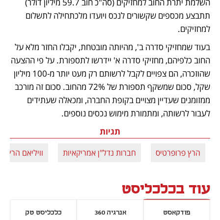
השלמת יתרת החוב למחזיקים (סה"כ חוב 59.7 מיליון דולר) 
תתבצע מכספים שקשורים לנכס ויועדו מלכתחילה לתשלום 
למחזיקים.
בעוד שמחזיקי סדרה ב', מהיותה מובטחת, יקבלו החזר מלא על 
החוב כלפיהם, מחזיקי סדרה א' יידרשו לתספורת. על פי ההצעה 
שהוזכרה, הם צפויים לקבל לרשותם רק מעט יותר מ-100 מיליון 
שקל, סכום שמשקף תספורת של 72% מהחוב. סכום זה מורכב 
ממזומנים שעדיין מצויים בקופת החברה, ומכאלה שעתידים 
לעבור לרשותה, ומתמורת מימוש נכסים נוספים.
תגיות
הרץ פרופרטיס
חברות נדל"ן אמריקאיות
וויליאם הרץ
עוד בכלכליסט
פודקאסט
אנרגיה 360
כלכליסט טק