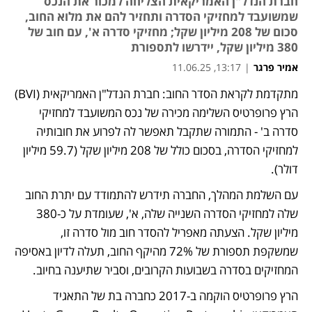
חברת הנדל"ן האמריקאית הצליחה למכור את הנכס
שמשועבד למחזיקי הסדרה ותחזיר להם את מלוא החוב,
סכום של 208 מיליון שקל; מחזיקי סדרה א', עם חוב של
380 מיליון שקל, יידרשו לתספורת
אמיר פרגר
|
13:17, 11.06.25
מתקדמת לקראת הסדר החוב: חברת הנדל"ן האמריקאית (BVI) 
נפתח בכרטיסייה חדשה
הרץ פרופרטיס השלימה מכירה של נכס המשועבד למחזיקי 
סדרה ב' - התמורה שתקבל תאפשר לה לפרוע את חובותיה 
למחזיקי הסדרה, בסכום כולל של 208 מיליון שקל (59.7 מיליון 
דולר). 
עם השלמת המהלך, החברה תידרש להתמודד עם יתרת החוב 
שלה למחזיקי הסדרה השנייה שלה, א', שעומדת על כ-380 
מיליון שקל. הצעתה מאפריל להסדר חוב מול סדרה זו, 
שמשקפת תספורת של 72% מהיקף החוב, תעלה לדיון באסיפה 
המחזיקים בסדרה בשבועות הקרובים, וסביר שתיענה בחיוב. 
הרץ פרופרטיס הוקמה ב-2017 כחברה בת של התאגיד 