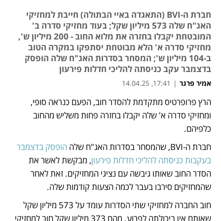
חברת ה-BVI (התאגדה באיי הבתולה) חייבת למחזיקי
האג"ח שלה 573 מיליון שקל; בעוד מחזיקי סדרה ב'
המובטחת יקבלו בחזרה את מלוא החוב - 200 מיליון ש',
מחזיקי סדרה א' הלא מבוטחת יסתפקו במקרה הטוב
ב-104 מיליון ש'; המסחר בסדרות האג"ח שלה הופסק
בדצמבר עקב כניסתה להליכי חדלות פירעון
אמיר פרגר
|
17:41, 14.04.25
הרץ פרופרטיס מתקדמת להסדר חוב, הפעם כנראה סופי, 
נפתח בכרטיסייה חדשה
ומחזיקי סדרה א' שלה יקבלו בחזרה פחות משליש מהחוב 
כלפיהם. 
חברת ה-BVI, שהמסחר בסדרות האג"ח שלה 
הופסק בדצמבר 
בעקבות כניסתה להליכי חדלות פירעון
, מבקשת לאשר את 
הסדר החוב שאותו גיבשה עם נציגי המחזיקים. זאת לאחר 
שהמחזיקים סירבו בעבר לכמה הצעות קודמות שלה.
חוב החברה למחזיקי שתי הסדרות עומד על 573 מיליון שקל 
שאותם אין ביכולתה לפרוע. מהם 373 מיליון שקל חוב למחזיקי 