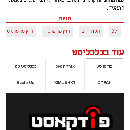
התאגידי.
תגיות
BVI
הסדר חוב
הרץ פרופרטיז
הרץ פרופרטיס
עוד בכלכליסט
פודקאסט
אנרגיה 360
כלכליסט טק
Scale Up
XIMUSNXT
CTECH
יסייה חדשה
נפתח בכרטיסייה חדשה