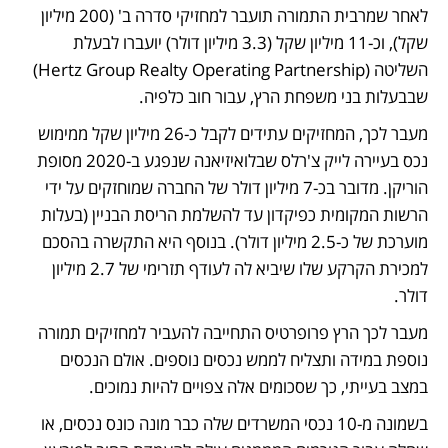
לאחר שמרבית התמורה תועבר למחזיקי סדרה ב' (200 מיליון 
שקל), וכ-11 מיליון שקל (3.3 מיליון דולר) יועברו לבעלת 
השליטה (Hertz Group Realty Operating Partnership) 
שבבעלות בני משפחת הרץ, עבור חוב כלפיה.
מעבר לכך, המחזיקים עתידים לקבל כ-26 מיליון שקל ממימוש 
נכס בעיירה לייק צ'רלס שבלואיזיאנה שנפגע ב-2020 מסופת 
הוריקן. מדובר בכ-7 מיליון דולר של החברה שמוחזקים על ידי 
הרשות המקומית כפיקדון עד להשלמת הריסת הבניין (בעלות 
מוערכת של כ-2.5 מיליון דולר). בנוסף היא התקשרה בהסכם 
למכירת הקרקע שלו שיביא לה לעודף תזרימי של 2.7 מיליון 
דולר.
מעבר לכך הרץ פרופרטיס התחייבה להעביר למחזיקים תמורה 
נוספת במידה ותצליח לממש נכסים נוספים. אולם הנכסים 
במצב בעייתי, כך שסכומים אלה צפויים להיות נמוכים. 
בשמונה מ-10 נכסי המשרדים שלה כבר מונה כונס נכסים, או 