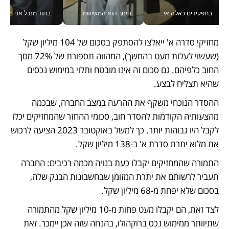
בתפקידים כאלה אי אפשר לחכות: אושרת לוי מניעה השקעות ענק מהטלפון_v
חינוך הוא המשישמה של החיים שלי - V
בתור מנכל אני מקבל מאות הח
מחזיקי סדרה א' ייאלצו להסתפק בסכום של 104 מיליון שקל 
(שעשוי לעלות מעט בהמשך), המהווה תספורת של 72% מסך 
החוב כלפיהם. גם סכום זה אינו מובטח ותלוי במימוש נכסים 
שהיא תצליח לבצע. 
ההסדר הנוכחי משקף את ההרעה במצב החברה, שבכמה 
מהצעותיה הקודמות להסדר חוב, סכומי ההחזר שהמחזיקים יכלו 
לקבל היו גבוהות יותר. כך למשל באוקטובר 2023 הציעה לרכוש 
את מלוא יתרת סדרת א' ב-138 מיליון שקל. 
התמורה שהמחזיקים יקבלו כעת בנויה מכמה רכיבים: החברה 
תעביר לרשותם את יתרת המזומן שבחשבונות הבנק שלה, 
בסכום שלא יפחת מ-68 מיליון שקל. 
לצד זאת, הם יקבלו מעט פחות מ-10 מיליון שקל מהתמורה 
שתיוותר ממימוש נכס ברוקהולו, בהנחה שזה אכן יימכר. זאת 