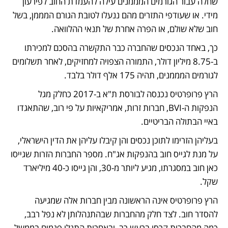
שחלה עבור הגורמים המממנים עילה להעמדת החוב לפירעון 
מידי. או שעודפי התזרים מהם ננעלו לטובת הגורם המממן, בשל 
חוב שלא שולם, או הפרה אחרת של תנאי ההלוואה. 
כך, באחד הנכסים שהחברה כבר התקשרה בהסכם למכירתו 
ב-8.75 מיליון דולר, התמורה הצפויה למחזיקים, לאחר תשלומים 
לגורמים המממנים, תהיה 175 אלף דולר בלבד.
הרץ פרופרטיס נכנסה לבורסת ת"א ב-2017 כחלק מגל 
הנפקות ה-BVI, חברות זרות, אמריקאיות על פי רוב, שהתאגדו 
באיי הבתולה הבריטיים. 
בעליהן הזרימו לתוכן נכסים והן קיבלו עליהן את הדין הישראלי, 
על מנת לגייס חוב בהנפקות אג"ח. מספר החברות הזרות שגייסו 
כאן חוב במסגרתו, מגיע ליותר מ-30, והן גייסו כ-40 מיליארד 
שקל.
הרץ פרופרטיס אינה הראשונה מבין חברות אלה שמגיעה 
להסדר חוב. לצד חלק מהחברות שבהתנהלותן לא נפל רבב, 
כמה מהחברות קרסו ברעש רב, ובאחרות התגלו פגמים בממשל 