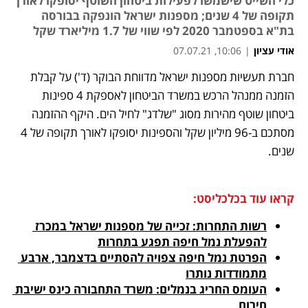
כלי השייט שישמשו לפעילות ביטחון השוטף יסופקו לאורך
תקופה של 4 שנים; מספנות ישראל הונפקה בבורסה
בת"א בספטמבר 2020 לפי שווי של 1.7 מיליארד שקל
אודי עציון
|
10:06, 07.07.21
חברת תעשיות מספנות ישראל מדווחת הבוקר (ד') על קבלת 
נפתח בכרטיסייה חדשה
נפתח בכרטיסייה חדשה
נפתח בכרטיסייה חדשה
הזמנה ממנהל הרכש במשרד הביטחון לאספקת 4 ספינות 
ביטחון שוטף מהירות מסוג "שלדג" לחיל הים. היקף ההזמנה 
מסתכם ב-96 מיליון שקל והספינות יסופקו לאורך תקופה של 4 
שנים.
קראו עוד בכלכליסט:
רשות התחרות: זכייה של מספנות ישראל במכרז 
להפעלת נמל חיפה תפגע בתחרות
הפרטת נמל חיפה צפויה להסתיים בדצמבר, ארבע 
מתמודדות נותרו
העומס החריג בנמלים: משרד התחבורה כינס ישיבת 
חירום