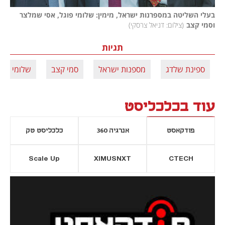
בעלי השליטה במספרנות ישראל, מימין: שלומי פוגל, אסי שמלצר 
וסמי קצב
(
צילום: דניאל צרסקי
)
תגיות
ספינת שלדג
מספנות ישראל
סמי קצב
שלומי פוג
עוד בכלכליסט
פודקאסט
אנרגיה 360
כלכליסט טק
Scale Up
XIMUSNXT
CTECH
יסייה חדשה
נפתח בכרטיסייה חדשה