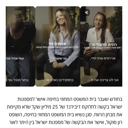
אני לא צריכה את המשרד: רונית שרעבי-חדד מנהלת ארגון של 30000 עובדים מכל מקום_v
בתפקידים כאלה אי אפשר לחכות: אושרת לוי מניעה השקעות ענק מהטלפון_v
בתור מנכל אני מקבל מאות הח
בחודש שעבר בית המשפט המחוזי בחיפה אישר למספנות 
ישראל בקשה לחלוקת דיבידנד של 25 מיליון שקל שלא מקיימת 
את מבחן הרווח. סגן נשיא בית המשפט המחוזי בחיפה, השופט 
רון סוקול, אישר את הבקשה של מספנות ישראל בין היתר לאור 