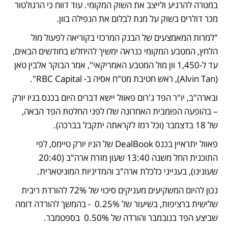
במטרה להרגיע ולייצב את השוק המקומי. עוד דווח כי הרגולטור 
מכר דולרים בשוק על מנת לבלום את הנפילה בוון. 
"למרות המאמצעים של הבנק המרכזי בקוריאה לפעול מול 
הלחץ, המטבע המקומי כנראה ימשיך להיחלש בחודשים הבאים, 
עד ל-1,450 וון מול המטבע האמריקאי", אמר הבוקר אלבין טאן 
(Alvin Tan), ראש חטיבת מט"ח אסיה ב- RBC Capital". 
ובארה"ב, יו"ר הפד ג'רום פאוול יישא דברים היום בכנס בניו יורק 
– בהופעה הפומבית האחרונה שלו לפני החלטת הפד הבאה, 
של 18 בדצמבר (וכל רמז לקראתה יתקבל בברכה).  
פאוול יתראיין בכנס DealBook של הניו יורק טיימס, לפי 
התוכנית החל משנה 13:40 שעון מזרח ארה"ב (20:40 
שעונינו), בענייני כלכלת ארה"ב והמדיניות המוניטארית. 
נכון להיום המשקיעים מעניקים סיכוי של 72% להורדת ריבית 
שלישית ברציפות, בשיעור של 0.25%  - בהמשך להורדה דומה 
שביצע הפד בנובמבר והורדה של 0.50%  בספטמבר. 