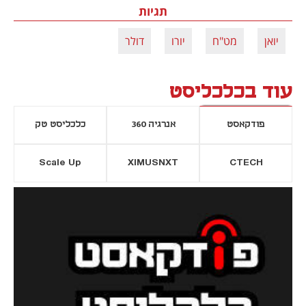
תגיות
יואן
מט"ח
יורו
דולר
עוד בכלכליסט
פודקאסט
אנרגיה 360
כלכליסט טק
Scale Up
XIMUSNXT
CTECH
יסייה חדשה
נפתח בכרטיסייה חדשה