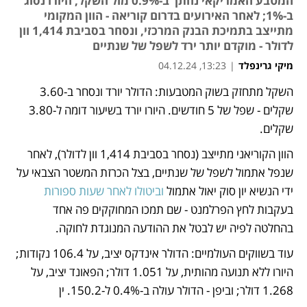
המטבע האמריקאי נחתך ב-0.9% מול השקל, היורו נסוג
ב-1%; לאחר האירועים בדרום קוריאה - הוון המקומי
מתייצב בתמיכת הבנק המרכזי, ונסחר בסביבת 1,414 וון
לדולר - מוקדם יותר ירד לשפל של שנתיים
מיקי גרינפלד
|
13:23, 04.12.24
השקל מתחזק בשוק המטבעות: הדולר יורד ונסחר ב-3.60 
נפתח בכרטיסייה חדשה
נפתח בכרטיסייה חדשה
שקלים - שפל של 5 חודשים. היורו יורד בשיעור דומה ל-3.80 
שקלים. 
הוון הקוריאני מתייצב (נסחר בסביבת 1,414 וון לדולר), לאחר 
שנפל אתמול לשפל של שנתיים, בצל הכרזת המשטר הצבאי על 
ידי הנשיא יון סוק יאול אתמול 
וביטולו לאחר שעות ספורות
בעקבות לחץ הפרלמנט - שם תמכו המחוקקים פה אחד 
בהחלטה לפיה יש לבטל את ההודעה המנוגדת לחוקה. 
עוד בשווקים העולמיים: הדולר אינדקס יציב, על 106.4 נקודות; 
היורו ללא תנועה מהותית, על 1.051 דולר; הפאונד יציב, על 
1.268 דולר; וביפן - הדולר עולה ב-0.4% ל-150.2. ין