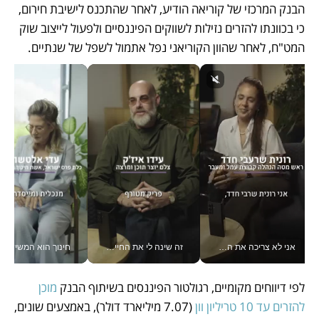
הבנק המרכזי של קוריאה הודיע, לאחר שהתכנס לישיבת חירום, 
כי בכוונתו להזרים נזילות לשווקים הפיננסיים ולפעול לייצוב שוק 
המט"ח, לאחר שהוון הקוריאני נפל אתמול לשפל של שנתיים. 
אני לא צריכה את המשרד: רונית שרעבי-חדד מנהלת ארגון של 30000 עובדים מכל מקום_v
זה שינה לי את החיים: איך עידו איז'ק הופך את הסמארטפון לכלי צילום מקצועי_v
חינוך הוא המש
לפי דיווחים מקומיים, רגולטור הפיננסים בשיתוף הבנק 
מוכן 
להזרים עד 10 טריליון וון
 (7.07 מיליארד דולר), באמצעים שונים, 