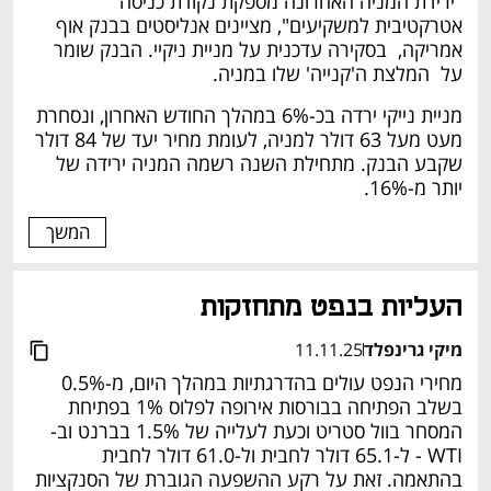
"ירידת המניה האחרונה מספקת נקודת כניסה 
אטרקטיבית למשקיעים", מציינים אנליסטים בבנק אוף 
אמריקה,  בסקירה עדכנית על מניית ניקיי. הבנק שומר 
על  המלצת ה'קנייה' שלו במניה. 
מניית נייקי ירדה בכ-6% במהלך החודש האחרון, ונסחרת 
מעט מעל 63 דולר למניה, לעומת מחיר יעד של 84 דולר 
שקבע הבנק. מתחילת השנה רשמה המניה ירידה של 
יותר מ-16%.
המשך
העליות בנפט מתחזקות 
מיקי גרינפלד
11.11.25
מחירי הנפט עולים בהדרגתיות במהלך היום, מ-0.5% 
בשלב הפתיחה בבורסות אירופה לפלוס 1% בפתיחת 
המסחר בוול סטריט וכעת לעלייה של 1.5% בברנט וב-
WTI - ל-65.1 דולר לחבית ול-61.0 דולר לחבית 
בהתאמה. זאת על רקע ההשפעה הגוברת של הסנקציות 