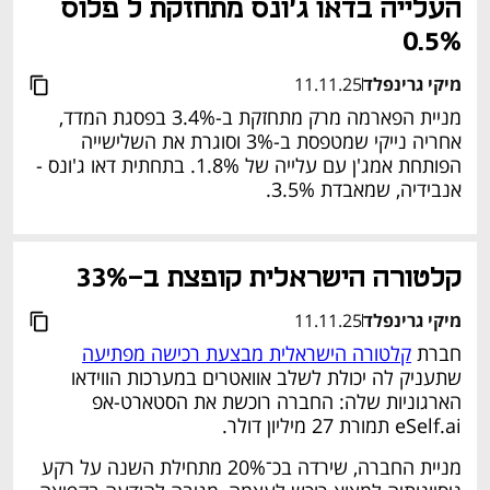
העלייה בדאו ג'ונס מתחזקת ל פלוס 
0.5%
מיקי גרינפלד
11.11.25
מניית הפארמה מרק מתחזקת ב-3.4% בפסגת המדד, 
אחריה נייקי שמטפסת ב-3% וסוגרת את השלישייה 
הפותחת אמג'ן עם עלייה של 1.8%. בתחתית דאו ג'ונס - 
אנבידיה, שמאבדת 3.5%. 
נפתח בכרטיסייה חדשה
קלטורה הישראלית קופצת ב-33% 
מיקי גרינפלד
11.11.25
חברת 
קלטורה הישראלית מבצעת רכישה מפתיעה
שתעניק לה יכולת לשלב אוואטרים במערכות הווידאו 
הארגוניות שלה: החברה רוכשת את הסטארט-אפ 
eSelf.ai תמורת 27 מיליון דולר. 
מניית החברה, שירדה בכ־20% מתחילת השנה על רקע 