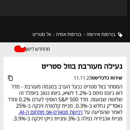
בורסות אירופה
בורסות אסיה
וול סטריט
מהחדש לישן
נפתח בכרטיסייה חדשה
נעילה מעורבת בוול סטריט
שירות כלכליסט
11.11.25
המסחר בוול סטריט ננעל הערב במגמה מעורבת - מדד 
דאו ג'ונס טיפס ב-1.2% לשיא, ביומו נטוב ביותלר זה 
שלושה שבועות. מדד S&P 500 הוסיף לערכו 0.2% ומדד 
נאסד"ק נחלש ב-0.3%. מניית קלטורה זינקה ב-25% 
לאחר שהודיעה על 
רכישת סטארט-אפ מתחום ה-AI
, 
מניית אנבידיה נפלה ב-3% ומניית נייקי זינקה ב-3.9%.