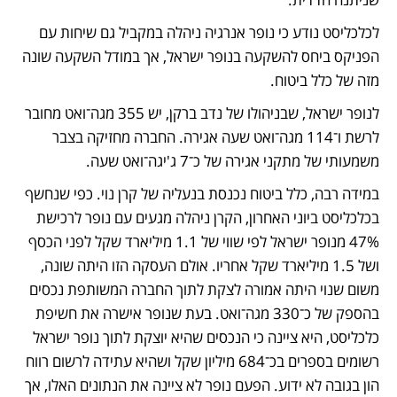
לכלכליסט נודע כי נופר אנרגיה ניהלה במקביל גם שיחות עם 
הפניקס ביחס להשקעה בנופר ישראל, אך במודל השקעה שונה 
מזה של כלל ביטוח.
לנופר ישראל, שבניהולו של נדב ברקן, יש 355 מגה־ואט מחובר 
לרשת ו־114 מגה־ואט שעה אגירה. החברה מחזיקה בצבר 
משמעותי של מתקני אגירה של כ־7 ג'יגה־ואט שעה.
במידה רבה, כלל ביטוח נכנסת בנעליה של קרן נוי. כפי שנחשף 
בכלכליסט ביוני האחרון, הקרן ניהלה מגעים עם נופר לרכישת 
47% מנופר ישראל לפי שווי של 1.1 מיליארד שקל לפני הכסף 
ושל 1.5 מיליארד שקל אחריו. אולם העסקה הזו היתה שונה, 
משום שנוי היתה אמורה לצקת לתוך החברה המשותפת נכסים 
בהספק של כ־330 מגה־ואט. בעת שנופר אישרה את חשיפת 
כלכליסט, היא ציינה כי הנכסים שהיא יוצקת לתוך נופר ישראל 
רשומים בספרים בכ־684 מיליון שקל ושהיא עתידה לרשום רווח 
הון בגובה לא ידוע. הפעם נופר לא ציינה את הנתונים האלו, אך 