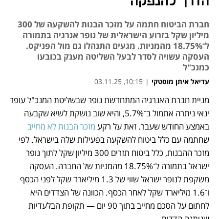
הדרך להנפקה
חברת הביטוח חתמה על מזכר הבנות להשקעה של 300
מיליון שקל בזרוע הישראלית של נופר אנרגיה בתמורה
ל־18.75% מהמניות. מגעים התנהלו גם מול הפניקס.
העסקה עשויה לסדר לבעל השליטה מענק בכובעו
כמנכ"ל
עדיאל איתן מוסטקי
|
10:15, 03.11.25
מניית חברת האנרגיה המתחדשת נופר שבשליטת המנכ"ל עופר 
נפתח בכרטיסייה חדשה
ינאי ניתרה אתמול ב־5.7%, והיא שוב נושקת לשיא שקבעה 
באמצע החודש שעבר. זאת על רקע 
מזכר הבנות לא מחייב
שחתמה עם כלל ביטוח להשקעה בפעילות שלה בישראל. לפי 
מזכר ההבנות, כלל ביטוח תזרים 300 מיליון שקל לתוך נופר 
ישראל בתמורה ל־18.75% מהמניות של החברה. העסקה 
משקפת לנופר ישראל שווי של 1.3 מיליארד שקל לפני הכסף 
ו־1.6 מיליארד שקל לאחר הכסף. הכוונה של הצדדים היא 
לחתום על הסכם מחייב בתוך 90 יום — תקופת הבלעדיות 
שניתנה הדדית.