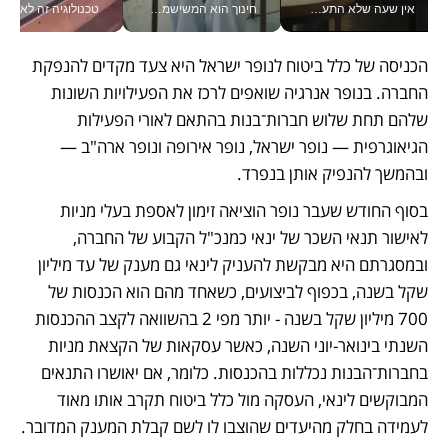
אין שעה שלא התעסקתי במשבר - טל אלכסנדרוביץ’ שגב מנהלת משברים תקשורתיים מכל מקום עם ה- Galaxy Z Fold8 Ultra שלה_v
חינוך הוא המשישמה של החיים שלי - V
טכנולוגיה זה לא רק בהייטק: גם תעשיי
הכניסה של כלל ביטוח לנופר ישראל היא צעד מקדים להנפקת 
החברה. בנופר אנרגיה שואפים לרכז את הפעילויות השונות 
שלהם תחת שלוש חברות־בנות בהתאם לאורי הפעילות 
הגיאוגרפית — נופר ישראל, נופר אירופה ונופר ארה"ב — 
ובהמשך להנפיק אותן בנפרד.
בסוף החודש שעבר נופר הוציאה זימון לאספת בעלי מניות 
לאישור תנאי השכר של ינאי כמנכ"ל הקבוע של החברה, 
ובמסגרתם היא מבקשת להעניק לינאי גם מענק של עד מיליון 
שקל בשנה, בכפוף לביצועים, כשאחד מהם הוא הכנסות של 
700 מיליון שקל בשנה - יותר מפי 2 בהשוואה לקצב ההכנסות 
השנתי בינואר-יוני השנה, כאשר עסקאות של הקצאת מניות 
בחברות־הבנות נכללות בהכנסות. כלומר, אם יאושרו התנאים 
המבוקשים לינאי, העסקה מול כלל ביטוח תקרב אותו מאוד 
לעמידה בחלק מהיעדים שהוצבו לו לשם קבלת המענק המדובר.