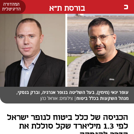
המהדורה
בורסת ת"א
הדיגיטלית
עופר ינאי (מימין), בעל השליטה בנופר אנרגיה, וברק בנסקי,
מנהל השקעות בכלל ביטוח
| צילומים: אוראל כהן
הכניסה של כלל ביטוח לנופר ישראל
לפי 1.3 מיליארד שקל סוללת את