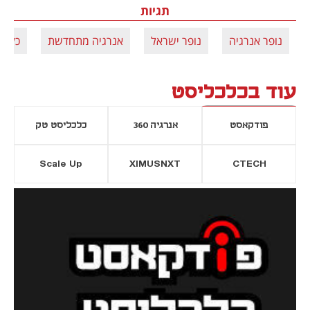
תגיות
נופר אנרגיה
נופר ישראל
אנרגיה מתחדשת
כלל ב
עוד בכלכליסט
פודקאסט
אנרגיה 360
כלכליסט טק
Scale Up
XIMUSNXT
CTECH
יסייה חדשה
נפתח בכרטיסייה חדשה