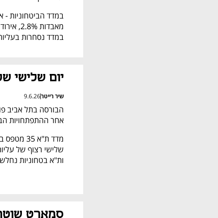
במדד נסחרות בעליות - נקסט ויז'ן מט
יום שלישי של
שיר רייטר
9.6.26
אחר ההתפתחויות הבי
ות"א בטחוניות נחלש ב-6%