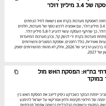
3 מיליון דולר
סמארט שוטר זכתה בחוזה לאספקת מערכות בקרת אש נישאות לחיל הנחתים 
האמריקאי בהיקף של 3.4 מיליון דולר, עם אופציה לרכש נוסף של מערכות, חלפים 
והדרכות ב-2.4 מיליון דולר, כך שהיקף העסקה עשוי להגיע ל-5.8 מיליון דולר. 
החברה הישראלית מפתחת מערכות בקרת ירי לנשק קל, ובהן מערכות המיועדות 
לפגיעה במטרות קרקעיות ואוויריות, כולל רחפנים. אספקת המוצרים והשירותים 
צפויה להתבצע ברובה ברבעון הרביעי של 2026, וחלק לא מהותי מהשירותים יסופק 
 2027.
אחרי יום תנודתי בת"א: הפסקת האש מול 
 במוקד
המסחר בבורסת תל אביב ייפתח הבוקר כשברקע ניסיון לייצב את הפסקת האש בין 
ישראל לאיראן, לאחר יממה של חילופי תקיפות ולחץ אמריקאי על ישראל להימנע 
מהרחבת המערכה. בשוק המקומי ובשווקים הגלובליים נרשמה אתמול תנודתיות 