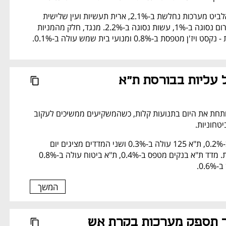
במדד הביטחוניות - אלביט מערכות נחלשת ב-2.1%, ארית תעשיות ועין שלישית 
מאבדות 2.8%, אירודרום נסוגה ב-1%, עשות נסוגה ב-2.2%. מנגד, חלק מהמניות 
פסת ב-0.8% ומנועי בית שמש עולה ב-0.1%.
 עליות בבורסת ת"א
הבורסה בתל אביב פותחת את היום בתנועות קלות, כשהמשקיעים ממשיכים לעקוב 
טחוניות.
מדד ת"א 35 מטפס ב-0.2%, ת"א 125 עולה ב-0.3% ושני המדדים מציגים יום 
שלישי רצוף של עליות. מדד ת"א בנקים מטפס ב-0.4%, ת"א ביטוח עולה ב-0.8% 
0..
המשך
סמארט שוטר תספק מערכות בקרת אש 