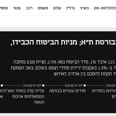
כלכליסט-טק
בארץ
נדל"ן
עולם
משפט
רכב
פנאי
מוסף
ורסת ת"א; מניות הביטוח הכבידו,
ת"א 35 נחלש ב-1.2%, ת"א 125 איבד 1%, מדד הביטוח נסוג 2.5%; מניית טבע נחתכה
ב-4.7%; מדד הנפט והגז ירד ב-1.9% בעקבות ירידת מחירי הנפט בעולם, בשל הפסקת
ד תקוות להסכם בין ארה"ב לאיראן
לפני 8 שבועות
לפני 8 שבועות
יורדות במדדים
מדדים ענפיים בבורסה
עלייה קלה במחיר האג"ח
מנ
ים
הממשלתיות ארוכות
את
הטווח