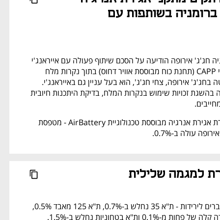
בנקרות מלח ברומניה בשותפות עם 
חברת הנדל"ן והאנרגיה חג'ג' אירופה הודיעה על הסכם שיתוף פעולה עם אייראנג'י 
לבחינת הקמת מתקני CAPP (תחנת כוח מבוססת אוויר דחוס) בתוך נקרות מלח 
ברומניה. בעל השליטה בחג'ג' אירופה, צחי חג'ג', הוא בעל עניין גם באייראנג'י. 
ביצוע הפרויקט מותנה בהשגת זכויות שימוש בנקרות המלח, בדיקת היתכנות חיובית 
חייבים.
מניית אייראנג'י - חברת אגירת אנרגיה מבוססת טכנולוגיית AirBattery - מטפסת 
ת למגמה שלילית
המדדים המובילים עוברים לירידות - ת"א 35 נחלש ב-0.7%, ת"א 125 מאבד 0.5%, 
-0.1% ות"א בטחוניות נחלש ב-1.5%.