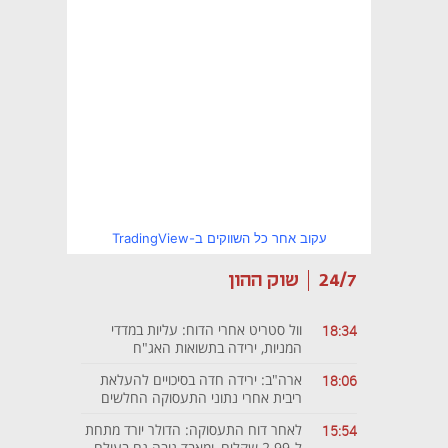
עקוב אחר כל השווקים ב-TradingView
24/7
שוק ההון
וול סטריט אחרי הדוח: עליות במדדי
18:34
המניות, ירידה בתשואות האג"ח
ארה"ב: ירידה חדה בסיכויים להעלאת
18:06
ריבית אחרי נתוני התעסוקה החלשים
לאחר דוח התעסוקה: הדולר יורד מתחת
15:54
ל-2.99 שקלים, ומאבד גובה גם בעולם