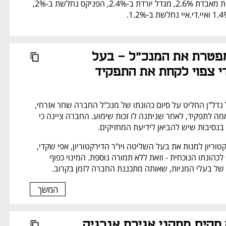
במדד - הראל השקעות מאבדת 2.6%, מגדל יורדת ב-2.4%, הפניקס נחלשת ב-2%, 
אפי קפיטל מפטרת את המנכ"ל - בעל 
 צפוי לקחת את התפקיד
דירקטוריון אפי קפיטל נדל"ן החליט על סיום כהונתו של מנכ"ל החברה שחר אזרחי, 
בנימוק של חוסר התאמה לתפקיד, לאחר שניתנה לו זכות שימוע. החברה ציינה כי 
 בנסיבות שיש להביאן לידיעת המחזיקים. 
במקביל, מתכוון הדירקטוריון למנות את בעל השליטה ויו"ר הדירקטוריון, אפי שקדי, 
לתפקיד מנכ"ל בנוסף לכהונתו הנוכחית - וזאת ללא תמורה נוספת. המינוי כפוף 
 של בעלי המניות, שאותה מתכננת החברה לזמן בקרוב.
המשך
חג'ג' אירופה תקים מתקני אגירת אנרגיה 