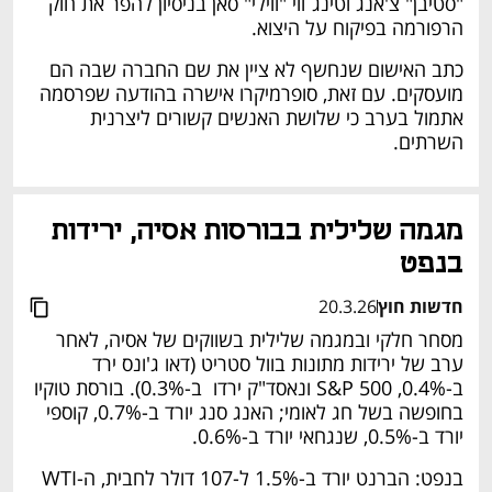
"סטיבן" צ'אנג וטינג־ווי "ווילי" סאן בניסיון להפר את חוק 
הרפורמה בפיקוח על היצוא. 
כתב האישום שנחשף לא ציין את שם החברה שבה הם 
מועסקים. עם זאת, סופרמיקרו אישרה בהודעה שפרסמה 
אתמול בערב כי שלושת האנשים קשורים ליצרנית 
השרתים. 
מגמה שלילית בבורסות אסיה, ירידות 
בנפט 
חדשות חוץ
20.3.26
מסחר חלקי ובמגמה שלילית בשווקים של אסיה, לאחר 
ערב של ירידות מתונות בוול סטריט (דאו ג'ונס ירד 
ב-0.4%, S&P 500 ונאסד"ק ירדו  ב-0.3%). בורסת טוקיו 
בחופשה בשל חג לאומי; האנג סנג יורד ב-0.7%, קוספי 
יורד ב-0.5%, שנגחאי יורד ב-0.6%. 
בנפט: הברנט יורד ב-1.5% ל-107 דולר לחבית, ה-WTI 