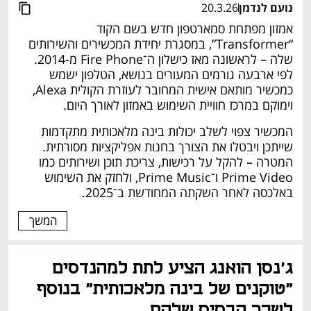
נועם לנדמן
20.3.26
אמזון מפתחת סמארטפון חדש בשם הקוד 
“Transformer”, במסגרת יחידת המכשירים והשירותים 
שלה – לראשונה מאז כישלון ה־Fire Phone מ-2014. 
לפי ארבעה גורמים המעורים בנושא, הטלפון ישמש 
כמכשיר מותאם אישית המחובר לעוזרת הקולית Alexa, 
וימוקם במרכז חוויית השימוש באמזון לאורך היום.
המכשיר צפוי לשלב יכולות בינה מלאכותית מתקדמות 
שייתכן ויבטלו את הצורך בחנות אפליקציות מסורתית. 
המטרה – להקל על רכישות, צריכת תוכן ושירותים כמו 
Prime Video ו־Prime Music, ולחזק את השימוש 
באלכסה לאחר השקתה המחודשת ב־2025.
המשך
ג'נסן הואנג הציע לתת למהנדסים 
"טוקנים של בינה מלאכותית" בנוסף 
לשכר הבסיס שלהם