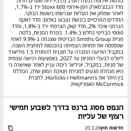
בורסות אירופה ננעלו הערב (ו') בירידות שערים חדות. 
מדד הבנצ'מארק הפן-אירופי Stoxx 600 ירד ב-1.7%, 
לאחר שמחק את העליות שנרשמו בשעות הבוקר. 
המדדים המרכזיים ביבשת נצבעו באדום: מדד דאקס 
הגרמני איבד 2%, מדד קאק הצרפתי ירד ב-1.8%, ומדד 
פוטסי הבריטי נחלש ב-1.4%. בגזרת המניות, בלטה 
מניית Smiths Group הבריטית שצנחה ב-9.9% לאחר 
שפספסה את תחזיות הצמיחה בהכנסות למחצית השנה. 
במקביל הודיעה החברה על תוכנית להחזרת 1.5 מיליארד 
ליש"ט לבעלי המניות עד 2027, באמצעות רכישה עצמית 
של מניות. במקביל, יוניליוור ריכזה עניין לאחר שאישרה כי 
היא מנהלת מגעים למכירת חטיבת המזון שלה, הכוללת 
בין היתר את Hellmann’s ו-Horlicks, לחברת 
McCormick האמריקאית. 
הנפט מסוג ברנט בדרך לשבוע חמישי 
רצוף של עליות
חדשות חוץ
20.3.26