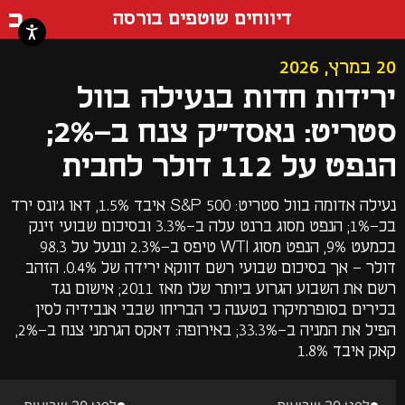
דף ה
דיווחים שוטפים בורסה
20 במרץ, 2026
ירידות חדות בנעילה בוול
סטריט: נאסד"ק צנח ב-2%;
הנפט על 112 דולר לחבית
נעילה אדומה בוול סטריט: S&P 500 איבד 1.5%, דאו ג'ונס ירד
בכ-1%; הנפט מסוג ברנט עלה ב-3.3% ובסיכום שבועי זינק
בכמעט 9%, הנפט מסוג WTI טיפס ב-2.3% וננעל על 98.3
דולר - אך בסיכום שבועי רשם דווקא ירידה של 0.4%. הזהב
רשם את השבוע הגרוע ביותר שלו מאז 2011; אישום נגד
בכירים בסופרמיקרו בטענה כי הבריחו שבבי אנבידיה לסין
הפיל את המניה ב-33.3%; באירופה: דאקס הגרמני צנח ב-2%,
קאק איבד 1.8%