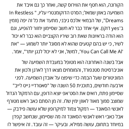
הקורונה, הוא חטף את הווירוס קשה, ואחר כך גם איבד את 
השמיעה באוזן שמאל; הסרט הדוקומנטרי עליו, "In Restless 
Dreams", של הבמאי אלכס גיבני, מתעד את כל זה יפה (וזמין 
ב־yes דוקו). אף אחד כבר לא חשב שסיימון יחזור להופיע, וגם 
הוא הודה בראיונות שאת רוב שיריו הקצביים הוא כבר לא יכול 
לשיר, כי יש בהם קטעים שהוא לא מסוגל יותר לשמוע — "את 
'You Can Call Me Al', למשל, אני לא יכול לנגן יותר", אמר. 
אבל בשנה האחרונה הוא מטופל במעבדת השמיעה של 
אוניברסיטת סטנפורד, והמומחים מצאו דרך לארגן ולכוון את 
המוניטורים שעל הבמה כדי שיפצו על אובדן השמיעה. לפני 
ארבעה חודשים, בתוכנית 50 השנה של "סאטרדיי נייט לייב" 
שסיימון פתח, רואים את הסט־אפ יוצא הדופן, עם הרמקול הגדול 
שמוצב סמוך מאוד לאוזן ימין שלו. זה מן הסתם כאב ראש מטורף 
לאנשי הסאונד — רמקול צמוד למיקרופון שלא עושה פידבק — 
אבל כאבי ראש לאנשי הסאונד זה מה שסיימון, שנחשב קפדן 
במיוחד בתחום, עושה ממילא. ובעיקר — זה עובד. זה איפשר לו 