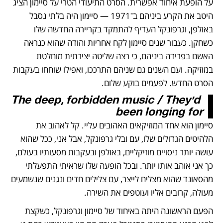
על הופעת איחוד אפשרית. הסרט התיעודי הטרי על סיימון הציג 
היטב את הקרע ביניהם ב־1971 — סיימון היה בלתי נסבל 
באולפן, וגרפונקל העדיף להתמקד בקריירה החדשה שלו 
כשחקן. כעבור שנים סיימון לקח אחריות והודה שהוא כנראה 
האשם בפרידה ביניהם, כי רצה שליטה יצירתית מוחלטת 
במוזיקה. ועם השנים גם שניהם התרככו, ואפילו שוחחו בעקבות 
הסרט החדש. לפעמים בוקע שלום.
The deep, forbidden music / They’d 
been longing for
סיימון הוא אחד המוזיקאים האהובים עליי. קל לאהוב את 
הלהיטים הגדולים שלו, עם ובלי גרפונקל, אבל אני, ככל שהוא 
עושה יותר ניסויים מוזיקליים, באולפן ובעקבות מסעותיו בעולם, 
כך אני אוהב אותו יותר. ובכל הופעה שלו שראיתי התפעלתי 
מהסאונד שהוא מצליח לייצר, עם צלילים חדים ונגנים שנשמעים 
מעולה, קרובים אליו ועוטפים את השירה.
הפעם הראשונה היתה באיחוד של סיימון וגרפונקל, כשקצת 