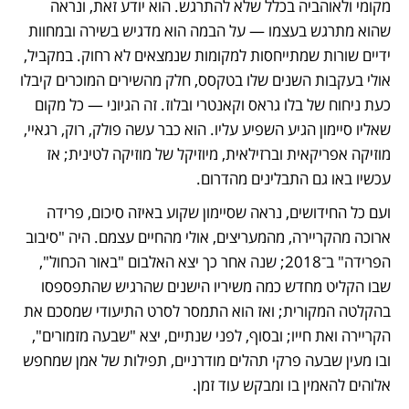
מקומי ולאוהביה בכלל שלא להתרגש. הוא יודע זאת, ונראה 
שהוא מתרגש בעצמו — על הבמה הוא מדגיש בשירה ובמחוות 
ידיים שורות שמתייחסות למקומות שנמצאים לא רחוק. במקביל, 
אולי בעקבות השנים שלו בטקסס, חלק מהשירים המוכרים קיבלו 
כעת ניחוח של בלו גראס וקאנטרי ובלוז. זה הגיוני — כל מקום 
שאליו סיימון הגיע השפיע עליו. הוא כבר עשה פולק, רוק, רגאיי, 
מוזיקה אפריקאית וברזילאית, מיוזיקל של מוזיקה לטינית; אז 
עכשיו באו גם התבלינים מהדרום. 
ועם כל החידושים, נראה שסיימון שקוע באיזה סיכום, פרידה 
ארוכה מהקריירה, מהמעריצים, אולי מהחיים עצמם. היה "סיבוב 
הפרידה" ב־2018; שנה אחר כך יצא האלבום "באור הכחול", 
שבו הקליט מחדש כמה משיריו הישנים שהרגיש שהתפספסו 
בהקלטה המקורית; ואז הוא התמסר לסרט התיעודי שמסכם את 
הקריירה ואת חייו; ובסוף, לפני שנתיים, יצא "שבעה מזמורים", 
ובו מעין שבעה פרקי תהלים מודרניים, תפילות של אמן שמחפש 
אלוהים להאמין בו ומבקש עוד זמן. 