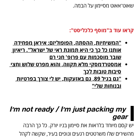
שאוט־אאוט מסיימון על הבמה. 
קראו עוד ב"מוסף כלכליסט":
"המשיחיות, ההסתה, הפופוליזם: איראן מפחידה 
אותנו כל כך כי היא תמונת ראי של ישראל". ריאיון 
שובר מוסכמות עם פרופ' חגי רם

אמסטרדמסקי מלא תקווה, והוא מפרט שלוש וחצי 
סיבות טובות לכך

"גם בגיל 89, גם באזעקות, יש לי צורך בפרטיות 
ובנוחות שלי"

I'm not ready / I'm just packing my 
gear
יש קסם מיוחד בלראות את סיימון בניו יורק. כל כך הרבה 
מהשירים שלו משרטטים רגעים ונופים בעיר, שקשה לקהל 