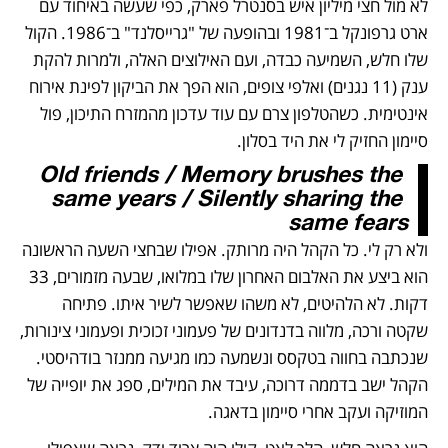
לא מול חצי מיליון איש בסנטרל פארק, כפי שעשה באיחוד עם 
ארט גרפונקל ב־1981 ובהופעה של "גרייסלנד" ב־1986. הקול 
שלו חלש, השמיעה כבדה, ועם האילוצים האלה, ולמרות להקת 
ענק (11 נגנים) ואלפי צופים, הוא הפך את הביקון לפינת אירוח 
אינטימית. כשהטלפון צרם עם עוד עדכון מהמזרח התיכון, פול 
סיימון החזיק לי את היד בסלון. 
Old friends / Memory brushes the 
same years / Silently sharing the 
same fears
ולא רק לי. כל הקהל היה מרותק. אפילו שבחצי השעה הראשונה 
הוא ביצע את האלבום האחרון שלו במלואו, שבעה מזמורים, 33 
דקות. לא הלהיטים, לא משהו שאפשר לשיר איתו. פתיחה 
שקטה ורכה, מלווה בדנדונים של פעמוני זכוכית ופעמוני צינורות, 
שנכתבה בחווה בטקסס ונשמעה כמו מגיעה ממנזר בודהיסטי. 
הקהל ישב בדממה דרוכה, עיבד את המילים, ספג את יופייה של 
המוזיקה ועקב אחרי סיימון בדאגה. 