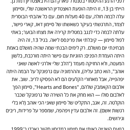
לפני הרגע ההיסטורי בסנטרל פארק הם היו באצטדיון רמת גן. 
הייתי בן 13, זו היתה הופעת האצטדיון הראשונה שלי, וסיימון 
עלה לבמה חולה, עם 40 מעלות חום. עם כל אהבתי הבוסרית 
לצמד, התרגשתי בעיקר כשאשתו של סיימון דאז, קארי פישר, 
עלתה לבמה כדי לנגב במטלית קרירה את מצחו הבוער; באתי 
לפול סיימון — קיבלתי את פרינסס ליאה. בגיל 13, זה היה 
מבחינתי יום מושלם. רק לימים הבנתי שמה שהיה מושלם באמת 
היתה העמדת הפנים: הזוגיות עם פישר היתה מורכבת, בלשון 
המעטה, ולא החזיקה מעמד ("הלב שלי אלרגי לאשה שאני 
אוהב", הוא כתב עליה), וההרמוניה עם גרפונקל על הבמה היתה 
יפהפייה, אבל מאחורי הקלעים הם לא הפסיקו לריב. שוב. את 
אלבום הקאמבק שלהם, "Hearts and Bones", סיימון הפך 
לאלבום סולו — הוא מחק את כל השירה של גרפונקל שכבר 
הוקלטה. זה, אגב, התקליט של סיימון שאני הכי אוהב (לא בלי 
רגשות אשם). זה אלבום עדין ויפהפה, שמספר על פרידות, ריבים 
וגירושים. 
בפעם השנייה ראיתי את סיימון במדיסון סקוור גארדן ב־1999, 