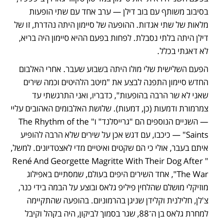
בסיבוב משותף עם בוב דילן — ערב אחד עם שתי הופעות 
מלאות של שתי אגדות. ההופעה של סיימון היתה נהדרת, זו של 
דילן היתה בלתי נסבלת. לפחות בפעם ההיא סיימון היה בריא, 
לא דאגתי בכלל.
הפעם השלישית שלי מולו היתה בשבוע שעבר. אחרי האלבום 
החדש סיימון התפנה לבצע את "מיטב הלהיטים וכמה שירים 
שאני לא שר הרבה בהופעות", כדבריו, ואני התרגשתי עד 
צמרמורת ודמעות (כן, דמעות). שלושת האלבומים האהובים עליי 
— השניים הנוספים הם "גרייסלנד" ו"The Rhythm of the 
Saints" — כיכבו, עם דגש אכן על שירים שלא הרבה להופיע 
איתם בעבר, אולי כי הם שקטים ואיטיים מדי לאצטדיונים. למשל, 
"René And Georgette Magritte With Their Dog After 
The War", אחד השירים היפים בעולם, שמסתיים באפילוג 
מוזיקלי מושלם שהלחין פיליפ גלאס ובוצע על הבמה בידי כנר, 
צ'לן, חלילנית וקלידן שניגן בהרמוניום. בהופעה שהתקיימה 
למחרת גלאס בן ה־88, שגר בסמוך לביקון, היה בקהל וקיבל 