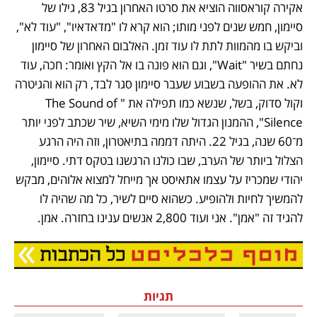
אקירה קוראסווה הוציא את סרטו האחרון בגיל 83, גילו של 
סיימון, חמש שנים לפני מותו; הוא קרא לו "מדאדאיו", "עוד לא", 
וביקש בו מהמוות לתת לו עוד זמן. האלבום האחרון של סיימון 
נחתם בשיר "Wait", וגם הוא פונה בו אל הקץ ואומר: חכה, עוד 
לא. את ההופעה בשבוע שעבר סיימון סגר לבד, רק הוא והגיטרה 
וקול סדוק, בשל, שנשא כמו תפילה את "The Sound of 
Silence", ההמנון הגדול שלו מימי השיא, שיר שכתב לפני יותר 
מ־60 שנה, בגיל 22. היתה דממה בתיאטרון, וזה היה הרגע 
הצלול ביותר של הערב, שבו כולנו הרגשנו בטקס דתי. סיימון, 
יהודי שמכריז על עצמו אתאיסט אך מייחל למצוא אלוהים, מבקש 
להמשיך לחיות ולהופיע. כשהוא סיים לשיר, כל מה שהיה לו 
להגיד זה "אמן". אני ועוד 2,800 אנשים ענינו בחזרה. אמן.
נפתח בכרטיסייה חדשה
תגיות