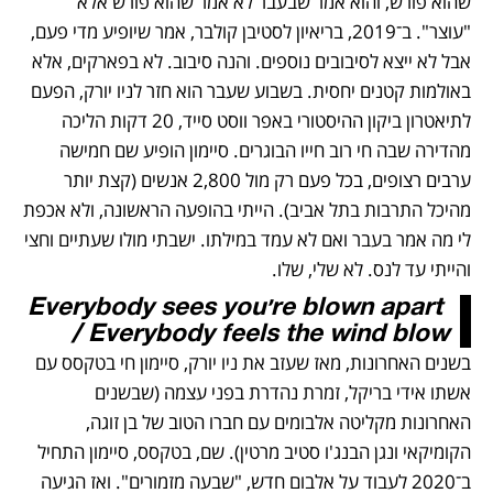
שהוא פורש, והוא אמר שבעבר לא אמר שהוא פורש אלא 
"עוצר". ב־2019, בריאיון לסטיבן קולבר, אמר שיופיע מדי פעם, 
אבל לא ייצא לסיבובים נוספים. והנה סיבוב. לא בפארקים, אלא 
באולמות קטנים יחסית. בשבוע שעבר הוא חזר לניו יורק, הפעם 
לתיאטרון ביקון ההיסטורי באפר ווסט סייד, 20 דקות הליכה 
מהדירה שבה חי רוב חייו הבוגרים. סיימון הופיע שם חמישה 
ערבים רצופים, בכל פעם רק מול 2,800 אנשים (קצת יותר 
מהיכל התרבות בתל אביב). הייתי בהופעה הראשונה, ולא אכפת 
לי מה אמר בעבר ואם לא עמד במילתו. ישבתי מולו שעתיים וחצי 
והייתי עד לנס. לא שלי, שלו.
Everybody sees you're blown apart 
/ Everybody feels the wind blow
בשנים האחרונות, מאז שעזב את ניו יורק, סיימון חי בטקסס עם 
אשתו אידי בריקל, זמרת נהדרת בפני עצמה (שבשנים 
האחרונות מקליטה אלבומים עם חברו הטוב של בן זוגה, 
הקומיקאי ונגן הבנג'ו סטיב מרטין). שם, בטקסס, סיימון התחיל 
ב־2020 לעבוד על אלבום חדש, "שבעה מזמורים". ואז הגיעה 