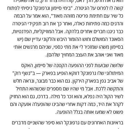
הוא נראה חלש, הלך לאט, קולו היה צרוד ודק, נראה שאפילו 
קשה לו לפרוט על הגיטרה. "בימי סיימון וגרפונקל ניסיתי לפתוח 
כל שיר עם חתימת פריטה מזוהה מאוד", הוא אמר על הבמה 
והדגים כמה פתיחות כאלה, ואחר כך את רוב תפקידי הגיטרה 
כבר ניגנו חברים אחרים בלהקה. אבל המוזיקליות, הפדנטיות, 
הסאונד המושלם וחוש ההומור היבש והלקוני עדיין שם (יש 
בסיימון משהו שמזכיר לי את מתי כספי, שניהם מרגשים אותי 
מאוד ואני אוהב את העצב המחויך שלהם).
שלושה שבועות לפני ההופעה הקטנה של סיימון, האקס 
המיתולוגי שלו גרפונקל דווקא הופיע בפארק — ב"נשף רוק" 
של אביב גפן בפארק הירקון. גם הוא כבר מבוגר, ונראה חלש 
והתקשה ללכת. אבל מי שהיו שם מספרים שכשהוא התחיל 
לשיר הקול היה נפלא, והוא זכר כל מילה. בדרכו, גם הוא החזיק 
לקהל את היד, כמה דקות אחרי שהבינו שהופעלה אזעקה והם 
פשוט לא שמעו אותה בגלל ההופעה. 
בראיונות האחרונים עם גרפונקל הוא סיפר שהשניים מדברים 