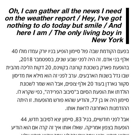
נפתח בכרטיסייה חדשה
נפתח בכרטיסייה חדשה
נפתח בכרטיסייה חדשה
Oh, I can gather all the news I need 
on the weather report / Hey, I've got 
nothing to do today but smile / And 
here I am / The only living boy in 
New York
בפעם הקודמת שבה פול סיימון הופיע בניו יורק עמדו מולו 40 
אלף בני אדם. זה היה לפני שבע שנים, בספטמבר 2018, 
בהופעת פארק בשכונת קורונה בקווינס, 20 דקות הליכה מהבית 
שבו גדל בשנות הארבעים. ערב לפני זה הוא מילא את מדיסון 
סקוור גארדן בעוד 20 אלף צופים, אבל הוא שמר לשכונת 
הולדתו את הופעת הסיום ב"סיבוב הפרידה", כפי שקרא לו. 
סיימון היה אז בן 77, והודיע שהוא פורש מהופעות. זו היתה 
ההזדמנות האחרונה לראות אותו. 
אבל לפני חודשיים, בגיל 83, סיימון יצא לסיבוב חדש, 44 
הופעות בצפון אמריקה. שאלו אותו איך זה קרה אם הוא הודיע 