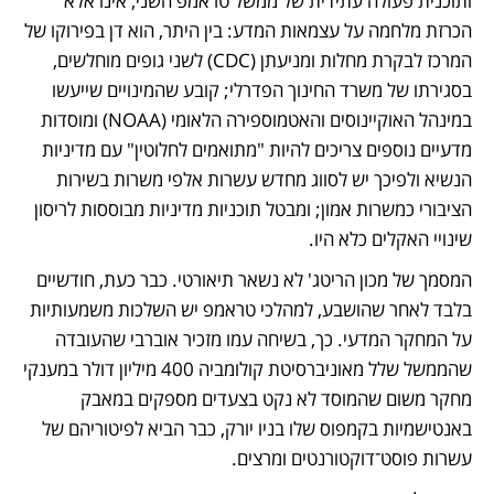
ותוכנית פעולה עתידית של ממשל טראמפ השני, אינו אלא 
הכרזת מלחמה על עצמאות המדע: בין היתר, הוא דן בפירוקו של 
המרכז לבקרת מחלות ומניעתן (CDC) לשני גופים מוחלשים, 
בסגירתו של משרד החינוך הפדרלי; קובע שהמינויים שייעשו 
במינהל האוקיינוסים והאטמוספירה הלאומי (NOAA) ומוסדות 
מדעיים נוספים צריכים להיות "מתואמים לחלוטין" עם מדיניות 
הנשיא ולפיכך יש לסווג מחדש עשרות אלפי משרות בשירות 
הציבורי כמשרות אמון; ומבטל תוכניות מדיניות מבוססות לריסון 
שינויי האקלים כלא היו.
המסמך של מכון הריטג' לא נשאר תיאורטי. כבר כעת, חודשיים 
בלבד לאחר שהושבע, למהלכי טראמפ יש השלכות משמעותיות 
על המחקר המדעי. כך, בשיחה עמו מזכיר אוברבי שהעובדה 
שהממשל שלל מאוניברסיטת קולומביה 400 מיליון דולר במענקי 
מחקר משום שהמוסד לא נקט בצעדים מספקים במאבק 
באנטישמיות בקמפוס שלו בניו יורק, כבר הביא לפיטוריהם של 
עשרות פוסט־דוקטורנטים ומרצים.