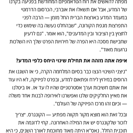
מפתה להאשים את רוח הטראמפיזם המחודשת בפגיעה בקרנו 
של המדע, אבל אם תשאלו את אוברבי, הכרסום הדרמטי 
במעמד המדע בארצות הברית החל מזמן — הרבה לפני 
התפרצות מגפת הקורונה, "שבהחלט נעשה בה שימוש כדי 
לחצוץ בין הציבור ובין המדענים", הוא אומר. "גם לרעיון 
שחבישת מסכה היא הפרה של חירויות הפרט שלך היו השלכות 
גרועות מאוד". 
איפה אתה מזהה את תחילת שינוי היחס כלפי המדע?
"ניצני השינוי הנצו כבר בסיום המלחמה הקרה, כי אז השגנו את 
הרוסים במירוץ לירח ופתאום למדע, ובפרט לפיזיקה, לא היו עוד 
את אותם חשיבות וערך אסטרטגיים שהיו לו עד אז. אז ביטלנו 
את מאיץ החלקיקים שלנו ואפשרנו לאירופה לבנות אחד משלה 
— וכיום זהו מרכז הפיזיקה של העולם".
ובכל זאת הוא מוצא מקור תקווה מפתיע — הקונגרס. ״צריך 
לזכור שלקונגרס יש את המילה האחרונה. קחי לדוגמה את 
תוכנית החלל. נאס"א היתה מאוד מחוכמת לאורך השנים, כי היא 