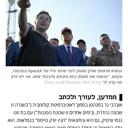
הנשיא טראמפ ואלון מאסק לפני שיגור טיל של SpaceX בנובמבר, 
טקסס. "פגשתי את מאסק כמה פעמים וחיבבתי אותו. אני לא יודע 
מה קרה לו"
(
צילום: Pool via AP/Brandon Bell
)
ממדען, לעורך ולכתב
אוברבי גר במנהטן בסמוך לאוניברסיטת קולומביה ("בשגרה זו 
שכונה נהדרת, ובימים אחרים זו שכונת הפגנות") עם בת זוגו 
ננסי וורטיק, גם היא עיתונאית "הניו יורק טיימס" בגמלאות. הוא 
נולד בסיאטל וב־1966 השלים תואר ראשון בפיזיקה מהמכון 