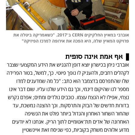
אוברבי במאיץ החלקיקים CERN ב־2017. "כשאמריקה ביטלה את 
פרויקט המאיץ שלה, היא הפכה את אירופה למרכז הפיזיקה"
אף אמת אינה סופית
אוברבי ניחן בכישרון יוצא דופן להנגיש את הידע המקצועי שצבר 
לקהלים רחבים, ולהעניק לו נופך פיוטי. כך, למשל, בטור הפרידה 
שלו שהתפרסם בדצמבר הוא כתב: "כל מה שמדענים למדו 
מספר לנו שהיקום דינמי, וכך גם הידע שלנו עליו. שום דבר אינו 
נצחי, אפילו לא הנצח עצמו. כוכבים נולדים ומתים; אפרם נקרש 
בדורות חדשים של הבזק והתרסקות. וכך ההצגה נמשכת, עד 
שהחור השחור האחרון והגדול ביותר פולט את הנשיפה 
האחרונה של אדים תת־אטומיים לתוך הריק. אנחנו לא יודעים 
מדוע אלוהים משחק בקוביות, כפי שניסח זאת איינשטיין 