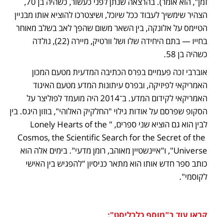
זמן", הוא אומר). בהרצאה שנתן לפני כעשור, כשהיה בן 70, 
הצהיר שימשיך לעבוד ככל שיוכל, ושיצטרכו להוציא אותו מבניין 
הטיימס על אלונקה, בין השאר משום שהפך לאב בשלב מאוחר 
בחייו — בתם היחידה שלו ושל וורטיק, מיירה (22), נולדה 
כשהיה בן 58.
אוברבי זכה פעמיים בפרס הכתיבה המדעית מטעם המכון 
האמריקאי לפיזיקה, ובפרס עיתונות המדע מטעם האיגוד 
האמריקאי לקידום המדע. ב־2014 היה מועמד לפוליצר על 
הסקופ שפרסם על אודות גילוי "החלקיק האלוהי", בוזון היגס. בין 
לבין הוא גם הוציא שני ספרים, "Lonely Hearts of the 
Cosmos, the Scientific Search for the Secret of the 
Universe", ו"איינשטיין מאוהב, רומן מדעי". בימים אלה הוא 
כותב ספר חדש אותו הוא מתאר כניסיון "להפגיש בין האישי 
לקוסמי".
קראו עוד ב"מוסף כלכליסט":