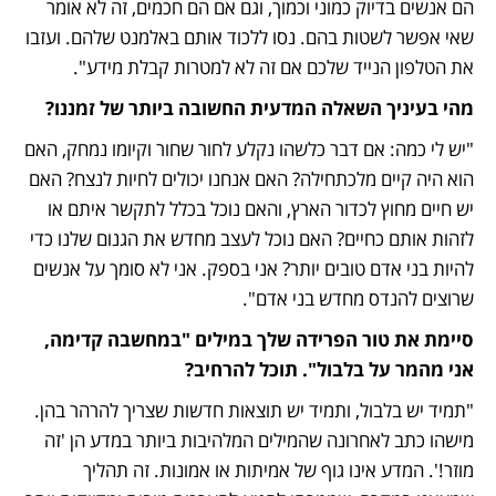
הם אנשים בדיוק כמוני וכמוך, וגם אם הם חכמים, זה לא אומר 
שאי אפשר לשטות בהם. נסו ללכוד אותם באלמנט שלהם. ועזבו 
את הטלפון הנייד שלכם אם זה לא למטרות קבלת מידע".
מהי בעיניך השאלה המדעית החשובה ביותר של זמננו?
"יש לי כמה: אם דבר כלשהו נקלע לחור שחור וקיומו נמחק, האם 
הוא היה קיים מלכתחילה? האם אנחנו יכולים לחיות לנצח? האם 
יש חיים מחוץ לכדור הארץ, והאם נוכל בכלל לתקשר איתם או 
לזהות אותם כחיים? האם נוכל לעצב מחדש את הגנום שלנו כדי 
להיות בני אדם טובים יותר? אני בספק. אני לא סומך על אנשים 
שרוצים להנדס מחדש בני אדם".
סיימת את טור הפרידה שלך במילים "במחשבה קדימה, 
אני מהמר על בלבול". תוכל להרחיב?
"תמיד יש בלבול, ותמיד יש תוצאות חדשות שצריך להרהר בהן. 
מישהו כתב לאחרונה שהמילים המלהיבות ביותר במדע הן 'זה 
מוזר!'. המדע אינו גוף של אמיתות או אמונות. זה תהליך 