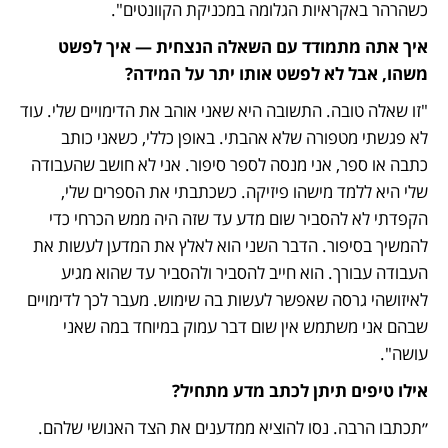
כשהרהר באקראיות הגלומה במכניקת הקוונטים".
איך אתה מתמודד עם השאלה הנצחית — איך לפשט 
משהו, אבל לא לפשט אותו יתר על המידה?
"זו שאלה טובה. התשובה היא שאני אוהב את הדימויים שלי. עוד 
לא פגשתי מטפורה שלא אהבתי. באופן כללי, כשאני כותב 
כתבה או ספר, אני מנסה לספר סיפור. אני לא חושב שהעבודה 
שלי היא ללמד מישהו פיזיקה. כשכתבתי את הספרים שלי, 
הקפדתי לא להסביר שום מדע עד שזה היה ממש הכרחי כדי 
להמשיך בסיפור. הדבר השני הוא לאלץ את המדען לעשות את 
העבודה עבורך. הוא חייב להסביר ולהסביר עד שהוא מגיע 
לאיזושהי גרסה שאפשר לעשות בה שימוש. מעבר לכך לדימויים 
שבהם אני משתמש אין שום דבר עמוק במיוחד במה שאני 
עושה".
אילו טיפים תיתן לכתב מדע מתחיל?
״תכתבו הרבה. נסו להוציא ממדענים את הצד האנושי שלהם. 