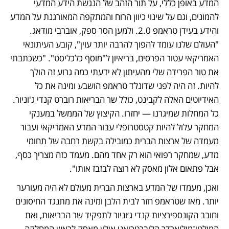
המדע באופן כללי, על תור הזהב של הנגשת הידע המדעי 
להמונים, וגם על שינוי כיוון הרוח והמתקפה המאורגנת על המדע 
והידע בעידן טראמפ 2.0. ולמען הסר ספק, אוברבי מודאג. 
"העולם שלנו עומד להפוך להרבה יותר עוין", קובע העיתונאי 
האמריקאי עטור הפרסים, בריאיון ל"מוסף כלכליסט". "כשכתבתי 
את טור הפרידה שלי מהעיתון לא ידעתי כמה גרוע זה הולך 
להיות. זה היה לפני שדונלד טראמפ הושבע ומינה את כל 
האידיוטים האלה לקבינט, כולל שר הבריאות רוברט קנדי ג'וניור. 
כל המחלות שמיגרנו — יחזרו. הקיצוץ של הממשל במענקי 
המחקר עלול להיות קטסטרופלי עבור המדע האמריקאי ועבור 
מעמדה של ארצות הברית כמובילה בקשת רחבה של תחומי 
מדע, שמחקר רפואי הוא רק אחד מהם. מעמד כזה מצריך כסף, 
אבל פתאום אלון מאסק לא רוצה לבזבז אותו".
ואכן, מעמדו של המדע בארצות הברית מעולם לא היה מעורער 
יותר. מאז שטראמפ חזר לבית הלבן ומינה את מתנגד החיסונים 
וחובב הקונספירציות קנדי ג׳וניור לתפקיד שר הבריאות, ואת 
המולטי־מיליארדר הליברטריאני אילון מאסק לראש המחלקה 