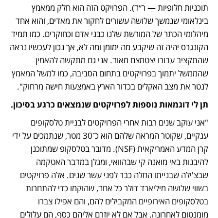
תוכניות חלופיות — ר״ד). הפרויקט הזה הוא חלק ממאמץ 
בינלאומי שנמשך שלושה עשורים לחקור את מאדים, והוא אחד 
מיהלומי הכתר של המורשת שלנו כבני אדם וכחוקרים. כמו תמיד 
הקונגרס יהיה זה שיקבע מה ימומן ומה לא, אך נכון לעכשיו נראה 
שהתקציב עבורו יצטמצם מאוד. אני גם מתקשה להאמין 
שהממשל יתמוך בפרויקטים בתחום הסביבה, כמו למשל המאמץ 
לנטר את מצב האקלים בכדור הארץ באמצעות חישה מרחוק".
תן לי דוגמאות נוספות לפרויקטים שנמצאים כרגע בסיכון.
"אני עוקב שנים רבות אחרי הפרויקטים לבניית טלסקופים 
ענקיים, שקוטר המראה שלהם הוא כ־30 מטר, שנתמכים על ידי 
קרן המדע האמריקאית (NSF). מדובר בטלסקופ שמתוכנן 
להיבנות באי מואנה קי שבהוואי, ומגלן במדבר האטקמה 
שבצ'ילה שבנייתו החלה כבר לפני עשר שנים. אלה פרויקטים 
בשווי שלושה מיליארד דולר כל אחד, שהוקמו כדי להתחרות 
בטלסקופים האירופיים המקבילים להם, והם אפילו צברו 
מומנטום לאחרונה. אבל אם לא יוזרם אליהם כסף, הם עלולים 