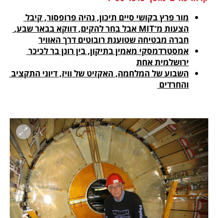
מור פרץ בקושי סיים תיכון, נהיה פרופסור, קיבל 
הצעות מ־MIT אבל בחר להקים, דווקא בבאר שבע, 
חברה מבטיחה שטוענת רובוטים דרך האוויר
אמסטרדמסקי מאמין בתיקון, בין רונן בר לכיכר 
ירושלמית אחת

השבוע של המלחמה, האקזיט של וויז, דיוני התקציב 
והחרדים 
