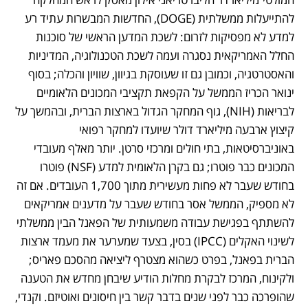
להתייעלות ממשלתית (DOGE), החדשות המבשרות עתיד רע 
למדע לא מפסיקות לזרום: לשכת המדען הראשי של סוכנות 
החלל האמריקאית נסגרה ועמה לשכת הטכנולוגיה, המדיניות 
והאסטרטגיה, וכמובן גם זו שעוסקת בגיוון, שוויון והכלה; בסוף 
ינואר הכריז הממשל על הקפאת תקציבי המכונים הלאומיים 
לבריאות (NIH), גוף המחקר הגדול בארצות הברית, ובהמשך על 
קיצוץ ארבעה מיליארד דולר שיועדו למחקר רפואי 
באוניברסיטאות, בתי חולים ומרכזי סרטן. יותר מאלף מעובדי 
המכונים כבר פוטרו; גם בקרן הלאומית למדע (NSF) פוטרו 
בחודש שעבר לא פחות מעשירית מתוך 1,700 העובדים. אם זה 
לא מספיק, הממשל אסר בחודש שעבר על מדענים אמריקאים 
להשתתף בפגישת עבודה משמעותית של הפאנל הבין ממשלתי 
לשינוי האקלים (IPCC) בסין, בצעד שמערער את מעמד ארצות 
הברית בפאנל, בפרט כשהוא מצטרף ליציאה מהסכם פאריס; 
ולקינוח, המרכז לבקרת מחלות הודיע שיבחן מחדש את הטענה 
שהופרכה כבר לפני שנים בדבר קשר בין חיסונים ואוטיזם. וקנדי, 