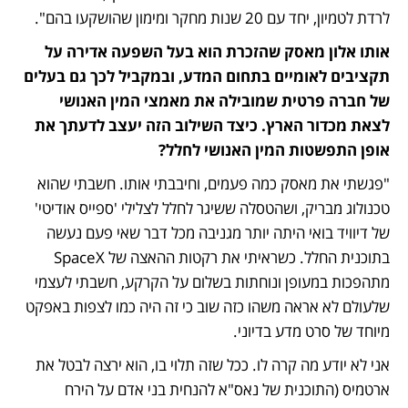
לרדת לטמיון, יחד עם 20 שנות מחקר ומימון שהושקעו בהם".
אותו אלון מאסק שהזכרת הוא בעל השפעה אדירה על 
תקציבים לאומיים בתחום המדע, ובמקביל לכך גם בעלים 
של חברה פרטית שמובילה את מאמצי המין האנושי 
לצאת מכדור הארץ. כיצד השילוב הזה יעצב לדעתך את 
אופן התפשטות המין האנושי לחלל?
"פגשתי את מאסק כמה פעמים, וחיבבתי אותו. חשבתי שהוא 
טכנולוג מבריק, ושהטסלה ששיגר לחלל לצלילי 'ספייס אודיטי' 
של דיוויד בואי היתה יותר מגניבה מכל דבר שאי פעם נעשה 
בתוכנית החלל. כשראיתי את רקטות ההאצה של SpaceX 
מתהפכות במעופן ונוחתות בשלום על הקרקע, חשבתי לעצמי 
שלעולם לא אראה משהו כזה שוב כי זה היה כמו לצפות באפקט 
מיוחד של סרט מדע בדיוני. 
אני לא יודע מה קרה לו. ככל שזה תלוי בו, הוא ירצה לבטל את 
ארטמיס (התוכנית של נאס"א להנחית בני אדם על הירח 