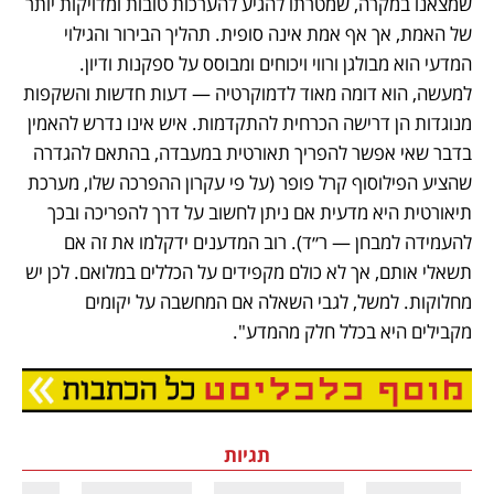
שמצאנו במקרה, שמטרתו להגיע להערכות טובות ומדויקות יותר 
של האמת, אך אף אמת אינה סופית. תהליך הבירור והגילוי 
המדעי הוא מבולגן ורווי ויכוחים ומבוסס על ספקנות ודיון. 
למעשה, הוא דומה מאוד לדמוקרטיה — דעות חדשות והשקפות 
מנוגדות הן דרישה הכרחית להתקדמות. איש אינו נדרש להאמין 
בדבר שאי אפשר להפריך תאורטית במעבדה, בהתאם להגדרה 
שהציע הפילוסוף קרל פופר (על פי עקרון ההפרכה שלו, מערכת 
תיאורטית היא מדעית אם ניתן לחשוב על דרך להפריכה ובכך 
להעמידה למבחן — ר״ד). רוב המדענים ידקלמו את זה אם 
תשאלי אותם, אך לא כולם מקפידים על הכללים במלואם. לכן יש 
מחלוקות. למשל, לגבי השאלה אם המחשבה על יקומים 
מקבילים היא בכלל חלק מהמדע". 
תגיות