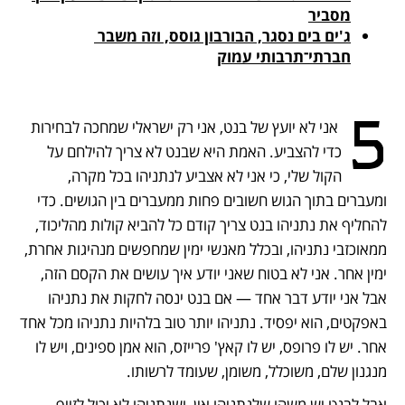
מסביר

ג'ים בים נסגר, הבורבון גוסס, וזה משבר 
חברתי־תרבותי עמוק

5
 אני לא יועץ של בנט, אני רק ישראלי שמחכה לבחירות 
כדי להצביע. האמת היא שבנט לא צריך להילחם על 
הקול שלי, כי אני לא אצביע לנתניהו בכל מקרה, 
ומעברים בתוך הגוש חשובים פחות ממעברים בין הגושים. כדי 
להחליף את נתניהו בנט צריך קודם כל להביא קולות מהליכוד, 
ממאוכזבי נתניהו, ובכלל מאנשי ימין שמחפשים מנהיגות אחרת, 
ימין אחר. אני לא בטוח שאני יודע איך עושים את הקסם הזה, 
אבל אני יודע דבר אחד — אם בנט ינסה לחקות את נתניהו 
באפקטים, הוא יפסיד. נתניהו יותר טוב בלהיות נתניהו מכל אחד 
אחר. יש לו פרופס, יש לו קאץ' פרייזס, הוא אמן ספינים, ויש לו 
מנגנון שלם, משוכלל, משומן, שעומד לרשותו.
אבל לבנט יש משהו שלנתניהו אין, ושנתניהו לא יכול לזייף — 