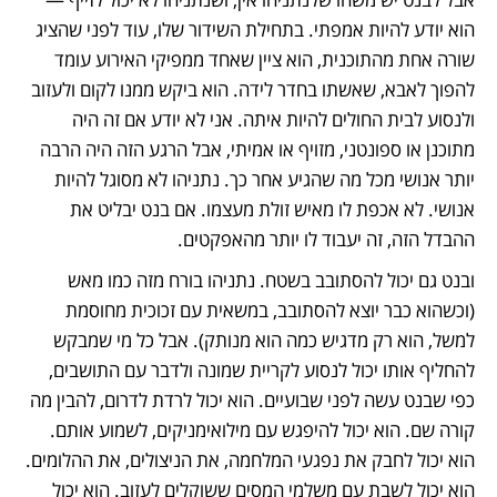
הוא יודע להיות אמפתי. בתחילת השידור שלו, עוד לפני שהציג 
שורה אחת מהתוכנית, הוא ציין שאחד ממפיקי האירוע עומד 
להפוך לאבא, שאשתו בחדר לידה. הוא ביקש ממנו לקום ולעזוב 
ולנסוע לבית החולים להיות איתה. אני לא יודע אם זה היה 
מתוכנן או ספונטני, מזויף או אמיתי, אבל הרגע הזה היה הרבה 
יותר אנושי מכל מה שהגיע אחר כך. נתניהו לא מסוגל להיות 
אנושי. לא אכפת לו מאיש זולת מעצמו. אם בנט יבליט את 
ההבדל הזה, זה יעבוד לו יותר מהאפקטים.
ובנט גם יכול להסתובב בשטח. נתניהו בורח מזה כמו מאש 
(וכשהוא כבר יוצא להסתובב, במשאית עם זכוכית מחוסמת 
למשל, הוא רק מדגיש כמה הוא מנותק). אבל כל מי שמבקש 
להחליף אותו יכול לנסוע לקריית שמונה ולדבר עם התושבים, 
כפי שבנט עשה לפני שבועיים. הוא יכול לרדת לדרום, להבין מה 
קורה שם. הוא יכול להיפגש עם מילואימניקים, לשמוע אותם. 
הוא יכול לחבק את נפגעי המלחמה, את הניצולים, את ההלומים. 
הוא יכול לשבת עם משלמי המסים ששוקלים לעזוב. הוא יכול 