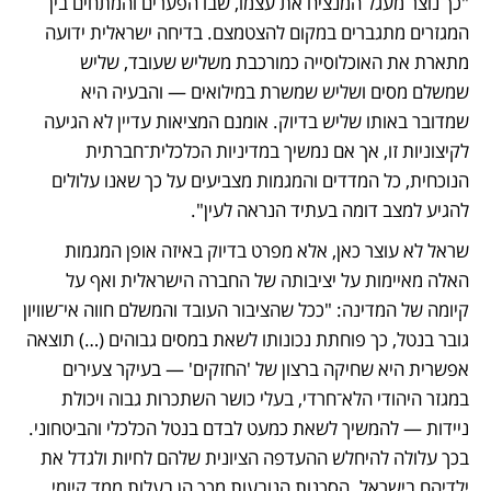
"כך נוצר מעגל המנציח את עצמו, שבו הפערים והמתחים בין 
המגזרים מתגברים במקום להצטמצם. בדיחה ישראלית ידועה 
מתארת את האוכלוסייה כמורכבת משליש שעובד, שליש 
שמשלם מסים ושליש שמשרת במילואים — והבעיה היא 
שמדובר באותו שליש בדיוק. אומנם המציאות עדיין לא הגיעה 
לקיצוניות זו, אך אם נמשיך במדיניות הכלכלית־חברתית 
הנוכחית, כל המדדים והמגמות מצביעים על כך שאנו עלולים 
להגיע למצב דומה בעתיד הנראה לעין".
שראל לא עוצר כאן, אלא מפרט בדיוק באיזה אופן המגמות 
האלה מאיימות על יציבותה של החברה הישראלית ואף על 
קיומה של המדינה: "ככל שהציבור העובד והמשלם חווה אי־שוויון 
גובר בנטל, כך פוחתת נכונותו לשאת במסים גבוהים (…) תוצאה 
אפשרית היא שחיקה ברצון של 'החזקים' — בעיקר צעירים 
במגזר היהודי הלא־חרדי, בעלי כושר השתכרות גבוה ויכולת 
ניידות — להמשיך לשאת כמעט לבדם בנטל הכלכלי והביטחוני. 
בכך עלולה להיחלש ההעדפה הציונית שלהם לחיות ולגדל את 
ילדיהם בישראל. הסכנות הנובעות מכך הן בעלות ממד קיומי, 