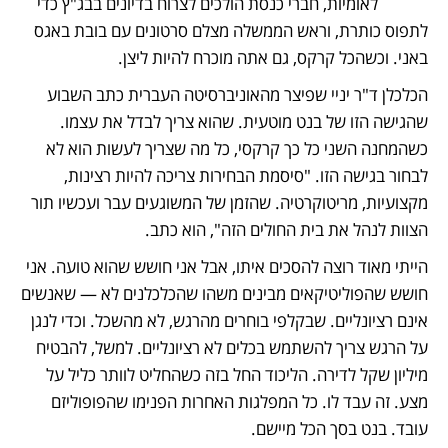
לאומיות, חברי כנסת הולכים לצרוח בדיונים בבג"ץ כדי 
לתפוס כותרת, וראש הממשלה מצלם סרטונים עם בובת באגס 
באני. וכשהכל קרקס, גם אתה מוכרח להיות ליצן. 
הכלכלן ד"ר יניי שפיצר מהאוניברסיטה העברית כתב השבוע 
שהגישה הזו של בנט מוטעית. שהוא צריך לבדל את עצמו. 
כשהמחנה השני כל כך קרקסי, כל מה שצריך לעשות הוא לא 
לבחור בגישה הזו. "סיסמת הבחירות צריכה להיות רצינות, 
מקצועיות, מריטוקרטיה. שהזמן של המשוגעים עבר ועכשיו תור 
הצוות לנהל את בית החולים הזה", הוא כתב. 
הייתי מאוד רוצה להסכים איתו, אבל אני חושש שהוא טועה. אני 
חושש שהפוליטיקאים מבינים משהו שהכלכלנים לא — שאנשים 
אינם רציונליים. שבקלפי בוחרים מהרגש, לא מהשכל. וכדי לנגן 
על הרגש צריך להשתמש בכלים לא רציונליים. למשל, להבטיח 
מיליון שקל לדירה. הליכוד החל בזה כשהחליט לוותר כליל על 
מצע. זה עבד לו. כל המפלגות האחרות הפנימו שהפופוליזם 
עובד. בנט בסך הכל מיישם.