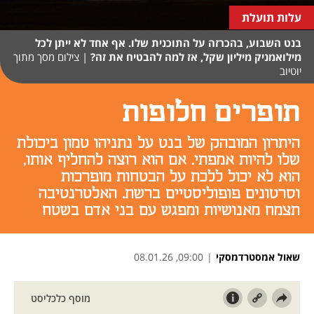
עלות תועלת
בנט השבוע, בהכרזה על התוכנית שלו. אף אחד לא ייתן לכל
מילואמניק מיליון שקל, אז למה להבטיח את זה?
|
צילום מסך מתוך
יוטיוב
תופרים חלופות
היתרון המובהק של בנט על נתניהו טמון ביכולת
שלו להיות אמפתי. אם הוא רוצה להחליף אותו,
הוא לא יכול ללכת על הבטחות מופרכות
וסרטונים פופוליסטיים ברשת. האלטרנטיבה
תצמח מאנושיות ומפגש עם בני אדם בשטח
שאול אמסטרדמסקי
|
09:00, 08.01.26
נפתח בכרטיסייה חדשה
נפתח בכרטיסייה חדשה
נפתח בכרטיסייה חדשה
נפתח בכרטיסייה חדשה