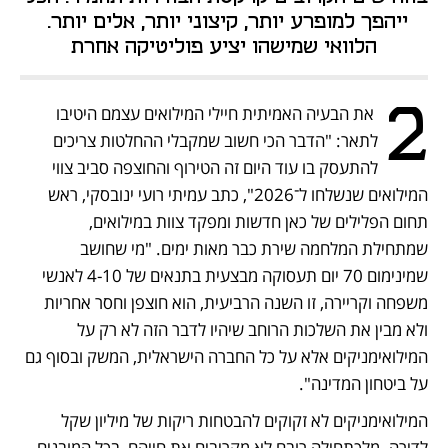
ייהפך למופרע יותר, קיצוני יותר, אלים יותר. 
הלוואי שמישהו יציע פוליטיקה אחרת
2
 את הבעיה האמיתית חיילי המילואים עצמם היטיבו 
לתאר: "הדבר הכי חשוב שמקבלי ההחלטות צריכים 
להתעסק בו עוד היום זה הטירוף והחוצפה סביב צווי 
המילואים שנשלחו ל־2026", כתב עמיתי רועי ינובסקי, ראש 
תחום הפלילים של כאן חדשות ומפקד צוות במילואים, 
שמתחילת המלחמה שירת כבר מאות ימים. "מי שחושב 
שמינימום 70 יום תעסוקה מבצעית בתנאים של 4-10 לאנשי 
משפחה וקריירה, זו השנה הרביעית, הוא חוצפן וחסר אחריות 
ולא מבין את השלכות הרוחב שיהיו לדבר הזה לא רק על 
המילואימניקים אלא על כל החברה הישראלית, המשק ובסוף גם 
על ביטחון המדינה". 
המילואימניקים לא זקוקים להבטחות ריקות של מיליון שקל 
לדירה. מלכתחילה רובם לא מקריבים את חייהם, בכל המובנים, 