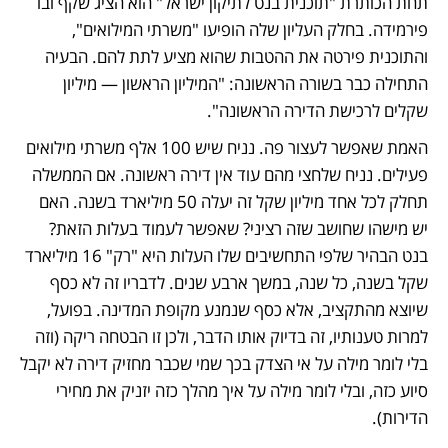
תחת הכותרת "תוכנית בנט לתיקון ישראל" הוא הציג שקף ובו 
פירמידה. בחלק העליון שלה הופיעו "משרתי המילואים", 
והתוכנית פירטה את ההטבות שהוא מציע לתת להם. הבעיה 
התחילה כבר בשורה הראשונה: "המיליון הראשון — מיליון 
שקלים לרכישת הדירה הראשונה". 
האמת שאפשר לעצור פה. נניח שיש 100 אלף משרתי מילואים 
פעילים. נניח שלחצי מהם עוד אין דירה ראשונה. אם הממשלה 
תחלק לכל אחד מיליון שקל זה יעלה 50 מיליארד בשנה. האם 
יש מישהו שחושב שזה רציני? שאפשר לעמוד בעלות הזאת? 
בנט הבהיר שלפי התחשיבים שלו העלות היא "רק" 16 מיליארד 
שקל בשנה, כל שנה, במשך ארבע שנים. לדבריו זה לא כסף 
שיוצא מהתקציב, אלא כסף שנמנע מקופת המדינה. בפועל, 
למרות טענותיו, זה בדיוק אותו הדבר, ולכן זו הבטחה ריקה (וזה 
בלי לומר מילה על אי הצדק בכך שמי שכבר מחזיק דירה לא יקבל 
סיוע כזה, ובלי לומר מילה על איך מהלך כזה יזניק את מחירי 
הדירות).