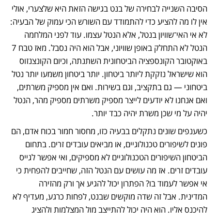
הסיבה השנייה לבחירה של בנט בגישה הזאת היא שלצערי, אולי 
אין לו מה להציע כדי להתמודד עם השורש הכי עמוק של הבעיה: 
לא אי האי־שוויון בנטל, אלא הנטל עצמו. עוד לפני המלחמה 
הנטל לא התחלק באופן שוויוני, אבל הוא היה נסבל. מאז טבח 7 
באוקטובר הקונספציה הביטחונית השתנתה, וכיום הקונצנזוס 
הוא שישראל נזקקת ליותר ביטחון. יותר ביטחון משמעו יותר נטל 
ביטחוני — גם בתקציב, וגם בשירות. ואם אין מספיק משרתים, 
ואם אנחנו לא יודעים לייצר מספיק משרתים מספיק מהר, הנטל 
יהיה על מי שכן משרת יהיה כבד יותר. 
כשענפים שונים נתקלים בבעיה כזו, מחסור חמור בכוח אדם, הם 
פונים לשיפורים טכנולוגיים, או מביאים עובדים זרים. בתחום 
הביטחון השיפורים הטכנולוגיים לא מספיקים, ואי אפשר לגייס 
עובדים זרים. אז מה עושים עם הנטל הזה, שחייבים להפחית כי 
אי אפשר לעמוד בו? הפתרון יכול להגיע אך ורק מהזירה 
המדינית. אבל זה שדה מוקשים שבנט, לפחות כרגע, מעדיף לא 
להיכנס אליו. הוא היה יכול להתייצב מול המצלמות ולהציג 