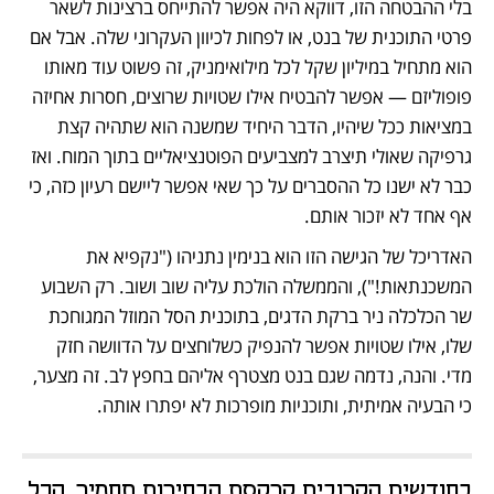
בלי ההבטחה הזו, דווקא היה אפשר להתייחס ברצינות לשאר 
פרטי התוכנית של בנט, או לפחות לכיוון העקרוני שלה. אבל אם 
הוא מתחיל במיליון שקל לכל מילואימניק, זה פשוט עוד מאותו 
פופוליזם — אפשר להבטיח אילו שטויות שרוצים, חסרות אחיזה 
במציאות ככל שיהיו, הדבר היחיד שמשנה הוא שתהיה קצת 
גרפיקה שאולי תיצרב למצביעים הפוטנציאליים בתוך המוח. ואז 
כבר לא ישנו כל ההסברים על כך שאי אפשר ליישם רעיון כזה, כי 
אף אחד לא יזכור אותם. 
האדריכל של הגישה הזו הוא בנימין נתניהו ("נקפיא את 
המשכנתאות!"), והממשלה הולכת עליה שוב ושוב. רק השבוע 
שר הכלכלה ניר ברקת הדגים, בתוכנית הסל המוזל המגוחכת 
שלו, אילו שטויות אפשר להנפיק כשלוחצים על הדוושה חזק 
מדי. והנה, נדמה שגם בנט מצטרף אליהם בחפץ לב. זה מצער, 
כי הבעיה אמיתית, ותוכניות מופרכות לא יפתרו אותה.
בחודשים הקרובים קרקסת הבחירות תחמיר. הכל 