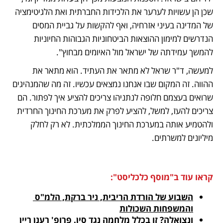
שכן הן עשויות לערער את הלכידות החברתית ואת הלגיטימציה 
של המדינה בעיני אזרחיה, ואף להקשות על גביית המסים 
הנדרשים למימון ההוצאות הביטחוניות הגבוהות החיוניות 
להמשך עמידתה של ישראל מול האיומים מבחוץ". 
למעשה, ד"ר שראל לא מתאר את העתיד. הוא מתאר את 
ההווה. זה המקום שבו אנחנו נמצאים עכשיו. זה מה שהמנהיגים 
שרואים בעצמם חלופה לנתניהו צריכים להציע איך לפתור. הם 
צריכים להעז, למשל, להציע לפרק את מערכת החינוך החרדית 
ולהטמיע אותה במערכת החינוך הממלכתית. לא רק לחלק 
מיליונים למשרתים.
קראו עוד ב"מוסף כלכליסט":
השבוע של הורדת הריבית, ניר ברקת, הלמ"ס 
והמשפחות השכולות

ונצואלה? זו בכלל מלחמה נגד סין. פרופ' רענן ריין 