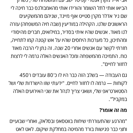
הביאו אותי לתל השומר והורידו אותי מהאמבולנס כבר חיכה לי 
שם ניר אדלר מקרן סטייט אוף מיינד, שניהם מהמשקיעים 
הראשונים שלנו. הקהילה במודיעין (שבה חיה המשפחה) עזרה 
לנו מאוד. אנשים שהיו איתי בסדיר, במילואים, חברים מהיסודי 
ומהתיכון, כל מערכות היחסים שהיו על אש קטנה קמו לתחייה, 
חזרתי לקשר עם אנשים אחרי 20 שנה. זה נתן לי הרבה מאוד 
כוח. התמיכה מהמשפחה ומכל האנשים האלה גרמה לי לרצות 
לחזור לחיים".
גם העבודה — בשלב הזה כבר היו לו כ־80 עובדים ו־450 
לקוחות — גרמה לו לחזור לחיים. "ידעתי שזו הישרדות שלי ושל 
הסטארט־אפ שלי, ושאני צריך לנהל את שני האירועים האלה 
במקביל".
מה זה אומר?
"מהרגע שהתעוררתי שיחות בווטסאפ ובסלאק, ואחרי שבועיים 
וחצי כבר פגישות בורד מהמיטה במחלקת שיקום. לאט לאט 