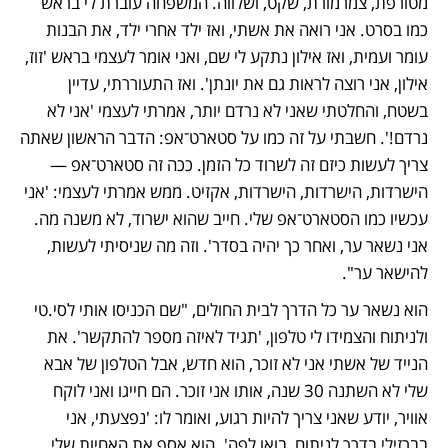
מטורפת, צמרמורת, שקט, ושלווה. המשפחה עוברת לי בראש 
כמו בסרט. אני רואה את אשתי, ואז ילד אחרי ילד, את הבנות 
עומר ועמית, ואז אילון נתקע לי שם, ואני אומר לעצמי בראש 'זוז, 
אילון, אני רוצה לראות גם את יונתן'. ואז התעוררתי, עדיין 
בשטח, והחלטתי שאני לא נרדם יותר, אמרתי לעצמי 'אני לא 
נרדם!'. חשבתי על זה כמו על סטארט־אפ: הדבר הראשון שאתה 
צריך לעשות כיזם זה לשרוד כל הזמן. ככה זה סטארט־אפ — 
הישרדות, הישרדות, הישרדות, אקזיט. ממש אמרתי לעצמי: 'אני 
עכשיו כמו הסטארט־אפ שלי. חייב שהוא ישרוד, לא משנה מה. 
אני נשאר ער, ואחר כך יהיה בסדר'. וזה מה שניסיתי לעשות, 
להישאר ער".
הוא נשאר ער כל הדרך לבית החולים, "שם הכניסו אותי לסי.טי 
ולניתוח והצמידו לי טלפון, 'תגיד לאיזה מספר להתקשר'. את 
הנייד של אשתי אני לא זוכר, הוא חדש, אבל הטלפון של אבא 
שלי לא השתנה 30 שנה, אותו אני זוכר. הם חייגו ואני לוקח 
אוויר, יודע שאני צריך להיות רגוע, ואומר לו: 'נפצעתי, אני 
בברזילי בדרך לניתוח, בואו לפה'. הוא אסף את האחיות שלי, 