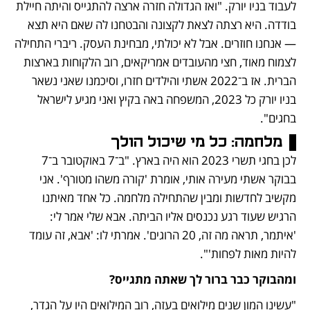
לעבוד בניו יורק. "ואז הגדולה חזרה ארצה להתגייס והיתה חיילת 
בודדה. היא רצתה לצאת לקצונה והבטחנו לה שאם היא תצא 
— אנחנו חוזרים. אבל לא יכולתי, מבחינת העסק. ריברי התחילה 
לצמוח מאוד, חצי מהעובדים אמריקאים, רוב הלקוחות בארצות 
הברית. אז ב־2022 אשתי והילדים חזרו, וסיכמנו שאני נשאר 
בניו יורק כל 2023, המשפחה באה בקיץ ואני מגיע לישראל 
בחגים".
מלחמה:
 כל מי שיכול הולך
לכן בחגי תשרי 2023 הוא היה בארץ. "ב־7 באוקטובר ב־7 
בבוקר אשתי מעירה אותי, אומרת 'קורה משהו מטורף'. אני 
מקשיב לחדשות ומבין שהתחילה מלחמה. כל אחד מאיתנו 
הרגיש שעוד רגע נכנסים אליו הביתה. אבא שלי אמר לי: 
'איתמר, תראה מה זה, 20 הרוגים'. אמרתי לו: 'אבא, זה עומד 
להיות מאות לפחות'". 
ומהבוקר כבר ברור לך שאתה מתגייס?
"עשינו המון שנים מילואים בעזה, רוב המילואים היו על הגדר, 