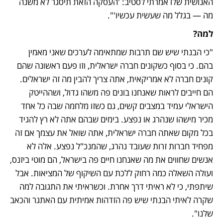
האנושית שלו אמרתי לסטיב: 'העסקה הזאת תיסגר לא משנה 
מה — בגלל מה שעשית עכשיו'".
למה?
"כי הבנתי שיש שם תרבות שמתאימה לערכים שאני מאמין 
בהם. כי בסוף כשקונים חברה ישראלית, וזו פעם ראשונה שהם 
קונים חברה לא אמריקאית, אתה צריך להבין מה זה ישראלים. 
הם חייבים לראות שאנחנו בונים פה משהו גדול, ושההייטק 
הישראלי עמיד במצבים קשים, גם כשזו מלחמה שבה כל אחד 
מכיר מישהו שנהרג או נפצע. בימים שבהם אתה לא רץ להגיד 
בכל מקום שאתה חברה ישראלית, אתה שואל את עצמך אם זה 
מפחיד חברות זרות שעובד נהרג, שהמנכ"ל נפצע. אלה לא 
אנשים שחווים את מה שאנחנו חיים פה בישראל, הם מוטי ביזנס, 
ועולה השאלה כמה רחוק ללכת עם השיקוף של המציאות. אבל 
שיתפתי, כי לא ראיתי דרך אחרת. וכשראיתי את התגובה למה 
שקרה לאיתי הבנתי שיש פה הזדהות אמיתית עם האתגר והכאב 
שלנו".