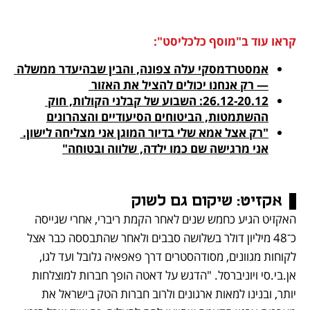
קראו עוד ב"מוסף כלכליסט":
אמסטרדמסקי עלה צפונה, והבין שבהיעדר ממשלה 
— רק אנחנו יכולים להציל את האזור 

26.12-20.12: השבוע של קבלני הקולות, חוק 
ההשתמטות, הביטוחים הסיעודיים והצהרונים
"רק אצל אמא שלי בדיור המוגן אני מצליחה לישון. 
אני מרגישה שם כמו ילדה, שלווה ובטוחה"

אקזיט: 
שיקום גם לשוק
האקזיט הגיע כחמש שנים לאחר הקמת ריברי, אחרי שגייסה 
כ־48 מיליון דולר בשלושה סבבים ולאחר שהתבססה כבר אצל 
לקוחות מגוונים, מסודהסטרים דרך פאפאיה גלובל ועד לגו, 
אן.בי.סי ויוניברסל. "הדגש על דאטה הופך חברות למוצלחות 
יותר, ובנינו למאות ארגונים ולרוב חברות הטק בישראל את 