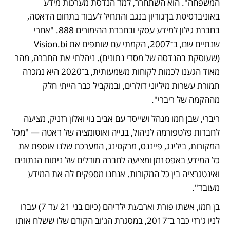
המשפחה". הוא השתחרר, למד הנדסת מערכות מידע 
באוניברסיטת בן־גוריון בנגב והתחיל לעבוד בתחום הדאטה, 
בחברת גילון למידע עסקי ובחברת ההימורים 888. "אחרי 
שנתיים שם, ב־2007, הקמתי עם שותפים את Vision.bi 
(שעוסקת בהנדסה של מסדי נתונים). ניהלתי את החברה, מהר 
מאוד הגענו לכמות לקוחות משמעותית, ב־2020 היא נמכרה 
תמורת עשרות מיליוני דולרים, ובמקביל כבר הייתי חלק 
מההקמה של ריברי".
ריברי, שבן חמו מנהל ושייסד עם אביב נוי ואלון רזניק, מציעה 
לחברות פלטפורמה לניהול, בנייה ואוטומציה של דאטה — "מכל 
המקורות, בילינג, פייננס, מרקטינג, המערכת שלנו אוספת את 
כל המידע באפס זמן ומציעה לחברה מודלים של ניתוח הנתונים 
ואינטגרציה בין כל המקורות. אנחנו מספקים לה את המידע 
מעובד".
בן חמו, אשתו פורת וארבעת ילדיהם (כיום בני 21 עד 7) עברו 
לניו ג'רזי כבר ב־2017, במסגרת הג'וב הקודם שלו ששלח אותו 