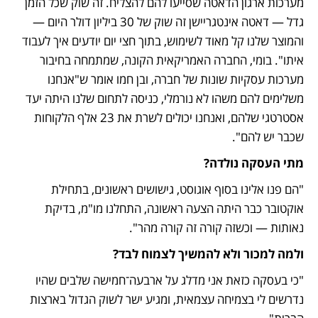
מערכות ארגון הדאטה שסייעו להם להצליח. זה שוק שכל הזמן 
גדל — דאטה אינטגריישן זה שוק של 30 ביליון דולר היום — 
והמוצר שלנו קל מאוד לשימוש, בתוך חצי יום יודעים איך לעבוד 
איתו". בומי, החברה האמריקאית הקונה, שמתמחה בחיבור 
מערכות עסקיות שונות של חברה, ובן חמו אומר ש"אנחנו 
משלימים להם משהו לא נורמלי, כניסה לתחום שלנו היתה יעד 
אסטרטגי שלהם, ואנחנו יכולים לשרת את 23 אלף הלקוחות 
שכבר יש להם". 
מתי העסקה נולדה?
"הם פנו אלינו בסוף אוגוסט, גישושים ראשונים, בתחילת 
אוקטובר כבר היתה הצעה ראשונה, התחלנו מו"מ, בדיקת 
נאותות — וכשזה קורה זה קורה מהר".
ולמה למכור ולא להמשיך לצמוח לבד?
"כי בעסקה כזאת אני מדלג על ארבעה־חמישה שלבים שהיו 
נדרשים לי בצמיחה עצמאית, ומגיע ישר לשוק הגדול בארצות 