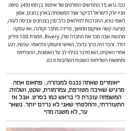
ככה נראו 15 החודשים החולפים של איתמר בן חמו (49). טיסה 
מניו יורק לישראל לביקור אצל המשפחה בארץ בחגים, אסון 
לאומי נורא, התנדבות למילואים כרב־סרן בצנחנים וכניסה לעזה, 
פציעה קשה ושיקום ממושך, פרידה מחבר וקולגה, ואז עסקה 
מרגשת שבה מכר את החברה שלו, Rivery, תמורת 100 מיליון 
דולר. והכל היה כרוך בהכל, האישי והעסקי והלאומי. עכשיו, רגע 
אחרי האקזיט, הוא מדבר בגילוי לב על האסונות, ההצלחות 
ותחושות השליחות השונות השלובות זו בזו.
"אומרים שאתה נכנס למנהרה... פתאום אתה 
מרגיש שאיבה מטורפת, צמרמורת, שקט, ושלווה. 
המשפחה עוברת לי בראש כמו בסרט. אבל אז 
התעוררתי, והחלטתי שאני לא נרדם יותר. נשאר 
ער, לא משנה מה"