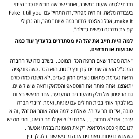
חזרתי לכמה שעות במשרד, ואחרי שלושה חודשים כבר הייתי 
בעבודה מלאה. זה היה מפחיד, זה התחיל עם Fake it till you 
make it, אבל נאלצתי לחזור כמה שיותר מהר, וזה נתן לי 
קפיצת מדרגה נפשית גדולה".
למה היית חייב את זה? היו מסתדרים בלעדיך עוד כמה 
שבועות או חודשים.
"אתה מפחד שאם תרפה הכל יתמוטט. ובשלב כזה של החברה 
המנכ"ל הוא זה שמרים קרן ורץ לנגוח, הוא הכל. כשהפונקציה 
הזאת נעלמת פתאום נוצרים המון פערים, לא משנה כמה כולם 
יתאמצו. אתה פותח את הווטסאפ והסלאק ורואה שיש קשיים. 
גם הביטחון של חלק מהעובדים מתערער. אחד מראשי הצוות 
בא לבקר אותי בבית החולים עם עוגיות, ואמר: 'ריברי חברה 
טובה, אל תוותר עליה'. שאלתי: 'למה אתה אומר את זה?', והוא 
ענה: 'אם לא תחזור...'. אמרתי לו שאין לו מה לדאוג. והרי מה יש 
לנו בסוף כסטארט־אפ? רק את האמונה בבלתי אפשרי. 
כשאנשים פחות מאמינים אתה מרגיש שזה זולג לך בין 