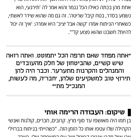
אחת מהן בכתה כאילו הכל נגמר והוא אמר לה 'תירגעי, הוא 
נשמע בסדר, בטח קיבל שריטה'. זה גם מה שהוא שידר לאשתי, 
כשאחרי הניתוח אמרו 'קשה אבל יציב' היא אמרה: 'איך זה יכול 
להיות? חשבנו שהוא פצוע קל'".
"אתה מפחד שאם תרפה הכל יתמוטט. ואתה רואה 
שיש קשיים, שהביטחון של חלק מהעובדים 
והמנהלים והקרנות מתערער. וכבר היה להן 
תירוץ טוב למשקיעים שלהן, 'חבר'ה, מה לעשות, 
המנכ"ל מת'"
שיקום: 
העבודה הרימה אותי
בן חמו היה מאושפז עד סוף מרץ. קרובים, חברים, קולגות ואנשי 
הקהילה שלו עטפו אותו כל הזמן הזה. "כשהייתי בניתוח בברזילי 
אבי אייל מקרן אנטרי קפיטל ישב עם המשפחה שלי, כשרק 