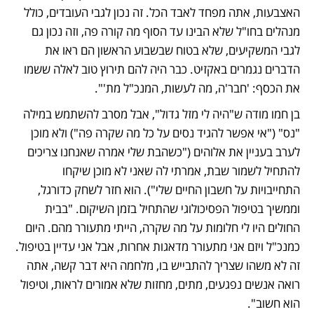
האצבעות, אתה מפחד לאבד הכל. זה נכון לגבי העובדים, כולל 
מנהלים בחו"ל שלא הבינו עד הסוף מה קורה פה, וזה נכון גם 
לגבי המשקיעים, שלא בטוח שבשבוע הראשון הם ראו את 
הדברים נגמרים באקזיט. כבר היה להם תירוץ טוב לאלה ששמו 
את הכסף: 'חבר'ה, מה לעשות, המנכ"ל מת'".
בן חמו מודה ש"היה לי מזל גדול", אבל מסרב להשתמש במילה 
"נס" ("אי אפשר להגיד נסים על כל מה שקרה פה") ולא מוכן 
לערב בעניין את אלוהים ("כשהבת שלי אמרה שאנחנו צריכים 
להתחיל לשמור שבת, אמרתי לה שאני לא מוכן שיקחו 
התחייבויות על חשבון החיים שלי"). הוא חזר לשחק כדורגל, 
וממשיך בטיפול הפסיכולוגי שהתחיל בזמן השיקום. "בבית 
החולים היו לי חלומות על מה שקרה, הייתי מתעורר מהם. היום 
כמנכ"ל ויזם אני מתעורר מדאגות אחרות, אבל אני עדיין בטיפול. 
זה לא משהו שצריך להתבייש בו, מלחמה היא דבר קשה, אתה 
רואה אנשים נפגעים, מתים, מחזות שלא אמורים לראות, וטיפול 
הוא חשוב".