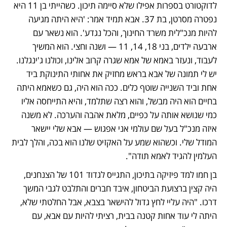
לדוקטורט בספרות אפילו שלא סיימה תיכון. כשהייתי בן 11 היא 
נפטרה מסרטן, בת 37. אבא תמיד אמר: 'היא היתה מגיעה 
להיות מנכ"לית משרד החינוך, והכל נגדע'. הוא נשאר עם 
ארבעה ילדים, בני 18, 14, 11 — ושנה וחצי. הוא המשיך 
לעבוד, ונעזר באמא של אמא שגרה קרוב אלינו, וכולנו ג'ינגלנו. 
יש לי תמונה של אבא בראש מחזיק את אחותי התינוקת ביד 
אחת וביד השנייה שוטף כלים. ככה הוא היה, גם כשאמא היתה 
בחיים הוא היה מבשל, והוא רצה שתלמד, והיא התייחסה אליו 
כמי שנושא אותה על כפיים, מלאת אהבה והערכה. לא משנה 
איזה מנכ"ל בעל שם עולמי אני אפגוש — אבא שלי יישאר 
המודל שלי. וכשהוא שמע על האקזיט שלנו הוא בכה, והלך לבית 
העלמין להגיד לאמא תודה".
בן חמו למד פיזיקה בתיכון, התגייס לגדוד 101 של הצנחנים, 
היה קצין ברצועת הביטחון, איבד חברים והתלבט לגבי המשך 
דרכו. "היה עליי לחץ גדול להישאר בצבא, אבל החלטתי שלא, 
היתה לי עוד אחות קטנה בבית, רציתי להיות עם אבא, עם 