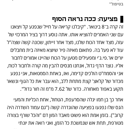
בטיפול"
פציעה:
 ככה נראה הסוף
זה קרה ב־8 בינואר. "קיבלנו קריאה על חייל שנפגע קל ויצאנו 
עם שני האמרים להוציא אותו. אתה נוסע דרוך בציר המרכזי של 
עזה, מצד אחד הכוח שלנו, מצד אחר זייתון, שכונה קשה שצה"ל 
עוד לא פעל בה. פתאום מאיזה פיר שיוצא מאיזה בית מחבלים 
יורים אר.פי.ג'י ומפעילים מטען על הכוח שהיינו אמורים לחבור 
אליו. נוצר הדף גדול, אנחנו מנסים להבין מה קורה ולחבור לכוח, 
אני והסמח"ט הולכים קדימה, ואז, באחת הסמטאות, אני נפגע 
מכדור של קלאצ' קצת מתחת ללב, הוא עבר את כל הגוף ונשאר 
תקוע באפוד מאחורה. כדור של 7.62 מ"מ זה חור גדול".
אחר כך בן חמו יגלה שהסרעפת, הטחול, אחת הכליות והמעי 
הגס שלו נפגעו בפציעה שהוגדרה קשה ("גם עמוד השדרה היה 
קרוב"). בזמן אמת הוא פשוט מאבד המון דם "והכל שורף בצורה 
מטורפת, תחת אש שנמשכת כל הזמן, ואני רואה את יונתי 