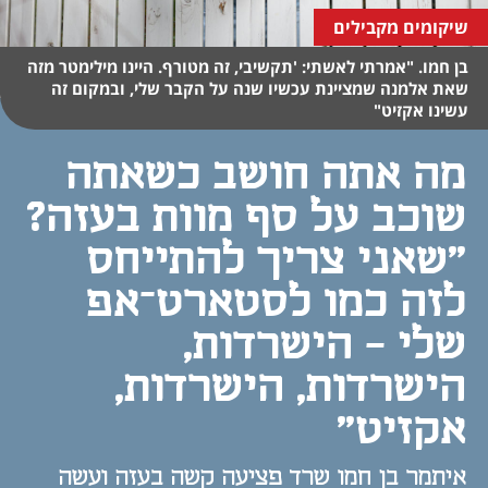
שיקומים מקבילים
בן חמו. "אמרתי לאשתי: 'תקשיבי, זה מטורף. היינו מילימטר מזה
שאת אלמנה שמציינת עכשיו שנה על הקבר שלי, ובמקום זה
עשינו אקזיט"
מה אתה חושב כשאתה
שוכב על סף מוות בעזה?
"שאני צריך להתייחס
לזה כמו לסטארט־אפ
שלי - הישרדות,
הישרדות, הישרדות,
אקזיט"
איתמר בן חמו שרד פציעה קשה בעזה ועשה