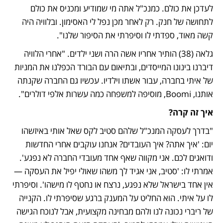
לעדכן את כולם. כמנכ"ל אתה מי שמודיע ומכניס את כולם 
לתחושה של חנק. רק לאחר מכן נפל לי האסימון. ובלוויה היה 
קשה מאוד, ספדתי לו וסיפרתי את הסיפור שלנו".
גלאה (38) הותיר אחריו אשה הרה ושני ילדים. "אחרי הלוויה 
דיברנו בינונו המייסדים, ובתיאום עם הבורד הכפלנו את המניות 
של איתי בחברה, עבור אשתו וילדיו. עכשיו גם החברה שקנתה 
אותנו, Boomi, מוסיפה למשפחה כמה עשרות אלפי דולרים".
איך זה קרה?
"בדרך לעסקה המנכ"ל שלהם סטיב לקס שאל אותי באיזשהו 
יום: 'איך אתה? איך העובדים? אנחנו עוקבים אחרי החדשות 
ודואגים לכם. אני מקווה שאף אחד מעובדי החברה לא נפגע'. 
אמרתי לו: 'סטיב, אני אגיד לך משהו שאולי יפיל את העסקה — 
אין אחד בישראל שלא נפגע, נרצח או נחטף לו מישהו'. וסיפרתי 
לו על איתי. הוא החליט על המענק ברגע שסיפרתי לו. הקנייה 
של ריברי נכונה לנו ולהם מבחינה מקצועית, אבל לנוכח הגישה 