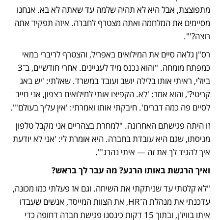
מתפוצצת, אבל היא לא תהיה שלמה עד שאתה לא בא. אנחנו 
מסיימים את המלחמה ואתה מצטרף לחברה. איזה תפקיד אתה 
רוצה?'". 
רס"ן גלאה סיים את המילואים באפריל, והצטרף לריברי במאי 
כמפתח מומחה. "והוא נכנס מיד לעניינים. אחרי חודשיים, ב־3 
ביולי, ראיתי אותו בלילה יושב ועובד במשרד. שאלתי: 'יש באג 
קריטי?', והוא אמר: 'לא. הקפיצו אותי למילואים בצפון, אני חייב 
לסיים פה כמה דברים'. חיבקתי אותו ואמרתי: 'אין עליך בעולם'".
זו היתה פגישתם האחרונה. "למחרת בצהריים אני מקבל טלפון 
מגיסתו, שגם היא עובדת בחברה. היא אומרת לי: 'אני לא יודעת 
איך להגיד לך את זה — איתי נהרג'". 
ואיך הרגשת באותו הרגע? מה עבר לך בראש?
"לא קלטתי עד שניתקתי את השיחה. וגם אז פעלתי כמו מכונה, 
עדכנתי את מנהלת ה־HR, את הצוות המייסד, אנשים שעבדו 
איתו בוויז'ן, ובתוך 15 דקות כינסנו פגישת חברה דחופה כדי 