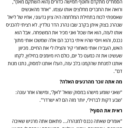
הסמח"ט מתקדם וחוטף חמישה כדורים (הוא השתקם מאז)", 
ורואה את החברים מחלצים אותו עצמו. "אחד מהאנשים 
שאספתי לכוח בתחילת המלחמה היה ציון גדעוני, אחיו של ליאל 
שנהרג בצוק איתן בקרב שבו נהרג הדר גולדין. לא רציתי להכניס 
אותו לעזה, הוא אח שכול ואני מכיר את המשפחה. אבל הוא 
נכנס, והוא ויוסי שהיו איתי ברכב הם אלה שמשכו אותי מתוך 
האש, העבירו אותי מאחורי קיר והצילו לי את החיים. מכיוון 
שעשינו את זה כמעט כל יום, כולם היו מיומנים בחילוץ, לקחו 
אותנו למנחת שהקמנו בלב עזה, העלו אותנו למסוק, נתנו מנות 
דם".
מה אתה זוכר מהרגעים האלה? 
"שאני שומע מישהו במסוק שואל 'לאן?', ומישהו אחר עונה: 
'שבע דקות לברזילי, יותר מזה הם לא ישרדו'".
ראית את הסוף?
"אומרים שאתה נכנס למנהרה... פתאום אתה מרגיש שאיבה 