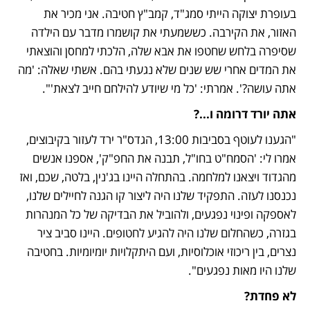
בעופרת יצוקה הייתי סמג"ד, קמב"ץ חטיבה. אני מכיר את 
האזור, את הקירבה. כששמעתי את קושמרו מדבר עם הילדה 
שסיפרה בלחש שחטפו את אבא שלה, הלכתי למחסן והוצאתי 
את המדים אחרי שש שנים שלא נגעתי בהם. אשתי שאלה: 'מה 
אתה עושה?'. אמרתי: 'כל מי שיודע להילחם חייב לצאת'".
אתה יורד דרומה ו...?
"הגענו לעוטף בסביבות 13:00, הגדס"ר ירד לעזור בקיבוצים, 
אמרו לי: 'הסמח"ט בחו"ל, תבנה את החפ"ק', אספנו אנשים 
מהגדוד ויצאנו למלחמה. בהתחלה היינו בג'נין, בלטה, שכם, ואז 
נכנסנו לעזה. התפקיד שלנו היה ליצור קו הגנה לחיילים שלנו, 
לאספקה ופינוי נפגעים, ולהוביל את הבדיקה של כל המנהרות 
בגזרה, כשהחלום שלנו היה להגיע לחטופים. היינו סביב ציר 
נצרים, בין ריכוזי אוכלוסיות, ועם היתקלויות יומיומיות. בחטיבה 
שלנו היו מאות נפגעים".
לא פחדת?