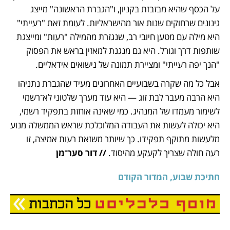
על הכסף שהיא מבזבזת בקניון, ו"הגברת הראשונה" מייצג 
גינונים שרחוקים שנות אור מהישראליות. לעומת זאת "רעייתי" 
היא מילה עם מטען חיובי רב, שנגזרת מהמילה "רעות" ומייצגת 
שותפות דרך וגורל. היא גם מנגנת למאזין בראש את הפסוק 
"הנך יפה רעייתי" ומציירת תמונה של נישואים אידאליים.
אבל כל מה שקרה בשבועיים האחרונים מעיד שהגברת נתניהו 
היא הרבה מעבר לבת זוג — היא עוד מערך שלטוני לא־רשמי 
לשימור מעמדו של המנהיג. כמי שאינה אוחזת בתפקיד רשמי, 
היא יכולה לעשות את העבודה המלוכלכת שראש הממשלה מנוע 
מלעשות מתוקף תפקידו. כך שיותר משזאת רעות אמיצה, זו 
רעה חולה שצריך לקעקע מהיסוד. 
// דור סער־מן
חתיכת שבוע, המדור הקודם
נפתח בכרטיסייה חדשה