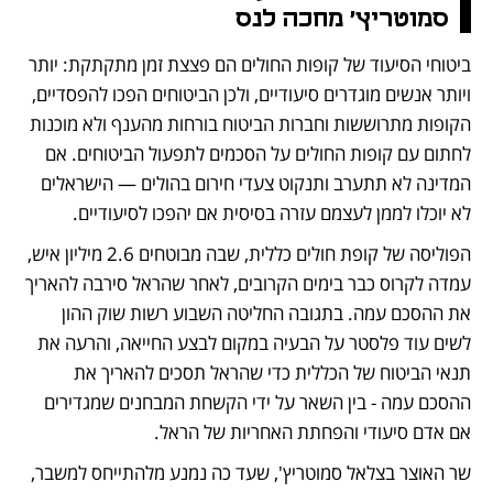
סמוטריץ' מחכה לנס
ביטוחי הסיעוד של קופות החולים הם פצצת זמן מתקתקת: יותר 
ויותר אנשים מוגדרים סיעודיים, ולכן הביטוחים הפכו להפסדיים, 
הקופות מתרוששות וחברות הביטוח בורחות מהענף ולא מוכנות 
לחתום עם קופות החולים על הסכמים לתפעול הביטוחים. אם 
המדינה לא תתערב ותנקוט צעדי חירום בהולים — הישראלים 
לא יוכלו לממן לעצמם עזרה בסיסית אם יהפכו לסיעודיים. 
הפוליסה של קופת חולים כללית, שבה מבוטחים 2.6 מיליון איש, 
עמדה לקרוס כבר בימים הקרובים, לאחר שהראל סירבה להאריך 
את ההסכם עמה. בתגובה החליטה השבוע רשות שוק ההון 
לשים עוד פלסטר על הבעיה במקום לבצע החייאה, והרעה את 
תנאי הביטוח של הכללית כדי שהראל תסכים להאריך את 
ההסכם עמה - בין השאר על ידי הקשחת המבחנים שמגדירים 
אם אדם סיעודי והפחתת האחריות של הראל.
שר האוצר בצלאל סמוטריץ', שעד כה נמנע מלהתייחס למשבר, 