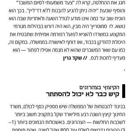
חגג את ההחלטה, קרא לה "צעד משמעותי לסיום המשבר" 
והוסיף שכעת "יהיה ניתן להגיע להבנות ללא דד־ליין". בכך הוא 
הוכיח שוב עד כמה אינו מודע לגודל השעה ולאחריות שבה הוא 
נושא. לו  סמוטריץ' היה מבין, הוא היה דורש בבהילות מגורמי 
המקצוע במשרדו להוציא לפועל רפורמה אמיתית שתבטיח את 
היכולת להזדקן בכבוד, ואז דוחף לאישורה בממשלה. במקום זה, 
כמו עם שאר המשברים שהוא לא מנסה אפילו לפתור — הוא 
מעדיף לחכות לנס.  
// שקד גרין
.
הקיצוץ בצהרונים 
קיש כבר לא יכול להסתתר
בניגוד להבטחות של הממשלה שיש מספיק כסף לכולם, משרד 
החינוך קיצץ השנה רבע מיליארד שקל בתקציב חשוב ביותר 
לשכבות החלשות — הצהרונים. באשכולות הנמוכים ביותר (1–
3) ההורים נדרשים לשלם עוד 800 שקל לשנה, שהם תוספת 