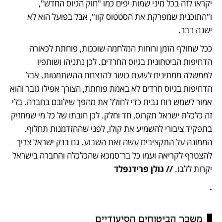
יקראו לזה בכל מיני שמות יפים כמו "חוק הגיוס החדש", 
ו"התוכנית שמפרקת את הסטטוס קוו", אבל בפועל הוא לא 
ישנה דבר.
ככל שחולף הזמן ורוחות המלחמה שוככות, פוחתת לכאורה 
הדחיפות הביטחונית בגיוס החרדים. לכן נתניהו ושותפיו 
לממשלה ממתינים לשעת כושר להנצחת ההשתמטות. אבל 
הדחיפות בגיוס חרדים לא באמת פוחתת, הצורך אפילו גובר והוא 
אמור לשמש רוח גבית כדי לחולל את מהפך שילובם בחברה. בלי 
זה כלכלת ישראל תקרוס, חד וחלק. לכן חובתו של כל מי שמחזיק 
בתפקיד ציבורי להשמיע את קולו, לפני שההזדמנות תחלוף. 
הממונה על התקציבים עשה זאת השבוע. גם בנק ישראל צריך 
להצטרף לקריאה ועמו כל בר־סמכא שהכלכלה והחברה בישראל 
יקרות ללבו. 
// גולן פרידנפלד
.
משבר הביטוחים הסיעודיים 