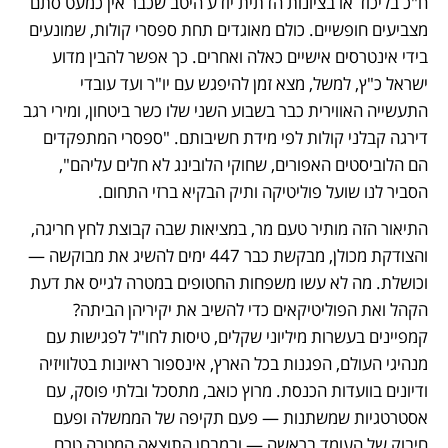
ח"כ בליכוד או בציונות הדתית יודע היטב שכבר אין כמעט סתם 
מצביעים חופשיים. כולם מאוגדים תחת ספסרי קולות, שמונעים 
בידי אינטרסים אישיים כאלה ואחרים. כך אפשר להבין מדוע 
ישראל כ"ץ, למשל, מצא זמן להיפגש עם יו"ר ועד עובדי 
התעשייה האווירית כבר בשבוע השני שלו כשר ביטחון, ומירי רגב 
דירגה קבלני קולות לפי מידת חשיבותם. "ספסרי המתפקדים 
הם הלוביסטים האפורים, שחוקי הלובינג לא חלים עליהם", 
הסביר לנו שועל פוליטיקה ותיק הבקיא ברזי התחום.
התיאור הזה מותיר טעם מר, במציאות שבה קבוצת לחץ חריגה, 
והצודקת מכולן, מבקשת כבר 447 ימים להשיג את מבוקשה — 
וכושלת. מה לא עשו משפחות החטופים במטרה לגייס את דעת 
הקהל ואת הפוליטיקאים כדי להשיב את יקיריהן הביתה? 
קמפיינים בעשרות מיליוני שקלים, טיסות לחו"ל לפגישות עם 
מנהיגי העולם, הפגנות בכל הארץ, אינספור ראיונות בטלוויזיה 
ודיונים בוועדות הכנסת. מרוץ כואב, מתסכל ובלתי פוסק, עם 
אסטרטגיות שמשתנות — פעם תקיפה של הממשלה ופעם 
חיבוק של העומד בראשה — ובמבחן התוצאה המטרה טרם 