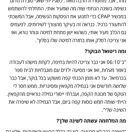
מהר, אבל מתעוררת הרבה מאוד. כשגיליתי שאני סובלת מדום 
נשימה בשינה הנחתי שזה מה שמעיר אותי. התחלתי להשתמש 
במכשיר CPAP כדי למנוע את הפסקות הנשימה, אבל המשכתי 
להתעורר כרגיל. כנראה זה בעיקר מהצורך לשירותים. לפעמים 
גם הכלב מעיר אותי, כשהוא ישן מתחת למיטה ונוחר נורא, ואז 
אני צריכה לסלק אותו בחזרה למיטה שלו בסלון".
ומה ריטואל הבוקר? 
"ב־06:10 אני כבר צריכה להיות בחיפה, לקחת מישהו לעבודה 
באזור מעלות, ואז אני מסיעה ילדים עם מוגבלויות לבית ספר 
בכרמיאל. עד לא מזמן הכנתי קפה מושקע בכל בוקר, אבל כבר 
שלושה חודשים אני בגמילה מקפאין ומסיגריות. ממש חסר לי 
הטקס של מכונת הקפה, ועברתי ייסורי גמילה נוראיים מהקפאין. 
הייתי שותה חמש כוסות קפה ביום, אבל הגמילה לא שיפרה את 
השינה שלי". 
מה המלחמה עשתה לשינה שלך?
"השינה כבר לא מרגיעה. לא רק בגלל הרעש והאזעקות, אלא גם 