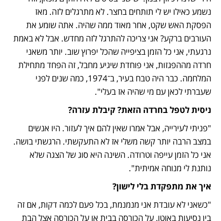
נשמע כאילו יש לי תותחים בחצר. לא מתרגלים לזה. מאז 
הפסקת האש שקט, אחר מאוד ממה שהיה. אתה שומע את 
העורבים ברקע? אני צריכה להתרגל לזה מחדש. אבל לא באמת 
נרגעתי, אני כל הזמן בציפייה שהכל יפרוץ שוב. יותר משאני 
חרדה מההפגזות, אני פוחדת שיגיע מחבל, זה הפחד מתחילת 
המלחמה. כבר היה טבח בעיר, ב־1974, כמה שנים לפני 
שעברתי לכאן עם מי שהיה אז בעלי".
ניסית לטפל בחרדה הזאת? קיבלת עזרה?
"פניתי לעירייה, אבל אמרו שאין להם איך לעזור. היו אנשים 
במצב הרבה יותר קשה משלי אז לא התעקשתי. הרגשתי בושה. 
אני כל הזמן עייפה וטרודה. השינה היא סוג של הצגה שלא 
נותנת לי מנוחה אמיתית".
איך את מתפקדת בלי לישון?
"כשאני לא עובדת אני מנמנמת, בכל פעם לכמה דקות, אם זה 
בין נסיעות באוטו, על הכורסה בבית או על הכורסה אצל הבת 