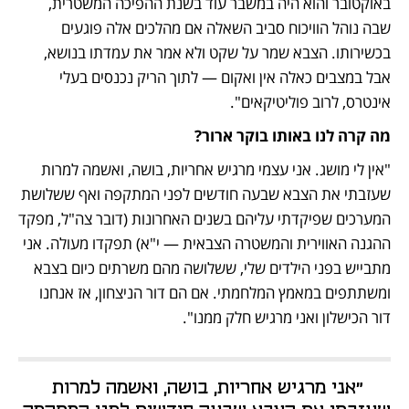
באוקטובר והוא היה במשבר עוד בשנת ההפיכה המשטרית, 
שבה נוהל הוויכוח סביב השאלה אם מהלכים אלה פוגעים 
בכשירותו. הצבא שמר על שקט ולא אמר את עמדתו בנושא, 
אבל במצבים כאלה אין ואקום — לתוך הריק נכנסים בעלי 
אינטרס, לרוב פוליטיקאים".
מה קרה לנו באותו בוקר ארור?
"אין לי מושג. אני עצמי מרגיש אחריות, בושה, ואשמה למרות 
שעזבתי את הצבא שבעה חודשים לפני המתקפה ואף ששלושת 
המערכים שפיקדתי עליהם בשנים האחרונות (דובר צה"ל, מפקד 
ההגנה האווירית והמשטרה הצבאית — י"א) תפקדו מעולה. אני 
מתבייש בפני הילדים שלי, ששלושה מהם משרתים כיום בצבא 
ומשתתפים במאמץ המלחמתי. אם הם דור הניצחון, אז אנחנו 
דור הכישלון ואני מרגיש חלק ממנו".
"אני מרגיש אחריות, בושה, ואשמה למרות 