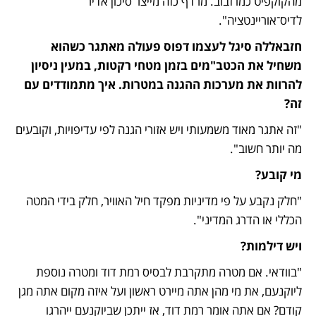
מהקוקפיט כמו זבוב. מרדף כזה מייצר סיכון אדיר 
לדיס־אוריינטציה".
חזבאללה סיגל לעצמו דפוס פעולה מאתגר כשהוא 
משחיל את הכטב"מים בזמן מטחי רקטות, במעין ניסיון 
להרוות את מערכות ההגנה במטרות. איך מתמודדים עם 
זה?
"זה אתגר מאוד משמעותי ויש אזורי הגנה לפי עדיפויות, וקובעים 
מה יותר חשוב". 
מי קובע?
"חלק נקבע על פי מדיניות מפקד חיל האוויר, חלק בידי המטה 
הכללי או הדרג המדיני". 
ויש דילמות?
"בוודאי. אם מטרה מתקרבת לבסיס רמת דוד ומטרה נוספת 
ליוקנעם, את מי מהן אתה מיירט ראשון ועל איזה מקום אתה מגן 
קודם? אם אתה אומר רמת דוד, אז ייתכן שביוקנעם ייהרגו 