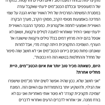
מתן עדיפות גבוהה למענה טוב לאיום הטילים והרקטות. במקרה 
של ה'מעופפים' ובכללם הכטב"מים ידעתי שאקבל עזרה 
במסגרת המשימה המרכזית של חיל האוויר שהיא הגנה על שמי 
המדינה באמצעות מטוסי הקרב, מסוקי הקרב, מערך הבקרה 
האווירית ואמצעי לוחמה אלקטרונית. כמפקד ההגנה האווירית 
ידעתי שאני היחיד שאחראי למענה לטילים ורקטות, ושאם לא 
אטפל בהם יהיה מרחץ דמים בגלל טילים ורקטות שישוגרו אל 
העורף. השמיכה התקציבית היתה קצרה מדי, אבל למרות 
שאנחנו פחות טובים ביירוט הכטב"מים אני לא חושב שזה סיפור 
של מחדל וההחלטות בנושא הזה היו נכונות".
היום, כשאתה מכיר טוב יותר את איום הכטב"מים, היית 
מחליט אחרת?
"אני חושב שלא. נכון שהיה אפשר לשים יותר מכ"מים שישפרו 
את הגילוי, ולהשקיע יותר בהתמודדות עם האיום הזה. המונח 
'שמיכה תקציבית קצרה' לא פוטר אותי מאחריות ואני גם לא 
בורח ממנה. אני אחראי לדברים הרעים ואחראי לדברים 