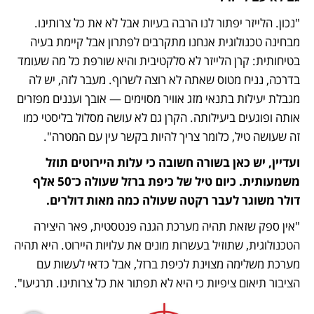
"נכון. הלייזר יפתור לנו הרבה בעיות אבל לא את כל צרותינו. 
מבחינה טכנולוגית אנחנו מתקרבים לפתרון אבל קיימת בעיה 
בטיחותית: קרן הלייזר לא סלקטיבית והיא שורפת כל מה שעומד 
בדרכה, נניח מטוס שאתה לא רוצה לשרוף. מעבר לזה, יש לה 
מגבלת יעילות בתנאי מזג אוויר מסוימים — אובך ועננים מפזרים 
אותה ופוגעים ביעילותה. הקרן גם לא עושה מסלול בליסטי כמו 
זה שעושה טיל, כלומר צריך להיות בקשר עין עם המטרה".
ועדיין, יש כאן בשורה חשובה כי עלות היירוטים תוזל 
משמעותית. כיום טיל של כיפת ברזל שעולה כ־50 אלף 
דולר משוגר לעבר רקטה שעולה כמה מאות דולרים.
"אין ספק שזאת תהיה מערכת הגנה פנטסטית, פאר היצירה 
הטכנולוגית, שתוזיל בעשרות מונים את עלויות היירוט. היא תהיה 
מערכת משלימה מצוינת לכיפת ברזל, אבל כדאי לעשות עם 
הציבור תיאום ציפיות כי היא לא תפתור את כל צרותינו. תרגיעו".