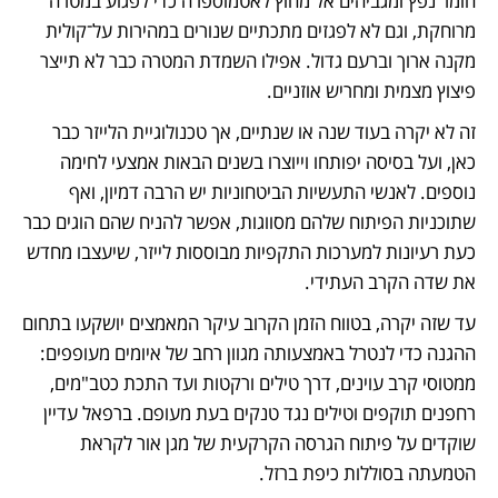
חומר נפץ ומגביהים אל מחוץ לאטמוספרה כדי לפגוע במטרה 
מרוחקת, וגם לא לפגזים מתכתיים שנורים במהירות על־קולית 
מקנה ארוך וברעם גדול. אפילו השמדת המטרה כבר לא תייצר 
פיצוץ מצמית ומחריש אוזניים.
זה לא יקרה בעוד שנה או שנתיים, אך טכנולוגיית הלייזר כבר 
כאן, ועל בסיסה יפותחו וייוצרו בשנים הבאות אמצעי לחימה 
נוספים. לאנשי התעשיות הביטחוניות יש הרבה דמיון, ואף 
שתוכניות הפיתוח שלהם מסווגות, אפשר להניח שהם הוגים כבר 
כעת רעיונות למערכות התקפיות מבוססות לייזר, שיעצבו מחדש 
את שדה הקרב העתידי. 
עד שזה יקרה, בטווח הזמן הקרוב עיקר המאמצים יושקעו בתחום 
ההגנה כדי לנטרל באמצעותה מגוון רחב של איומים מעופפים: 
ממטוסי קרב עוינים, דרך טילים ורקטות ועד התכת כטב"מים, 
רחפנים תוקפים וטילים נגד טנקים בעת מעופם. ברפאל עדיין 
שוקדים על פיתוח הגרסה הקרקעית של מגן אור לקראת 
הטמעתה בסוללות כיפת ברזל. 