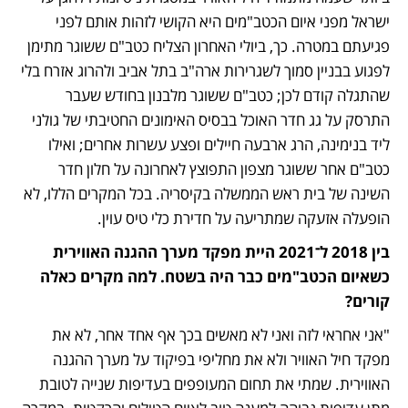
ישראל מפני איום הכטב"מים היא הקושי לזהות אותם לפני 
פגיעתם במטרה. כך, ביולי האחרון הצליח כטב"ם ששוגר מתימן 
לפגוע בבניין סמוך לשגרירות ארה"ב בתל אביב ולהרוג אזרח בלי 
שהתגלה קודם לכן; כטב"ם ששוגר מלבנון בחודש שעבר 
התרסק על גג חדר האוכל בבסיס האימונים החטיבתי של גולני 
ליד בנימינה, הרג ארבעה חיילים ופצע עשרות אחרים; ואילו 
כטב"ם אחר ששוגר מצפון התפוצץ לאחרונה על חלון חדר 
השינה של בית ראש הממשלה בקיסריה. בכל המקרים הללו, לא 
הופעלה אזעקה שמתריעה על חדירת כלי טיס עוין. 
בין 2018 ל־2021 היית מפקד מערך ההגנה האווירית 
כשאיום הכטב"מים כבר היה בשטח. למה מקרים כאלה 
קורים?
"אני אחראי לזה ואני לא מאשים בכך אף אחד אחר, לא את 
מפקד חיל האוויר ולא את מחליפי בפיקוד על מערך ההגנה 
האווירית. שמתי את תחום המעופפים בעדיפות שנייה לטובת 