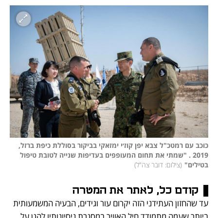
כוכב עם רמטכ"ל צבא יפן קוז׳י ימזאקי בביקור בסוללת כיפת ברזל, 
2019 . "שמתי את תחום המעופפים בעדיפות שנייה לטובת טיפול 
בטילים"
(
צילום: דובר צה"ל
)
קודם כל, לאתר את המטרה
עד שהחזון העתידני הזה יקרום עור וגידים, הבעיה המשמעותית 
ביותר שעמה מתמודד חיל האוויר במסגרת ניסיונותיו להגן על 