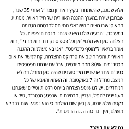
אלא שכוכב, שהשתחרר בקיץ האחרון מצה"ל אחרי 35 שנה, 
שברובן שירת במערך ההגנה האווירית של חיל האוויר, מסתייג 
מהאופן שבו הציבור הישראלי מתייחס להבטחה הגלומה 
במערכת. "הבעיה שלנו היא שאנחנו מנפחים ציפיות. כל 
הצלחה כאן היא מלמיליאן וכל פספוס נקודתי הוא מחדל", הוא 
אומר בריאיון ל"מוסף כלכליסט". "אני בא מעולמות ההגנה 
האווירית ומכיר היטב את פרדוקס ההצלחה. קח למשל את איום 
הכטב"מים. 80% מהם מיורטים, אבל אם אנחנו מפספסים 
כטב"ם אחד או שניים מיד טוענים שהיה כאן מחדל. וזה לא 
המצב. מחדל זה 7 באוקטובר. זה האמא והאבא של כל 
המחדלים. יש לנו 90% הצלחה ביירוט רקטות וטילים שאנחנו 
מעוניינים להפיל. ועדיין, מבחינת מי שנפגע מכטב"ם, טיל או 
רקטה שלא יורטו, אין כאן שום הצלחה כי הוא נפגע. שום דבר לא 
מושלם, אין דבר כזה הגנה הרמטית". 
גם לא עם לייזר?