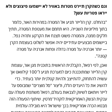
וגם כשהקרן תיירט מטרות באוויר לא יישמעו פיצוצים ולא 
ייראו פטריות עשן?
"בהחלט. קרן הלייזר תגיע אל המטרה במהירות האור, כלומר 
בתוך מיליוניות השנייה. היא תחמם את מעטפת המטרה, תתיך 
חלקים ממנה, והמטרה פשוט תצנח את הקרקע ותהיה נפל. 
ביישומים מבצעיים עתידיים יהיה אפשר לשלוט בעוצמת הקרן 
— יותר אנרגיה על מטרה גדולה ופחות אנרגיה על מטרה 
קטנה".
ואכן, לפי רפאל, הקבלנית הראשית בתוכנית מגן אור, עוצמת 
קרן הלייזר שמתוכננת כיום למערכת תגיע ל־100 קילוואט אך 
עשויה להתחזק, להתייצב ולהיות קטלנית יותר בעתיד. כדי 
להשיג את כל היעדים הללו, וליצור "סל מוצרים" שמבוסס על 
לייזר ויותאם לשיווק לצבאות בעולם, רפאל משתפת פעולה עם 
ענקית הנשק האמריקאית לוקהיד־מרטין. שיתוף הפעולה הזה 
מבטא הכרה אמריקאית בכך שישראל היא מובילה עולמית 