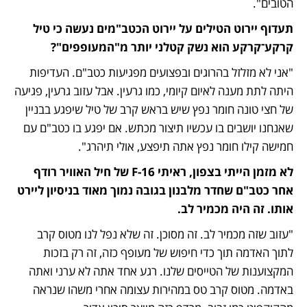
הטובים".
תעדוף יירוט הטילים על יירוט הכטב"מים נעשה כי טיל 
קרקע־קרקע הוא נשק קטלני יותר מ"המעופפים"? 
"אני לא מזלזל בהרוגים ובפצועים מפגיעות כטב"ם. העדיפות 
היתה לתת מענה לאיום קיומי, כמו גרעין. אבל עזוב גרעין, פגיעה 
של חצי טונה חומר נפץ שיש בראש קרב של טיל שיפגע בבניין 
שאנחנו יושבים בו עכשיו תיצור מכתש. אם יפגע בו כטב"ם עם 
חמישה קילו חומר נפץ אתה תיפצע, אולי תיהרג".
לא מזמן הייתי בצפון, ראיתי F-16 של חיל האוויר רודף 
אחר כטב"ם שחדר מלבנון בגובה נמוך מאוד בניסיון ליירט 
אותו. זה היה מכמיר לב.
"עזוב שזה מכמיר לב. זה מסוכן. זה שלא נפל לנו מטוס קרב 
לתוך האדמה תוך כדי חיפוש של מעופף כזה, זה רק בזכות 
המקצוענות של הטייסים שלנו. רגע אחד אתה לא ערני ואתה 
באדמה. מטוס קרב טס במהירות עצומה אחרי משהו שנראה 