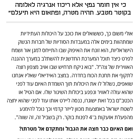
כי אין חומר נפץ אלא ריכוז אנרגיה לאלומה 
בקוטר מטבע. תהיה מטרה, ופתאום היא תיעלם"
אולי משום כך, כששואלים את כוכב על היכולות העתידיות 
שמתהוות בימים אלה במעבדות הסודיות של חברות הנשק 
הישראליות, הוא זונח את האיפוק שבו התייחס למגן אור ושמח 
לפרט כיצד תוכל המערכת החדשנית להשתלב במערך ההגנה 
האווירית של צה"ל. "בוא ניקח תרחיש שבו אויב מצפון רוצה 
לתקוף את תחנת הכוח בחדרה. במצב האידיאלי שאליו אנחנו 
שואפים, נשלול לו את היכולות תוך השמדת האיום עוד לפני 
שהוא עולה לאוויר ונפגע ביכולות השיגור שלו. אם הטיל או 
הכטב"ם בכל זאת ישוגרו, ננסה ליירט אותו עוד לפני שהוא יחצה 
לשטח ישראל באמצעות מכוון לייזר קדמי וכך נוכל להימנע 
מהפעלת אזעקות ב־4 לפנות בוקר. רק בשביל זה, זה שווה".
ואם האיום כבר חצה את הגבול ומתקדם אל מטרתו?