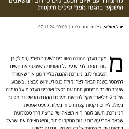
להתמודד עם איום הכטב"מים כי רוב המשאבים
הושקעו בהגנה מפני טילים ורקטות
יובל אזולאי
,
צילום: יונתן בלום
|
09:00, 07.11.24
נפתח בכרטיסייה חדשה
נפתח בכרטיסייה חדשה
נפתח בכרטיסייה חדשה
מ
פקד מערך ההגנה האווירית לשעבר תא"ל (במיל') רן 
כוכב מסרב לגלוש על גל האופוריה ששוטף את השיח 
הציבורי לגבי מערכת ההגנה בלייזר מגן אור שאמורה 
להימסר בשנה הבאה לצה"ל ולהיכנס לשימוש מבצעי. בשבוע 
שעבר משרד הביטחון חתם עם רפאל ואלביט מערכות על הזמנה 
של כ־2 מיליארד שקל לרכישת מערכת ההגנה הראשונה מסוגה 
בעולם ליירוט רקטות קצרות טווח בעלות כמעט אפסית. 
המערכת, חשוב לומר, היא תוצאה של פריצת דרך טכנולוגית 
שבאה אחרי עשרות שנות מחקר ופיתוח, והיא מציבה את ישראל 
במקום שבו מעצמות־על רק דשדשו, וגם זה בקושי.