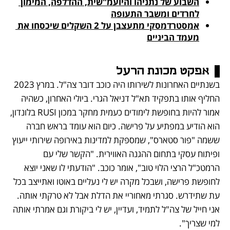
השבוע של נתניהו והיועמ"שית, ההדלפה, המימון 
לחרדים ומשבר התעופה

אמסטרדמסקי מתעצבן על 2 השקלים שיכסחו את 
מעמד הביניים

אפקט מכונת הרעל
בשנתיים האחרונות לשירותו היה כוכב דובר צה"ל. במרץ 2023 
החליף אותו בתפקיד תא"ל דניאל הגרי. ביולי האחרון, כשהיה 
אמור להיות בחופשת לימודים כעמית מחקר במכון RUSI בלונדון, 
הוא הודיע במפתיע על פרישה. כיום הוא עומד בראש חברה 
ששמה "פור סטארס", שמספקת למדינות באירופה שירותי ייעוץ 
ופיתוח עסקי בתחום ההגנה האווירית. "הקשר שלי עם 
הרמטכ"ל הרצי הלוי טוב", אומר כוכב. "הודעתי לו שאני יוצא 
לחופשת פרישה, ושבכל מקרה יש לי נעליים באוטו ואתייצב בכל 
עת שתידרש. סגרתי מאחוריי את הדלת אבל לא טרקתי אותה. 
אני חייל של צה"ל לתמיד, ועדיין, יש לי ביקורת וגם אמרתי אותה 
למי שצריך". 