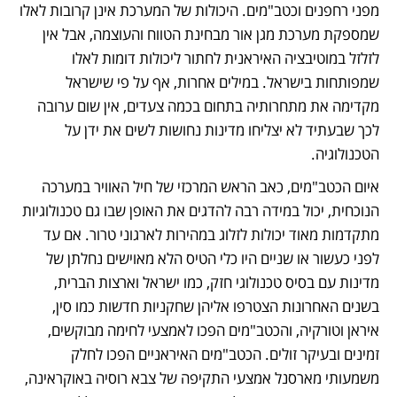
מפני רחפנים וכטב"מים. היכולות של המערכת אינן קרובות לאלו 
שמספקת מערכת מגן אור מבחינת הטווח והעוצמה, אבל אין 
לזלזל במוטיבציה האיראנית לחתור ליכולות דומות לאלו 
שמפותחות בישראל. במילים אחרות, אף על פי שישראל 
מקדימה את מתחרותיה בתחום בכמה צעדים, אין שום ערובה 
לכך שבעתיד לא יצליחו מדינות נחושות לשים את ידן על 
הטכנולוגיה. 
איום הכטב"מים, כאב הראש המרכזי של חיל האוויר במערכה 
הנוכחית, יכול במידה רבה להדגים את האופן שבו גם טכנולוגיות 
מתקדמות מאוד יכולות לזלוג במהירות לארגוני טרור. אם עד 
לפני כעשור או שניים היו כלי הטיס הלא מאוישים נחלתן של 
מדינות עם בסיס טכנולוגי חזק, כמו ישראל וארצות הברית, 
בשנים האחרונות הצטרפו אליהן שחקניות חדשות כמו סין, 
איראן וטורקיה, והכטב"מים הפכו לאמצעי לחימה מבוקשים, 
זמינים ובעיקר זולים. הכטב"מים האיראניים הפכו לחלק 
משמעותי מארסנל אמצעי התקיפה של צבא רוסיה באוקראינה, 