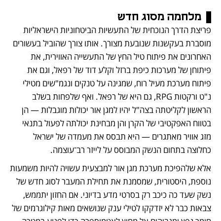
מלחמה מסוג חדש
פריצת הדרך הנוכחית של התעשיות הביטחוניות הישראליות 
מוסברת בעקשנות שנובעת מצורך. אותו צורך שהוביל בעשורים 
האחרונים את פיתוח טיל החץ של התעשייה האווירית, את 
פיתוחן של מערכות כיפת ברזל וקלע דוד של רפאל, וגם את 
פיתוח מערכת מעיל רוח, שמגינה על טנקים ונגמ"שים מטילי 
נ"ט ורקטות RPG, גם היא של רפאל. ואף שלפחות בשלב 
הראשון לקליטתה בצה"ל יהיו למגן אור יכולות מוגבלות — הן 
בטווח האפקטיבי של הקרן והן מבחינת יכולתה לפעול בתנאי 
מזג אוויר מאתגרים — היא תבסס את מעמדה של ישראל 
כחלוצה בתחום הנשק המבוסס על לייזר רב־עוצמה. 
אלא שלהפיכת מערכת מגן אור למבצעית עשויה להיות משמעות 
נוספת, היסטורית, שמסמנת את תחילת המעבר לסוג חדש של 
נשק שעד כה כיכב רק בסרטי מדע בדיוני. אם החזון יתממש, 
צבאות כבר לא יזדקקו לטילי ענק שנושאים מאות קילוגרמים של 