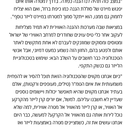
"במצב כזה תהיה לנו הגנה כפולה. בדרך למטרה אותו איום 
יפגוש מיירט של סוללת הגנה כמו כיפת ברזל, ואם הוא יצליח 
לחמוק גם ממנו, הוא ייתקל סמוך למטרתו במיירט לייזר נוסף".
במציאות שבה מערכות ההגנה האווירית לא תמיד מצליחות 
לעקוב אחר כלי טיס עוינים שחודרים למרחב האווירי של ישראל 
ומטוסים ומסוקים שמוזנקים לעברם לא אחת מתקשים לאתר 
אותם ולפגוע בהם, החזון הזה נשמע כמעט דמיוני, אבל אנשי 
הטכנולוגיה כבר חושבים על השלב הבא: שימוש בטכנולוגיית 
הלייזר גם כנשק התקפי. 
"כיום אנחנו מקווים שהטכנולוגיה הזאת תוכל להסיר או להפחית 
משמעותית את איום הטמ"ר (טילים, מעופפים ורקטות), אולם 
בעתיד אנחנו מקווים שהיא תאפשר יכולות ויישומים נוספים 
שעדיין לא חשבנו עליהם. למשל, אם יורים קרן לייזר מהקרקע 
אל האוויר, או קרן לייזר מהאוויר אל מטרה אווירית, למה שלא 
נוכל לירות אותה גם מהאוויר אל הקרקע? למעשה, כבר היום 
אנחנו עושים את זה, כשמציינים מטרה באמצעות לייזר ואז 