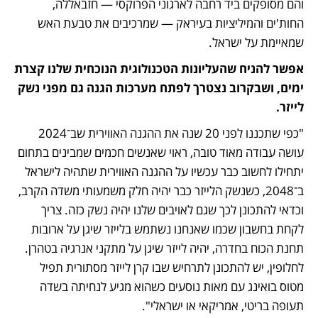
והם מסופקים ביד רחבה לארגוני הפרוקסי — חזבאללה, 
החות'ים והמיליציות בעיראק — שמרכיבים את טבעת האש 
שמאיימת על ישראל.
אפשר להניח שהעליונות הטכנולוגית הנוכחית שלנו קצרת 
ימים, ושבקרוב נצטרך לפתח מערכות הגנה גם מפני נשק 
לייזר.
"כפי שתכננו לפני 20 שנה את ההגנה האווירית שב־2024 
עושה עבודה מאוד טובה, ראוי שאנשים חכמים שמבינים בתחום 
יתחילו לחשוב כבר עכשיו על ההגנה האווירית שתהיה לישראל 
ב־2048, כשנשק הלייזר כבר יהיה חלק משמעותי משדה הקרב, 
וכדאי להתכונן לכך שגם לאויבים שלנו יהיה נשק כזה. צריך 
לקחת בחשבון שכמו שאנחנו נשתמש בלייזר שיגן על ארובות 
תחנת הכוח בחדרה, יהיה לייזר שיגן על מתקני אנרגיה בטהרן. 
לחלופין, יש להתכונן לתרחיש שבו קרן לייזר מסתורית תפיל 
מטוס בואינג עם מאות נוסעים כשהוא מגיע לנחיתה בשדה 
תעופה בריטי, אמריקאי או ישראלי".