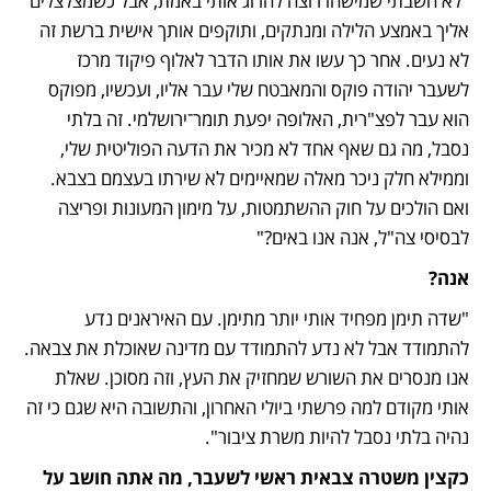
"לא חשבתי שמישהו רוצה להרוג אותי באמת, אבל כשמצלצלים 
אליך באמצע הלילה ומנתקים, ותוקפים אותך אישית ברשת זה 
לא נעים. אחר כך עשו את אותו הדבר לאלוף פיקוד מרכז 
לשעבר יהודה פוקס והמאבטח שלי עבר אליו, ועכשיו, מפוקס 
הוא עבר לפצ"רית, האלופה יפעת תומר־ירושלמי. זה בלתי 
נסבל, מה גם שאף אחד לא מכיר את הדעה הפוליטית שלי, 
וממילא חלק ניכר מאלה שמאיימים לא שירתו בעצמם בצבא. 
ואם הולכים על חוק ההשתמטות, על מימון המעונות ופריצה 
לבסיסי צה"ל, אנה אנו באים?"
אנה?
"שדה תימן מפחיד אותי יותר מתימן. עם האיראנים נדע 
להתמודד אבל לא נדע להתמודד עם מדינה שאוכלת את צבאה. 
אנו מנסרים את השורש שמחזיק את העץ, וזה מסוכן. שאלת 
אותי מקודם למה פרשתי ביולי האחרון, והתשובה היא שגם כי זה 
נהיה בלתי נסבל להיות משרת ציבור".
כקצין משטרה צבאית ראשי לשעבר, מה אתה חושב על 