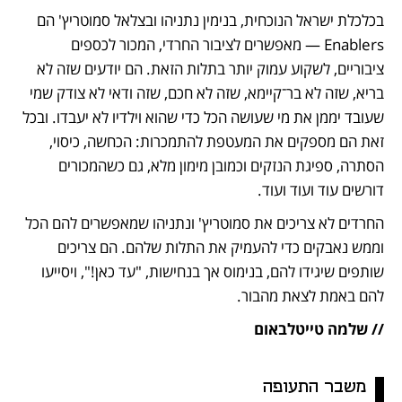
בכלכלת ישראל הנוכחית, בנימין נתניהו ובצלאל סמוטריץ' הם 
Enablers — מאפשרים לציבור החרדי, המכור לכספים 
ציבוריים, לשקוע עמוק יותר בתלות הזאת. הם יודעים שזה לא 
בריא, שזה לא בר־קיימא, שזה לא חכם, שזה ודאי לא צודק שמי 
שעובד יממן את מי שעושה הכל כדי שהוא וילדיו לא יעבדו. ובכל 
זאת הם מספקים את המעטפת להתמכרות: הכחשה, כיסוי, 
הסתרה, ספיגת הנזקים וכמובן מימון מלא, גם כשהמכורים 
דורשים עוד ועוד ועוד.
החרדים לא צריכים את סמוטריץ' ונתניהו שמאפשרים להם הכל 
וממש נאבקים כדי להעמיק את התלות שלהם. הם צריכים 
שותפים שיגידו להם, בנימוס אך בנחישות, "עד כאן!", ויסייעו 
להם באמת לצאת מהבור.
// שלמה טייטלבאום
משבר התעופה 