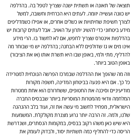
תוצאה של תאונה או תשתית ישנה שצריך לטפל בה. בהדלפה 
יש כוונה ועשייה יזומה. לעתים היא הכרחית וחשובה, למשל 
לצורך חשיפת שחיתויות או כשלים אחרים, או אפילו כשמדליפים 
מידע ביטחוני כדי להשיג יתרון על האויב. אבל לעתים קרובות יש 
בהדלפות אינטרס שצריך לחפש, אם לא לחשוד בו. הרי מידע 
אינו מים או גז שדולפים ללא הבחנה; בהדלפה יש מי שבוחר מה 
להדליף, מתי ולמי, באופן שבו היא תשרת אותו (או את הציבור) 
באופן הטוב ביותר. 
וזה מה שהופך את ההדלפה שבמרכז הפרשה הנוכחית למטרידה 
כל כך. אם היא פגעה בביטחון המדינה, חשפה מקורות 
מודיעיניים וסיכנה את החטופים, ששחרורם הוא אחת ממטרות 
המלחמה וודאי מהמטרות המוסריות ביותר שבבסיס החברה 
הישראלית, מפחיד לחשוב מי עשה את זה, ועוד בלב ההנהגה 
שלנו, ולמה. זה הרבה יותר גרוע מצנרת מקולקלת. המשמעות 
היא שיש כאן משהו רקוב בבסיס, במקומות הנסתרים, ושנדרשת 
הריסה כדי להחליף כמה תשתיות יסוד, ולבדוק לעומק את 