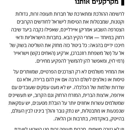
מקרקעים אותנו 
לרשימה ההולכת ומתארכת של חברות תעופה זרות, גדולות 
וקטנות, שמבטלות את הטיסות לישראל לחודשים הקרובים 
הצטרפה השבוע אמריקן איירליינס, שאפילו נקבה ביעד שיבה 
רחוק במיוחד — אחרי הקיץ הבא. בחברות הישראליות ודאי 
חיככו ידיים בהנאה: כל ביטול כזה מחזק את השליטה בשוק של 
אל על (של משפחת רוזנברג), ארקיע (האחים נקש) וישראייר 
(רמי לוי), ומאפשר להן להמשיך להפקיע מחירים.
את המחיר משלמים לא רק הצרכנים הפרטיים, שמוותרים על 
טיסות או נאלצים לשלם הרבה אם אין להם ברירה, אלא גם 
שדרות שלמות של הכלכלה. יש לא מעט עסקים שעובדים עם 
אירופה, ארצות הברית, המזרח הרחוק וגם הקרוב, יש תעשיינים 
שמשלמים עשרות אחוזים יותר על הובלת מטענים, יש עסקאות 
שנפגעות או מתבטלות, יש נתק גובר והולך בינינו לבין העולם, 
בהייטק, באקדמיה, בתרבות וכן הלאה.
וזו לא גזירה משמים. חברות תעופה זרות פנו השבוע לוועדת 