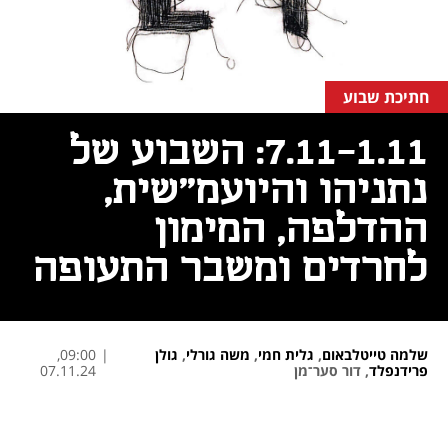
חתיכת שבוע
7.11-1.11: השבוע של
נתניהו והיועמ"שית,
ההדלפה, המימון
לחרדים ומשבר התעופה
שלמה טייטלבאום
,
גלית חמי
,
משה גורלי
,
גולן
|
09:00,
פרידנפלד
,
דור סער־מן
07.11.24
נפתח בכרטיסייה חדשה