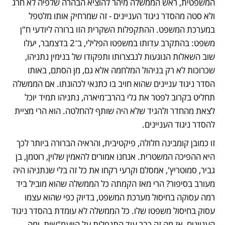
המשפטית, ראש הממשלה מיהר להוציא הבהרה שלפיה לא חרג 
ולא סטה מהסדר ניגוד העניינים - זה שמרחיק אותו מלטפל 
במערכת המשפט. ההתקפלות השקרית הזו ברורה ליודעי ח"ן 
משפט: בהתקרב עדותו במשפטו הפלילי, ב־2 בדצמבר, יעלו 
שוב השאלות הנוגעות לנבצרותו ותפקודו של בנימין נתניהו, 
שכרוכות לא רק בניהול המלחמה אלא גם, מן הסתם, באותו 
הסדר ניגוד עניינים שהוא חויב בו כתנאי לכהונתו. אם הממשלה 
תחליט בקרוב לפטר את גלי בהרב־מיארה, נתניהו תמיד יוכל 
לצאת מהחדר ולהגיד שלא היה שותף להחלטה. הוא הרי מציית 
להסדר ניגוד העניינים.
זו כמובן קומבינה חלולה, פיקטיבית, והראיה הברורה ביותר לכך 
היא ההפיכה המשטרית. אנחנו אמורים להאמין שלוין, רוטמן, בן 
גביר, סמוטריץ', אמסלם וקרעי רקחו את כל זה בלי שנתניהו היה 
מעורב בסיפור? הרי מאז הקמתה כל הממשלה שהוא מוביל ביד 
רמה עסוקה בחיסול מערכת המשפט, בדיוק כפי שהוא עצמו 
עסוק בחיסול משפטו שלו. כל הממשלה לא עומדת בהסדר ניגוד 
העניינים, אז מה זה כבר עוד התנפלות על היועמ"שית, ומה 