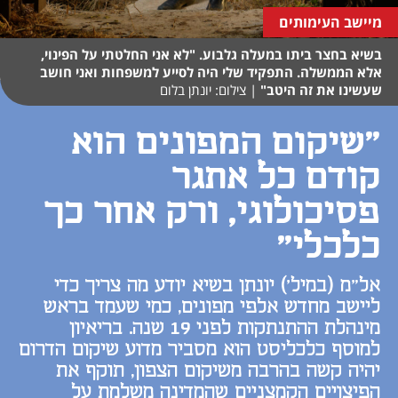
מיישב העימותים
בשיא בחצר ביתו במעלה גלבוע. "לא אני החלטתי על הפינוי,
אלא הממשלה. התפקיד שלי היה לסייע למשפחות ואני חושב
שעשינו את זה היטב"
|
צילום: יונתן בלום
"שיקום המפונים הוא
קודם כל אתגר
פסיכולוגי, ורק אחר כך
כלכלי"
אל"מ (במיל') יונתן בשיא יודע מה צריך כדי
ליישב מחדש אלפי מפונים, כמי שעמד בראש
מינהלת ההתנתקות לפני 19 שנה. בריאיון
למוסף כלכליסט הוא מסביר מדוע שיקום הדרום
יהיה קשה בהרבה משיקום הצפון, תוקף את
הפיצויים הקמצניים שהמדינה משלמת על