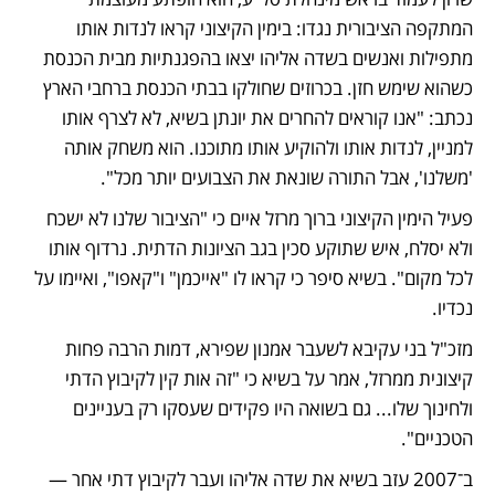
המתקפה הציבורית נגדו: בימין הקיצוני קראו לנדות אותו 
מתפילות ואנשים בשדה אליהו יצאו בהפגנתיות מבית הכנסת 
כשהוא שימש חזן. בכרוזים שחולקו בבתי הכנסת ברחבי הארץ 
נכתב: "אנו קוראים להחרים את יונתן בשיא, לא לצרף אותו 
למניין, לנדות אותו ולהוקיע אותו מתוכנו. הוא משחק אותה 
'משלנו', אבל התורה שונאת את הצבועים יותר מכל".
פעיל הימין הקיצוני ברוך מרזל איים כי "הציבור שלנו לא ישכח 
ולא יסלח, איש שתוקע סכין בגב הציונות הדתית. נרדוף אותו 
לכל מקום". בשיא סיפר כי קראו לו "אייכמן" ו"קאפו", ואיימו על 
נכדיו. 
מזכ"ל בני עקיבא לשעבר אמנון שפירא, דמות הרבה פחות 
קיצונית ממרזל, אמר על בשיא כי "זה אות קין לקיבוץ הדתי 
ולחינוך שלו... גם בשואה היו פקידים שעסקו רק בעניינים 
הטכניים". 
ב־2007 עזב בשיא את שדה אליהו ועבר לקיבוץ דתי אחר — 