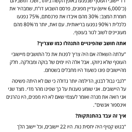
11 יישובי העוטף שנפגעו באופן הקשה ביותר, ושכל תושביהם 
(כ־6,000 איש) עדיין מפונים, פרסם השבוע דו"ח, שמבהיר את 
חומרת המצב: 30% מהם איבדו את פרנסתם, 75% נפגעו 
כלכלית ו־90% נפגעו בריאותית. עם זאת, יותר מ־80% מהם 
מעוניינים לשוב לגור בעוטף.
אתה חושב שהפינויים התנהלו כמו שצריך?
"עלתה השאלה אם היה צריך לפנות את כל התושבים מיישובי 
העוטף שלא ניזוקו. אבל אלה היו ימים של בוקה ומבולקה. חלק 
מהיישובים פונו כשעוד היו מחבלים בשטחם. 
"לגבי גבול לבנון, הדילמה יותר גדולה כי שם לא היתה פשיטה 
על היישובים. אני שומע טענות על כך שפינו מהר מדי. מצד שני 
אני רואה את מנרה ואומר לעצמי שאם לא היו מפנים, היו נהרגים 
אינספור אנשים".
איך זה עבד בהתנתקות? 
"בגוש קטיף היה יחסית נוח. היו 22 יישובים, וכל יישוב הלך 