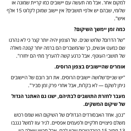
למקום אחר. אבל מה תעשה עם יישובים כמו קריית שמונה או 
שלומי, שבהם יש אלפי תושבים? אין יישוב שמוכן לקלוט 15 אלף 
איש". 
כמה זמן יימשך השיקום?
"של הדרום? שלוש שנים. של הצפון יהיה יותר קצר כי לא נהרגו 
שם כמעט אנשים, כך שהמשברים הם ברמה יותר קטנה מאלה 
של תושבי העוטף. אבל כרגע קשה להעריך מתי הם יחזרו".
אומרים שהיישובים בצפון הרוסים.
"יש שניים־שלושה יישובים הרוסים. את רוב רובם של היישובים 
ניתן לשקם — לא בקלות, אבל אחרי פרק זמן סביר".
מעבר לחזרת התושבים לבתיהם, ישנו גם האתגר הגדול 
של שיקום המשקים.
"נכון. אחד האבסורדים הגדולים של השיקום הוא שמס רכוש 
משלם פיצויים חלקיים ולפעמים אפסיים. לניר עוז למשל נגנבו 
13 מתוך 15 הטרקטורים שהיו להם. אבל מכיוון שאלה היו 