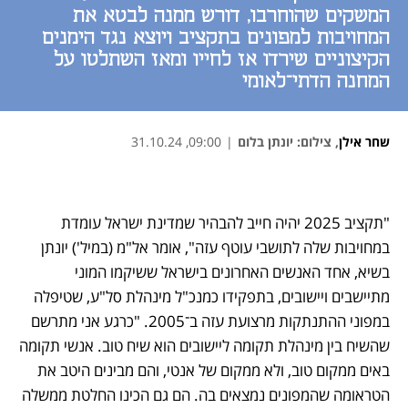
המשקים שהוחרבו, דורש ממנה לבטא את
המחויבות למפונים בתקציב ויוצא נגד הימנים
הקיצוניים שירדו אז לחייו ומאז השתלטו על
המחנה הדתי־לאומי
שחר אילן
,
צילום: יונתן בלום
|
09:00, 31.10.24
"תקציב 2025 יהיה חייב להבהיר שמדינת ישראל עומדת 
במחויבות שלה לתושבי עוטף עזה", אומר אל"מ (במיל') יונתן 
בשיא, אחד האנשים האחרונים בישראל ששיקמו המוני 
מתיישבים ויישובים, בתפקידו כמנכ"ל מינהלת סל"ע, שטיפלה 
במפוני ההתנתקות מרצועת עזה ב־2005. "כרגע אני מתרשם 
שהשיח בין מינהלת תקומה ליישובים הוא שיח טוב. אנשי תקומה 
באים ממקום טוב, ולא ממקום של אנטי, והם מבינים היטב את 
הטראומה שהמפונים נמצאים בה. הם גם הכינו החלטת ממשלה 