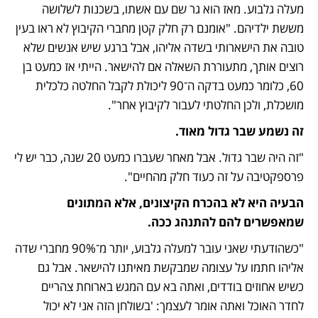
מעלה גלבוע. מאז הוא גר שם עם אשתו, בשכנות לשלושה 
מששת ילדיהם. "אומנם רק חלק קטן מחברי הקיבוץ לא ראו בעין 
טובה את הישארותי בשדה אליהו, אבל ברגע שיש אנשים שלא 
רוצים אותך, מתעוררת השאלה אם להישאר. הייתי אז כמעט בן 
60, כלומר כמעט בדקה ה־90 ליכולת לקבל החלטה כלכלית 
מושכלת, ולכן החלטתי לעבור לקיבוץ אחר".
זה נשמע שבר גדול מאוד.
"זה היה שבר גדול. אבל מאחר שעברו כמעט 20 שנה, כבר יש לי 
פרספקטיבה על זה כעוד חלק מהחיים".
הבעיה היא לא בהכרח הקיצונים, אלא המתונים 
שמאפשרים להם להתנהג ככה.
"כשהודעתי שאני עובר למעלה גלבוע, יותר מ־90% מחברי שדה 
אליהו חתמו על עצומה שמבקשת מאיתנו להישאר. אבל גם 
כשיש אחוזים בודדים, ואתה בא עם המגש בארוחת צהריים 
לחדר האוכל ואתה אומר לעצמך: 'בשולחן הזה אני לא יכול 