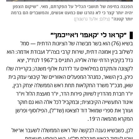
הפגנה בחיפה של תושבי הגליל על הפקרתם, מאי. "שיקום הצפון 
יהיה יותר קצר כי לא נהרגו שם כמעט אנשים, והמשברים הם ברמה 
יותר קטנה"
(
צילום: אלעד גרשגורן
)
"קראו לי 'קאפו' ו'אייכמן'"
בשיא (76) הוא בשר מבשרה של הציונות הדתית — סמל 
לשילוב בין אמונה דתית, שירות קרבי בצה"ל ועבודת אדמה: הוא 
גדל בקיבוץ הדתי שדה אליהו, התגייס ב־1967 לנח"ל, יצא 
לקצונה והתקדם במילואים עד לדרגת אלוף משנה; בקריירה שלו 
כיהן, בין השאר, כמנהל המפעלים האזוריים של קיבוצי עמק בית 
שאן, מנכ"ל משרד החקלאות תחת ראש הממשלה יצחק רבין, 
יו"ר חברת מהדרין לשיווק פירות הדר, יו"ר מועצת הלול ויו"ר 
איגוד התעשייה הקיבוצית; ובמקביל לכל אלה הוא גם חוקר 
ועורך את ספרי שמואל דוד לוצאטו (שד"ל), הפילוסוף ופרשן 
המקרא מהמאה ה־19.
לכן, כשבשיא נענה לבקשה של ראש הממשלה לשעבר אריאל 
שרון לעמוד בראש מינהלת סל"ע, הוא הופתע מעוצמת 