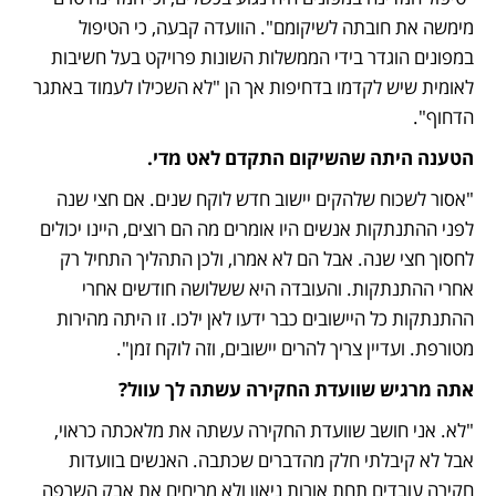
מימשה את חובתה לשיקומם". הוועדה קבעה, כי הטיפול 
במפונים הוגדר בידי הממשלות השונות פרויקט בעל חשיבות 
לאומית שיש לקדמו בדחיפות אך הן "לא השכילו לעמוד באתגר 
הדחוף".
הטענה היתה שהשיקום התקדם לאט מדי.
"אסור לשכוח שלהקים יישוב חדש לוקח שנים. אם חצי שנה 
לפני ההתנתקות אנשים היו אומרים מה הם רוצים, היינו יכולים 
לחסוך חצי שנה. אבל הם לא אמרו, ולכן התהליך התחיל רק 
אחרי ההתנתקות. והעובדה היא ששלושה חודשים אחרי 
ההתנתקות כל היישובים כבר ידעו לאן ילכו. זו היתה מהירות 
מטורפת. ועדיין צריך להרים יישובים, וזה לוקח זמן".
אתה מרגיש שוועדת החקירה עשתה לך עוול?
"לא. אני חושב שוועדת החקירה עשתה את מלאכתה כראוי, 
אבל לא קיבלתי חלק מהדברים שכתבה. האנשים בוועדות 
חקירה עובדים תחת אורות ניאון ולא מריחים את אבק השרפה 