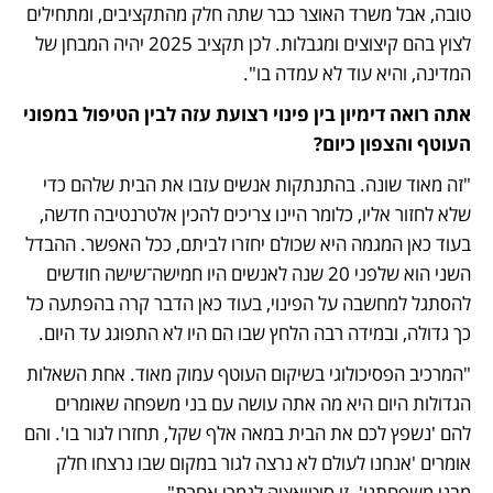
טובה, אבל משרד האוצר כבר שתה חלק מהתקציבים, ומתחילים 
לצוץ בהם קיצוצים ומגבלות. לכן תקציב 2025 יהיה המבחן של 
המדינה, והיא עוד לא עמדה בו".
אתה רואה דימיון בין פינוי רצועת עזה לבין הטיפול במפוני 
העוטף והצפון כיום? 
"זה מאוד שונה. בהתנתקות אנשים עזבו את הבית שלהם כדי 
שלא לחזור אליו, כלומר היינו צריכים להכין אלטרנטיבה חדשה, 
בעוד כאן המגמה היא שכולם יחזרו לביתם, ככל האפשר. ההבדל 
השני הוא שלפני 20 שנה לאנשים היו חמישה־שישה חודשים 
להסתגל למחשבה על הפינוי, בעוד כאן הדבר קרה בהפתעה כל 
כך גדולה, ובמידה רבה הלחץ שבו הם היו לא התפוגג עד היום.
"המרכיב הפסיכולוגי בשיקום העוטף עמוק מאוד. אחת השאלות 
הגדולות היום היא מה אתה עושה עם בני משפחה שאומרים 
להם 'נשפץ לכם את הבית במאה אלף שקל, תחזרו לגור בו'. והם 
אומרים 'אנחנו לעולם לא נרצה לגור במקום שבו נרצחו חלק 
מבני משפחתנו'. זו סיטואציה לגמרי אחרת". 