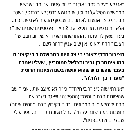
"אני לא מצליח להבין את זה בשום פנים. אני מבין שראש 
הממשלה הטיל על זה וטו, אז הנושא כרגע לא רלבנטי. נשגב 
מבינתי כיצד אנשים לא מבינים שבסוף הבעיה לא גיאוגרפית, 
אלא דמוגרפית. מה תעשו עם 2 מיליון פלסטינים שגרים שם? זו 
בעיה שאין לה פתרון. ההתרשמות שלי היא שלרוב רובם של 
הציבור הדתי־לאומי אין שום עניין לחזור לשם".
הציבור הדתי־לאומי מיוצג היום בממשלה בידי קיצונים 
כמו איתמר בן גביר ובצלאל סמוטריץ', שעליו אמרת 
בעבר שהשימוש שהוא עושה בשם הציונות הדתית 
"מעורר בך חלחלה". 
"אמרתי שזה מעורר בי חלחלה כי זה לא מייצג אותי. אני חושב 
שהציונות הדתית ומימד (המפלגה שייצגה בעבר את 
הדתיים־הלאומיים המתונים, ורבים בקיבוץ הדתי מזוהים איתה) 
חושבות מאוד שונה על חלק גדול מעובדות החיים. מפריע לי 
שכוללים אותי בפנים".