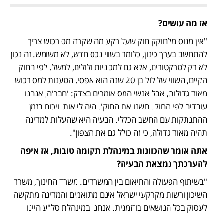
אז מה עושים?
"אין מנוס מלחוקק חוק שעל רקע מה שקרה מס רכוש צריך 
להתחשב בערך כינון, כלומר בשווי נכס חדש, לא משומש. זה נכון 
לא רק לטרקטורים, אלא גם למכוניות ולולים, למשל. לפי החוק 
הקיים, השווי של לול בן 20 שנה הוא אפסי. הטענות למס רכוש 
מאוד גדולות, אבל אנשי המס אומרים בצדק: 'חבר'ה, אנחנו 
עובדים לפי החוק. תשנו את החוק'. היה לי אותו ויכוח בזמן 
ההתנתקות עם החשב הכללי. הבעיה היא שהעלות למדינה 
תהיה מאוד גדולה, כי זה כולל גם את הצפון".
אתה אומר שהכוונות במינהלת תקומה טובות, אז איפה 
להערכתך נמצאת הבעיה?
"בשיתוף הפעולה והתיאום בין המשרדים. משרד החינוך, משרד 
השיכון ורשות מקרקעי ישראל אינם מתואמים והמדינה מתקשה 
לעסוק בכל הנושאים בו־זמנית. אנחנו במינהלת סל"ע היינו 