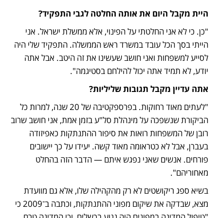
היית מקבל היום את אותה החלטה לגבי התפקיד?
"כן. כי לא אני החלטתי על הפינוי, אלא ממשלת ישראל. אני 
הייתי בסך הכל עובד במשרד ראש הממשלה. התפקיד שלי היה 
לסייע למשפחות ואני חושב שעשינו את זה היטב. אבל אתה 
יודע, לא תמיד אתה יכול להילחם בסטיגמה".
אתה עדיין מקבל תגובות שליליות?
"לעתים מאוד רחוקות. בפרספקטיבה של 20 שנה, למרות כל 
הביקורת שנשפכה על מינהלת סל"ע בזמן אמת, אני חושב שרוב 
רובן של המשפחות רואות את סיפור ההתנתקות כאפיזודה 
בעברן, אבל לא כטראומה מאוד קשה. יעידו על כך יישובים 
פורחים. אנשים שאני נפגש איתם — הדבר הזה בהחלט 
מאחוריהם". 
בשיא ספג ריקושטים לא רק מהקהילה שלו, אלא גם מוועדת 
מצא, שבדקה את שיקום מפוני ההתנתקות, וכתבה ב־2009 כי 
"טיפול המדינה במפונים היה נגוע בכשלים, וכי המדינה טרם 