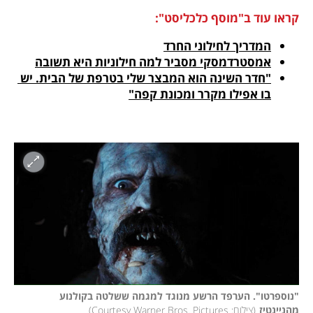
קראו עוד ב"מוסף כלכליסט":
המדריך לחילוני החרד

אמסטרדמסקי מסביר למה חילוניות היא תשובה

"חדר השינה הוא המבצר שלי בטרפת של הבית. יש 
בו אפילו מקרר ומכונת קפה"
"נוספרטו". הערפד הרשע מנוגד למגמה ששלטה בקולנוע 
מהניינטיז
(
צילום: Courtesy Warner Bros. Pictures
)