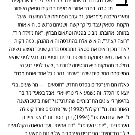
שעברה, חבורת שחורים רוקדת לצלילי בלוז שבוקעים 
מגיטרה. בחדר אחורי שרועים חבוקים סטאק השחור 
ומארי הלבנה (למראה). זה ערב הפתיחה של המועדון שעל 
הקמתו סטאק עבד כל כך קשה, ושניהם נרגשים. הוא אוחז 
במותני אהובתו, מביט בפניה ופתאום מבחין: "את מזילה ריר". 
"רוצה קצת?", היא שואלת בהתרסה והוא מהנהן. כמה דקות 
לאחר מכן רואים את סטאק מתבוסס בדמו, שניגר מפצע נשיכה 
בצווארו. מארי צוחקת וחושפת ניבים נוטפי דם. רגע לפני שהיא 
נמלטת מהמקום היא מבטיחה לנוכחים, שעד לפני רגע היו 
המשפחה החלופית שלה: "אנחנו נהרוג כל אחד ואחת מכם".
כאלה הם הערפדים בסרט החדש "חוטאים" — מרושעים, בלי 
יוצא מן הכלל. זה נשמע אולי טריוויאלי, אבל בפועל מדובר 
בהיפוך לייצוגים התרבותיים שהתרגלנו לראות ב־30 השנה 
האחרונות. מ"דרקולה" (1992) של פרנסיס פורד קופולה 
ו"ריאיון עם הערפד" (1994), דרך הסדרות "באפי ציידת 
הערפדים", "יומני הערפד" ו"דם אמיתי" ועד הסאגה הקולנועית 
של "דמדומים": הגיבורים הערפדים של שנות התשעים 