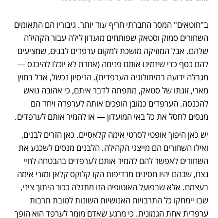
ב"חוטאים" המסר החברתי חריף עוד יותר. גיבוריו הם התאומים 
השחורים סמוק וסטאק שפותחים מועדון לילה עבור הקהילה 
שלהם. אבל המוזיקה מושכת למקום ערפדים לבנים, שמציעים 
להם כסף כדי שיזמינו אותם פנימה (אחרת לא יוכלו להיכנס — 
מגבלה ידועה במיתולוגיה הערפדית). הניסיון נכשל, אבל בחוץ 
מארי, זוגתו של סטאק, מתפתה לדבר איתם, כי אהובה נואש 
להכנסה. הערפדים כמובן הופכים אותה לערפדה ויחד הם 
מנסים לחסל את כל באי המועדון — או להמיר אותם לערפדים. 
יש כאן היפוך אופטי לסרטי אימה קלאסיים. כאן הזרים לבנים, 
ואילו השחורים הם מייצגי הקהילה. הלבנים מנסים לשכנע את 
השחורים לאפשר להם להמיר אותם לערפדים בהבטחה לחיי 
נצח, שבהם יהיו חסינים מרדיפות הקו קלוקס קלאן ומזרי אימה 
בעצמם. אלא שבפועל האוטופיה הזו מתגלה ככור היתוך ציני, 
שבו יימחקו כל התרבויות האנושיות השונות לטובת תרבות 
ערפדית אחת הגמונית. כי מרגע שאדם מומר לערפד הוא הופך 