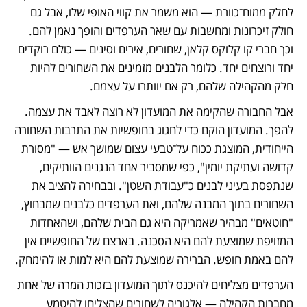
לחלק ממוח־כוורת — הוא משמר את קווי האופי שלו, אבל גם 
חולק זיכרונות ומחשבות עם שאר הערפדים והופך נאמן להם. 
וכך חברי קו קלוקס קלאן, שחורים, אירים וסינים — כולם רוקדים 
יחד ורוצחים יחד. כלומר הלבנים מזמינים את השחורים להיות 
חלק מהקהילה שלהם, רק אם יוותרו על עצמם. 
אבל החבורה שהקימה את המועדון לא רוצה לאבד את עצמה. 
להפך. המועדון הוקם כדי לחגוג בחופשיות את התרבות השחורה 
הייחודית, המוצגת ככוח על־טבעי עצום שמושך אש — "מסורת 
קדושה ועתיקת יומין", כפי שמסביר אחד הנגנים הוותיקים, 
שנתפסת בעיני לבנים כ"עבודת השטן". ובבחירה להציב את 
השחורים בתוך המבנה שלהם, ואת הערפדים כלבנים שמבחוץ, 
"חוטאים" מבהיר שאמריקה היא גם הבית שלהם, ושהאחדות 
המזויפת שמוצעת להם היא הסכנה. בארצם של החופשיים אין 
להם באמת חופש. הברירה שמוצעת להם היא למות או להימחק.
הערפדים מצליחים להיכנס לתוך המועדון בזכות המרה של אחת 
מחברות הקהילה — אלגוריה לשחורים שהצליחו להיטמע 