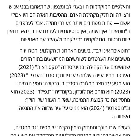
והאלפיים המוקדמות היו בעלי לב ומצפון, שהתאהבו בבני אנוש 
ורצו להיות חלק מקהילת האדם. מהסיבות האלה הם היו אכולי 
אשם — פחות מפחידים ויותר מעוררי חמלה. אבל לערפדים 
ב"חוטאים" אין נשמה, אין סנטימנטים לעברם עם בני האדם ואין 
שום חרטות. הם לוקחים כדי לקחת ולעזאזל עם האנושות. 
"חוטאים" אינו לבד. בשנים האחרונות הקולנוע והטלוויזיה 
משיבים את הערפדים לשורשיהם המרושעים בתור הזרים 
שמאיימים על הקהילה: במיני־סדרה "טקס חצות" (2021) 
הערפד ממיר עיירה שלמה לערפדות; בסרט "הערפד" (2023) 
הוא מגיע עד חצר המלוכה בפריז; ב"דרקולה: מסע הדמים" 
(2023) הוא מזהם את לונדון; בקומדיה "רנפילד" (2023) הוא 
מחסל את כל קבוצת התמיכה, שאליה העוזר שלו הולך; 
וב"נוספרטו" (2024) הוא ממיט על עיר שלווה את המגפה 
השחורה.
בעולם שבו הולך ומתחזק הימין הקיצוני שמסית נגד מהגרים, 
היה אפשר להניח שהמגמה הקולנועית מהדהדת את השאיפה 