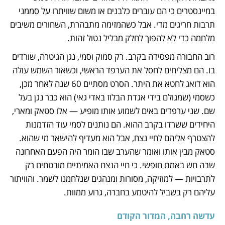
במיינסטרים כי הם עוברים כלבנים או משום שוויתרו על סממני 
תרבות חריגים מדי. אבל כשהמזימה מתבהרת, השחורים משיבים 
מלחמה כדי לא להפוך לחלק מבליל נטול זהות.
רוב החבורה מפסידה בקרב. רק סמוק וסמי, נגן הגיטרה, שורדים 
בו. הם מצליחים לחסל את הערפד הראשי, וכשאור השמש עולה 
הוא דואג לחטא את היתר. הסרט מסתיים 60 שנה לאחר מכן, 
כשסמי (שמגולם בידי אגדת הבלוז באדי גאי) הוא כבר נגן בעל 
שם. שני ערפדים באים לשמוע אותו מופיע — אלו סטאק ומארי, 
היחידים ששרדו בקרב ההוא. הם נותנים לסמי עוד הזדמנות 
להצטרף אליהם לחיי נצח, אבל הוא מעדיף להישאר מי שהוא. 
סטאק מבין אותו ואומר שהערב שבו הומר היה הפעם האחרונה 
שבה חש באמת חופשי. כי חיי הנצח האמיתיים מובטחים רק 
לתרבויות — למוזיקה, מסורות ומנהגים שנלחמנו לשמר. והוויתור 
עליהם רק בשביל להיטמע בחברה, גרוע ממוות.
עדשה רחבה, המדור הקודם