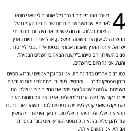
4
 בשלב הזה בשיחה בדרך כלל אומרים לי שאני חוטא 
לאבותיי. שבמשך שנים דורות של יהודים הקפידו על 
המצוות בגלות, וזה מה ששימר את היהדות. מבחינתי 
התשובה לטיעון הזה פשוטה ממש: כן, אבל אני חי היום בארץ 
ישראל, אותה הארץ שאבות אבותיי נכספו אליה. בכל ליל סדר, 
סביב השולחן, הם סיימו ב"לשנה הבאה בירושלים הבנויה". 
והנה, אני גר היום בירושלים. 
כמו רבים אחרים במדינה הזו, אני נכד ובן לאנשים שברגע מסוים 
בזמן הפסיקו לדבר — והתחילו לעשות. בתחילת שנות השבעים 
משפחתי עלתה לישראל והגשימה את החלום הציוני שלה. הם 
ישבו בקור של ריגה וערגו לירושלים; אני רואה את חומות העיר 
העתיקה כשאני קופץ לעירייה בכפכפים לסדר משהו בארנונה. זו 
המציאות שלי. ולכן היהדות שלי מוגנת כאן. איני צריך להמשיך 
עוד להגן עליה בקנאות כזו מפני הפריץ. איני בוגד במסורת 
אבותיי, אני מגשים אותה.