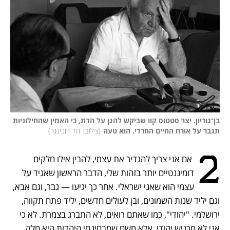
בן־גוריון. יצר סטטוס קוו שביקש להגן על הדת, כי האמין שהחילוניות 
תגבר על אורח החיים החרדי. הוא טעה
(
צילום: דוד רובינגר
)
2
 אם אני צריך להגדיר את עצמי, להבין אילו חלקים 
דומיננטיים יותר בזהות שלי, הדבר הראשון שאגיד על 
עצמי הוא שאני ישראלי. אחר כך יגיעו — גבר, וגם אבא, 
וגם יליד שנות השמונים, ובן לעולים חדשים, יליד פתח תקווה, 
ירושלמי. "יהודי", כמו שאתם רואים, לא התברג בצמרת. לא כי 
אני לא מרגיש יהודי, אלא משם שמבחינתי היהדות היא חלק 