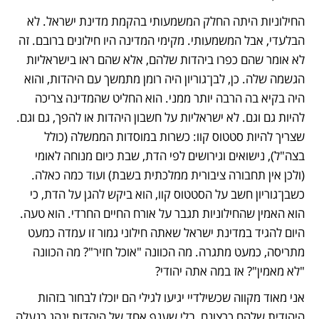
החילוניות היתה החלק המשמעותי בהקמת מדינת ישראל. לא 
הבלעדי, אבל המשמעותי. מקימי המדינה היו חילונים ברובם. זה 
לא אומר שהם כפרו ביהדות שלהם, אלא שהם ראו בישראליות 
הגשמה שלה. כן, לבן־גוריון היה רומן מתמשך עם היהדות, והוא 
היה בקיא בה הרבה יותר ממני. הוא החליט שהמדינה צריכה 
להיות גם וגם. לא ישראליות על חשבון היהדות או להפך, גם וגם. 
שצריך להיות סטטוס קוו: כשרות במוסדות הממשלה (כולל 
בצה"ל), נישואים וגירושים לפי הדת, שבת כיום מנוחה לאומי 
(ולכן אין תחבורה ציבורית ממלכתית בשבת) ועוד כמה כאלה. 
כשבן־גוריון חשב על הסטטוס קוו, הוא ביקש להגן על הדת, כי 
הוא האמין שהחילוניות תגבר על אורח החיים החרדי. הוא טעה. 
היום להגיד במדינת ישראל שאתה חילוני גמור זו עמדה כמעט 
מתריסה, כמעט מתגרה. מה הכוונה "אוכל חזיר"? מה הכוונה 
"לא מאמין"? אז במה אתה יהודי? 
אני מאוד מקווה שכשילדיי יגיעו לגילי הם יוכלו לבחור בזהות 
היהודית שלהם כרצונם, בלי שענף אחד של היהדות ינהג כנעלה 