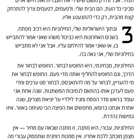
תמיד. אבל זה רק משום שיש לי את העברית ואת הישראלים 
סביבי כל העת. הם הבית שלי. ולפעמים, לפעמים צריך להתרחק 
קצת מהבית, רק כדי להתגעגע אליו. 
3
 ובתוך הישראליות שלי, החילוניות היא רכיב מפתח. 
בשנים האחרונות היא כביכול משהו שאני אמור להתבייש 
בו, או שאני אמור להילחם עליו. אבל אני לא מתבייש 
בחילוניות שלי, אני גאה בה.
החילוניות, מבחינתי, היא החופש לבחור. החופש לבחור את 
הדרך, וגם החופש להחליף אותה מדי פעם. החופש לבחור את 
מי להעריץ, לבחור על מה להתאבסס, לבחור סט ערכים ומדי 
פעם לעדכן אותו בהתאם לנסיבות המשתנות. שנה אחת אני 
עומד בראש סדר הפסח ומגיד לילדיי על יציאת מצרים, שנה 
אחרת אנחנו ברומא, מחפשים את הפיצה הכי טעימה באזור. איזו 
גמישות נהדרת. 
החילוניות, עבורי, היא מתנה. זו מתנה שבאה עם מחיר — אין 
מצפן מוכתב ללכת אחריו. אין סמכות רוחנית שתפסוק עבורי מה 