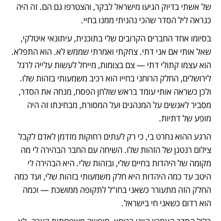
של אשתי בדיוק הגיעו מישראל לבקר, והצטרפו גם הם. זה היה 
כנראה ליל הסדר שהכי נהניתי ממנו בחיי.
בסיומו אחד החברים הקרובים שלי בתוכנית, עיתונאי איטלקי, 
שאל אותי אם אני דתי. צחקתי ואמרתי שממש לא. הוא התפלא. 
הוא עצמו קתולי דתי — צם בצומות, מייחל לעשות עלייה לרגל 
לירושלים, החלק הרוחני בחייו הוא רכיב משמעותי בזהות שלו. 
ולכן כשראה אותי עומד בראש שולחן הפסח, מנחה את הסדר, 
מסביר לאנשים על המנהגים ועל המסורת, מבחינתו זה היה 
מופע של דתיות.
הרגע ההוא נחרט בי, כי רק לעתים רחוקות מזדמן לאדם לקבל 
צילום רנטגן של הזהות שלו. השיחה עם החבר הבהירה לי מה 
מקומה של היהדות בחיים שלי, ובזהות שלי. היא הבהירה לי 
היטב עד כמה היהדות היא חלק משמעותי בזהות שלי, ועד כמה 
החלק הזה מתעורר כשאני בחו"ל לתקופה ממושכת — וכמה 
הוא רדום כשאני חי בישראל.