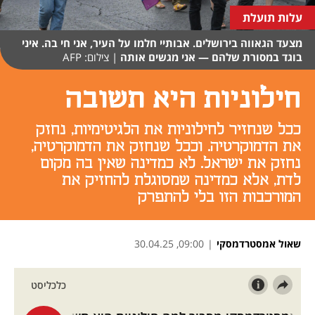
עלות תועלת
מצעד הגאווה בירושלים. אבותיי חלמו על העיר, אני חי בה. איני
בוגד במסורת שלהם — אני מגשים אותה
|
צילום: AFP
חילוניות היא תשובה
ככל שנחזיר לחילוניות את הלגיטימיות, נחזק
את הדמוקרטיה. וככל שנחזק את הדמוקרטיה,
נחזק את ישראל. לא כמדינה שאין בה מקום
לדת, אלא כמדינה שמסוגלת להחזיק את
המורכבות הזו בלי להתפרק
שאול אמסטרדמסקי
|
09:00, 30.04.25
נפתח בכרטיסייה חדשה
נפתח בכרטיסייה חדשה
נפתח בכרטיסייה חדשה
נפתח בכרטיסייה חדשה