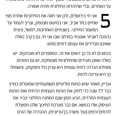
על האחרים. ובלי שהיהדות החילונית תהיה אסורה.
5
 אני חי בירושלים, ולכן אני חווה את החילוניות אחרת ממי 
שחיים בתל אביב. אני במיעוט מצטמק, וצריך לעמוד על 
המשמר החילוני. בשנתיים האחרונות, למשל, ציצית 
נהפכה לאביזר אופנתי במרחב שבו אני חי, גם בקרב כאלה 
שאינם מגדירים את עצמם דתיים ממש. 
בנתונים לא כל כך רואים את זה. המספרים לא מובהקים. יש 
כאלה שאכן מעידים שהחילוניות מצטמקת, יש גם הפוכים. 
וממילא הגדרה דתית עצמית היא עניין נזיל וחמקמק. והאמת? 
כך היא צריכה להיות. 
ועדיין, מאחר שיש כוחות פוליטיים משמעותיים שפועלים במרץ 
כבר 77 שנה כדי לחזק את הזהות העצמית הדתית ואת הזהות 
העצמית החרדית, הגיע הזמן שגם המחנה החילוני יגביר את 
העיסוק שלו בנושא. אם כבר מערכת החינוך שלנו מפוצלת 
לזרמים־זרמים (עוד פשרה בן־גוריונית), ההגדרה של הזרם 