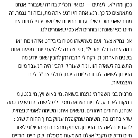
נכון ומה לא. ולעתים — גם אין תכלית ברורה שעבורה אנחנו 
מתאמצים כל כך. רגע אתה חי ורגע אתה מת, ובזה זה נגמר. זה 
מחיר שאני מוכן לשלם עבור החירות שלי ושל ילדיי לחיות את 
חיינו כפי שאנחנו בוחרים ולא כפי שאומרים לנו. 
אני נמלא צער וזעם כשמישהו מטיח בי בלהט איזה ויכוח "אז 
במה אתה בכלל יהודי?", כפי שקרה לי לצערי יותר מפעם אחת 
בשנים האחרונות. לקח לי הרבה זמן להבין שאני יודע מה 
התשובה לשאלה הזו. ומה שעזר לי להבין היה המעבר מיום 
הזיכרון לשואה ולגבורה ליום הזיכרון לחללי צה"ל וליום 
העצמאות. 
מרבית בני משפחתי נרצחו בשואה. מי באושוויץ, מי בגטו, מי 
במקום לא ידוע. לכן יום השואה מזכיר לי כל שנה מחדש עד כמה 
אנחנו, ההורים היהודים, נושאים איתנו משימה לאומית נצחית 
שלא בחרנו בה, משימה שמקופלת עמוק בתוך ההורות שלנו: 
להעביר הלאה את הזיכרון. ועמוק מזה: הדחף הביולוגי ליצור 
חיים חדשים מקבל אצלנו משמעות מכופלת. שכן חיים יהודיים 