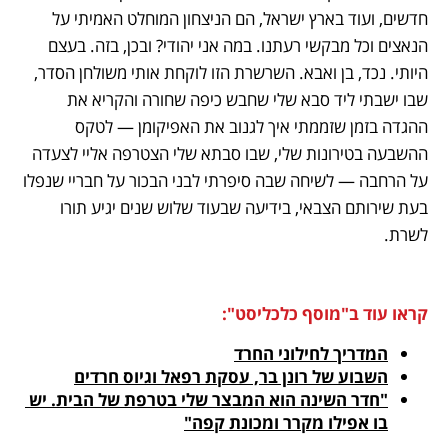
חדשים, ועוד בארץ ישראל, הם הניצחון המוחלט האמיתי על 
הנאצים וכל מבקשי רעתנו. במה אני יהודי? ובכן, בזה. בעצם 
היותי. נכד, בן ואבא. השרשרת הזו לוקחת אותי משולחן הסדר, 
שבו ישבתי ליד סבא שלי שחבש כיפה שחורה והקריא את 
ההגדה בזמן שזממתי איך לגנוב את האפיקומן — לטקס 
ההשבעה בטירונות שלי, שבו סבתא שלי הצטרפה אליי לצעדה 
על הרחבה — לשיחה שבה סיפרתי לבני הבכור על חבריי שנפלו 
בעת שירותם הצבאי, בידיעה שבעוד שלוש שנים יגיע תורו 
לשרת.
קראו עוד ב"מוסף כלכליסט":
המדריך לחילוני החרד

השבוע של רונן בר, עסקת רפאל וגיוס חרדים

"חדר השינה הוא המבצר שלי בטרפת של הבית. יש 
בו אפילו מקרר ומכונת קפה"
