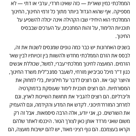
הממלכתי כמין שארית — כזה שאינו חרדי, ערבי או דתי — לא 
מספיקה. אף שהוא הגדול ביותר מתוך כל זרמי החינוך, החינוך 
הממלכתי הוא היחידי שבו הקהילה אינה יכולה להשפיע על 
תוכניות הלימוד, על זהות המחנכים, על הערכים שבבסיס 
החינוך.
בשנים האחרונות יש כבר כמה גופים שמנסים לשנות את זה, 
לבסס את הזרם הממלכתי מחדש ולהשוות בין זכויותיו לבין שאר 
הזרמים. המועצה לחינוך ממלכתי־עברי, למשל, שכוללת אנשים 
כגון ד"ר מיכל טביביאן מזרחי, לשעבר סמנכ"לית משרד החינוך, 
והיוצר קובי אוז. הם רוצים לדבר על חילוניות, בלי למחוק את 
המסורתיות. הם רוצים תוכנית לימוד שעוסקת בדמוקרטיה 
וליברליזם. הם רוצים להגביר את תחושת השייכות לארץ, וגם 
למרחב המזרח־תיכוני. לקדש את המדע והקידמה, וגם להעמיק 
את השורשים. כן, אני יודע, אלה הרבה סיסמאות. אבל זה רק 
משום שאני מרדד אותן כאן לצורך הטור. היכנסו לאתר שלהם 
וקראו בעצמכם. הם גוף רציני מאוד, יש להם ישיבות מועצה, הם 