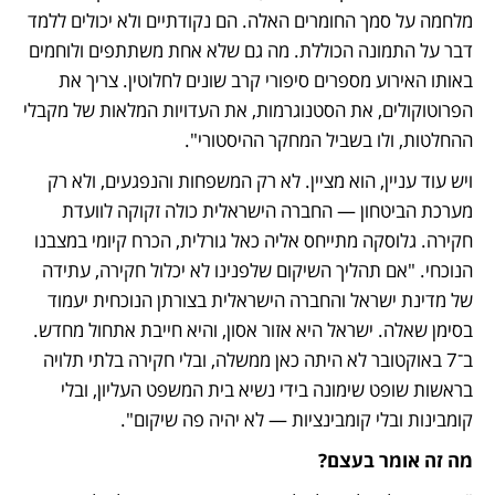
מלחמה על סמך החומרים האלה. הם נקודתיים ולא יכולים ללמד 
דבר על התמונה הכוללת. מה גם שלא אחת משתתפים ולוחמים 
באותו האירוע מספרים סיפורי קרב שונים לחלוטין. צריך את 
הפרוטוקולים, את הסטנוגרמות, את העדויות המלאות של מקבלי 
ההחלטות, ולו בשביל המחקר ההיסטורי".
ויש עוד עניין, הוא מציין. לא רק המשפחות והנפגעים, ולא רק 
מערכת הביטחון — החברה הישראלית כולה זקוקה לוועדת 
חקירה. גלוסקה מתייחס אליה כאל גורלית, הכרח קיומי במצבנו 
הנוכחי. "אם תהליך השיקום שלפנינו לא יכלול חקירה, עתידה 
של מדינת ישראל והחברה הישראלית בצורתן הנוכחית יעמוד 
בסימן שאלה. ישראל היא אזור אסון, והיא חייבת אתחול מחדש. 
ב־7 באוקטובר לא היתה כאן ממשלה, ובלי חקירה בלתי תלויה 
בראשות שופט שימונה בידי נשיא בית המשפט העליון, ובלי 
קומבינות ובלי קומבינציות — לא יהיה פה שיקום". 
מה זה אומר בעצם?