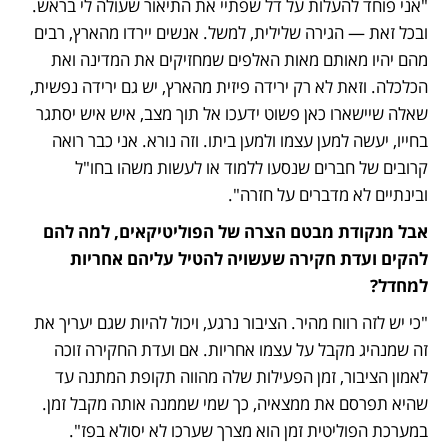
"אני פוחד להעלות על דל שפתיי את התיאור שעולה לי בראש. 
ובכל זאת — הגירה שלילית, למשל. אנשים יירדו מהארץ, רבים 
מהם יהיו מאותם מאות האלפים שמחזיקים את המדינה ואת 
הכלכלה. וזאת לא רק ירידה פיזית מהארץ, יש גם ירידה נפשית, 
שאלה שיישארו כאן פשוט ידעכו אל תוך מצב, איש איש יסתגר 
בחייו, יעשה למען עצמו ולמען ביתו. וזה נורא. אני כבר רואה 
קרובים של חברים שנסעו ללמוד או לעשות משהו בחו"ל 
ובינתיים לא מדברים על חזרה".
אבל מנקודת מבטם הצרה של הפוליטיקאים, למה להם 
להקים ועדת חקירה שעשויה להטיל עליהם אחריות 
למחדל? 
"כי יש לזה רווח מהיר. הציבור נרגע, ויכול להיות שגם יעריך את 
זה שמנהיג מקבל על עצמו אחריות. אם ועדת החקירה זוכה 
לאמון הציבור, זמן הפעילות שלה מהווה תקופת המתנה עד 
שהיא תפרסם את ממצאיה, כך שמי שממנה אותה מקבל זמן. 
במערכת הפוליטית זמן הוא מצרך שערכו לא יסולא בפז".