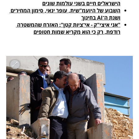
הישראלים חיים בשני עולמות שונים
השבוע של היועמ"שית, עופר ינאי, סימון המחירים 
ושנת ה־AI בחינוך
"אני איצי"ק - אי־ציות קטן": האזרח שהמשטרה 