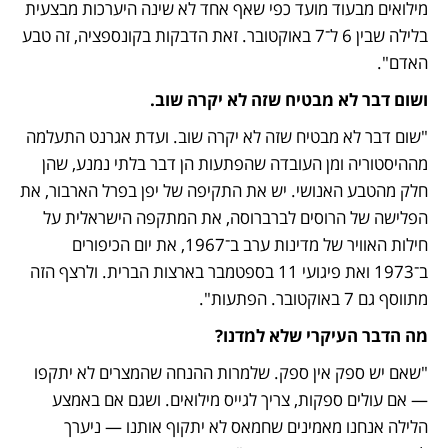
מילואים מבעוד מועד כפי שאף אחד לא שינה היערכות מבצעית 
בלילה שבין 6 ל־7 באוקטובר. זאת הדבקות בקונספציה, זה טבע 
האדם".
ושום דבר לא מבטיח שזה לא יקרה שוב.
"שום דבר לא מבטיח שזה לא יקרה שוב. ועדת אגרנט התעלמה 
מההיסטוריה ומן העובדה שהפתעות הן דבר בלתי נמנע, שהן 
חלק מהטבע האנושי. יש את התקיפה של יפן בפרל הארבור, את 
הפלישה של הרוסים לברברוסה, את המתקפה הישראלית על 
חילות האוויר של מדינות ערב ב־1967, את יום הכיפורים 
ב־1973 ואת פיגועי 11 בספטמבר בארצות הברית. ולרצף הזה 
מתווסף גם 7 באוקטובר. הפתעות".
מה הדבר העיקרי שלא למדנו?
"שאם יש ספק אין ספק. שלמרות ההנחה שהמצרים לא יתקפו 
— אם עולים ספקות, צריך לגייס מילואים. ושגם אם באמצע 
הלילה אנחנו מאמינים שחמאס לא יתקוף אותנו — ניערך 