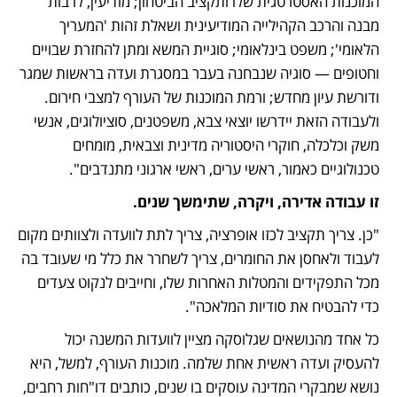
המוכנות האסטרטגית שלו ותקציב הביטחון; מודיעין, לרבות 
מבנה והרכב הקהילייה המודיעינית ושאלת זהות 'המעריך 
הלאומי'; משפט בינלאומי; סוגיית המשא ומתן להחזרת שבויים 
וחטופים — סוגיה שנבחנה בעבר במסגרת ועדה בראשות שמגר 
ודורשת עיון מחדש; ורמת המוכנות של העורף למצבי חירום. 
ולעבודה הזאת יידרשו יוצאי צבא, משפטנים, סוציולוגים, אנשי 
משק וכלכלה, חוקרי היסטוריה מדינית וצבאית, מומחים 
טכנולוגיים כאמור, ראשי ערים, ראשי ארגוני מתנדבים". 
זו עבודה אדירה, ויקרה, שתימשך שנים.
"כן. צריך תקציב לכזו אופרציה, צריך לתת לוועדה ולצוותים מקום 
לעבוד ולאחסן את החומרים, צריך לשחרר את כלל מי שעובד בה 
מכל התפקידים והמטלות האחרות שלו, וחייבים לנקוט צעדים 
כדי להבטיח את סודיות המלאכה".
כל אחד מהנושאים שגלוסקה מציין לוועדות המשנה יכול 
להעסיק ועדה ראשית אחת שלמה. מוכנות העורף, למשל, היא 
נושא שמבקרי המדינה עוסקים בו שנים, כותבים דו"חות רחבים, 