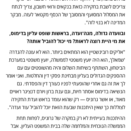
צריכים לשבת בחקירה כזאת בנקאים ורואי חשבון, צריך לנתח 
את המסלול המסועף והמסובך של הכסף מקטאר לעזה. מבקר 
המדינה לא בנוי לזה".
ובוועדה גדולה, מגה־ועדה, בראשות שופט עליון בדימוס, 
את מי היית רוצה לראות? מי יכול להוביל אותה?
"אליקים רובינשטיין הוא המתאים ביותר. הוא לא עונה להגדרה 
'שמאלן', הוא היה יועץ משפטי לממשלה, יועץ משפטי במערכת 
הביטחון, השתתף בשיחות השלום והיה מהשופטים עם עם 
ההספקים הגדולים בעליון מבחינת פסקי דין והחלטות. ואני אומר 
לך את זה גם אחרי שהופעתי לפניו כעורך דין והפסדתי. גם 
הנשיאה בדימוס אסתר חיות, וגם ענת ברון ויורם דנציגר ראויים 
מאוד, או אשר גרוניס — רק שהוא עומד בראש ועדת החקירה 
לצוללות כך שאין היתכנות שבעת הזאת יוכל להוביל עוד ועדה".
ההיתכנות בעייתית לא רק במקרה של גרוניס, לפחות תחת 
הממשלה הנוכחית והמלחמה שלה בבית המשפט העליון. אבל 