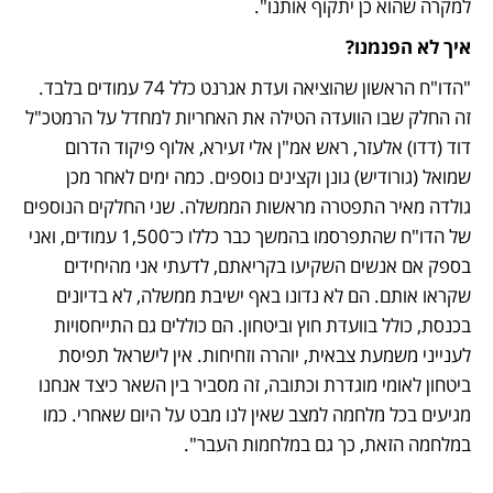
למקרה שהוא כן יתקוף אותנו".
איך לא הפנמנו?
"הדו"ח הראשון שהוציאה ועדת אגרנט כלל 74 עמודים בלבד. 
זה החלק שבו הוועדה הטילה את האחריות למחדל על הרמטכ"ל 
דוד (דדו) אלעזר, ראש אמ"ן אלי זעירא, אלוף פיקוד הדרום 
שמואל (גורודיש) גונן וקצינים נוספים. כמה ימים לאחר מכן 
גולדה מאיר התפטרה מראשות הממשלה. שני החלקים הנוספים 
של הדו"ח שהתפרסמו בהמשך כבר כללו כ־1,500 עמודים, ואני 
בספק אם אנשים השקיעו בקריאתם, לדעתי אני מהיחידים 
שקראו אותם. הם לא נדונו באף ישיבת ממשלה, לא בדיונים 
בכנסת, כולל בוועדת חוץ וביטחון. הם כוללים גם התייחסויות 
לענייני משמעת צבאית, יוהרה וזחיחות. אין לישראל תפיסת 
ביטחון לאומי מוגדרת וכתובה, זה מסביר בין השאר כיצד אנחנו 
מגיעים בכל מלחמה למצב שאין לנו מבט על היום שאחרי. כמו 
במלחמה הזאת, כך גם במלחמות העבר".