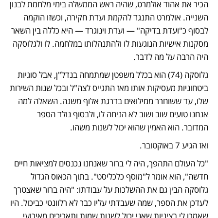
הכיר את אהוד אולמרט, שהיה ראש הממשלה בימי מלחמת לבנון 
השנייה. אולמרט התנגד להקמת ועדת חקירה, וכשזו הוקמה 
לבסוף כ"ועדת בדיקה" — ועדת וינוגרד — היא כללה בין השאר 
מסקנות אישיות הנוגעות לו ולהתנהלותו במלחמה. לו ולגלוסקה 
היה הרבה על מה לדבר.
גלוסקה (74) הוא בכלל משפטן שמתמחה בנדל"ן, אבל סוגיות 
ביטחוניות מעסיקות אותו מאז התגייס לצה"ל ובכל שנות השירות 
שלו, עד ששוחרר ממילואים בדרגת אלוף משנה. השאלה למה 
אנחנו טועים שוב ושוב לא הניחה לו, ולבסוף נולד הספר 
המדובר. הוא האמין שהוא יכול לשנות משהו.
ואז הגיע 7 באוקטובר.
"כל העולם התהפך, היה לי ברור שאנחנו נכנסים למציאות חיים 
חדשה", הוא אומר ל"מוסף כלכליסט". בתוך הכאוס הגדול 
גלוסקה הבין גם את ההשלכות על עבודתו: "היה ברור שאצטרך 
לעדכן את הספר, שמה שעבדתי עליו כבר לא רלוונטי כביכול. היו 
שאמרו לי בציניות שאני יכול לשנות שמות ותאריכים מאירועי 