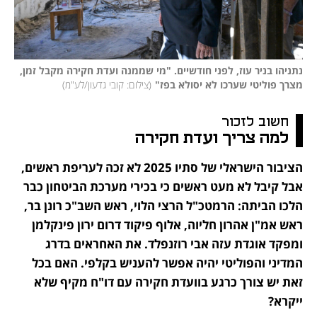
נתניהו בניר עוז, לפני חודשיים. "מי שממנה ועדת חקירה מקבל זמן, 
מצרך פוליטי שערכו לא יסולא בפז"
(
צילום: קובי גדעון/לע"מ
)
חשוב לזכור
למה צריך ועדת חקירה
הציבור הישראלי של סתיו 2025 לא זכה לעריפת ראשים, 
אבל קיבל לא מעט ראשים כי בכירי מערכת הביטחון כבר 
הלכו הביתה: הרמטכ"ל הרצי הלוי, ראש השב"כ רונן בר, 
ראש אמ"ן אהרון חליוה, אלוף פיקוד דרום ירון פינקלמן 
ומפקד אוגדת עזה אבי רוזנפלד. את האחראים בדרג 
המדיני והפוליטי יהיה אפשר להעניש בקלפי. האם בכל 
זאת יש צורך כרגע בוועדת חקירה עם דו"ח מקיף שלא 
ייקרא?