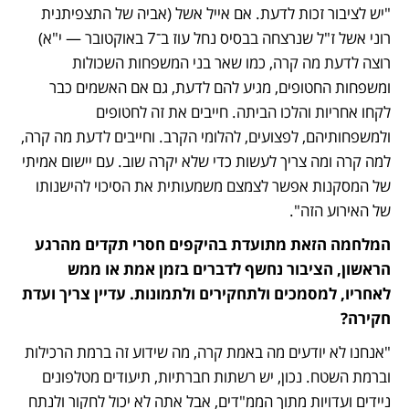
"יש לציבור זכות לדעת. אם אייל אשל (אביה של התצפיתנית 
רוני אשל ז"ל שנרצחה בבסיס נחל עוז ב־7 באוקטובר — י"א) 
רוצה לדעת מה קרה, כמו שאר בני המשפחות השכולות 
ומשפחות החטופים, מגיע להם לדעת, גם אם האשמים כבר 
לקחו אחריות והלכו הביתה. חייבים את זה לחטופים 
ולמשפחותיהם, לפצועים, להלומי הקרב. וחייבים לדעת מה קרה, 
למה קרה ומה צריך לעשות כדי שלא יקרה שוב. עם יישום אמיתי 
של המסקנות אפשר לצמצם משמעותית את הסיכוי להישנותו 
של האירוע הזה".
המלחמה הזאת מתועדת בהיקפים חסרי תקדים מהרגע 
הראשון, הציבור נחשף לדברים בזמן אמת או ממש 
לאחריו, למסמכים ולתחקירים ולתמונות. עדיין צריך ועדת 
חקירה?
"אנחנו לא יודעים מה באמת קרה, מה שידוע זה ברמת הרכילות 
וברמת השטח. נכון, יש רשתות חברתיות, תיעודים מטלפונים 
ניידים ועדויות מתוך הממ"דים, אבל אתה לא יכול לחקור ולנתח 