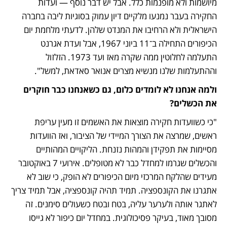
מיושמות ולא מופנמות כלל. אבל יש דבר נוסף — ועדות 
החקירה בעבר נמנעו מלקיים דיון עמוק בסוגיות ליבה בחברה 
הישראלית ולא הרחיבו את המנדט שלהן. לדעתי מלחמת יום 
הכיפורים התחילה ב־11 ביוני 1967, אבל ועדת אגרנט 
התעלמה לחלוטין ממה שקרה מאז ועד 1973. הזלזול 
וההתעלמות שלנו מנשיא מצרים אנואר סאדאת, למשל".
ולמה אנחנו לא לומדים כלום, גם כשאנחנו כבר חוקרים 
את הכשלים?
"כי כשוועדות חקירה מוצאות את האשמים זו מעין עריפת 
ראשים, שמרצה את הצורך המיידי של הציבור, ואז הוועדות 
מסיימות את תפקידן והמהות נזנחת. הליקויים המהותיים 
והכשלים שגרמו למחדל כבר לא מטופלים. אירועי 7 באוקטובר 
מעידים שהלקח המרכזי מיום הכיפורים לא הופק, כי שוב לא 
אתגרנו את הקונספציה. תמיד תהיה קונספציה, אבל תמיד צריך 
לאתגר אותה ולערער עליה, בטח ובטח כשעולים סימנים. זה 
מסובך מאוד, בעיקר פסיכולוגית. במחדל יום כיפור לא גייסו 