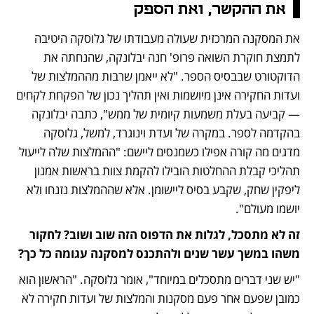
את ההקשר, ואת הספק
את המסקנה המרכזית שעולה מעבודתו של גלוסקה היטיבה 
לתמצת חוקרת השואה פרופ' חנה יבלונקה, שהנחתה את 
הדוקטורט שבבסיס הספר. "לא ייאמן שרבות מההמלצות של 
ועדות החקירה אינן מיושמות ואין תהליך נכון של הפקחת לקחים 
— קביעה בעלת משמעות קיומית של ממש", כתבה יבלונקה 
בהקדמה לספר. במקרה של ועדת וינוגרד, למשל, גלוסקה 
מדגים מה קורה אפילו כשמנסים ליישם: "ההמלצות שלה לייעול 
תהליכי קבלת ההחלטות הובילו להקמת צוות בראשות אמנון 
ליפקין שחק, שקבע בסיס ליישומן. אלא שההמלצות נזנחו ולא 
יושמו מעולם".
זה לא מתסכל, לגלות את הדפוס הזה שוב ושוב? לחקור 
משהו במשך עשר שנים ולהתכנס למסקנה עגומה כל כך?
"יש שני דברים מתסכלים במיוחד", אומר גלוסקה. "הראשון הוא 
כמובן שפעם אחר פעם מסקנות והמלצות של ועדות חקירה לא 