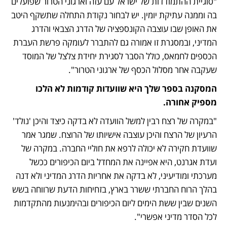
"סוגיית ההתמודדות של ישראל עם עזה וארגוני הטרור שפועלים 
בה וממנה עתיקת יומין. יש לבחור נקודת התחלה שתשקף היטב 
את האופן שבו עוצבה הקונספציה של הדרג הצבאי והדרג 
המדיני, ובמסגרת זו אמורה גם להתברר לעומקה פרשת העברת 
הכספים לחמאס, כולל הסבר לסגירת יחידת צלצל של המוסד 
שעקבה אחר מסלול הכסף של ארגוני הטרור".
המסקנה בספר שלך היא שוועדות קודמות לא הלכו 
מספיק אחורה.
"במקרה של רצח רבין למשל הוועדה לא בדקה כיצד והיכן 'נולד' 
הרעיון של הרצח והיכן עוצבה אישיותו של הרוצח. שמגר אמר 
שוועדת חקירה לא יכולה לרפא את חוליי החברה. במקרה של 
ועדת אגרנט, היא אפיינה את המחדל ביום הכיפורים ככשל 
מערכתי ומודיעיני, לא בדקה את אחריות הדרג המדיני ולא דנה 
בהלך הרוח החברתי ששרר בארץ, בזחיחות הדעת שרווחה בשש 
השנים שבין ששת הימים ליום הכיפורים ובהימנעות מהתקדמות 
לכל הסדר מדיני אפשרי". 