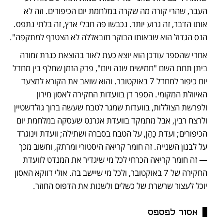
העבר, שהרי קורה מה שקרה במלחמת יום הכיפורים. וזה לא 
אותו הדבר, זה גרוע יותר. נכבשו פה חבלי ארץ, זה בלתי נתפס. 
הנס הגדול הוא שבאותו הבוקר חזבאללה לא הצטרף למתקפה". 
אחרי שהספר עודכן הוא יוצא כעת לאור בהוצאת כנרת זמורה 
ביתן תחת השם "חמישים שנה ויום", פרק הזמן שחלף בין מחדל 
יום כיפור למחדל 7 באוקטובר. והוא שואב את הקורא למצעד 
האיוולת המקומי. הספר דן בוועדות החקירה לאסון מירון 
ולפרשת הצוללות, בוועדות שמגר לטבח שעשה ברוך גולדשטיין 
ולרצח רבין, אבל מתמקד בוועדת אגרנט שעסקה במלחמת יום 
הכיפורים; ועדת כַּהַן, על הטבח בסברה ושתילה; וועדת וינוגרד 
על לבנון השנייה. זה חומר קריאה היסטורי ומרתק, וחשוב מכך 
— זה חומר קריאה הכרחי לכל מי שיגדיר את המנדט לוועדת 
החקירה של 7 באוקטובר, ולכל מי שיישב בה. אולי דווקא האסון 
יוכל לעצור שרשרת של כשלים ולשנות את הדפוס החוזר.
אסור לפספס