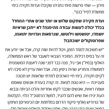
מירון — שתי פרשות מימי נתניהו שקיבלו ועדות חקירה בימי 
ממשלת לפיד־בנט".
ועדת חקירה שתקום שלוש או יותר שנים אחרי המחדל 
בכלל יכולה לעשות עבודה מהימנה? לא ייתכן שראיות 
יושמדו, יטושטשו וילוטשו, שגרסאות ועדויות יתואמו, 
שפרוטוקולים ישוכתבו?
"יש חשיבות לממד הזמן, ויכול להיות שזה קרה, אבל אני יודע את 
זה על בסיס רכילות. המזכיר הצבאי לשעבר של ראש הממשלה, 
האלוף (במיל') אבי גיל, פנה כבר לפני שנה ליועצת המשפטית 
לממשלה והתריע שהיה ניסיון כזה. אבל זאת עדיין לא סיבה לא 
לקיים חקירה. בימי חיי הארוכים למדתי שלאמת יש תכונה 
מעניינת — היא נוטה לצאת. זה קורה בעזרת אנשים שאספו 
ושמרו ראיות, ואנשים שכבר לקחו אחריות והלכו הביתה ובבוא 
העת יגידו את שיש להם להגיד, למשל הרמטכ"ל הלוי. הקלטות 
של גורודיש (אלוף פיקוד הדרום במלחמת יום הכיפורים) הוחזקו 
במשך שנים בידי הנהג שלו, אחרי שטליק (האלוף ישראל טל) 