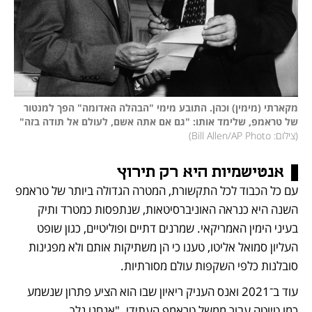
מקארתי (מימין) וכהן. התובע מימי "הבהלה האדומה" הפך למנטור 
של טראמפ, שלימד אותו: "גם אם אתה אשם, לעולם אל תודה בזה"
(
צילום: Bill Allen/AP Photo
)
אנטישמיות היא רק תירוץ
עם כל הכבוד לכל התקשורת, המטרה הגדולה ביותר של טראמפ 
השנה היא כנראה האוניברסיטאות, שנתפסות כמטרד ותיק 
בעיני הימין האמריקאי. שמרנים דתיים ופוליטיים, כגון שופט 
העליון סמואל אליטו, טענו כי הן משתיקות אותם ולא מפגינות 
סובלנות כלפי השקפות עולם מסורתיות. 
עוד ב־2021 ואנס העניק ריאיון שבו הוא הציע פתרון שנשמע 
כמו טיוטה עבור ממשל טראמפ העתידי. "אנחנו נלך 