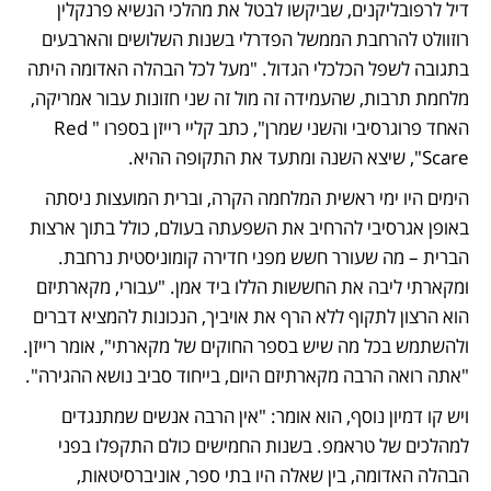
דיל לרפובליקנים, שביקשו לבטל את מהלכי הנשיא פרנקלין 
רוזוולט להרחבת הממשל הפדרלי בשנות השלושים והארבעים 
בתגובה לשפל הכלכלי הגדול. "מעל לכל הבהלה האדומה היתה 
מלחמת תרבות, שהעמידה זה מול זה שני חזונות עבור אמריקה, 
האחד פרוגרסיבי והשני שמרן", כתב קליי רייזן בספרו "Red 
Scare", שיצא השנה ומתעד את התקופה ההיא.
הימים היו ימי ראשית המלחמה הקרה, וברית המועצות ניסתה 
באופן אגרסיבי להרחיב את השפעתה בעולם, כולל בתוך ארצות 
הברית – מה שעורר חשש מפני חדירה קומוניסטית נרחבת. 
ומקארתי ליבה את החששות הללו ביד אמן. "עבורי, מקארתיזם 
הוא הרצון לתקוף ללא הרף את אויביך, הנכונות להמציא דברים 
ולהשתמש בכל מה שיש בספר החוקים של מקארתי", אומר רייזן. 
"אתה רואה הרבה מקארתיזם היום, בייחוד סביב נושא ההגירה".
ויש קו דמיון נוסף, הוא אומר: "אין הרבה אנשים שמתנגדים 
למהלכים של טראמפ. בשנות החמישים כולם התקפלו בפני 
הבהלה האדומה, בין שאלה היו בתי ספר, אוניברסיטאות, 