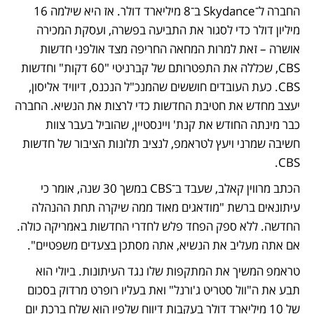
החברה ל־Skydance ב־8 מיליארד דולר. אז היא שילמה 16 
מיליון דולר כדי לסגור את התביעה בפשרה, ועסקת המכירה 
אושרה – זאת למרות המחאה החריפה מצד אולפני חדשות 
CBS, שכללה את התפטרותם של קברניטי "60 דקות" וחדשות 
CBS. כעת העובדים חוששים שהמנכ"ל הנכנס, דיוויד אליסון, 
יעצב מחדש את חטיבת החדשות כדי לרצות את הנשיא. החברה 
כבר מינתה החודש את קנת' ויינסטיין, שהוביל בעבר צוות 
חשיבה שמרני ויעץ לטראמפ, לנציב תלונות הציבור של חדשות 
CBS.
הכתב מרווין קאלב, שעבד ב־CBS במשך 30 שנה, אומר כי 
עיתונאים ברשת "מודאגים מאוד ממה שיקרה תחת ההנהלה 
החדשה. ללא ספק הפחד פלש לחדרי החדשות באמריקה כולה. 
אם אתה מעליב את הנשיא, אתה מסתכן בצעדים משפטיים".
טראמפ המשיך את המתקפות שלו נגד העיתונות. ביולי הוא 
תבע את ה"וול סטריט ג'ורנל" ואת בעליו רופרט מרדוק בסכום 
של 10 מיליארד דולר בעקבות דיווח שלפיו הוא שלח ברכת יום 