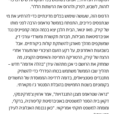
לזהות, לשבש, לפרק ולהרוס את הרשתות הללו".
הדפוס הזה, שעושה שימוש בכלים מדינתיים כדי להרתיע את מי 
שנתפסים כיריבים, התפתח בממשל טראמפ הרבה לפני מותו 
של קירק. מאז ינואר, הבית הלבן יצא בכמה וכמה קמפיינים נגד 
אוניברסיטאות מובילות, חברות תקשורת ומשרדי עורכי דין, 
שמשקפים מהלך מאורגן להשתקת קולות ביקורתיים. אבל 
בשבועות האחרונים, על רקע הזעם הציבורי שהתעורר אחרי 
הרצח של קירק, הרטוריקה החריפה והאיומים הקצינו, מה 
שמחזק את הרושם כי אכן מתהווה עידן "בהלה אדומה" חדש – 
תהליך שבו הממשל משתמש בכוחו הפדרלי כדי להשתיק 
מתנגדים פוטנציאלים, בדומה לרדיפה הממוסדת של החשודים 
בקומוניזם בשנות החמישים בהובלת הסנטור ג'ו מקארתי.
"נראה שטראמפ מצנן התנגדויות", אמר ארווין צ'מרקינסקי, 
דקאן בית הספר למשפטים באוניברסיטת קליפורניה, ברקלי, 
ומומחה למשפט חוקתי אמריקאי. "כאן נכנסת האנלוגיה לעידן 