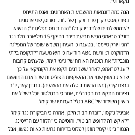
מקארתי". 
הנה כמה דוגמאות מהשבועות האחרונים: ואנס התייחס 
בפודקאסט לקרן פורד ולקרן של ג'ורג' סורוס, שני ארגונים 
לא־ממשלתיים שלדבריו קיבלו "הנחות מס מפליגות"; הנשיא 
דונלד טראמפ הגיש תביעת דיבה בהיקף 15 מיליארד דולר נגד 
"הניו יורק טיימס", בטענה כי העיתון משמש שופר של המפלגה 
הדמוקרטית; ורשת ABC הודיעה כי היא משעה "לתקופה בלתי 
מוגבלת" את תוכנית האירוח של ג'ימי קימל, שלעתים קרובות 
לועג לטראמפ, לאחר ששמרנים תקפו את הקומיקאי על כך 
שהציג באופן שגוי את ההשקפות הפוליטיות של האדם המואשם 
ברצח קירק (מאז הרשת ביטלה את ההשעיה). ברנדן קאר, יו"ר 
נציבות התקשורת הפדרלית, אמר כי הרגולטור יוכל לשלול את 
רישיון השידור של ABC בגלל הערותיו של קימל.
אביגיל ג'קסון, דוברת הבית הלבן, אמרה כי הביקורת נגד קימל 
"לא קשורה לחופש הביטוי", והוסיפה כי "הלוזר עם הרייטינג 
הנמוך ג'ימי קימל מוזמן לפלוט בדיחות גרועות כאוות נפשו, אבל 