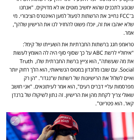
שנוגע לתכנים שהוא יחשיב מוטים או לא מדויקים. "אנחנו 
ב־FCC נחייב את הרשתות לפעול למען האינטרס הציבורי. מי 
שלא יאהבו את זה, יוכלו פשוט להחזיר לנו את הרישיון שלהן", 
אמר.
טראמפ חגג ברשתות החברתיות את השעייתו של קימל: 
"איחוליי לרשת ABC על כך שסוף סוף היה לה האומץ לעשות 
את מה שעשתה", הוא צייץ ברשת החברתית שלו, Truth 
Social. עם שובו מלונדון במטוס הנשיאותי, הוא הלך רחוק יותר 
ואיים לשלול את הרישיונות של רשתות ש"נגדו". "הן רק 
מפרסמות עליי דברים רעים", הוא אמר לעיתונאים. "אני חושב 
שאולי צריך לקחת מהן את הרישיון. זה נתון לשיקולו של ברנדן 
קאר. הוא פטריוט".