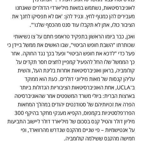
לאוניברסיטאות, נשתמש במאות מיליארדי הדולרים שאנחנו 
מעבירים להן כמנוף לחץ. ונגיד להן: 'אם לא תפסיקו לחנך את 
הציבור כולו, אתן לא תקבלו עוד סנט מהכסף שלנו'". 
ואכן, כבר ביומו הראשון בתפקיד טראמפ חתם על צו נשיאותי 
שכותרתו "השבת חופש הביטוי", שבו האשים את ממשל ביידן כי 
פעל כדי "לדכא את חופש הביטוי" ופעל בכך נגד החוקה. אחר 
כך הממשל שלו החל להפעיל קמפיין לחצים חסר תקדים על 
קולומביה, בראון ואוניברסיטאות אחרות בליגת העל, והשית 
עליהן קנסות של מאות מיליוני דולרים. כעת הוא ממוקד 
ב־UCLA, אחת האוניברסיטאות הציבוריות הגדולות ביותר 
בארצות הברית: ביולי משרד המשפטים אמר שהאוניברסיטה 
הפרה את זכויותיהם של סטודנטים יהודים במהלך המחאות 
הפרו־פלסטיניות בקמפוס, הקפיא מענקי מחקר בהיקף 300 
מיליון דולר והטיל קנס בסכום של מיליארד דולר ליישוב התביעות 
על אנטישמיות – פי שניים מהקנס שנדרש מהרווארד, ופי 
חמישה מהקנס ששילמה קולומביה.