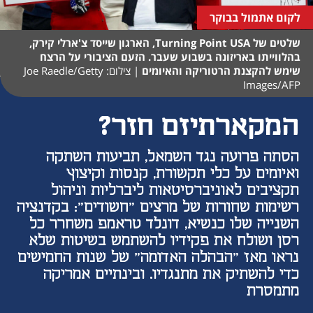
לקום אתמול בבוקר
שלטים של Turning Point USA, הארגון שייסד צ'ארלי קירק,
בהלווייתו באריזונה בשבוע שעבר. הזעם הציבורי על הרצח
שימש להקצנת הרטוריקה והאיומים
|
צילום: Joe Raedle/Getty
Images/AFP
המקארתיזם חזר?
הסתה פרועה נגד השמאל, תביעות השתקה
ואיומים על כלי תקשורת, קנסות וקיצוץ
תקציבים לאוניברסיטאות ליברליות וניהול
רשימות שחורות של מרצים "חשודים": בקדנציה
השנייה שלו כנשיא, דונלד טראמפ משחרר כל
רסן ושולח את פקידיו להשתמש בשיטות שלא
נראו מאז "הבהלה האדומה" של שנות החמישים
כדי להשתיק את מתנגדיו. ובינתיים אמריקה
מתמסרת