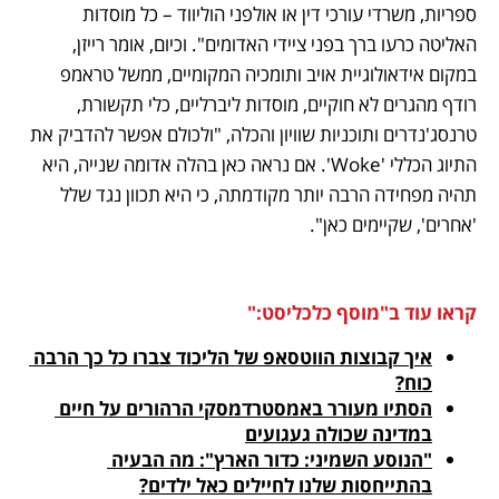
ספריות, משרדי עורכי דין או אולפני הוליווד – כל מוסדות 
האליטה כרעו ברך בפני ציידי האדומים". וכיום, אומר רייזן, 
במקום אידאולוגיית אויב ותומכיה המקומיים, ממשל טראמפ 
רודף מהגרים לא חוקיים, מוסדות ליברליים, כלי תקשורת, 
טרנסג'נדרים ותוכניות שוויון והכלה, "ולכולם אפשר להדביק את 
התיוג הכללי 'Woke'. אם נראה כאן בהלה אדומה שנייה, היא 
תהיה מפחידה הרבה יותר מקודמתה, כי היא תכוון נגד שלל 
'אחרים', שקיימים כאן".
קראו עוד ב"מוסף כלכליסט:"
איך קבוצות הווטסאפ של הליכוד צברו כל כך הרבה 
כוח?

הסתיו מעורר באמסטרדמסקי הרהורים על חיים 
במדינה שכולה געגועים

"הנוסע השמיני: כדור הארץ": מה הבעיה 
בהתייחסות שלנו לחיילים כאל ילדים?
