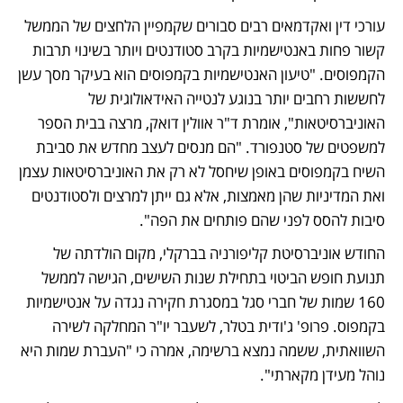
עורכי דין ואקדמאים רבים סבורים שקמפיין הלחצים של הממשל 
קשור פחות באנטישמיות בקרב סטודנטים ויותר בשינוי תרבות 
הקמפוסים. "טיעון האנטישמיות בקמפוסים הוא בעיקר מסך עשן 
לחששות רחבים יותר בנוגע לנטייה האידאולוגית של 
האוניברסיטאות", אומרת ד"ר אוולין דואק, מרצה בבית הספר 
למשפטים של סטנפורד. "הם מנסים לעצב מחדש את סביבת 
השיח בקמפוסים באופן שיחסל לא רק את האוניברסיטאות עצמן 
ואת המדיניות שהן מאמצות, אלא גם ייתן למרצים ולסטודנטים 
סיבות להסס לפני שהם פותחים את הפה".
החודש אוניברסיטת קליפורניה בברקלי, מקום הולדתה של 
תנועת חופש הביטוי בתחילת שנות השישים, הגישה לממשל 
160 שמות של חברי סגל במסגרת חקירה נגדה על אנטישמיות 
בקמפוס. פרופ' ג'ודית בטלר, לשעבר יו"ר המחלקה לשירה 
השוואתית, ששמה נמצא ברשימה, אמרה כי "העברת שמות היא 
נוהל מעידן מקארתי".