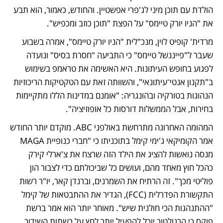
הולדת עם תוכן מיני לג'פרי אפשטיין. והחודש, כאמור, הוא תבע 
את "הניו יורק טיימס" על הפצת "תוכן כוזב ומכפיש".
מרדית' קופיט לוין, מנכ"לית "הניו יורק טיימס", אמרה בשבוע 
שעבר ל"פייננשל טיימס" כי התביעה "חסרת בסיס" ונועדה 
לפגוע בחופש העיתונות. היא האשימה את טראמפ בשימוש 
ב"תקנון אנטי־עיתונאי", והשוותה זאת עם הטקטיקות הריכוזיות 
הנהוגות בטורקיה ובהונגריה: "אומנם במדינות הללו מתקיימות 
בחירות, אבל הממשלות דורסות כל אופוזיציה".
המהומה האחרונה מתרחשת באולפני ABC. מוקדם יותר החודש 
אמר הקומיקאי ג'ימי קימל בתוכניתו כי "חברי כנופיית MAGA 
מנסה נואשות להציג את הילד הזה שרצח את צ'ארלי קירק 
כהכל חוץ מאחד מהם, ועושים כל שביכולתם כדי לצבור הון 
פוליטי מכך". זה הרתיח את השמרנים, וברנדן קאר, יו"ר רשות 
התקשורת הפדרלית (FCC), הגדיר את ההתבטאות של קימל 
"ההתנהגות הכי חולנית שיש". מאוחר יותר הוא אמר ברשת 
פוקס כי הרגולטור יוכל להפעיל יותר לחץ על רשתות השידור 