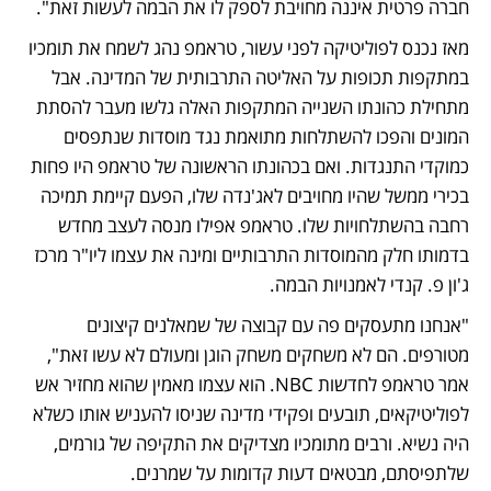
חברה פרטית איננה מחויבת לספק לו את הבמה לעשות זאת".
מאז נכנס לפוליטיקה לפני עשור, טראמפ נהג לשמח את תומכיו 
במתקפות תכופות על האליטה התרבותית של המדינה. אבל 
מתחילת כהונתו השנייה המתקפות האלה גלשו מעבר להסתת 
המונים והפכו להשתלחות מתואמת נגד מוסדות שנתפסים 
כמוקדי התנגדות. ואם בכהונתו הראשונה של טראמפ היו פחות 
בכירי ממשל שהיו מחויבים לאג'נדה שלו, הפעם קיימת תמיכה 
רחבה בהשתלחויות שלו. טראמפ אפילו מנסה לעצב מחדש 
בדמותו חלק מהמוסדות התרבותיים ומינה את עצמו ליו"ר מרכז 
ג'ון פ. קנדי לאמנויות הבמה.
"אנחנו מתעסקים פה עם קבוצה של שמאלנים קיצונים 
מטורפים. הם לא משחקים משחק הוגן ומעולם לא עשו זאת", 
אמר טראמפ לחדשות NBC. הוא עצמו מאמין שהוא מחזיר אש 
לפוליטיקאים, תובעים ופקידי מדינה שניסו להעניש אותו כשלא 
היה נשיא. ורבים מתומכיו מצדיקים את התקיפה של גורמים, 
שלתפיסתם, מבטאים דעות קדומות על שמרנים.