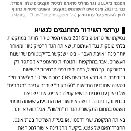
הפגנה ב־UCLA נגד מהלכי טראמפ לביטול תקציבים שלה, אפריל. 
כבר ב־2021 ואנס איים להשתמש בתקציבי האוניברסיטאות כמנוף 
לחץ להשפיע על עמדותיהן
(
צילום: Myung J. Chun/Getty Images
)
ערוצי השידור מתחנפים לנשיא
נסיקתו של טראמפ ב־2016 בשמי הפוליטיקה לוותה במתקפות 
בלתי פוסקות נגד העיתונות, שאותה הגדיר "פייק ניוז" ומאוחר 
יותר כינה "אויבת העם" – ביטוי שנקשר בדיקטטורים של שנות 
העשרים. אבל במתקפותיו הנוכחיות טראמפ לא מסתפק רק 
ברטוריקה. כך למשל, כמה ימים לפני הבחירות לנשיאות 
בנובמבר, הוא תבע את רשת CBS בסכום של 10 מיליארד דולר 
בטענה שתוכנית החדשות "60 דקות" שידרה עריכה "מגמתית" 
של ריאיון עם סגנית הנשיא קמלה האריס. אחרי שניצח 
בבחירות, רבים הניחו שהוא ימשוך את התביעה, שאותה מומחי 
משפט בתחום התקשורת הגדירו "חלשה". אבל הוא לא ויתר.
באותה התקופה, שרי רדסטון, אז בעלת השליטה בפרמאונט, 
החברה־האם של CBS, ביקשה מהמדינה אישור למכור את 