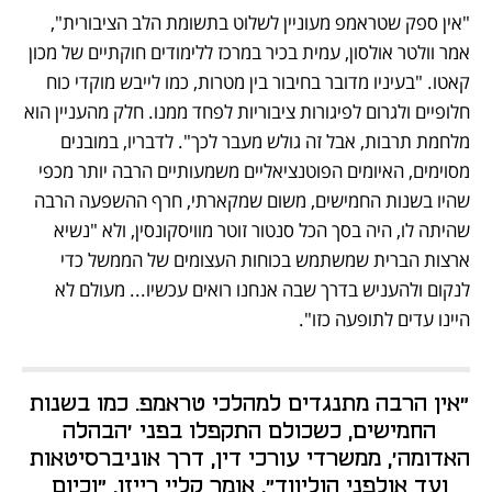
"אין ספק שטראמפ מעוניין לשלוט בתשומת הלב הציבורית", 
אמר וולטר אולסון, עמית בכיר במרכז ללימודים חוקתיים של מכון 
קאטו. "בעיניו מדובר בחיבור בין מטרות, כמו לייבש מוקדי כוח 
חלופיים ולגרום לפיגורות ציבוריות לפחד ממנו. חלק מהעניין הוא 
מלחמת תרבות, אבל זה גולש מעבר לכך". לדבריו, במובנים 
מסוימים, האיומים הפוטנציאליים משמעותיים הרבה יותר מכפי 
שהיו בשנות החמישים, משום שמקארתי, חרף ההשפעה הרבה 
שהיתה לו, היה בסך הכל סנטור זוטר מוויסקונסין, ולא "נשיא 
ארצות הברית שמשתמש בכוחות העצומים של הממשל כדי 
לנקום ולהעניש בדרך שבה אנחנו רואים עכשיו... מעולם לא 
היינו עדים לתופעה כזו".
"אין הרבה מתנגדים למהלכי טראמפ. כמו בשנות 
החמישים, כשכולם התקפלו בפני 'הבהלה 
האדומה', ממשרדי עורכי דין, דרך אוניברסיטאות 
ועד אולפני הוליווד", אומר קליי רייזן. "וכיום 