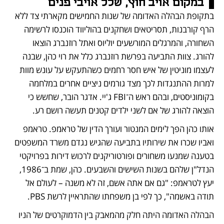
במקום אויב חוץ, שלל אויבי פנים
בתקופת הבהלה האדומה של שנות החמישים מקארתי צד ללא 
הרף קורבנות, תסריטאים ושחקנים בהוליווד הוכנסו לרשימה 
השחורה, והמרגלים המורשעים יוליוס ואתל רוזנברג הוצאו 
להורג. צוות התביעה בפרשת רוזנברג כלל את רוי כהן, שבנה 
לעצמו מוניטין של איש חסר רחמים כשהתעקש על עונש מוות 
למרות ההתנגדות לכך מצד גורמים ניציים אחרים במלחמה 
בקומוניסטים, ובהם ראש ה־FBI ג'יי. אדגר הובר, שחשש כי 
הוצאה להורג של אם לשני ילדים קטנים תעשה רושם רע.
אותו כהן הפך לימים המנטור ועורך הדין של טראמפ. טראמפ 
ואביו שכרו את שירותיו בתביעה שהגיש נגדם משרד המשפטים 
בטענה שמנעו משחורים ופורטוריקנים לרכוש דירות בפרויקטי 
הנדל"ן שלהם בשנות השישים והשבעים. כהן, שמת ב־1986, 
יעץ לטראמפ: "גם אם אתה אשם, זה לא משנה – לעולם אל 
תודה באשמה", כך לפי בן משפחתו שהתראיין לרשת PBS.
הבהלה האדומה היתה חלק מהמאבק בין הדמוקרטים של הניו 