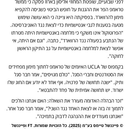
לפני שבועיים, שופטת המחוזי אליסון בארוז פסקה כי ממשל 
טראמפ הפר את ההגנות על חופש הביטוי כשניסה להקפיא 
מימון להרווארד. בפסיקתה היא ציינה כי הוא עושה שימוש 
מטעה בטענות לגבי אנטישמיות כדי לצאת נגד האוניברסיטה. 
"הפרוטוקול אינו משקף כי מלחמה באנטישמיות היתה מטרתו 
של הנתבע בפעולה נגד הרווארד", כתבה. "וגם אם היתה, אי 
אפשר לצאת למלחמה באנטישמיות על גב התיקון הראשון 
לחוקה".
בקמפוס של UCLA האיומים של טראמפ לחתוך מימון מפחידים 
את הסטודנטים וחברי הסגל. "כולם מגויסים", אמר חבר סגל 
ותיק. "ישנה תחושה של פרנויה. אף אחד לא יודע אם החוג שלו 
ישרוד. יש תחושה אמיתית של פחד להתבטא".
"זכר הבהלה האדומה מעורר את השאלה: האם אנחנו הולכים 
לתמוך זה בזה או לצאת האחד נגד השני?", אומר חבר סגל אחר. 
"ואנחנו מעודדים את ההנהגה לדבוק בתמיכה". 
© פייננשל טיימס בע"מ (2025). כל הזכויות שמורות. FT ופייננשל 