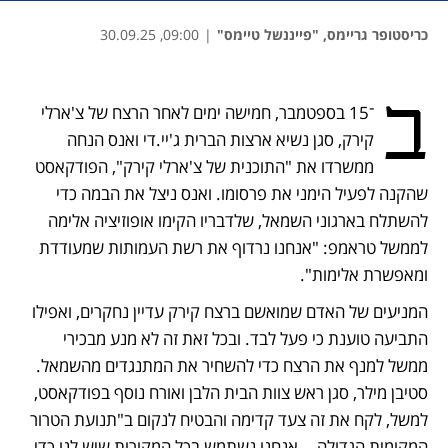
כריסטופר גריימס, "פייננשל טיימס"
|
09:00, 30.09.25
נפתח בכרטיסייה חדשה
נפתח בכרטיסייה חדשה
נפתח בכרטיסייה חדשה
ב
־15 בספטמבר, חמישה ימים לאחר הרצח של צ'ארלי 
קירק, סגן נשיא ארצות הברית ג'יי.די ואנס הנחה 
ממשרדו את "התוכנית של צ'ארלי קירק", הפודקאסט 
שהקנה לפעיל הימני את פרסומו. ואנס ניצל את הבמה כדי 
להשתלח בארגוני השמאל, שלדבריו הקימו אופוזיציה אלימה 
לממשל טראמפ: "אנחנו נרדוף את רשת העמותות שמעודדת 
ומאפשרת אלימות".
המניעים של האדם שמואשם ברצח קירק עדיין נחקרים, ואפילו 
התביעה טוענת כי פעל לבד. ובכל זאת זה לא מנע מבכירי 
ממשל למנף את הרצח כדי להשחיר את המתנגדים מהשמאל. 
סטיבן מילר, סגן ראש צוות הבית הלבן ואורח נוסף בפודקאסט, 
למשל, לקח את זה צעד קדימה והבטיח לנקום ב"תנועת הטרור 
המקומית הגדולה... אנחנו נשתמש בכל המקורות שיש לנו כדי 