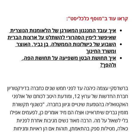
קראו עוד ב"מוסף כלכליסט":
איך עובד המנגנון המאורגן של הלאומנות הנוצרית 
שאיפשר לימין הסהרורי להשתלט על ארצות הברית

השבוע של כישלונות הממשלה, בן גביר, האוצר 
ומשרד החינוך

איך תחושת הבטן משפיעה על תחושת הפה, 
ולהפך?
ברשדסקי עצמה כיהנה עד לפני חמש שנים כחברה בדירקטוריון 
חברת החדשות של ערוץ 12, ומודעת היטב לכוחם של אולפני 
האקטואליה בהטמעת שינויים וגיוון בחברה. "כשגוף תקשורת 
מזמין גברים שיתראיינו אצלו הם מיד אומרים כן, לפעמים אפילו 
בלי לשאול על מה. הרבה מאוד נשים מגיבות אחרת לפניות 
כאלה, מטילות ספק בהתאמתן, תוהות אם הן ראויות ומניחות 