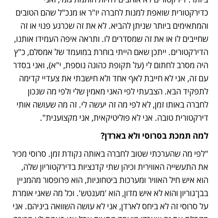
כדירקטורית שואפת למנות לחברה יו"ר או מנכ"ל שהם הטובים 
והמתאימים ביותר שניתן להביא. לא את זה שכרגע פנוי או זה 
שחייבים לו או את זה שמסדרים לו. ותראה איפה העמידו אותנו, 
הדירקטורים. ייתכן שאם הייתי בוחרת במועמד של אמסלם, כ"ץ 
היה מסרב לחתום לי (על תקופת כהונה נוספת, י"א), ואני בסדר 
עם זה, אני לא חייבת לאף אחד ולא חישבתי את צעדיי קדימה 
לתפקיד הבא. הצבעתי לפי האני מאמין שלי ולפי מה שנכון 
לחברה באותו זמן, לא לפי מה זה יעשה לי. זה מה שעושה אותי 
דירקטורית טובה. אני לא פוליטיקאית, אני מקצוענית".
למה תמכת בסרוסי ולא בארדן?
"לפי מה שהערכתי שטוב לחברה באותה נקודת זמן. סרוסי מכיר 
את התעשייה האווירית וכיהן שתי קדנציות בדירקטוריון שלה, 
הוא איש חיל האוויר ומערכות ביטחוניות, הוא פרופסור מהמניין 
בבן־גוריון והוא לא איש מדון, הוא 'מענטש'. וכל מה שאני אומרת 
על סרוסי זה לא ביחס לארדן, אני לא עושה השוואה ביניהם. אני 