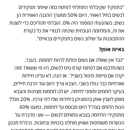
"בתפקיד שקיבלתי התחלתי לפתוח כמה שיותר תפקידים 
לנשים בחיל האוויר. היום 50% ממערך ההגנה האווירית הן 
נשים, כשהגעתי המספר היה 0%. הובלתי תהליכים כדי לשנות 
את זה, והמלחמה הנוכחית שינתה לגמרי את כל נקודת 
ההתבוננות על שילוב נשים בתפקידים צבאיים". 
באיזה אופן?
"כבר אין שאלה אם נשים יכולות להיות לוחמות. בעבר, 
כשהתלבטו אם לפתוח קורס טיס לנשים, היו מי ששאלו 'ומה 
יקרה אם טייסת תיפול בשבי?'. אז הנה, לא עלינו חיילות 
ואזרחיות כבר נפלו בשבי. הצבא צריך היום עוד הרבה חיילים, 
בעיקר לוחמים ותומכי לחימה. יש לנו לוחמות מצוינות והצבא 
מוזמן לשבץ אותן בהמוניהן ביחידות שלו לפי צרכיו. 20% מכלל 
הכוח הלוחם בצה"ל היום מבוסס על לוחמות, כמעט 60% 
מתפקידי הלחימה בצבא פתוחים לנשים — ואני מדברת על 
הכשרות משותפות ושוויון מוחלט בזכויות ובחובות. כרמ"ח תכנון 