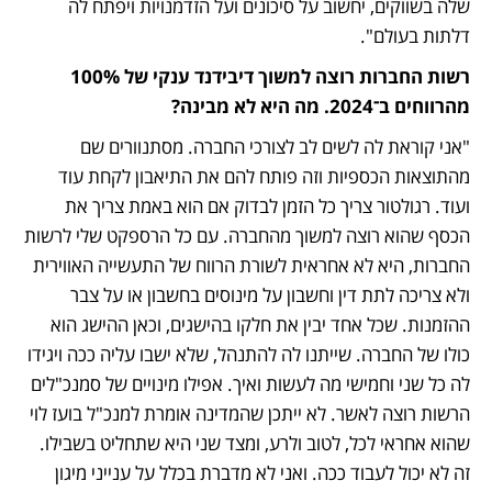
שלה בשווקים, יחשוב על סיכונים ועל הזדמנויות ויפתח לה 
דלתות בעולם". 
רשות החברות רוצה למשוך דיבידנד ענקי של 100% 
מהרווחים ב־2024. מה היא לא מבינה?
"אני קוראת לה לשים לב לצורכי החברה. מסתנוורים שם 
מהתוצאות הכספיות וזה פותח להם את התיאבון לקחת עוד 
ועוד. רגולטור צריך כל הזמן לבדוק אם הוא באמת צריך את 
הכסף שהוא רוצה למשוך מהחברה. עם כל הרספקט שלי לרשות 
החברות, היא לא אחראית לשורת הרווח של התעשייה האווירית 
ולא צריכה לתת דין וחשבון על מינוסים בחשבון או על צבר 
ההזמנות. שכל אחד יבין את חלקו בהישגים, וכאן ההישג הוא 
כולו של החברה. שייתנו לה להתנהל, שלא ישבו עליה ככה ויגידו 
לה כל שני וחמישי מה לעשות ואיך. אפילו מינויים של סמנכ"לים 
הרשות רוצה לאשר. לא ייתכן שהמדינה אומרת למנכ"ל בועז לוי 
שהוא אחראי לכל, לטוב ולרע, ומצד שני היא שתחליט בשבילו. 
זה לא יכול לעבוד ככה. ואני לא מדברת בכלל על ענייני מיגון 