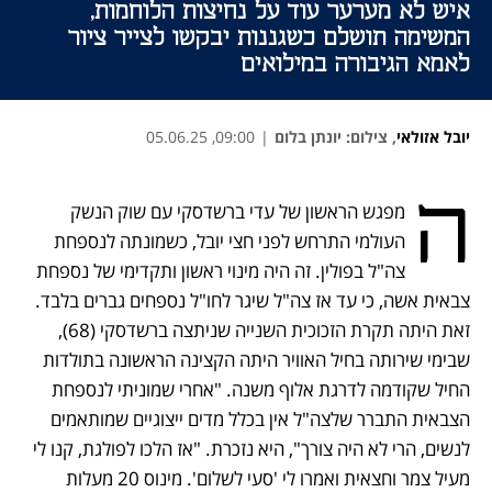
איש לא מערער עוד על נחיצות הלוחמות,
המשימה תושלם כשגננות יבקשו לצייר ציור
לאמא הגיבורה במילואים
יובל אזולאי
,
צילום: יונתן בלום
|
09:00, 05.06.25
נפתח בכרטיסייה חדשה
נפתח בכרטיסייה חדשה
נפתח בכרטיסייה חדשה
ה
מפגש הראשון של עדי ברשדסקי עם שוק הנשק 
העולמי התרחש לפני חצי יובל, כשמונתה לנספחת 
צה"ל בפולין. זה היה מינוי ראשון ותקדימי של נספחת 
צבאית אשה, כי עד אז צה"ל שיגר לחו"ל נספחים גברים בלבד. 
זאת היתה תקרת הזכוכית השנייה שניתצה ברשדסקי (68), 
שבימי שירותה בחיל האוויר היתה הקצינה הראשונה בתולדות 
החיל שקודמה לדרגת אלוף משנה. "אחרי שמוניתי לנספחת 
הצבאית התברר שלצה"ל אין בכלל מדים ייצוגיים שמותאמים 
לנשים, הרי לא היה צורך", היא נזכרת. "אז הלכו לפולגת, קנו לי 
מעיל צמר וחצאית ואמרו לי 'סעי לשלום'. מינוס 20 מעלות 