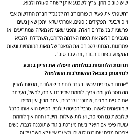
שיש טובים מהן. צריך לשכנע אותן לשתף פעולה ולבוא. 
"חשפתי את פעילות פורום דבורה למנכ"ל חברת החדשות אבי 
וייס ולבעלי תפקידים נוספים, אמרתי שלא ייתכן שאין נשים 
פרשניות במשדרים האלה. ומפני שאני לא מאלה שמתריעים ואז 
מעבירים הלאה את תפוח האדמה הלוהט, השתדלתי להביא 
פתרונות. הנחתי לפניהם את המאגר של מאות המומחיות ונשות 
המקצוע בפורום דבורה, וזה עבד טוב".
תרומת הלוחמות במלחמה חיסלה את הדיון בנוגע 
לנחיצותן בצבא? ההשתלבות הושלמה?
"אנחנו מעבירים עכשיו בקרב לוחמות שאלונים, מנסות להבין 
מה חסר להן ומה צריך. לוחמת שדיברנו איתה, למשל, העלתה 
את סוגיית המדים, שתוכננו לגברים. אתה מבין, אין מדים 
שמותאמים לאשה. סרבל הטיסה שלובש הטייס הוא אותו סרבל 
שלובשת גם הטייסת, ועולות שאלות. מישהו תהה איך לוחמת 
עושה פיפי אם היא לובשת מערכת ביגוד שתוכננה לגבר? נשים 
צריכות מדים שתוכננו לנשים, ולצערי איש לא חשב על זה. 