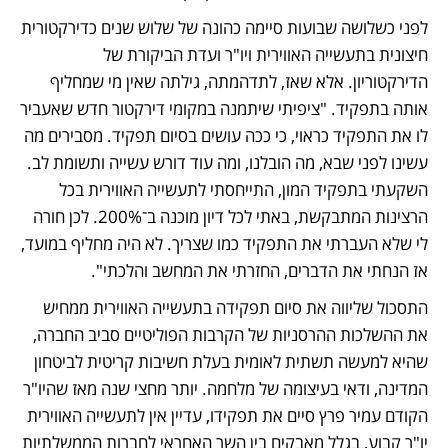
לפני כשלושה שבועות סיימה כהונה של שלוש שנים כדירקטורית 
חיצונית בתעשייה האווירית ויו"ר ועדת הביקורת של 
הדירקטוריון. אלא שאז, לתדהמתה, גילתה שאין מי שמחליף 
אותה בתפקיד. "ציפיתי שיתמנה במקומי דירקטור חדש שאעביר 
לו את התפקיד כראוי, כי ככה עושים בסיום תפקיד. מסבירים מה 
עשינו לפני שבא, מה הובלנו, ומה עוד דורש עשייה ותשומת לב. 
השקעתי בתפקיד המון, התייחסתי לתעשייה האווירית בכל 
הרצינות המתבקשת, באתי לכל דיון מוכנה ב־200%. לכן חורה 
לי שלא העברתי את התפקיד כמו שצריך. לא היה מחליף במועד, 
אז הנחתי את הדברים, החזרתי את המחשב והלכתי".
התסכול שליווה את סיום תפקידה בתעשייה האווירית ממחיש 
את ההשלכות ההרסניות של הקרבות הפוליטיים סביב החברה, 
שהיא למעשה תשתית לאומית בעלת חשיבות קריטית לביטחון 
המדינה, ודאי בעיצומה של מלחמה. יותר מחצי שנה מאז שהיו"ר 
הקודם עמיר פרץ סיים את תפקידו, עדיין אין לתעשייה האווירית 
יו"ר קבוע, בגלל מאבקים בין השר האחראי לחברות הממשלתיות 