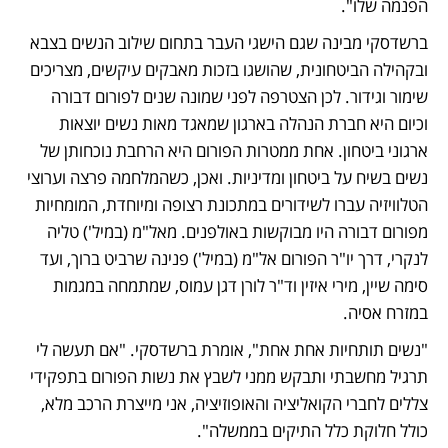
הפנמה שלו".
ברשדסקי מבינה שגם הישגי העבר בתחום שילוב הנשים בצבא 
ובקהילה הביטחונית, שהושגו בזכות מאבקים עיקשים, מצריכים 
שימור וגידור. לכן הצטרפה לפני שמונה שנים לפורום דבורה 
וכיום היא חברת הנהלה בארגון שמאגד מאות נשים יוצאות 
ארגוני ביטחון. אחת ממטרות הפורום היא הרחבת נוכחותן של 
נשים בשיח על ביטחון ומדיניות. ואכן, כשהמלחמה פרצה וערוצי 
הטלוויזיה עברו לשידורים במתכונת רצופה ומיוחדת, המומחיות 
מפורום דבורה היו מבוקשות באולפנים. מאל"מ (במיל') טליה 
לנקרי, דרך יו"ר הפורום אל"מ (במיל') פנינה שרביט ברוך, ועד 
סימה שיין, מירי איזין וד"ר לורן דגן עמוס, שמתמחה במגמות 
במזרח אסיה.
"נשים תותחיות אחת אחת", אומרת ברשדסקי. "אם תעשה לי 
תרגיל מחשבתי ותבקש ממני לשבץ את נשות הפורום בתפקידי 
צללים לחברי הקואליציה והאופוזיציה, אני מייצרת הרכב מלא, 
כולל חלוקת כלל התיקים בממשלה".