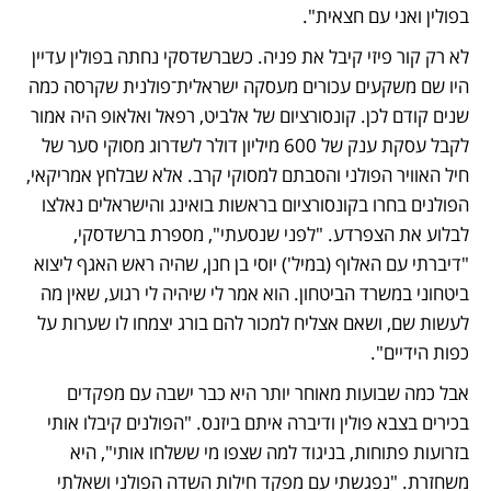
בפולין ואני עם חצאית".
לא רק קור פיזי קיבל את פניה. כשברשדסקי נחתה בפולין עדיין 
היו שם משקעים עכורים מעסקה ישראלית־פולנית שקרסה כמה 
שנים קודם לכן. קונסורציום של אלביט, רפאל ואלאופ היה אמור 
לקבל עסקת ענק של 600 מיליון דולר לשדרוג מסוקי סער של 
חיל האוויר הפולני והסבתם למסוקי קרב. אלא שבלחץ אמריקאי, 
הפולנים בחרו בקונסורציום בראשות בואינג והישראלים נאלצו 
לבלוע את הצפרדע. "לפני שנסעתי", מספרת ברשדסקי, 
"דיברתי עם האלוף (במיל') יוסי בן חנן, שהיה ראש האגף ליצוא 
ביטחוני במשרד הביטחון. הוא אמר לי שיהיה לי רגוע, שאין מה 
לעשות שם, ושאם אצליח למכור להם בורג יצמחו לו שערות על 
כפות הידיים". 
אבל כמה שבועות מאוחר יותר היא כבר ישבה עם מפקדים 
בכירים בצבא פולין ודיברה איתם ביזנס. "הפולנים קיבלו אותי 
בזרועות פתוחות, בניגוד למה שצפו מי ששלחו אותי", היא 
משחזרת. "נפגשתי עם מפקד חילות השדה הפולני ושאלתי 