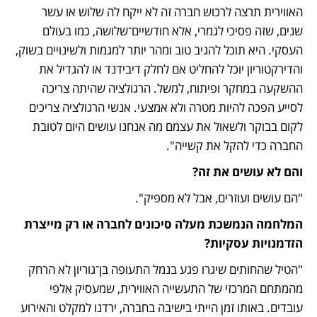
האווירית תרצה לרכוש חברה זה לא ייקח לה שלוש או עשר 
שנים, שזה פסיכי לגמרי, אלא חודשיים־שלושה, כמו בעולם 
העסקי. היא תוכל להגיב טוב ומהר יותר למגמות ולשינויים בשוק, 
והדירקטוריון יוכל להחליט אם לחלק דיבידנד או להגדיל את 
ההשקעה במחקר ופיתוח, למשל. הרגולציה שהיתה צריכה 
לסייע הפכה להיות מטרה ולא אמצעי. אנשי הרגולציה צריכים 
לקום בבוקר ולשאול את עצמם מה אנחנו עושים היום לטובת 
החברה כדי להקל את קשייה".
והם לא עושים את זה?
"הם עושים ועוזרים, אבל לא מספיק".
המלחמה הנמשכת מעלה סיכונים לחברה או רק מייצרת 
הזדמנויות עסקיות?
"הטיל שהחותים שיגרו פגע בנמל התעופה בן־גוריון לא הרחק 
מהמתחם המרכזי של התעשייה האווירית, שמעסיק אלפי 
עובדים. באותו זמן הייתי בישיבה בחברה, ירדנו למקלט והאירוע 