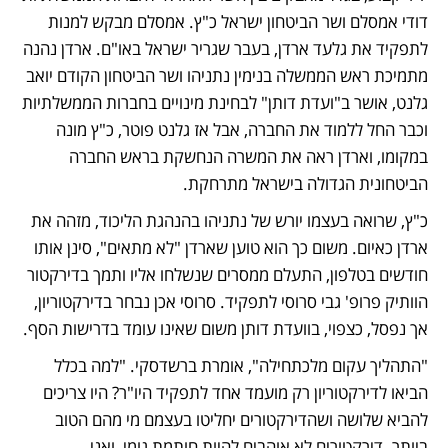
דודי אמסלם ושר הביטחון ישראל כ"ץ. אמסלם מבקש למנות 
לתפקיד את גלעד ארדן, בעבר שגריר ישראל באו"ם. ארדן נהנה 
מתמיכת ראש הממשלה בנימין נתניהו ושר הביטחון הקודם יואב 
גלנט, אושר ב"ועדת דותן" לבחינת מינויים בחברות הממשלתיות 
וכבר החל ללמוד את החברה, אבל אז גלנט פוטר, כ"ץ מונה 
במקומו, וארדן ראה את המשרה הנחשקת בראש החברה 
הביטחונית הגדולה בישראל מתרחקת.
כ"ץ, שרואה בעצמו יורש של נתניהו בהנהגת הליכוד, מזהה את 
ארדן כאיום. משום כך הוא טוען שארדן "לא מתאים", סינן אותו 
חודשים בטלפון, התעלם ממסרים שנשלחו אליו ותמך בדירקטור 
הוותיק פרופ' גבי סרוסי לתפקיד. סרוסי אכן נבחר בדירקטוריון, 
אך נפסל, כצפוי, בוועדת דותן משום שאינו עומד בדרישות הסף.
"התהליך עקום מלכתחילה", אומרת ברשדסקי. "למה בכלל 
הביאו לדירקטוריון רק מועמד אחד לתפקיד היו"ר? היו צריכים 
להביא שלושה ושהדירקטורים יחליטו בעצמם מי מהם הטוב 
ביותר. דירקטורים לא אוהבים להיות חותמת גומי, ואני 