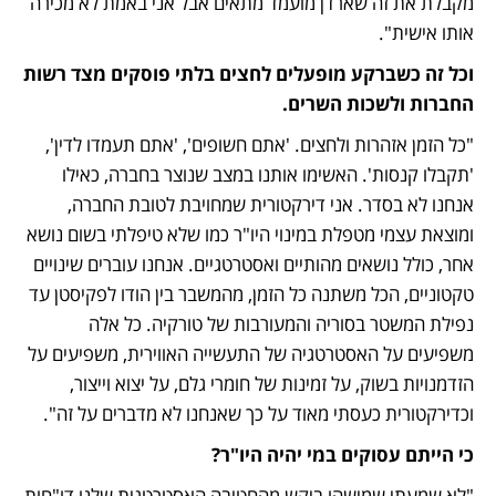
מקבלת את זה שארדן מועמד מתאים אבל אני באמת לא מכירה 
אותו אישית".
וכל זה כשברקע מופעלים לחצים בלתי פוסקים מצד רשות 
החברות ולשכות השרים. 
"כל הזמן אזהרות ולחצים. 'אתם חשופים', 'אתם תעמדו לדין', 
'תקבלו קנסות'. האשימו אותנו במצב שנוצר בחברה, כאילו 
אנחנו לא בסדר. אני דירקטורית שמחויבת לטובת החברה, 
ומוצאת עצמי מטפלת במינוי היו"ר כמו שלא טיפלתי בשום נושא 
אחר, כולל נושאים מהותיים ואסטרטגיים. אנחנו עוברים שינויים 
טקטוניים, הכל משתנה כל הזמן, מהמשבר בין הודו לפקיסטן עד 
נפילת המשטר בסוריה והמעורבות של טורקיה. כל אלה 
משפיעים על האסטרטגיה של התעשייה האווירית, משפיעים על 
הזדמנויות בשוק, על זמינות של חומרי גלם, על יצוא וייצור, 
וכדירקטורית כעסתי מאוד על כך שאנחנו לא מדברים על זה".
כי הייתם עסוקים במי יהיה היו"ר?
"לא שמעתי שמישהו ביקש מהחטיבה האסטרטגית שלנו דו"חות 