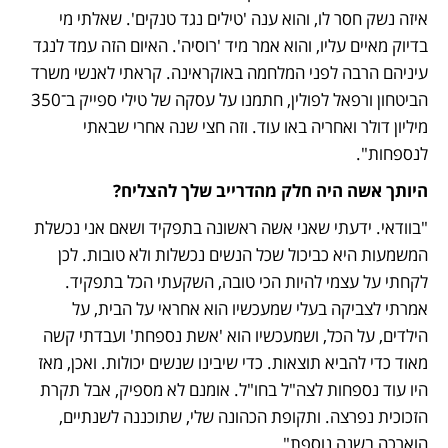
איזה נשק חסר לו, והוא ענה 'טילים נגד טנקים'. שאלתי מי 
בדיוק מאיים עליו, והוא אמר מיד 'רוסיה'. האיום הזה עמד לנגד 
עיניהם הרבה לפני המלחמה באוקראינה. קראתי לאנשי משרד 
הביטחון ורפאל לפולין, חתמנו על עסקה של טילי ספייק ב־350 
מיליון דולר ואחריה באו עוד. וזה חצי שנה אחרי שבאתי 
לנספחות". 
היותך אשה היה חלק מהדרייב שלך להצליח?
"בוודאי. ידעתי שאני אשה ראשונה בתפקיד ושאם אני נכשלת 
המשמעות היא כביכול שכל הנשים נכשלות ולא טובות. לכן 
לקחתי על עצמי להיות הכי טובה, השקעתי הכל בתפקיד. 
אמרתי לצביקה בעלי שמעכשיו הוא אחראי על הבית, על 
הילדים, על הכל, ושמעכשיו הוא 'אשת נספחת' ועבדתי קשה 
מאוד כדי להביא תוצאות. כדי שיבינו שנשים יכולות. ואכן, מאז 
היו עוד נספחות לצה"ל בחו"ל. אומנם לא מספיק, אבל תקרת 
הזכוכית נפרצה. ותקופת הכהונה שלי, שתוכננה לשנתיים, 
הוארכה בשנה נוספת".