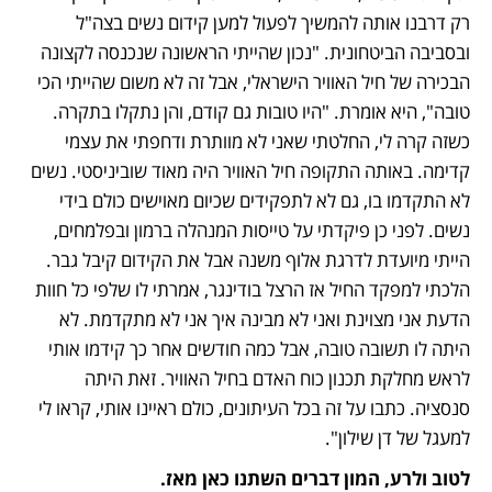
רק דרבנו אותה להמשיך לפעול למען קידום נשים בצה"ל 
ובסביבה הביטחונית. "נכון שהייתי הראשונה שנכנסה לקצונה 
הבכירה של חיל האוויר הישראלי, אבל זה לא משום שהייתי הכי 
טובה", היא אומרת. "היו טובות גם קודם, והן נתקלו בתקרה. 
כשזה קרה לי, החלטתי שאני לא מוותרת ודחפתי את עצמי 
קדימה. באותה התקופה חיל האוויר היה מאוד שוביניסטי. נשים 
לא התקדמו בו, גם לא לתפקידים שכיום מאוישים כולם בידי 
נשים. לפני כן פיקדתי על טייסות המנהלה ברמון ובפלמחים, 
הייתי מיועדת לדרגת אלוף משנה אבל את הקידום קיבל גבר. 
הלכתי למפקד החיל אז הרצל בודינגר, אמרתי לו שלפי כל חוות 
הדעת אני מצוינת ואני לא מבינה איך אני לא מתקדמת. לא 
היתה לו תשובה טובה, אבל כמה חודשים אחר כך קידמו אותי 
לראש מחלקת תכנון כוח האדם בחיל האוויר. זאת היתה 
סנסציה. כתבו על זה בכל העיתונים, כולם ראיינו אותי, קראו לי 
למעגל של דן שילון".
לטוב ולרע, המון דברים השתנו כאן מאז.