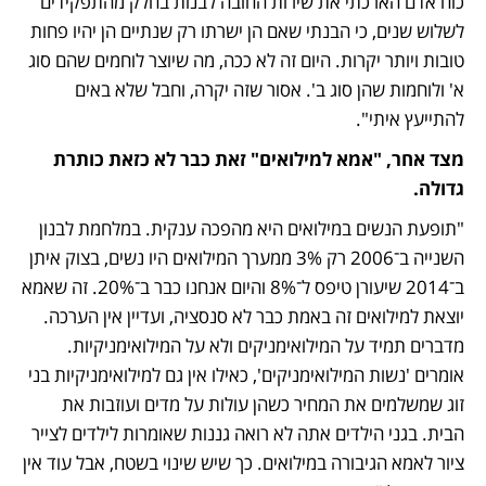
כוח אדם הארכתי את שירות החובה לבנות בחלק מהתפקידים 
לשלוש שנים, כי הבנתי שאם הן ישרתו רק שנתיים הן יהיו פחות 
טובות ויותר יקרות. היום זה לא ככה, מה שיוצר לוחמים שהם סוג 
א' ולוחמות שהן סוג ב'. אסור שזה יקרה, וחבל שלא באים 
להתייעץ איתי".
מצד אחר, "אמא למילואים" זאת כבר לא כזאת כותרת 
גדולה.
"תופעת הנשים במילואים היא מהפכה ענקית. במלחמת לבנון 
השנייה ב־2006 רק 3% ממערך המילואים היו נשים, בצוק איתן 
ב־2014 שיעורן טיפס ל־8% והיום אנחנו כבר ב־20%. זה שאמא 
יוצאת למילואים זה באמת כבר לא סנסציה, ועדיין אין הערכה. 
מדברים תמיד על המילואימניקים ולא על המילואימניקיות. 
אומרים 'נשות המילואימניקים', כאילו אין גם למילואימניקיות בני 
זוג שמשלמים את המחיר כשהן עולות על מדים ועוזבות את 
הבית. בגני הילדים אתה לא רואה גננות שאומרות לילדים לצייר 
ציור לאמא הגיבורה במילואים. כך שיש שינוי בשטח, אבל עוד אין 