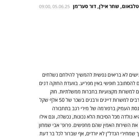
טלבאום
,
שחר אילן
,
דור סער־מן
09:00, 05.06.25
חיילים ששירתו מאות ימים במלחמה ומרגישים לא בריאים נפשית להמשיך להילחם נשלחים 
לכלא. חרדים שמסרבים להתגייס ממשיכים להסתובב חופשי באין מפריע. בוועדת החוקה דנים 
בעוד חוק שיאפשר למנות פעילים פוליטיים למשרות מקצועיות בחברות ממשלתיות. חוק 
מושחת חדש מאפשר מינוי של מאות מקורבים למשרות דיינים ורבנים בשכר של 50 אלף שקל 
בחודש, ולכל החיים. מרכז המחקר של הכנסת העמיק ברפורמה של מירי רגב בתחבורה 
הציבורית וגילה את מה שכולנו ידענו — היא נולדה מכל הסיבות הלא נכונות, נכשלה, וגם אילו 
היתה מצליחה לא היתה מספקת לנוסעים את השירות האמין שהם מחפשים. פרופ' אבי שמחון 
מכין את הקרקע להאשמת בנק ישראל בכך שמחירי הנדל"ן לא יורדים, אף שברור לכל בר דעת 