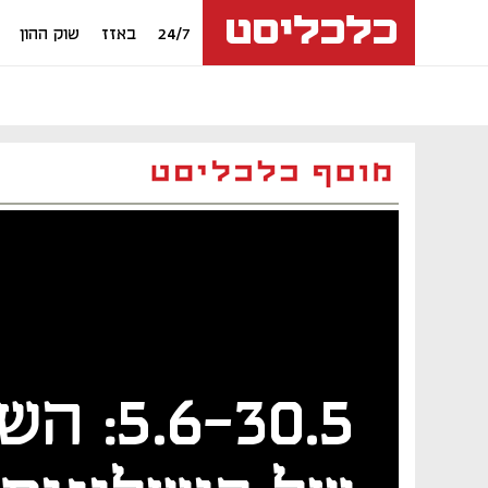
24/7
באזז
שוק ההון
5.6-30.5