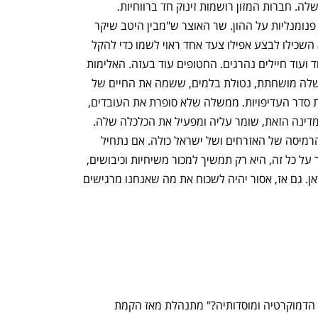
שהמצב הזה הוא תוצאה של מחדלי הממשלה. חברות המזון רושמות זינוק חד ברווחיות. 
הבנקים וחברות הביטוח נהנים מתשואות פנומנליות על ההון. שר האוצר ש"מבין היטב שיקר 
כאן" ושר הכלכלה שטס כל הזמן לחו"ל לא השכילו לבצע אפילו צעד אחד ראוי לשמו כדי להקל 
על הצרכן הישראלי. המלחמה נמשכת. עוד ועוד חיילים נהרגים. החטופים עוד בעזה. האלימות 
משתוללת. אלה החיים בישראל תחת ממשלה מושחתת, נטולת בלמים, ששמה את החיים של 
כולנו ואת הרווחה הבסיסית שלנו, בתחתית סדר העדיפויות. ממשלה שלא סופרת את העובדים, 
את המשרתים, את הציבור שמחזיק את המדינה הזאת, שומר עליה ומפעיל את הכלכלה שלה. 
וזה שבוע אחד, עוד שבוע אחד, בתהליך הרמיסה של האזרחים ושל ישראל כולה. אם נתחיל 
להריח בחירות בקרוב, הממשלה לא תדבר על כל זה, היא רק תמשיך למכור משיחיות וכיבושים, 
ביטחון שווא, שנאה ושקרים מכאן ועד איראן. גם אז, אסור יהיה לשכוח את מה שאנחנו מרגישים 
התחרות הצמודה "מי יחריב מהר יותר את הדמוקרטיה ומוסדותיה?" מתנהלת מאז הקמת 