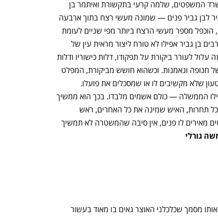
הממשלה בין שלושה שרים: יריב לוין במשרד המשפטים, שלמה קרעי בתקשורת ואיתמר בן 
גביר בביטחון הלאומי. השבוע האחרון האיר לבן גביר פנים — שמונה מעשי רצח בתוך ארבעה 
ימים. מאז כניסתו לתפקיד, בתחילת 2023, הוכפל מספר מעשי הרצח ביותר מפי שניים לעומת 
כהונת קודמו עמר בר־לב. כשהקורבנות ערבים בן גביר אפילו לא טורח ליצור מראית עין של 
עשייה, אבל כשמדובר ביהודים ברור לו שזה עלול לעורר ביקורת על תפקודו, דלות כישוריו ודלות 
מינוייו, מינויים שנעשים לפי מפתח יחיד של חנופה ונאמנות. וכשהוא חושש מביקורת, המפלט 
של בן גביר הוא כמובן להאשים אחרים, לטעון שלא מקשיבים לו או שמסכלים את פועלו. 
הפרקליטות, בתי המשפט, התקשורת ואפילו הממשלה — כולם אשמים מלבדו. בכך הוא ממשיך 
את דרכו של המחריב הראשי, זה שמעל לכל תחרות, האיש שמינה את כל האחרים, ראש 
הממשלה בנימין נתניהו. וכשסקרי המנדטים מאירים לו פנים, אין סיבה שהמשטרה לא תמשיך 
משה גורלי
בסוף השבוע שעבר התפרסם הנומרטור, אותו מסמך שכלכלני האוצר גאים בו מאוד בעשור 