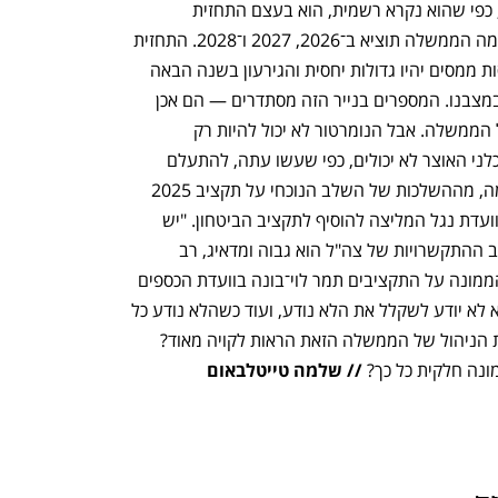
האחרון. "תוכנית התקציב התלת־שנתית", כפי שהוא נקרא רשמית, הוא בעצם התחזית 
הממשלתית, והגרסה הטרייה שלו צופה כמה הממשלה תוציא ב־2026, 2027 ו־2028. התחזית 
אופטימית למדי — באוצר צופים שההכנסות ממסים יהיו גדולות יחסית והגירעון בשנה הבאה 
יהיה "רק" 2.8%, לא רע בכלל בהתחשב במצבנו. המספרים בנייר הזה מסתדרים — הם אכן 
משקפים את ההתחייבויות המשפטיות של הממשלה. אבל הנומרטור לא יכול להיות רק 
מתמטיקה, הוא חייב להתייחס למהות. כלכלני האוצר לא יכולים, כפי שעשו עתה, להתעלם 
מהכאוס התקציבי הכרוך בהארכת המלחמה, מההשלכות של השלב הנוכחי על תקציב 2025 
ועל התקציב הבא, מ־15 מיליארד שקל שוועדת נגל המליצה להוסיף לתקציב הביטחון. "יש 
הרבה סימני שאלה לאן המבצע הולך, קצב ההתקשרויות של צה"ל הוא גבוה ומדאיג, רב 
הנסתר על הגלוי", אמרה השבוע סגנית הממונה על התקציבים תמר לוי־בונה בוועדת הכספים 
של הכנסת. אז מה שווה הנומרטור אם הוא לא יודע לשקלל את הלא נודע, ועוד כשהלא נודע כל 
כך גדול? כמה הוא כבר יכול לחזות כשתחת הניהול של הממשלה הזאת הראות לקויה מאוד? 
ונה חלקית כל כך?
 // שלמה טייטלבאום