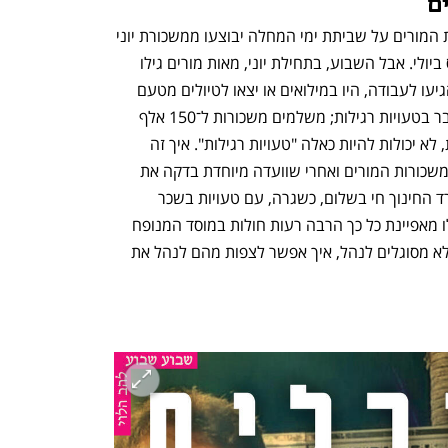
ם
משרד החינוך הודיע שהקיזוזים במשכורות המורים על שביתת ימי המחלה יבוצעו ממשכורת יוני 
— כלומר המורים יראו אותם בכסף שנכנס ביולי. אבל השבוע, בתחילת יוני, מאות מורים גילו 
שמשכורתם בחודש מאי נחתכה, גם אם הגיעו לעבודה, היו במילואים או יצאו לטיולים מטעם 
בית הספר. במשרד החינוך אומרים שמדובר בטעויות רגילות; משלמים משכורות ל־150 אלף 
מורים, יש טעויות. אבל זה לא אמור לקרות, לא יכולות להיות כאלה "טעויות רגילות". איך זה 
ייתכן, אחרי כל כך הרבה שנים של כאוס במשכורות המורים ואחרי שוועדה מיוחדת בדקה את 
הנושא ופרסמה המלצות? העובדה שמשרד החינוך חי בשלום, כשגרה, עם טעויות בשכר 
ועובדים שלא יכולים לדעת כמה כסף יקבלו מאפיינת כל כך הרבה רעות חולות במוסד המנופח 
והמסורבל הזה. אם את הביורוקרטיה הם לא מסוגלים לנהל, איך אפשר לצפות מהם לנהל את 