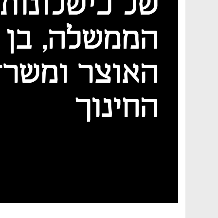
של כישלונות
הממשלה, בן ג
האוצר ומשרד
החינוך