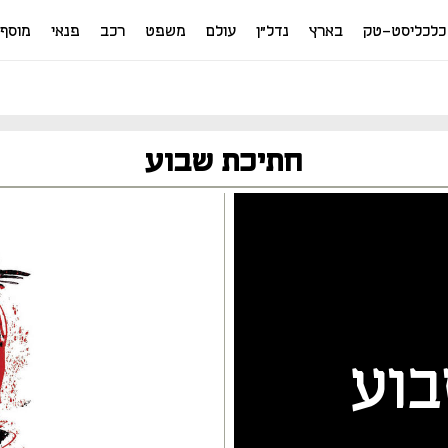
כלכליסט-טק
בארץ
נדל"ן
עולם
משפט
רכב
פנאי
מוסף
חתיכת שבוע
: השבוע