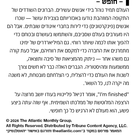
- חופש -
העולם תמיד נוהל בידי אנשים עשירים. הברונים השודדים של 
התקופה המוזהבת נודעו באכזריותם בצבירת עושר — שכרו 
אנשים (פינקרטונים) כדי לירות בחברי איגודים שובתים. אבל הם 
היו מעורבים בעולם שסביבם, והשתמשו בעושרם ובכוחם כדי 
להפוך אותו לכמה שיותר רווחי. גם המיליארדרים של ימינו 
מתמרנים את החברה כדי למקסם את רווחיהם, אבל כעת קורה 
גם משהו אחר — ניתוק מהמציאות של סיבה ותוצאה, 
ממשמעות ומהיסטוריה. הגברים האלה כבר לא חשים צורך 
לשנות את העולם כדי להצליח, כי הצלחתם מובטחת, לא משנה 
מה יקרה לנו, כל השאר.
"I’m finished", אומר דניאל פליינוויו בעודו יושב מרוצה על 
הרצפה המלוטשת של ממלכתו השמימית. אף שזה עתה ביצע 
פשע, הוא מעולם לא הרגיש כל כך חופשי.  