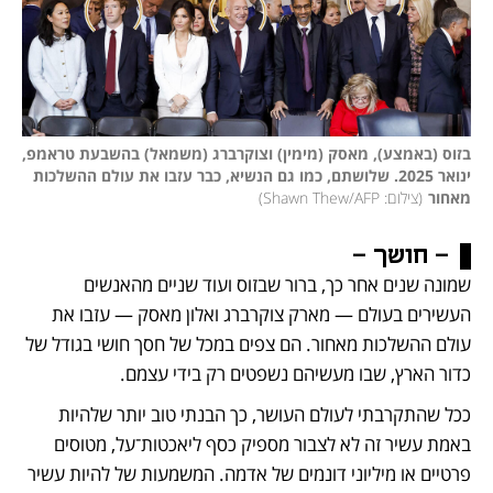
בזוס (באמצע), מאסק (מימין) וצוקרברג (משמאל) בהשבעת טראמפ, 
ינואר 2025. שלושתם, כמו גם הנשיא, כבר עזבו את עולם ההשלכות 
מאחור
(
צילום: Shawn Thew/AFP
)
- חושך -
שמונה שנים אחר כך, ברור שבזוס ועוד שניים מהאנשים 
העשירים בעולם — מארק צוקרברג ואלון מאסק — עזבו את 
עולם ההשלכות מאחור. הם צפים במכל של חסך חושי בגודל של 
כדור הארץ, שבו מעשיהם נשפטים רק בידי עצמם.
ככל שהתקרבתי לעולם העושר, כך הבנתי טוב יותר שלהיות 
באמת עשיר זה לא לצבור מספיק כסף ליאכטות־על, מטוסים 
פרטיים או מיליוני דונמים של אדמה. המשמעות של להיות עשיר 