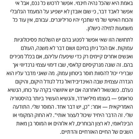
באמת היא שהכל נהיה חינמי. אפשר לרכוש כל נכס, אבל אי 
אפשר לאבד דבר, כי שום אובדן לא ישפיע על המעמד הגלובלי 
והכוח האישי של מי שתכף יהיו טריליונרים. עבורם, אין עוד כל 
משמעות למילה כישלון.
לתחושה הזו שאי אפשר לפגוע בהם יש השלכות פסיכולוגיות 
עמוקות. אם הכל ניתן בחינם ושום דבר לא משנה, העולם 
ואנשים אחרים קיימים רק כדי שיפעלו עליהם, אם בכלל מכירים 
בהם. זה שונה מנרקיסיזם קלאסי, שבו דימוי עצמי גרנדיוזי אך 
שברירי יכול להסוות חוסר ביטחון עמוק. מה שאני מדבר עליו הוא 
הגדרה עצמית שבה האינדיבידואל גדל לגודל היקום, והיקום 
נעלם. כשנשאל לאחרונה אם יש איזושהי בקרה על כוחו, הנשיא 
טראמפ — בעצמו מיליארדר, והנשיא העשיר ביותר בהיסטוריה 
האמריקאית — אמר: "כן, יש דבר אחד. המוסר שלי. התודעה 
שלי. זה הדבר היחיד שיכול לעצור אותי". לא החוק המקומי או 
הבינלאומי, לא רצון הבוחרים, לא אלוהים או המוסר בן מאות 
השנים של החיים האזרחיים והדתיים.