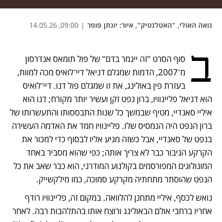
נואה האולי, "האטלנטיק"
,
איור: יונתן פופר
|
09:00, 14.05.26
נפתח בכרטיסייה חדשה
נפתח בכרטיסייה חדשה
נפתח בכרטיסייה חדשה
ב
סוף הסרט "זה ייגמר בדם" של פול תומאס אנדרסון 
מ־2007, הדמות שמגלם דניאל דיי־לואיס מכה למוות, 
בעזרת פין באולינג, את זו שמגלם פול דנו. דיי־לואיס 
הוא דניאל פליינוויו, ברון נפט זקן ועשיר יותר מקורח; דנו הוא 
איליי סאנדיי, מטיף שבמשך כל שנות התבססותו והתעשרותו של 
ברון הנפט היה הנמסיס שלו. פליינוויו חמד את האדמה העשירה 
בנפט של סאנדיי, אבל כשזה מגיע אליו לבסוף כדי למכור את 
הקרקע הגיבור כבר לא צריך אותה; כפי שהוא מסביר באחד 
המונולוגים המפורסמים בקולנוע המודרני, הוא כבר שאב את כל 
הנפט שהוסתר מתחתיה מקרקע סמוכה, כמו מילקשייק.
נואש לכסף, איליי מתחנן להלוואה. במקום זה, פליינוויו רודף 
אחריו ברחבי אולם הבאולינג ורוצח אותו בהתלהבות רבה. לאחר 