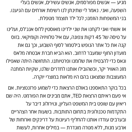
מגיע — אנשים מפורסמים, אנשים עשירים, אנשים בעלי 
השפעה, ואני. נאמר לי שתינתן לנו רשימת אורחים עם הגיענו. 
בני המשפחות הוזמנו; לכל ילד תוצמד מטפלת.
אז אשתי ואני לקחנו את שני ילדינו מאוסטין ללוס אנג'לס, ועלינו 
על טיסה של 45 דקות צפונה, עם איל טלוויזיה וקומיקאי. בזוס 
קנה את כל אתר הנופש בילטמור לסוף השבוע, וכך גם את 
מועדון החוף שמעבר לרחוב. הוא הביא חברת אבטחה מלאס 
וגאס כדי להבטיח את שלומנו ופרטיותנו. התחושה היתה שאפילו 
מזג האוויר יקר, וכשהובילו אותנו לחדרים שלנו, שקיות המתנה 
המעוצבות שמצאנו בהם היו מלאות במוצרי יוקרה.
בכל בוקר התאספנו באולם הרצאות כדי לשמוע פרזנטציות. אם 
אי פעם ראיתם הרצאת TED, אתם מבינים את הפורמט. היה שם 
ריאיון עם שופט בית המשפט העליון, ונוירולוג דיבר על 
התקדמות טכנולוגית בתחום התותבות. בשעות אחר הצהריים 
ובערבים עודדו אותנו להחליף רעיונות על דרינקים וארוחות של 
ארבע מנות, ללא מטרה מוגדרת — במילים אחרות, לעשות 