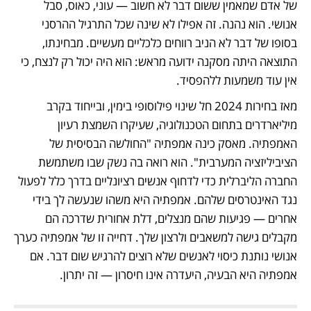
של אדם שמאמין ששום דבר לא חשוב — עוני, כאוס, סבל 
אנושי. הוא נהנה. זה אפילו לא שינה שכל התרגיל ההרסני 
בסופו של דבר לא הניב רווחים כלכליים מעשיים. מבחינתו, 
התוצאה היתה מסקנה ידועה מראש: הוא היה יכול רק לנצח, כי 
אין עוד משמעות ללהפסיד.
מאז בחירות 2024 חל שינוי פילוסופי בימין, ובייחוד בקרב 
מיליארדרים בתחום הטכנולוגיה, שעיקרו השמצת רעיון 
האמפתיה. מאסק כינה אמפתיה "החולשה הבסיסית של 
הציביליזציה המערבית". הוא רואה בה נשק שבו משתמשת 
החברה הליברלית כדי לדחוף אנשים רציונליים בדרך כלל לפעול 
נגד האינטרסים שלהם. אמפתיה היא משהו שנעשה לך בידי 
אחרים — פגיעות שהם מנצלים, דלת אחורית שדרכה הם 
מקבלים גישה למשאבים ולרצון שלך. דחייה זו של אמפתיה כערך 
אנושי נותנת כיסוי לאנשים שלא רוצים להרגיש שום דבר. אם 
אמפתיה היא הבעיה, היעדרה אינו חיסרון — זה יתרון.