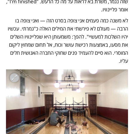
שזה נגמר, משרת בא לראות על מה כל הרעש. "I’m finished", 
אומר פליינוויו. 
לא משנה כמה פעמים אני צופה בסרט הזה — ואני צופה בו 
הרבה — מעולם לא פירשתי את המילים האלה כ"גמרתי. עכשיו 
יהיו השלכות למעשיי". להפך: משמעותן היא שפליינוויו השלים 
את מסעו, באמצעות רכישת עושר וכוח, אל תחום שמחוץ ליקום 
המוסרי. הוא סיים להעמיד פנים שחוקי החברה האנושית חלים 
עליו.