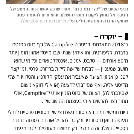
רגעי הסיום של "זה ייגמר בדם". אחרי שרכש עושר וכוח, המסע של 
הגיבור אל מחוץ ליקום המוסרי הושלם, והוא סיים להעמיד פנים 
שחוקי החברה האנושית חלים עליו
(
צילום מסך מתוך Youtube
)
- יוקרה - 
ב־2018 התארחתי בריטריט Campfire של ג'ף בזוס בסנטה 
ברברה, קליפורניה. זהו אירוע שנתי שבו מייסד אמזון מזמין יותר 
מ־80 אורחים — סלבס, אמנים, אינטלקטואלים וכל מי שהוא 
חושב שמעניין — לבלות שלושה לילות בריזורט פרטי. זמן קצר 
לפני כן אמזון הציעה שאעביר את עסקי הקולנוע והטלוויזיה שלי 
מדיסני אליה, ואף שסירבתי להצעה (או אולי דווקא משום 
שסירבתי לה), הצוות של בזוס הזמין אותי ל־Campfire, אולי 
מתוך רצון להרשים אותי בעוצמת ההישג שלו.
ביום חמישי חמים באוקטובר נשלח צי של מטוסים פרטיים לנמלי 
תעופה בוואן נויס ובניו יורק כדי להוביל אורחים לסנטה ברברה 
בסטייל. בשלב זה היתה לי רק תחושה מעורפלת לגבי מי עוד 