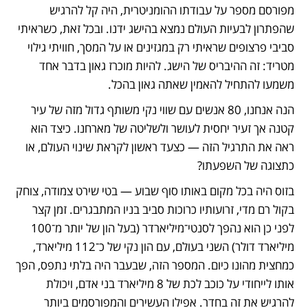
מפורסם מספר על עבודתו ההומניטרית, היה קל להרגיש 
שהפתרון לבעיות העולם נמצא בהישג ידנו. ובכל זאת, כשראיתי 
סביבי פרצופים שראיתי רק במגזינים או על המסך, חוויתי גילוי 
מטריד: זה ההיבריס של הישג. להיות מוכרז גאון בדבר אחד 
משמעו להתחיל להאמין שאתה גאון בהכל. 
הנה אנחנו, 80 אנשים עם שווי נקי משותף גדול מזה של עיר 
קטנה אך זעיר יחסית לעושר ולשליטה של מארחנו. כיצד הוא 
ראה את התרגיל הזה — כצעד ראשון לקראת שינוי העולם, או 
כתצוגה של השפעתו?
בזוס היה בכל מקום באותו סוף שבוע — בטי שירט צמודה, צוחק 
בקול רם מדי, זרועותיו כרוכות סביב בניו המתבגרים. זמן קצר 
לפני כן הוא נהפך לסנטי־מיליארדר (בעל הון של יותר מ־100 
מיליארד דולר) השני בעולם, עם הון נקי של כ־112 מיליארד, 
כמחצית מהונו כיום. המספר הזה, שבעבר היה בלתי נתפס, הפך 
אותו לייחודי על כוכב לכת של 8 מיליארד בני אדם, ויכולת 
להרגיש את זה בחדר. אפילו העשירים והמפורסמים ביותר 