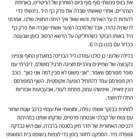
את בזוס פגשתי סוף סוף ביום האחרון של הריטריט, בארוחת 
הצהריים, אחרי שאשתי שברה את פרק כף היד. ניגשתי כדי 
להודות לו על האירוח, והוא שאל איך היתה החוויה שלנו. אמרתי 
לו שהיה נהדר, אבל שלמרבה הצער אשתי שברה את פרק כף 
היד באותו הבוקר כשהחליקה על הדשא הרטוב בזמן שבעטה 
בכדור עם בננו בן ה־6.
בלילה שלפני כן כולנו עמדנו ליד הבריכה במועדון החוף וצפינו 
בקבוצה של שחיינים צורניים מציגה תרגיל מושלם. דיברתי עם 
סופר מפורסם שאמר: "אני פשוט לא מבין למה אני כאן". כוכב 
רוק מפורסם עמד להתחיל הופעה אקוסטית. השף המפורסם 
הכין פאייה. איפשהו עמוק מתחת לעורי, אבעבועות אכזריות 
החלו להיווצר.
למחרת בבוקר אשתי נפלה, ומצאתי את עצמי ברכב שטח שחור 
עם צוות של קבלני אבטחה פרטיים, שלקחו אותנו במהירות 
לכניסה האחורית של חדר מיון בסנטה ברברה, שם היא נבדקה 
וטופלה מיד. הספקנו לחזור בזמן כדי לצפות בשופט בית המשפט 