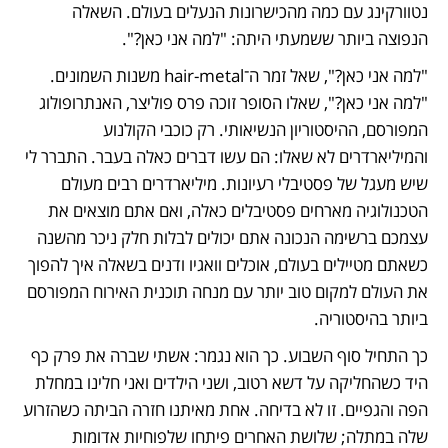
נטוורקינג עם כמה מהכישרונות הנעלים בעולם. השאלה 
הנפוצה ביותר ששמעתי היתה: "למה אני כאן?".
"למה אני כאן?", שאל זמר ה־hair-metal משנות השמונים. 
"למה אני כאן?", שאלו הסופר זוכה פרס פוליצר, האנתרופולוג 
המפורסם, ההיסטוריון הנשיאותי. רק כוכבי הקולנוע 
והמיליארדרים לא שאלו: הם עשו דברים כאלה בעבר. התברר לי 
שיש מעגל של פסטיבלי רעיונות. מיליארדרים רבים מעולם 
הטכנולוגיה מארחים פסטיבלים כאלה, ואם אתם מוצאים את 
עצמכם ברשימה הנכונה אתם יכולים לבלות חלק ניכר מהשנה 
כשאתם מטיילים בעולם, אוכלים וואגיו ודנים בשאלה איך להפוך 
את העולם למקום טוב יותר עם מנחה תוכנית האירוח המפורסם 
ביותר בהיסטוריה.
כך התחיל סוף השבוע. כך הוא נגמר: אשתי שברה את פרק כף 
היד כשהחליקה על דשא רטוב, ושני הילדים ואני חלינו במחלת 
הפה והגפיים. זו לא בדיחה. אחת מאיתנו חזרה הביתה כשהזרוע 
שלה במתלה; שלושת האחרים פיתחו שלפוחיות אדומות 