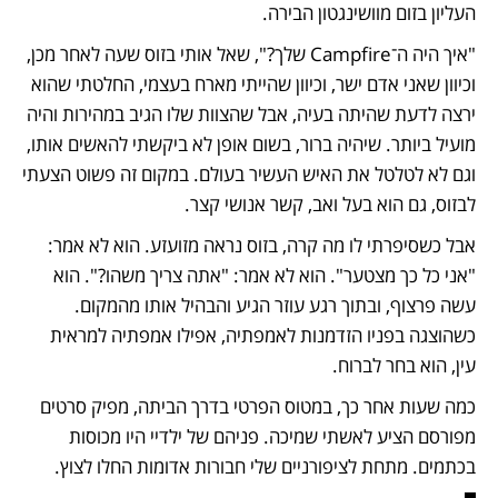
העליון בזום מוושינגטון הבירה.
"איך היה ה־Campfire שלך?", שאל אותי בזוס שעה לאחר מכן, 
וכיוון שאני אדם ישר, וכיוון שהייתי מארח בעצמי, החלטתי שהוא 
ירצה לדעת שהיתה בעיה, אבל שהצוות שלו הגיב במהירות והיה 
מועיל ביותר. שיהיה ברור, בשום אופן לא ביקשתי להאשים אותו, 
וגם לא לטלטל את האיש העשיר בעולם. במקום זה פשוט הצעתי 
לבזוס, גם הוא בעל ואב, קשר אנושי קצר.
אבל כשסיפרתי לו מה קרה, בזוס נראה מזועזע. הוא לא אמר: 
"אני כל כך מצטער". הוא לא אמר: "אתה צריך משהו?". הוא 
עשה פרצוף, ובתוך רגע עוזר הגיע והבהיל אותו מהמקום. 
כשהוצגה בפניו הזדמנות לאמפתיה, אפילו אמפתיה למראית 
עין, הוא בחר לברוח.
כמה שעות אחר כך, במטוס הפרטי בדרך הביתה, מפיק סרטים 
מפורסם הציע לאשתי שמיכה. פניהם של ילדיי היו מכוסות 
בכתמים. מתחת לציפורניים שלי חבורות אדומות החלו לצוץ.