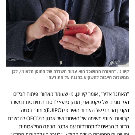
קיווינן. "האזרח המושכל הוא עמוד השדרה של החוסן הלאומי, לכן 
ממשלות חייבות להשקיע בהגנה על התודעה"
"האתגר אדיר", אומר קיווינן, מי שעומד מאחורי פיתוח הכלים 
הפדגוגיים של פקטבארי, מכהן כיועץ להסברה חינוכית במשרד 
הקניין הרוחני של האיחוד האירופי (EUIPO); וחבר בכמה 
קבוצות וצוותי משימה של האיחוד ושל ארגון ה־OECD להכשרת 
הדורות הבאים להתמודדות עם אתגרי הבינה המלאכותית 
והשינויים המהירים בעולם המידע. "בעבר היו למקורות המידע 