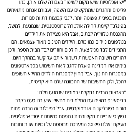
"יש אוכלוסיות שיש מקום לשיפור בעבודה שלנו איתן, כמו 
פליטים ומהגרים שמתקשים עם השפה, ועבורם אנחנו מתאימים 
תוכנית בפינית פשוטה יותר. לגבי קבוצות דתיות סגורות, 
בפינלנד קיימת קהילה אולטרה־פרוטסטנטית, שנמנעת, למשל, 
מהכנסת טלוויזיה לבתים, אבל היא מציידת את הילדים 
בטלפונים ניידים כמו כולם. הילדים הפינים מאוד עצמאים. הם 
מתניידים לבד מגיל צעיר, הולכים וחוזרים לבד מבית הספר, ולכן 
להורים חשובה האפשרות לשמור איתם על קשר במהלך היום. 
בימים אלו המדינה פועלת להגביל את השימוש בסמארטפונים 
במסגרות החינוך, אבל מחוץ למסגרות הילדים ממילא חשופים 
להכל, ולכן החשיבות של ההכוונה שלנו היא קריטית. 
"בארצות הברית נתקלתי במורים שנמנעו מלדון 
בדיסאינפורמציה עם התלמידים מחשש שיעוררו כעס בקרב 
הורים רפובליקנים או דמוקרטים, אבל בפינלנד זה הרבה פחות 
נפוץ כי אוריינות תקשורתית נתפסת כמיומנות יסוד א־פוליטית. 
העיקרון שלנו פשוט: המערכת מבוססת על זכויות שוות וחובות 