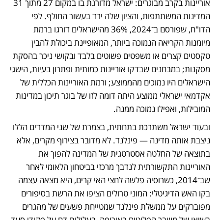
אוריינות בקרב מבוגרים: ישראל מדורגת בו במקום 27 מתוך 31 
המדינות המשתתפות, והציון שלה ירד בעשור החולף. לפי 
הדו"ח, שפורסם ב־2024, 36% מהישראלים דורגו ברמת 
מיומנות הקריאה הנמוכה ביותר, המאופיינת ביכולת להבין 
טקסטים קצרים או משפטים פשוטים בלבד ובקושי ניכר בהסקת 
מסקנות; במבחנים שבדקו אוריינות כמותית ופתרון בעיות, הישגי 
הישראלים היו נמוכים מהממוצע; ורמת האוריינות הכללית של 
אקדמאי ישראלי ממוצע היתה דומה לזו של בוגר תיכון במדינות 
המובילות, ואפילו נמוכה ממנה.
ובעוד ישראל משתרכת בתחתית, בצמרת של שני המדדים הללו 
ניצבת אותה מדינה — פינלנד. לא מדובר בצירוף מקרים, אלא 
בתוצאה של החלטה אסטרטגית של המדינה להפוך את 
האוריינות התקשורתית לנדבך מרכזי בביטחון הלאומי לאחר 
שב־2014, כשרוסיה פלשה לחצי האי קרים, היא מצאה עצמה 
בקו האש הדיגיטלי: המוני טרולים הציפו את הרשת בסיפורים 
מפוברקים על ממשלת פינלנד שמטייחת פשעים של מהגרים 
בשיאו של משבר הפליטים באירופה, בעלילות דם על פקידי סעד 