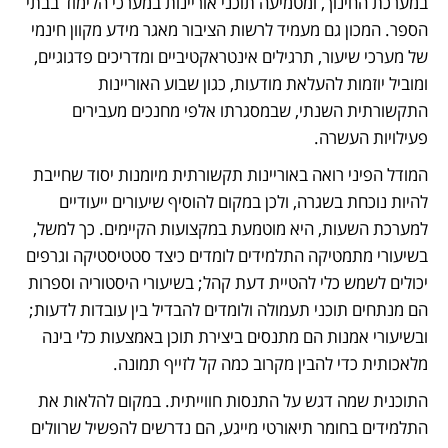
במערכת החינוך, ומטמיעה תוכני אוריינות במערכי הלימוד בבתי 
הספר. המכון גם מעמיד לרשות הציבור מאגר מידע מקוון חינמי 
של מערכי שיעור, תרגילים אינטראקטיביים ומדריכים פדגוגיים, 
ומוביל יוזמות להעלאת מודעות, כגון שבוע האוריינות 
התקשורתית השנתי, שבמסגרתו אלפי מחנכים מעבירים 
פעילויות העשרה. 
המודל הפיני רואה באוריינות תקשורתית מיומנות יסוד שחייבת 
להיות נוכחת בשגרה, ולכן במקום להוסיף שיעורים ייעודיים 
למערכת השעות, היא מוטמעת במקצועות הקיימים. כך למשל, 
בשיעורי מתמטיקה התלמידים לומדים כיצד סטטיסטיקה וגרפים 
יכולים לשמש כלי להטיית דעת קהל; בשיעורי היסטוריה וספרות 
הם מנתחים תוכני תעמולה ולומדים להבדיל בין עובדות לדעות; 
ובשיעורי אמנות הם מתנסים ביצירת תוכן באמצעות כלי בינה 
מלאכותית כדי להבין מקרוב כמה קל לזייף תמונה.
התוכנית שמה דגש על התנסות חווייתית. במקום להלאות את 
התלמידים בחומר תיאורטי מייגע, הם נדרשים להפשיל שרוולים 