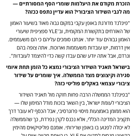
הזכרת מקודם את היעלמות שומרי הסף המסורתיים — 
מה לגבי השידור הציבורי? הוא עדיין נתפס ככזה?
"פינלנד מדורגת באופן עקבי במקום גבוה מאוד בשיעור האמון 
של האזרחים בתקשורת המקומית, וב־YLE ספציפית שיעורי 
האמון גבוהים עוד יותר. אנחנו סומכים עליהם כי הם משעממים. 
אין דרמות, יש עובדות משעממות וארוכות. אתה צופה בהם 
ונרדם, אבל אתה יודע שהם עבדו קשה כדי להיצמד לעובדות".
בישראל תאגיד השידור הציבורי נמצא כל הזמן תחת איומי 
סגירה וקיצוצים מצד הממשלה. איך שומרים על שידור 
ציבורי עצמאי באקלים פוליטי כזה?
"בפינלנד הממשלה הרבה פחות חזקה מול תאגיד השידור 
הציבורי לעומת ישראל, בין השאר בזכות מודל המימון שלו — 
הוא ממומן באמצעות מיסוי פרוגרסיבי, אבל הכסף לא עובר דרך 
תקציב המדינה הכללי, אלא נכנס לקרן נפרדת, כך שהממשלה 
לא יכולה לפגוע בו באופן שרירותי. אומנם פוליטיקאים מהימין 
הקיצוני מנסים לתקוף את YLE, כי האמת מהווה איום על 