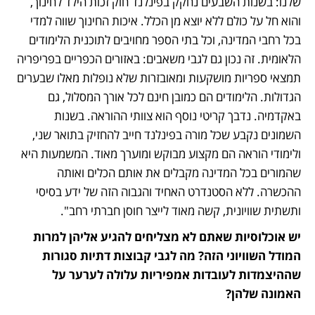
שלנו: בשנות השבעים נחקק בפינלנד חוק זכות הילד לחינוך, 
והוא חל על כולם ללא יוצא מן הכלל. איכות החינוך שווה למדי 
בכל רחבי המדינה, וכל בתי הספר מחויבים לתוכנית הלימודים 
הלאומית. זה נכון גם לגבי משאבים: באזורים הכפריים בפריפריה 
תמצאי ספריות מושקעות ומאובזרות שלא נופלות מאלו שבערים 
הגדולות. הלימודים הם כמובן חינם לכל אורך המסלול, גם 
באקדמיה. נדבך קריטי נוסף הוא צוותי ההוראה. בשנות 
השמונים נקבע שכל מורה בפינלנד חייב להחזיק בתואר שני, 
ולימודי הוראה הם מקצוע מבוקש ומוערך מאוד. המשמעות היא 
שהמורים בכל המדינה מקבלים את אותם הכלים ואותה 
ההכשרה. ללא הסטנדרט האחיד והגבוה הזה של ידע בסיסי 
ותשתית שוויונית, קשה מאוד לייצר חוסן חברתי רחב".
יש אוכלוסיות שאתם לא מצליחים להגיע אליהן למרות 
המודל השוויוני הזה? מה לגבי קבוצות דתיות סגורות 
שההיצמדות לעובדות אמפיריות עלולה לערער על 
האמונה שלהן?