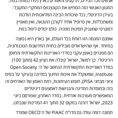
אנשים מכל הגילים, הרקעים והאזורים בארץ נפלו כמותה בפח. 
המגוון האנושי הזה המחיש את הקונצנזוס המחקרי המקובל: 
בעידן הדיגיטלי, ככל שיכולות הבינה המלאכותית הולכות 
ומשתכללות, אין פרופיל אחיד לקורבן ההונאה, ואין מאפיין 
דמוגרפי שמעניק חסינות מפניה. כולם יכולים ליפול בפח.  
אומנם המגמה הזו רווחת בכל העולם, אך בארץ היא נפוצה 
במיוחד. אף שהישראלים מובילים בחזית החדשנות הטכנולוגית, 
הם מפגרים באופן עקבי במדדי האוריינות התקשורתית והחוסן 
הדיגיטלי. כך למשל, ישראל קיבלה את הציון 42 (מתוך 100) 
במדד האוריינות התקשורתית הנחשב של ה־Open Society 
Institute, שמשקלל את איכות החינוך במדינה (בעיקר על בסיס 
ציוני מבחני PISA), חופש העיתונות, רמת האמון של האזרחים זה 
בזה ובמוסדות המדינה והנגישות לאמצעים דיגיטליים 
המאפשרים מעורבות אזרחית. במדד האחרון, שפורסם ביוני 
2023, ישראל דורגה במקום 32 מתוך 41 המדינות שנבחנו.
תמונה דומה עולה גם מדו"ח PIAAC של ה־OECD שמודד 