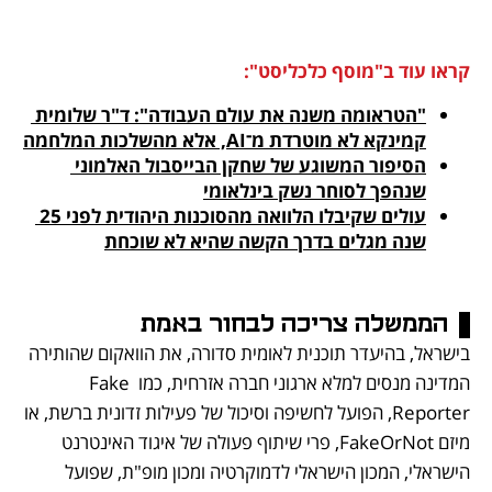
קראו עוד ב"מוסף כלכליסט":
"הטראומה משנה את עולם העבודה": ד"ר שלומית 
קמינקא לא מוטרדת מ־AI, אלא מהשלכות המלחמה

הסיפור המשוגע של שחקן הבייסבול האלמוני 
שנהפך לסוחר נשק בינלאומי
עולים שקיבלו הלוואה מהסוכנות היהודית לפני 25 
שנה מגלים בדרך הקשה שהיא לא שוכחת
הממשלה צריכה לבחור באמת
בישראל, בהיעדר תוכנית לאומית סדורה, את הוואקום שהותירה 
המדינה מנסים למלא ארגוני חברה אזרחית, כמו Fake 
Reporter, הפועל לחשיפה וסיכול של פעילות זדונית ברשת, או 
מיזם FakeOrNot, פרי שיתוף פעולה של איגוד האינטרנט 
הישראלי, המכון הישראלי לדמוקרטיה ומכון מופ"ת, שפועל 