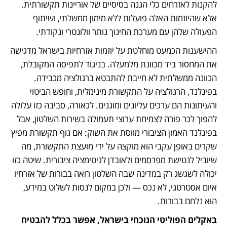
להקנות לאזרחים כלי הגנה בסיסיים של אוריינות תקשורתית. 
אלא שהיוזמות האלה פועלות ללא מימון ממשלתי, ושיתוף 
הפעולה שלהן עם מערכת החינוך נותר וולונטרי ונקודתי.
ההישענות הכמעט מוחלטת על יוזמות אזרחיות בישראל מדגישה 
את המחסור ביד מכוונת מלמעלה. בניגוד לתפיסה המקובלת, 
הכוונה ממשלתית לא חייבת להתבטא ברגולציה מכבידה. 
בפינלנד, הרגולציה על התקשורת מינימלית, וחופש הביטוי 
והעיתונות הם ערכים עליונים ומוגנים. לכאורה, סביבה כזו עלולה 
להפוך לכר פורה לצמיחת ערוצי תעמולה בשירות השלטון, אבל 
בפינלנד האמון הציבורי מווסת את השוק: אם גוף תקשורת מפיץ 
שקרים באופן עקבי הוא מוקצה על ידי מועצת התקשורת, מה 
שיוביל לנטישת מפרסמים ולאובדן לגיטימציה ציבורית. שיטה כזו 
יכולה לשגשג רק במדינה שבה השלטון רואה בבורות של אזרחיו 
איום אסטרטגי, לא נכס — ולכן במקום לנסות לשלוט במידע, 
הוא נלחם בבורות.
באקלים הפוליטי הנוכחי בישראל, אפשר בכלל להבטיח 