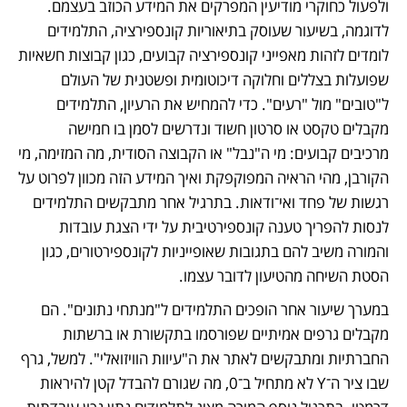
ולפעול כחוקרי מודיעין המפרקים את המידע הכוזב בעצמם. 
לדוגמה, בשיעור שעוסק בתיאוריות קונספירציה, התלמידים 
לומדים לזהות מאפייני קונספירציה קבועים, כגון קבוצות חשאיות 
שפועלות בצללים וחלוקה דיכוטומית ופשטנית של העולם 
ל"טובים" מול "רעים". כדי להמחיש את הרעיון, התלמידים 
מקבלים טקסט או סרטון חשוד ונדרשים לסמן בו חמישה 
מרכיבים קבועים: מי ה"נבל" או הקבוצה הסודית, מה המזימה, מי 
הקורבן, מהי הראיה המפוקפקת ואיך המידע הזה מכוון לפרוט על 
רגשות של פחד ואי־ודאות. בתרגיל אחר מתבקשים התלמידים 
לנסות להפריך טענה קונספירטיבית על ידי הצגת עובדות 
והמורה משיב להם בתגובות שאופייניות לקונספירטורים, כגון 
הסטת השיחה מהטיעון לדובר עצמו.
במערך שיעור אחר הופכים התלמידים ל"מנתחי נתונים". הם 
מקבלים גרפים אמיתיים שפורסמו בתקשורת או ברשתות 
החברתיות ומתבקשים לאתר את ה"עיוות הוויזואלי". למשל, גרף 
שבו ציר ה־Y לא מתחיל ב־0, מה שגורם להבדל קטן להיראות 