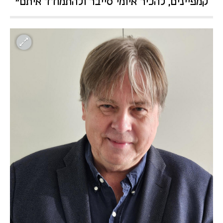
קמפיינים, להכיר איומי סייבר ולהתמודד איתם"