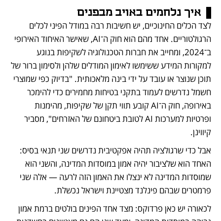
איך נלחמים באויב מבפנים
לצד הכלים החינוכיים, יש חשיבות רבה במודל הפיני לכלים 
הרגולטוריים. אחד מהם הוא חוק ה־AI, שאישר האיחוד האירופי 
ב־2024, ומחייב את חברות הטכנולוגיה לשקיפות בנוגע 
למקורות המידע ששימשו לאימון המודלים שלהן ולסימון ברור של 
תוכן שנוצר או עובד על ידי בינה מלאכותית. "בדיוק כפי שמוצרי 
חשמל נדרשים לעמוד בתקני בטיחות מחמירים כדי להימכר 
באירופה, חוק ה־AI קובע תווי תקן של שקיפות, מהימנות 
ופרטיות למערכות AI לטובת ביטחונם של האזרחים", מסביר 
קיווינן.
אבל כדי שרגולציה תהיה אפקטיבית נדרשים שני תנאי בסיס: 
האחד הוא שלציבור יהיה אמון במוסדות המדינה, והשני הוא 
שמוסדות המדינה לא ינצלו את האמון הזה לרעה — אלה שני 
פרמטרים שבהם פינלנד מצטיינת וישראל נכשלת. 
לכאורה יש כאן פרדוקס: מצד אחד הפינים בולטים ברמת אמון 