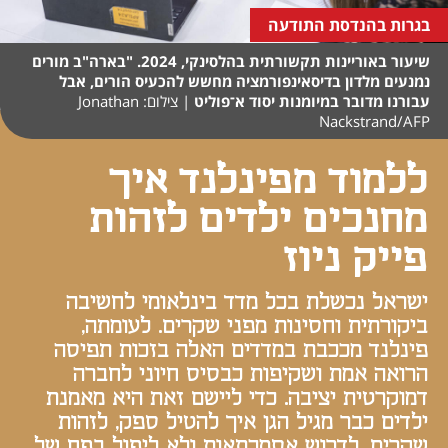
בגרות בהנדסת התודעה
שיעור באוריינות תקשורתית בהלסינקי, 2024. "בארה"ב מורים
נמנעים מלדון בדיסאינפורמציה מחשש להכעיס הורים, אבל
עבורנו מדובר במיומנות יסוד א־פוליט
|
צילום: Jonathan
Nackstrand/AFP
ללמוד מפינלנד איך
מחנכים ילדים לזהות
פייק ניוז
ישראל נכשלת בכל מדד בינלאומי לחשיבה
ביקורתית וחסינות מפני שקרים. לעומתה,
פינלנד מככבת במדדים האלה בזכות תפיסה
הרואה אמת ושקיפות כבסיס חיוני לחברה
דמוקרטית יציבה. כדי ליישם זאת היא מאמנת
ילדים כבר מגיל הגן איך להטיל ספק, לזהות
שקרים, לדרוש אסמכתאות ולא ליפול בפח של