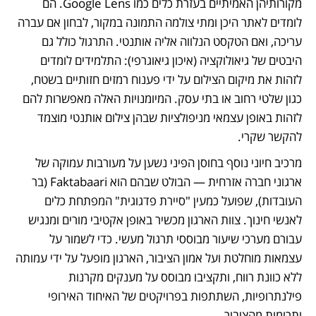
מקורותיהן האמיתיים בעזרת כלים כמו Google Lens. הם 
לומדים לאתר היכן ומתי צולמה התמונה במקור, לבחון אם עברה 
עריכה, ואם הטקסט הנלווה אליה אותנטי. התרגול כולל גם 
היבטים של גיאולוקציה (איכון גיאוגרפי): התלמידים לומדים 
לזהות את מיקום הצילום על ידי פענוח רמזים חזותיים בשטח, 
כגון שלטי רחוב או בתי עסק. המיומנויות האלה מאפשרות להם 
לזהות באופן עצמאי מניפולציות שבהן צילום אותנטי מוצמד 
להקשר שקרי.
מרכיב חיוני נוסף בחוסן הפיני נשען על מעורבות עמוקה של 
ארגוני חברה אזרחית — הבולט שבהם הוא Faktabaari (בר 
העובדות), שפועל כמעין "סיירת פדגוגית" המפתחת כלים 
לאנשי חינוך. צוות הארגון מכשיר באופן אקטיבי מורים ומנגיש 
עבורם מערכי שיעור מבוססי תרגול מעשי. כדי לשמור על 
עצמאות מוחלטת ועל אמון הציבור, הארגון מופעל על ידי עמותה 
ללא כוונת רווח, ותקציבו מבוסס על מענקים מקרנות 
פילנתרופיות, השתתפות בפרויקטים של האיחוד האירופי 
ותרומות מהציבור.