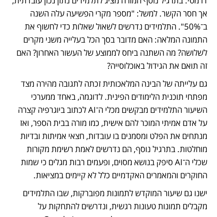
דרמטי. בתרגיל נוסף המורה מציג לתלמידים נתון נכון עובדתית, 
אך חסר הקשר. למשל: "מספר מקרי הפשיעה עלה השנה 
ב־50%". התלמידים נדרשים לשאול שאלות כדי לחשוף את 
התמונה המלאה: האם מדובר בסך הכל בעלייה משני מקרים 
לשלושה? מה השתנה ביחס לממוצע של העשור האחרון? האם 
זה תואם את הגידול באוכלוסייה?
גם עלייתה של הבינה המלאכותית זכתה לתגובה מהירה מצד 
מפתחי תוכנית הלימודים הפינית. לדוגמה, באחד ממערכי 
השיעור התלמידים מבקשים מכלי ה־AI לכתוב ביוגרפיה קצרה 
על אדם אמיתי המוכר להם אישית, כמו מורה בבית הספר, ואז 
מנתחים את הפלט ומסמנים בו עובדות, חצאי אמיתות ובדיות 
מוחלטות. בתרגיל נוסף, הם נדרשים לאמת רשימת מקורות 
שכלי ה־AI סיפק בנושא מסוים, ופעמים רבות מגלים כי שמות 
החוקרים והמאמרים האקדמיים כלל לא קיימים במציאות. 
ישנו גם שיעור המוקדש לתמונות מפוברקות, שבו התלמידים 
מקבלים תמונות טעונות רגשית, ונדרשים להתחקות על 