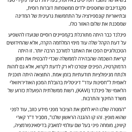
סקנדינבים שחוטפים ילדים ממשפחות דוברות רוסית, 
ובתיאוריות קונספירציה על התחמשות גרעינית של המדינה 
שמסכנת את שלום האזור כולו. 
פינלנד כבר היתה מתורגלת בקמפיינים רוסיים שנועדו להשפיע 
על דעת הקהל שלה עוד מימי המלחמה הקרה, אלא שהחידושים 
הטכנולוגיים הפכו את האתגר למורכב הרבה יותר. זו היתה 
קריאת השכמה שהבהירה לממשלה שכדי להבטיח את חוסן 
הדמוקרטיה, הפינים יצטרכו לא רק לדעת לקרוא, אלא גם לזהות 
ולנתח מניפולציות תודעתיות בזמן אמת. התוצאה היתה תוכנית 
לאומית ל"חסינות עדר" דיגיטלית בהובלת המכון האודיו־ויזואלי 
הלאומי של פינלנד (KAVI), רשות ממשלתית הפועלת כזרוע של 
משרד החינוך והתרבות. 
"המטרה שלנו היא לחסן את הציבור מפני מידע כוזב, עוד לפני 
שהוא מופץ. זהו קו ההגנה הראשון שלנו", מסביר ד"ר קארי 
קיווינן, מומחה פיני בעל שם עולמי למאבק בדיסאינפורמציה, 