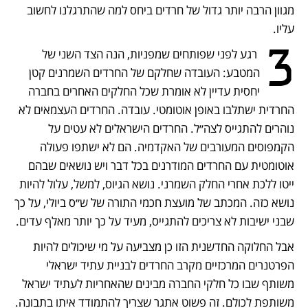
מגוון הרבה יותר גדול של חרדים ביחס למה שהתרגלנו לחשוב 
עליו. 
3
 רגע לפני שפותחים שמפניות, הנה הצד השני של 
המטבע: העובדה שחלקם של החרדים השמרנים קטן 
יחסית עדיין לא אומרת שכל החלקים האחרים בחברה 
החרדית ישתלבו באופן אוטומטי. עובדה. החרדים העצמאים לא 
נוהרים להתגייס לצה״ל. החרדים הישראלים לא עטים על 
הקמפוסים המעורבים של האקדמיה. הם לא ישתפו פעולה 
אוטומטית עם החרדים המודרנים בכל דבר ויש נושאים שבהם 
ייטו ללכת אחרי החלק השמרני. נושא הגיוס, למשל, עלול להיות 
נושא כזה. המכתב של מועצת חכמי התורה של ש״ס ביולי, על כך 
שבני ישיבות לא צריכים להתגייס, מעיד על כך יותר מאלף עדים.
אבל החלוקה החדשנית הזו כן מצביעה על מי שיכולים להיות 
הפרטנרים המרכזיים מקרב החרדים לבניית עתיד ישראלי 
משותף שבו כל חלקי החברה מבינים שהאחריות לעתיד ישראל 
משותפת לכולם. זה פשוט אתגר שצריך להתמודד איתו בתבונה.