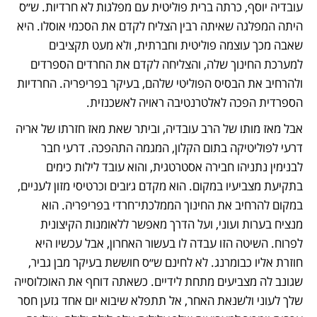
עובדיה יוסף, כרתה ברית פוליטית עם מפלגות לא חרדיות. ש״ס 
היתה המפלגה שאיתה רבין הצליח לקדם את הסכמי אוסלו. היא 
שאבה מכך עוצמה פוליטית וחברתית, ולא מעט תקציבים 
למערכת החינוך שלה, והצליחה לקדם את החרדים הספרדים 
ולהרחיב את הבסיס הפוליטי שלהם, בעיקר בפריפריה. החרדיות 
הספרדית הפכה לאלטרנטיבה ראויה לאשכנזית.
אבל מאז מותו של הרב עובדיה, וביתר שאת מאז חזרתו של אריה 
דרעי לפוליטיקה בתום הקלון, המגמה התהפכה. דרעי חבר 
לבנימין נתניהו חבירה אסטרטגית, והוא עובד לילות כימים 
בתקיעת מצביעיו במקום. הוא מקדם ג׳ובים וכרטיסי מזון לעניים, 
במקום להרחיב את החינוך הממלכתי־חרדי בפריפריה. הוא 
מנציח בערות ועוני, ועל הדרך מאפשר ללאומנות הקיצונית 
לפרוח. השיטה הזו עבדה לו בעשור האחרון, אבל עכשיו היא 
חוזרת אליו כבומרנג. לא לחינם ש״ס חוששת בעיקר מבן גביר, 
שגונב לה מצביעים מתחת לידיים. כשאתה דוחף את האוכלוסייה 
שלך לעוני ולשנאת האחר, אל תתפלא שיבוא יום אחד גזען חסר 