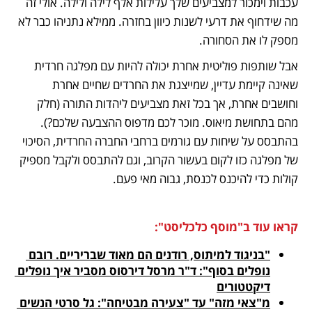
עכבות וימכור למצביעים שלך עלילות אלף לילה ולילה. אולי זה 
מה שידחוף את דרעי לשנות כיוון בחזרה. ממילא נתניהו כבר לא 
מספק לו את הסחורה. 
אבל שותפות פוליטית אחרת יכולה להיות עם מפלגה חרדית 
שאינה קיימת עדיין, שמייצגת את החרדים שחיים אחרת 
וחושבים אחרת, אך בכל זאת מצביעים ליהדות התורה (חלק 
מהם בתחושת מיאוס. מוכר לכם מדפוס ההצבעה שלכם?). 
בהתבסס על שיחות עם גורמים ברחבי החברה החרדית, הסיכוי 
של מפלגה כזו לקום בעשור הקרוב, וגם להתבסס ולקבל מספיק 
קולות כדי להיכנס לכנסת, גבוה מאי פעם.
קראו עוד ב"מוסף כלכליסט":
"בניגוד למיתוס, רודנים הם מאוד שבריריים. רובם 
נופלים בסוף": ד"ר מרסל דירסוס מסביר איך נופלים 
דיקטטורים

מ"צאי מזה" עד "צעירה מבטיחה": גל סרטי הנשים 