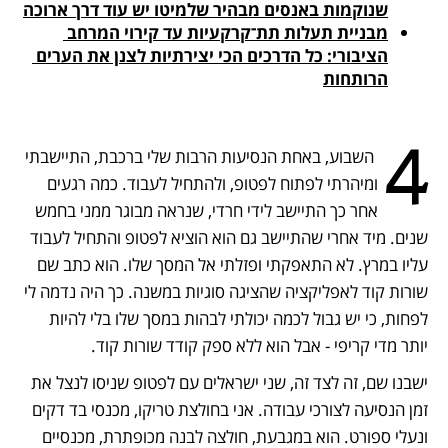
שנוקמות באנסים מבהיר שלמיטו יש עוד דרך ארוכה

מבניית תעלות תת־קרקעיות עד קירוי המרחב 
הציבורי: כל הדרכים הכי יצירתיות לצנן את הערים 
הרותחות

4
 השבוע, באחת הנסיעות הרבות שלי ברכבת, התיישבתי 
ומיהרתי לפתוח לפטופ, ולהתחיל לעבוד. כמה רגעים 
אחר כך התיישב לידי חרדי, שנראה מבוגר ממני בחמש 
שנים. מיד אחרי שהתיישב גם הוא הוציא לפטופ והתחיל לעבוד 
עליו במרץ. לא התאפקתי ופזלתי אל המסך שלו. הוא כתב שם 
שורות קוד לאפליקציה שהציגה סוגיות במשנה. כך היה נדמה לי 
לפחות, כי יש גבול לכמה יכולתי לבהות במסך שלו בלי להיות 
יותר מדי קריפי - אבל הוא ללא ספק קודד שורות קוד.
ישבנו שם, זה לצד זה, שני ישראלים עם לפטופ שניסו לנצל את 
זמן הנסיעה לצורכי עבודה. אני בחולצת טריקו, מכנסי בד דקים 
ונעלי ספורט. הוא במגבעת, חולצה לבנה מכופתרת, מכנסיים 