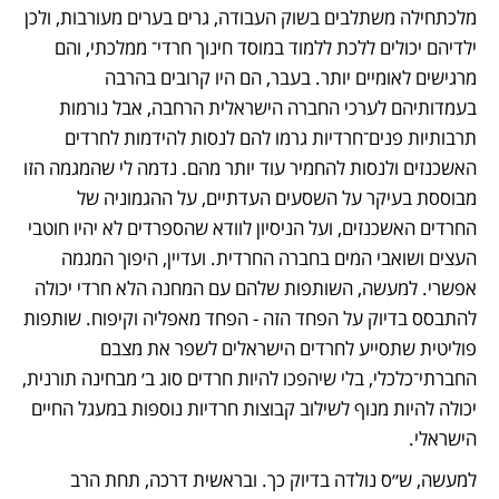
מלכתחילה משתלבים בשוק העבודה, גרים בערים מעורבות, ולכן 
ילדיהם יכולים ללכת ללמוד במוסד חינוך חרדי־ ממלכתי, והם 
מרגישים לאומיים יותר. בעבר, הם היו קרובים בהרבה 
בעמדותיהם לערכי החברה הישראלית הרחבה, אבל נורמות 
תרבותיות פנים־חרדיות גרמו להם לנסות להידמות לחרדים 
האשכנזים ולנסות להחמיר עוד יותר מהם. נדמה לי שהמגמה הזו 
מבוססת בעיקר על השסעים העדתיים, על ההגמוניה של 
החרדים האשכנזים, ועל הניסיון לוודא שהספרדים לא יהיו חוטבי 
העצים ושואבי המים בחברה החרדית. ועדיין, היפוך המגמה 
אפשרי. למעשה, השותפות שלהם עם המחנה הלא חרדי יכולה 
להתבסס בדיוק על הפחד הזה - הפחד מאפליה וקיפוח. שותפות 
פוליטית שתסייע לחרדים הישראלים לשפר את מצבם 
החברתי־כלכלי, בלי שיהפכו להיות חרדים סוג ב׳ מבחינה תורנית, 
יכולה להיות מנוף לשילוב קבוצות חרדיות נוספות במעגל החיים 
הישראלי.
למעשה, ש״ס נולדה בדיוק כך. ובראשית דרכה, תחת הרב 