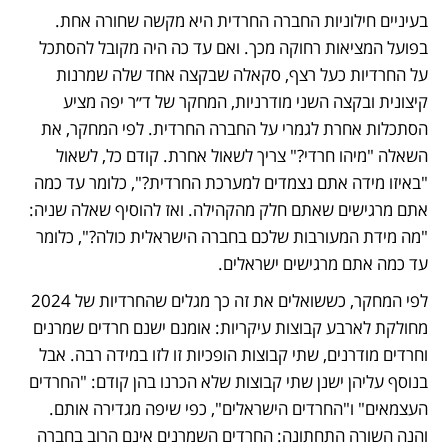
בעיניים חילוניות החברה החרדית היא מקשה שחורה אחת. 
בפועל המציאות רחוקה מכך. ואם עד כה היה מקובל להסתכל 
על החרדיות כעל רצף, סקאלה שבקצה אחד שלה שמרנות 
קיצונית ובקצה השני מודרניות, המחקר של ד״ר יפה מציע 
הסתכלות אחרת לגמרי על החברה החרדית. לפי המחקר, את 
השאלה "מיהו חרדי?" צריך לשאול אחרת. קודם כל, לשאול 
"באיזו מידה אתם נצמדים למערכת החרדית?", כלומר עד כמה 
אתם מרגישים שאתם חלק מהקהילה. ואז להוסיף שאלה שניה: 
"מה מידת המעורבות שלכם בחברה הישראלית כולה?", כלומר 
עד כמה אתם מרגישים ישראלים.
לפי המחקר, כששואלים את זה כך מגלים שהחרדיות של 2024 
מחולקת לארבע קבוצות עיקריות: אומנם ישנם חרדים שמרנים 
וחרדים מודרנים, שתי קבוצות הופכיות זו לזו במידה רבה. אבל 
בנוסף עליהן ישנן שתי קבוצות שלא הכרנו בהן קודם: "החרדים 
העצמאים" ו"החרדים הישראלים", כפי שיפה מגדירה אותם. 
והנה השורה התחתונה: החרדים השמרנים אינם הרוב בחברה 