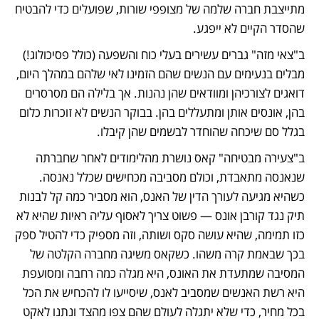
מתייצבת חברה שלמה של מצופפי שורות, שפועלים כדי להבטיח 
שהסדר הקיים לא ייפגע. 
ב"צאי מזה" גברים עשירים בעלי כוח והשפעה (כולל פסיכולוג!) 
מבלים בנעימים עם הנשים שהם הזמינו לאי שלהם במהלך היום, 
דואגים לצורכיהן ומוודאים שהן נהנות. אך בלילה הם מסרסרים 
בהן, אונסים אותן ומתעללים בהן. בבוקר הנשים לא זוכרות כלום 
בגלל סם שיכחה שהוחדר לבשמים שהן קיבלו.
ב"צעירה מבטיחה" קאס נושרת מהלימודים לאחר שחברתה 
שנאנסה מתאבדת, וכולם מסביבה מכחישים שכלל נאנסה. 
כשהיא מגיעה לעורך הדין של האנס, הוא מסביר כמה קל לבנות 
תיק נגד קורבן אונס — פשוט צריך לאסוף עליה ראיות שהיא לא 
כזו תמימה, שהיא עושה סקס ושותה, וזה מספיק כדי להטיל ספק 
בכך שבאמת קרה משהו. כשקאס משיגה מחברה הקלטה של 
המסיבה שמתעדת את האונס, היא מגלה כמה רחבה ומסועפת 
היא רשת האנשים שמסביב לאנס, שיסייעו לו להכחיש את הכל 
בכל מחיר, כדי שלא יתגלה לעולם שהם צפו מהצד ונתנו לאקט 