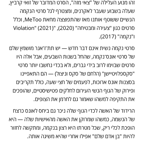
זהו מנוע העלילה של "צאי מזה", הסרט המדובר של זואי קרביץ, 
שעלה בשבוע שעבר לאקרנים, ומצטרף לגל סרטי הנקמה 
הנשיים ששוטף אותנו מאז שהתפוצצה מחאת MeToo, וכלל 
סרטים כגון "צעירה ומבטיחה" (2020), "Violation" (2021) 
ו"נקמה" (2017).
סרטי נקמה נשית אינם דבר חדש — יש תת־ז'אנר מושמץ שלם 
של סרטי אונס־נקמה, שהחל בשנות השבעים, אבל אלה היו 
סרטים שבוימו לרוב בידי גברים, ולא בכדי נחשבו יותר סרטי 
"סקספלויטיישן" (הלחם של סקס וניצול) — הם התאפיינו 
בסצנות אונס ארוכות, לפעמים של חצי שעה, כולל תקריבים 
ופירוק של הגוף הנשי העירום לחלקים פטישיסטיים, שהופכים 
את התקיפה למשהו שאמור גם לחרמן את הצופים. 
הרידוד של האשה לכדי הגוף שלה ניכר גם ביחס לאונס כרצח 
של הנשמה, כמשהו שמרוקן את האשה מהאישיות שלה — היא 
הופכת לכלי ריק, שכל מטרתו היא רצון בנקמה, ומתקשה לחזור 
להיות "בן אדם שלם" אפילו אחרי שהיא משיגה אותה. 