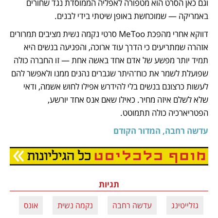
וגם כאן הסרט הוא מטפורה לאפליה הממוסדת נגד שחורים 
באמריקה — שמוכחשת באופן שיטתי בידי לבנים.
דווקא אחרי מהפכת MeToo סרטי נקמה נשית מציבים תמרורים 
אזהרה שמתריעים כי הדרך עוד ארוכה, והפגיעה בנשים היא 
תמיד יותר מפשע של אדם אחד באשה אחת — זו החברה כולה 
שפועלת לשמר את כוח־היתר שגברים נהנים ממנו ולאפשר להם 
לעשות כרצונם בנשים בלי להידרש אפילו לחוש אשמה, ודאי 
שלא לשלם איזה מחיר. כאילו שאם אנס אחד יורשע, 
הפטריארכיה כולה תתמוטט. 
עדשה רחבה, המדור הקודם
נפתח בכרטיסייה חדשה
תגיות
גזלייטינג
עדשה רחבה
נקמה נשית
אונס
קו