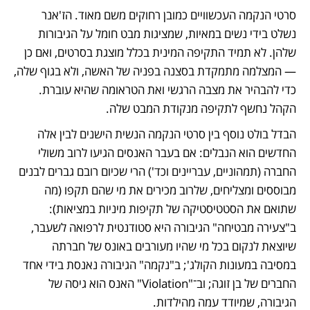
סרטי הנקמה העכשוויים כמובן רחוקים משם מאוד. הז'אנר 
נשלט בידי נשים במאיות, שמציגות מבט חומל על הגיבורות 
שלהן. לא תמיד התקיפה המינית בכלל מוצגת בסרטים, ואם כן 
— המצלמה מתמקדת בסצנה בפניה של האשה, ולא בגוף שלה, 
כדי להבהיר את מצבה הרגשי ואת הטראומה שהיא עוברת. 
הקהל נחשף לתקיפה מנקודת המבט שלה. 
הבדל בולט נוסף בין סרטי הנקמה הנשית הישנים לבין אלה 
החדשים הוא הנבלים: אם בעבר האנסים הגיעו לרוב משולי 
החברה (תמהוניים, עבריינים וכד') הרי שכיום רובם גברים לבנים 
מבוססים ומצליחים, שלרוב מכירים את מי שהם תקפו (מה 
שתואם את הסטטיסטיקה של תקיפות מיניות במציאות): 
ב"צעירה מבטיחה" הגיבורה היא סטודנטית לרפואה לשעבר, 
שיוצאת לנקום בכל מי שהיו מעורבים באונס של חברתה 
במסיבה במעונות הקולג'; ב"נקמה" הגיבורה נאנסת בידי אחד 
החברים של בן זוגה; וב־"Violation" האנס הוא גיסה של 
הגיבורה, שמיודד עמה מהילדות. 