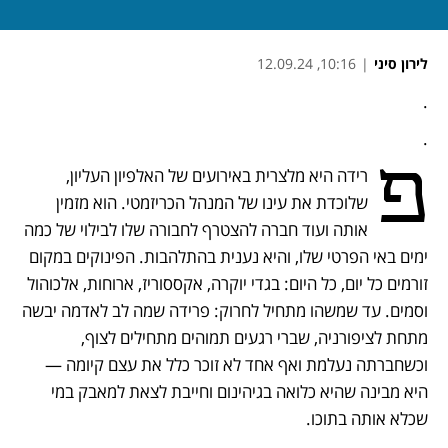
לירון סיני
|
10:16, 12.09.24
.
נפתח בכרטיסייה חדשה
נפתח בכרטיסייה חדשה
נפתח בכרטיסייה חדשה
נפתח בכרטיסייה חדשה
.
פ
רידה היא מלצרית באירועים של האלפיון העליון, 
שלוכדת את עינו של המנהל הכריזמטי. הוא מזמין 
אותה ועוד חברה להצטרף לחבורה שלו לבילוי של כמה 
ימים באי הפרטי שלו, והיא נענית בהתלהבות. הפינוקים במקום 
זורמים כל יום, כל היום: בגדי יוקרה, אקססוריז, ארוחות, אלכוהול 
וסמים. עד שמשהו מתחיל לחרוק: פרידה שמה לב לאדמה יבשה 
מתחת לציפורניה, שברי רגעים תמוהים מתחילים לצוף, 
וכשחברתה נעלמת ואף אחד לא זוכר כלל את עצם קיומה — 
היא מבינה שהיא כלואה בגיהינום וחייבת לצאת למאבק במי 
שכלא אותה בתוכו. 