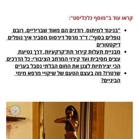
קראו עוד ב"מוסף כלכליסט":
"בניגוד למיתוס, רודנים הם מאוד שבריריים. רובם 
נופלים בסוף": ד"ר מרסל דירסוס מסביר איך נופלים 
דיקטטורים

מבניית תעלות קירור תת־קרקעיות, דרך נטיעת 
עצים מסיבית ועד קירוי המרחב הציבורי: כל הדרכים 
הכי יצירתיות לצנן את החום הבלתי נסבל בערים

שרטרז? מה בעצם הטעם של שיקויי מרפא מימי 
הביניים?
