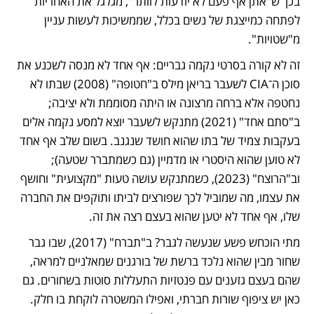
בכך ש"אתן אף פעם לא יודעות לוותר", מגלגל את האחריות 
לפתחה כמייצגת של נשים בכלל, שממשיכות לעשות עניין 
מ"שטויות". 
זה לא קורה בסרטי נקמה גבריים: אף אחד לא מנסה לשכנע את 
סוכן ה־CIA לשעבר בריאן מילס ב"חטופה" (2008) שבתו לא 
נחטפה אלא ברחה מרצונה או היתה מסוממת ולא יציבה; 
ב"סתם אחד" (2021) מתנקש לשעבר יוצא למסע נקמה אלים 
בעקבות צמיד של בתו שהוא חושד שנגנב. בשום שלב אף אחד 
לא טוען שהוא היסטרי או מדמיין (גם כשמתברר שטעה); 
וב"הרוצח" (2023), כשמתנקש עושה טעות "מקצועית" וחושף 
את עצמו, מה שמוביל לכך שפורצים לביתו ותוקפים את החברה 
שלו, אף אחד לא יטען שהוא בעצם רצה את זה.
מתי הוכחש פשע שנעשה לגבר? ב"תברח" (2017), שבו גבר 
שחור מבין שהוא נלכד ברשת של בורגנים שמאלניים למראה, 
שהם בעצם גזענים עם פנטזיות התעללות סוטות בשחורים. גם 
כאן יש ציפוף שורות חברתי, ואפילו המשטרה לוקחת בו חלק. 