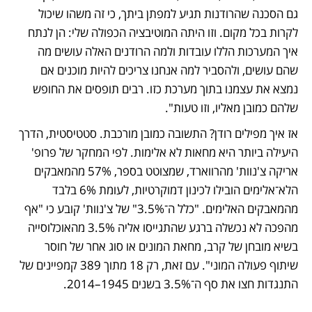
גם הסכנה שהרודנות תגיע למפתן ביתך, כי זה משהו שיכול 
לקרות בכל מקום. וזו היתה המוטיבציה הכפולה שלי: הן לנתח 
איך המערכות הללו עובדות ולמה הרודנים האלה עושים מה 
שהם עושים, ולהסביר למה אנחנו צריכים להיות מוכנים אם 
נמצא את עצמנו בתוך מערכת כזו. רבים תופסים את החופש 
שלהם כמובן מאליו, וזו טעות".
אז איך מפילים רודן? התשובה כמובן מורכבת. סטטיסטית, הדרך 
היעילה ביותר היא מחאות לא אלימות. לפי המחקר של פרופ' 
אריקה צ'נוות' מהרווארד, שמצוטט בספר, 57% מהמאבקים 
הלא־אלימים הובילו לכינון דמוקרטיות, לעומת 6% בלבד 
מהמאבקים האלימים. "כלל ה־3.5%" של צ'נוות' קובע כי "אף 
מהפכה לא נכשלה ברגע שהתגייסו אליה 3.5% מהאוכלוסייה 
בשיא מובחן של קרב, מחאת המונים או סוג אחר של חוסר 
שיתוף פעולה המוני". עם זאת, רק 18 מתוך 389 קמפיינים של 
התנגדות חצו את סף ה־3.5% בשנים 1945–2014. 