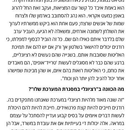
הוא באמת איבד כל קשר עם המציאות, ועקב זאת החל להרוג 
באופן כמעט אקראי. הוא נהג להסתובב בארמון שלו ולצרוח 
שמות של אנשים שרצח; פעם אחת הוא ביקש ממשרתיו לערוך 
את השולחן לשמונה אורחים, ומשאלה לא הגיעו, העביר ערב 
שלם בלדבר איתם כאילו הם שם. כל זה הוביל לבסוף למפלתו, כי 
רודנים יכולים להישאר בשלטון אך ורק אם יש להם את תמיכת 
האליטות שסובבות אותם. בשנייה שהם נעשים לא רציונליים, 
ברגע שהם כבר לא מסוגלים לעשות 'טרייד־אופים', הם מאבדים 
את כוחם, כי האליטות רואות בהם איום, או שהן מבינות שמישהו 
אחר יכול להניב להן יותר הון וכוח".
מה הכוונה ב"רציונלי במסגרת המערכת שלו"?
"זה שונה מאוד מלהיות רציונלי במערכת שאנחנו מתפקדים בה. 
רודנים חייבים להיות קצת פרנואידים. חייבת להיות להם היכולת 
לעשות דברים איומים על בסיס קבוע ועדיין להסתכל על עצמם 
במראה. אלה יכולות די בעייתיות אם את עובדת במשרד, אבל הן 