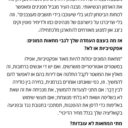
את הארמון הנשיאותי. מבנה העיר מגביל מפגינים ומאפשר 
לכוחות הביטחון לנוע בלי שיעוכבו בידי תושבים מעצבנים". וזה 
בלי שדיברנו על כישרונם של מנהיגים כמו ולדימיר פוטין וקים 
ג'ונג און למנוע מאזרחים להתארגן מלכתחילה.
אז מה בעצם העמדה שלך לגבי מחאות המונים: 
אפקטיביות או לא?
"מחאות המונים יכולות להיות מאוד אפקטיביות, אפילו 
במשטרים אוטוריטריים מושרשים. ואם יש די אנשים ברחובות, זה 
מאלץ את המשטר לקבל החלטה אם לירות בהם או לאפשר להם 
להמשיך. וזו, כפי שאנחנו אומרים בגרמנית, בחירה בין כולירה 
לבין דֶּבֶר: אם תתני לצעדות להמשיך, את מנכיחה את זה שאת 
לא בשליטה ושאת לא בלתי מנוצחת; ואם תעשי שימוש 
באלימות כדי לרסן את ההפגנות, תסתכני בתגובת נגד ובפגיעה 
בקואליציה שלך בגלל מחיר הדיכוי".
מתי המחאות לא עובדות?