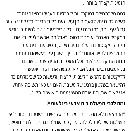
הזמינות קצרה ביותר". 
למה מלכתחילה דמוקרטיות ליברליות העניקו "מצנחי זהב" 
כאלה לרודנים? לפעמים הן עשו זאת בלית ברירה כדי למנוע עוול 
גדול אף יותר, כמו רצח עם. "כל טרייד־אוף נוטה להיות די נוראי 
במקרים האלה", אומר דירסוס. "אבל מה אפשר לעשות? אם 
תיתן לדיקטטורים האלה נתיב מילוט, תסיג אחורנית את 
המאמצים לחייב אותם לתת דין וחשבון על מעשיהם ותחתור 
תחת החוק הבינלאומי וכל המוסדות הבינלאומיים שנבנו 
במאמצים רבים. אבל אם לא תעשה את זה, זה יאפשר 
לדיקטטורים להמשיך לענות, לרצוח, ולעשות כל שביכולתם כדי 
להישאר בשלטון ברגע של משבר. האם יש כאן תשובה אחת? 
אני לא חושב. התשובה המשעממת היא שזה תלוי".
ומה לגבי הפעלת כוח צבאי בינלאומי?
"הממצאים לא מבטיחים. מלחמות על שינוי משטרים נוטות לייצר 
השלכות שליליות לכולם. ואני, כמי שנולד בגרמניה לתוך חופש, 
שגשוג ושלום, לא הולך לטעון ששימוש בכוח הוא תמיד מוסרי 