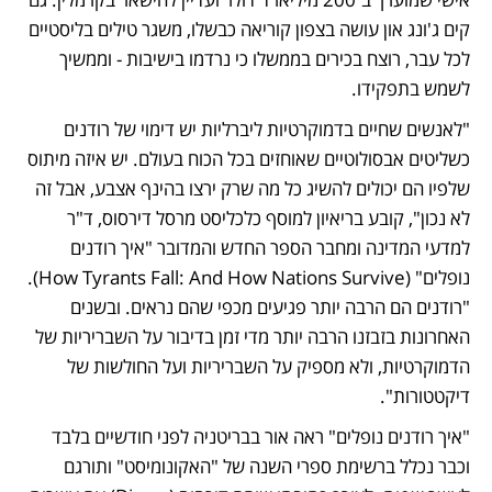
קים ג'ונג און עושה בצפון קוריאה כבשלו, משגר טילים בליסטיים 
לכל עבר, רוצח בכירים בממשלו כי נרדמו בישיבות - וממשיך 
לשמש בתפקידו.
"לאנשים שחיים בדמוקרטיות ליברליות יש דימוי של רודנים 
כשליטים אבסולוטיים שאוחזים בכל הכוח בעולם. יש איזה מיתוס 
שלפיו הם יכולים להשיג כל מה שרק ירצו בהינף אצבע, אבל זה 
לא נכון", קובע בריאיון למוסף כלכליסט מרסל דירסוס, ד"ר 
למדעי המדינה ומחבר הספר החדש והמדובר "איך רודנים 
נופלים" (How Tyrants Fall: And How Nations Survive). 
"רודנים הם הרבה יותר פגיעים מכפי שהם נראים. ובשנים 
האחרונות בזבזנו הרבה יותר מדי זמן בדיבור על השבריריות של 
הדמוקרטיות, ולא מספיק על השבריריות ועל החולשות של 
דיקטטורות".
"איך רודנים נופלים" ראה אור בבריטניה לפני חודשיים בלבד 
וכבר נכלל ברשימת ספרי השנה של "האקונומיסט" ותורגם 