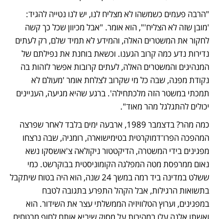
"הרבה פעמים כשמשהו לא מצליח לנו, יש לנו נטייה להגיד: 
'מובן שזה לא הצליח'", הוא אומר. "אבל מכיוון שכל כך קשה 
לחקור את המשטרים האלה, והמידע לא תמיד שלם, רק לעתים 
נדירות נדע כמה קרוב הגענו. וכשאת בוחנת את נפילתם של 
המנהיגים והמשטרים האלה, לעתים קרובות אפשר לזהות בה 
נקודת מפנה, שבה כל מי שקרוב לצלחת אומר 'מעולם לא 
תמכתי במשטר הזה מלכתחילה'. ברגע שהיא מגיעה, העניינים 
יכולים להתגלגל מהר מאוד".
כמה מהר? בדצמבר 1989, ארבעה ימים בלבד לאחר שפרצה 
המהפכה הפרו־דמוקרטית בטימישוארה, רומניה, שבה נרצחו 
מפגינים בידי המשטרה, הדיקטטור ניקולאה צ'אושסקו נשא 
נאום ממרפסת מטה המפלגה הקומוניסטית בבוקרשט. כמי 
ששלט במדינה ביד רמה במשך 24 שנה, הוא היה בטוח שיתקבל 
בתשואות הרגילות, אבל הקהל התפרע בתגובה לטבח 
במפגינים, וערוץ הטלוויזיה הממשלתי עצר את השידור. הוא 
ואשתו אלנה עלו במהירות על מסוק שיביא אותם לחוף מבטחים, 