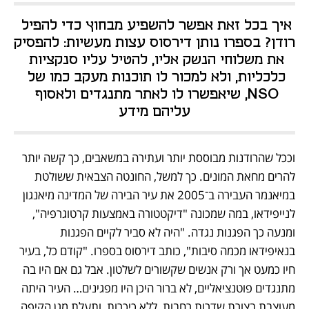
איך בכל זאת אפשר להשפיע מבחוץ כדי להפיל 
רודן? בספרו נותן דירסוס עצות מעשיות: להפסיק 
את משלוחי הנשק אליו, להטיל עליו סנקציות 
כלכליות, ולא למכור לו תוכנות מעקב כמו של 
NSO, שיאפשרו לו לאתר מתנגדים ולאסוף 
עליהם מידע
וככל שהרודנות מבוססת יותר ועתירה במשאבים, כך קשה יותר 
להרים מחאת המונים. כך למשל, החונטה הצבאית ששולטת 
במיאנמר העבירה ב־2005 את עיר הבירה של המדינה מיאנגון 
לנייפידאו, במה שמכונה "דיקטטורה באמצעות קרטוגרפיה", 
ומנעה כך הפגנות נגדה. "היה לא סביר לקיים הפגנות 
בנאיפידאו מכמה סיבות", כותב דירסוס בספרו. "קודם כל, בעיר 
חיו כמעט אך ורק אנשים שקשורים לשלטון. אבל גם אם היו בה 
מתנגדים פוטנציאליים, לא ברור היכן היו מפגינים… העיר היתה 
מעוצבת בצורת שדרות רחבות, ללא כיכרות, ותעלת מגן הקיפה 