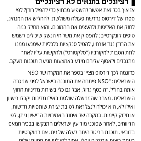
רציונלים בתנאים לא רציונליים
אז איך בכל זאת אפשר להשפיע מבחוץ כדי להפיל רודן? לפי 
ספרו של דירסוס נדרשת פעולה משולשת: להחליש את המנהיג, 
לחזק את האליטות ולהעצים את ההמונים. והוא מחלק כמה 
טיפים קונקרטיים: להפסיק את משלוחי הנשק שיכולים לשמש 
את הרודן נגד אזרחיו, להטיל סנקציות כלכליות שימנעו ממנו 
לתת הטבות למקורביו ("סלקטורט") ולהקשות עליו לאתר 
מתנגדים ולאסוף עליהם מידע באמצעות מניעת תוכנות מעקב.
כדוגמה לכך דירסוס מציין בספר את המקרה של NSO 
הישראלית: "NSO פיתחה את התוכנה בישראל לפני שמכרה 
אותה בחו"ל. זה כסף גדול, אבל גם כלי בשירות מדיניות החוץ 
הישראלית. מאחר שהממשלה שולטת באילו מדינות יקבלו רישיון 
ואילו לא, היא יכולה לנצל זאת לטובת יצירת שותפויות חדשות, 
או חיזוק קיימות. במקרה של איחוד האמירויות הרישיון ניתן, לפי 
הדיווחים, לאחר שסוכני מודיעין ישראלים התנקשו בבכיר חמאס 
בדובאי. תוכנת הריגול היתה לעלה של זית. אם דמוקרטיות 
באמת רוצות שרודנים ייפלו, אסור להן לעשות מחוות שלום 