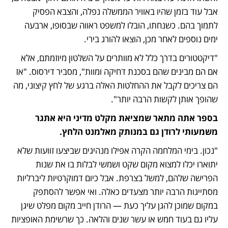
אבל עוד בזמן שהיו באוויר הממשלה נפלה, והצבא הפסיק 
לתמוך בהם. כשנחתו, הובלו למשפט ראווה שבסופו, ארבעה 
ימים נוספים לאחר מכן, הוצאו להורג בירי.
"דיקטטורים בדרך כלל לא מוותרים על השלטון מיוזמתם, אלא 
אם הם מבינים שהם בסכנת דחיקה ומוות", מסביר דירסוס. "אז 
הם צריכים לקבל את ההחלטות האלה ברגע של לחץ קיצוני, מה 
שהופך אותן לקשות הרבה יותר".
בספר אתה מתאר שמציאת מקלט מדיני היא אתגר 
משמעותי לרודן גם במנותק מאלמנט הלחץ.
"נכון. בימי המלחמה הקרה אפילו מנהיגים שביצעו זוועות שלא 
יתוארו יכלו למצוא מקום שקט ושמשי לבלות בו את שנות 
הפרישה שלהם, למשל בצרפת. אבל כיום דמוקרטיות ליברליות 
מסתייגות הרבה יותר מצעדים כאלה. ואי אפשר להסתפק 
במקום שמוכן להגן עליך כעת — הרודן חייב מקום מפלט שיגן 
עליו גם בעוד חמש או עשר שנים והלאה. כך שרשימת האופציות 