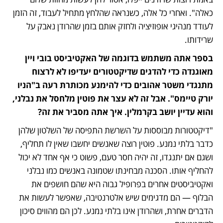
כאלה". ואחרי כל אלה, כשנראה שהלחץ מתחיל לעבוד, זה הזמן 
לעודד מנהיגי אופוזיציה ולחזק אותם בזמן שהרודן נאבק על 
שרידותו.
בספר אתה משתמש בדוגמה של האקטיביסט בובי ויין 
מאוגנדה כדי להדגים שדיקטטורים יעדיפו לא לרצוח 
מתנגדי משטר אהובים כדי להימנע מכותרת רעה ב"הניו 
יורק טיימס". אבל זה לא עצר את פוטין מלחסל את נבלני, 
והוא עדיין יושב בקרמלין. איך אתה מסביר את זה?
"דיקטטורות מבוססות על השרשת התפיסה של השלטון שלהן 
כדבר בלתי נמנע. פוטין רוצה שאנשים יחשבו שאין לו תחליף, 
ושגם אם יתנגדו, זה יהיה חסר טעם, פשוט כי אף אחד לא יכול 
להחליף אותו. הסכנה מבחינתו שטמונה באנשים כמו נבלני 
ואקטיביסטים אחרים בפרופיל גבוה היא שהם חושפים את 
הבלוף — הם מדגימים שיש אלטרנטיבה, שאפשר לעשות את 
הדברים אחרת, ושהרודן אינו בלתי נמנע. לכן הם מהווים סיכון 