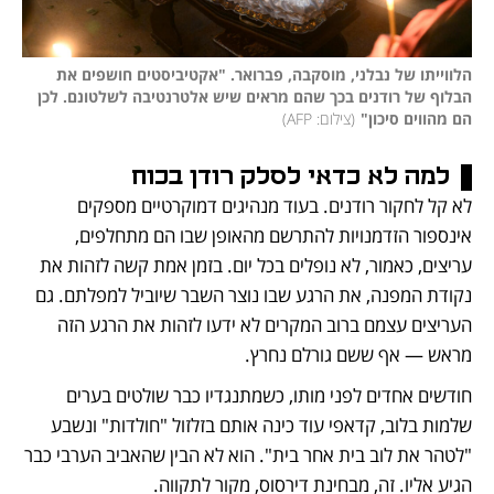
הלווייתו של נבלני, מוסקבה, פברואר. "אקטיביסטים חושפים את 
הבלוף של רודנים בכך שהם מראים שיש אלטרנטיבה לשלטונם. לכן 
הם מהווים סיכון"
(
צילום: AFP
)
למה לא כדאי לסלק רודן בכוח
לא קל לחקור רודנים. בעוד מנהיגים דמוקרטיים מספקים 
אינספור הזדמנויות להתרשם מהאופן שבו הם מתחלפים, 
עריצים, כאמור, לא נופלים בכל יום. בזמן אמת קשה לזהות את 
נקודת המפנה, את הרגע שבו נוצר השבר שיוביל למפלתם. גם 
העריצים עצמם ברוב המקרים לא ידעו לזהות את הרגע הזה 
מראש — אף ששם גורלם נחרץ. 
חודשים אחדים לפני מותו, כשמתנגדיו כבר שולטים בערים 
שלמות בלוב, קדאפי עוד כינה אותם בזלזול "חולדות" ונשבע 
"לטהר את לוב בית אחר בית". הוא לא הבין שהאביב הערבי כבר 
הגיע אליו. זה, מבחינת דירסוס, מקור לתקווה.