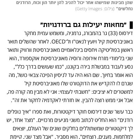
שהן מבינות שמישהו אחר יכול להניב להן יותר הון וכוח, הרודנים 
נחלשים"
(
צילום: Getty Images
)
"מחאות יעילות גם ברודנויות"
דירסוס (33) גר בהמבורג, גרמניה, ומשמש עמית מחקר 
באוניברסיטת קיל ויועץ לנאט"ו ול־OECD. לאחר שהשלים תואר 
ראשון בפוליטיקה ויחסים בינלאומיים מאוניברסיטת וורוויק ותואר 
שני בלימודי מזרח אירופה ורוסיה מאוניברסיטת אוקספורד, הוא 
נסע לעבוד במבשלת בירה בקונגו, "כמו שעושים בדרך כלל", 
הוא אומר בחיוך. שם הוא היה עד לניסיון הפיכה צבאי כושל, מה 
שגרם לו להקדיש את הדוקטורט שלו מאוניברסיטת קיל 
למשטרים לא יציבים: "חשבתי לעצמי: אני לא מבין מה קורה פה, 
אבל אני ממש רוצה להבין. אז חזרתי לאקדמיה לחקור את זה". 
כבר עשר שנים דירסוס חוקר דיקטטורות, ואת ספרו "איך נופלים 
רודנים" הוא החליט לכתוב משני מניעים מרכזיים. "מצד אחד, יש 
לך דיקטטורים שמשתוללים בחלקים שונים של העולם, יוצאים 
למלחמות, מענים, רוצחים", הוא מסביר. "אבל מצד שני, קיימת 