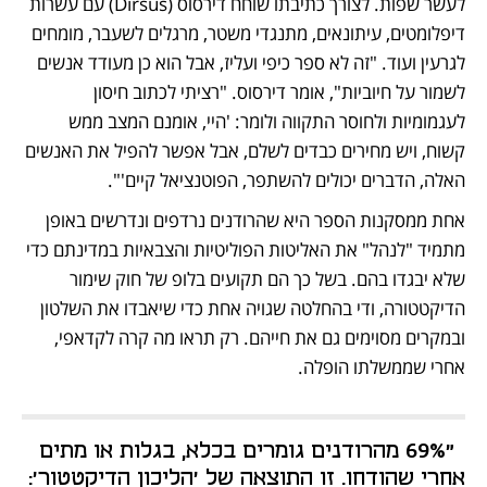
לעשר שפות. לצורך כתיבתו שוחח דירסוס (Dirsus) עם עשרות 
דיפלומטים, עיתונאים, מתנגדי משטר, מרגלים לשעבר, מומחים 
לגרעין ועוד. "זה לא ספר כיפי ועליז, אבל הוא כן מעודד אנשים 
לשמור על חיוביות", אומר דירסוס. "רציתי לכתוב חיסון 
לעגמומיות ולחוסר התקווה ולומר: 'היי, אומנם המצב ממש 
קשוח, ויש מחירים כבדים לשלם, אבל אפשר להפיל את האנשים 
האלה, הדברים יכולים להשתפר, הפוטנציאל קיים'".
אחת ממסקנות הספר היא שהרודנים נרדפים ונדרשים באופן 
מתמיד "לנהל" את האליטות הפוליטיות והצבאיות במדינתם כדי 
שלא יבגדו בהם. בשל כך הם תקועים בלופ של חוק שימור 
הדיקטטורה, ודי בהחלטה שגויה אחת כדי שיאבדו את השלטון 
ובמקרים מסוימים גם את חייהם. רק תראו מה קרה לקדאפי, 
אחרי שממשלתו הופלה.
"69% מהרודנים גומרים בכלא, בגלות או מתים 
אחרי שהודחו. זו התוצאה של 'הליכון הדיקטטור': 