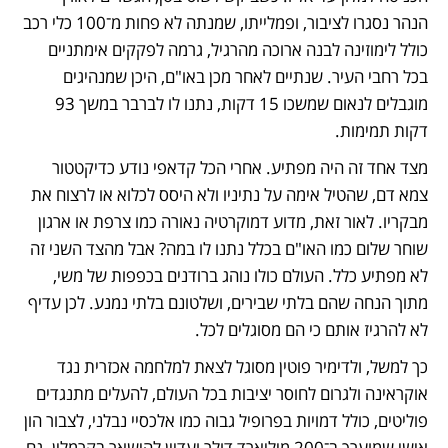
הנהר נסגרו לציבור, ופמלייתו, שמנתה לא פחות מ־100 כלי רכב 
כולל לימוזינה לבנה ארוכה מהרגיל, גרמה לפקקים אימתניים 
בכל רחבי העיר. שנתיים לאחר מכן באו"ם, היכן שמנהיגים 
מוגבלים לנאום שמשכו 15 דקות, נתנו לו לברבר במשך 93 
דקות תמימות.
מצד אחד זה היה מפתיע. אחרי הכל קדאפי נודע כדיקטטור 
צמא דם, שהטיל אימה על נתיניו ולא היסס לכלוא או לרצוח את 
מבקריו. לאור זאת, מדוע דמוקרטיה נאורה כמו צרפת או ארגון 
שוחר שלום כמו האו"ם בכלל נתנו לו במה? אבל מהצד השני זה 
לא מפתיע כלל. העולם כולו נוהג ברודנים בכפפות של משי, 
מתוך הנחה שהם בלתי שבירים, ושלטונם בלתי נמנע. לכן עדיף 
לא להרגיז אותם כי הם מסוגלים לכל.
כך למשל, ולדימיר פוטין מסוגל לצאת למלחמה אכזרית נגד 
אוקראינה ולגרום לחוסר יציבות בכל העולם, להעלים מתנגדים 
פוליטים, כולל דמויות בפרופיל גבוה כמו אלכסיי נבלני, לצבור הון 
אישי שמוערך ב־200 מיליארד דולר ועדיין להישאר בקרמלין. גם 