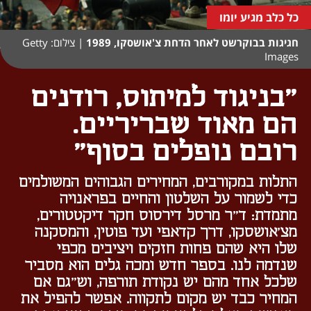
כל כלב מגיע יומו
חגיגות בבוקרשט לאחר הדחת צ'אושסקו, 1989
|
צילום: Getty
Images
"בניגוד למיתוס, רודנים
הם מאוד שבריריים.
רובם נופלים בסוף"
התלות במקורבים, המחירים הגבוהים המשולמים
כדי לשמור על השלטון והחיים בפראנויה
מתמדת: ד"ר מרסל דירסוס חקר דיקטטורים,
מצ'אושסקו, דרך קדאפי ועד פוטין, והמסקנה
שלו היא שהם פחות חזקים ויציבים מכפי
שנדמה לנו. בספר חדש ומכה גלים הוא מסביר
שלכל אחד מהם יש נקודת תורפה, וש"גם אם
המחיר כבד יש מקום לתקווה. אפשר להפיל את