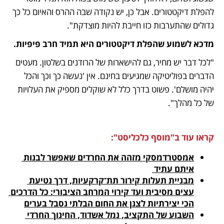
להפלת דיקטטורים. אבל כן, יש נקודה שבה ההרס והאיום כל כך 
גדולים שהתערבות כזו חייבת להיות מוצדקת".
מדכא לשמוע שהפלת דיקטטורים היא תמיד חרב פיפיות.
"לכל דבר יש מחיר, גם להישארות של הרודנים בשלטון. מעטים 
הדברים בפוליטיקה שמגיעים בחינם. אין 'נעשה כך וכך והכל 
יהיה מושלם'. פשוט בדרך כלל לא שוקלים מספיק את העלויות 
של כל מהלך".
קראו עוד ב"מוסף כלכליסט":
אמסטרדמסקי מזהה את החרדים שאפשר לבנות 
איתם עתיד 

מבניית תעלות קירור תת־קרקעיות, דרך נטיעת 
עצים מסיבית ועד קירוי המרחב הציבורי: כל הדרכים 
הכי יצירתיות לצנן את החום הבלתי נסבל בערים

השבוע של התקציב, נמל אשדוד, החינוך החרדי 