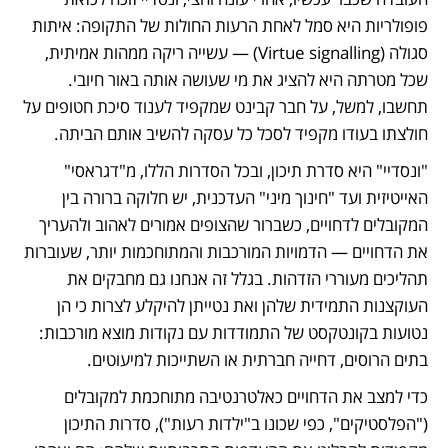
פופולריות היא סמל לאחת הרעות החולות של התקופה: איתות 
סגולה (Virtue signalling) — עשייה ריקה ממהות אמיתית, 
שכל מטרתה היא להציג את מי שעושה אותה באור חיובי. 
תחשבו, למשל, על חבר קבינט שמקפיד לענוד סיכת חטופים על 
חולצתו בעודו מקפיד לסכל כל עסקה להשיב אותם הביתה.
"ונסדיי" היא סדרת תיכון, ובכל הסדרות הללו, מ"דגראסי" 
האייטיזית ועד "חינוך מיני" העדכנית, יש חלוקה ברורה בין 
המקובלים לדחויים, כשברור שהצופים אמורים לאהוב ולהעריך 
את הדחויים — הדמויות המורכבות והמתוחכמות יותר, שעוברות 
תהליכים מעוררי הזדהות. בגלל זה אנחנו גם מחבקים את 
העוקצנות התמידית שלהן ואת נטייתן להיקלע לצרות כי הן 
נטועות בקונטקסט של התמודדות עם נקודות מוצא מורכבות: 
בתים הרוסים, דחייה חברתית או השתייכות למיעוטים. 
כדי למצב את הדחויים כאלטרנטיבה מתוחכמת למקובלים 
("הפלסטיקים", כפי שכונו ב"ילדות רעות"), סדרות התיכון 