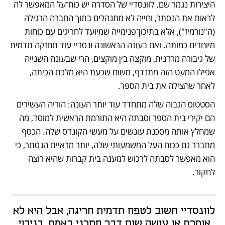
היצירות נגמר שם. לוונסדיי של הסדרה יש כוח־על המאפשר לה 
לראות את הנסתר, וחייה לא מתנהלים בתוך החברה הרגילה 
(ה"נורמיז"), אלא בתיכון־פנימייה שמיועד לחריגים עם כוחות 
מיוחדים כמותה. ואם בעונה הראשונה ונסדיי עוד תחזקה תדמית 
של גיבורה מרדנית, מוקצה בין מוקצים, הרי שבעונה השנייה 
אפילו המעט הזה מתנדף, משום שכעת היא מלכת הכיתה, 
לאחר שהצילה את בית הספר.
הסטטוס הגבוה שלה מתחדד עוד יותר העונה: הוריה העשירים 
הם יקירי בית הספר וסבתה היא התורמת הראשית למוסד, מה 
שמחלץ אותה מסכנת עונשים על מעשי הקונדס שלה. הכסף 
מתברר גם ככוח העל המשמעותי שלה, יותר מראיית הנסתר, כי 
הוא מאפשר לסבתה לרכוש למענה בית קברות שהיא רוצה 
לחקור. 
לוונסדיי חשוב לטפח תדמית חריגה, אבל היא לא 
אומרת או עושה שום דבר חתרני באמת. בניכוי 