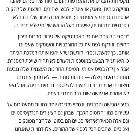
מקפידות להבליט את ההעדפות התרבותיות שלהם: הם יאהבו 
מוזיקה גותית, פאנק או אינדי; ילבשו שחורים, חולצות של להקות 
או סתם בגדים לא אופנתיים; וימלאו את הדיבור שלהם במלא 
רפרנסים תרבותיים, שיעברו מעל הראש של מי שלא מבינים.
"ונסדיי" לוקחת את כל האסתטיקה של גיבורי סדרות תיכון 
דחויים, וזורקת לפח את כל המורכבויות והעומקים שאפיינו 
אותם. כך למשל, ונסדיי דורשת שלא יהפו אותה למלכת הכיתה 
כי היא תמיד תבעט במוסכמות ולעולם לא תהיה שייכת למסגרת, 
אבל אין לזה בסיס אמיתי. תפיסת החריגות העצמית שלה נובעת 
מתחומי העניין שלה — תרבות גותית — ולא מתוך אתגרים 
חיצוניים או מורכבויות. חשוב לה לטפח תדמית חריגה, אבל היא 
לא אומרת או עושה שום דבר חתרני באמת. 
בניכוי הגישה והבגדים, ונסדיי מזכירה יותר דמויות מסאטירות על 
עשירים כמו "הלוטוס הלבן", שבהן גם הצעירים הנרקיסיסטיים 
וגם אלה הכאילו־אידאליסטיים הם בסופו של דבר מפונקים 
ואנוכיים, שחבים הכל לכסף של ההורים. אלו דמויות שאנחנו 