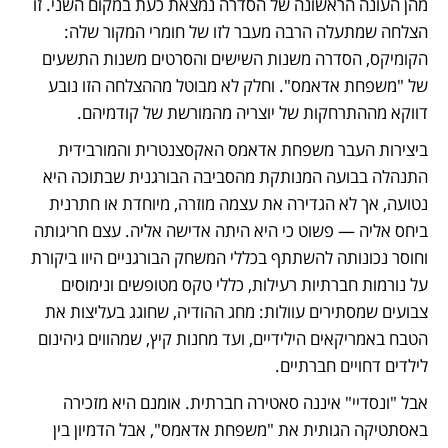
מהן העונה הראשונה של הסדרה נמצאת כעת במקום השני. זו 
הצלחה שמתעלה הרבה מעבר לזו של חומרי המקור שלה: 
הקומיקס, הסדרה משנות השישים והסרטים משנות התשעים 
של "משפחת אדאמס". וחלק לא מבוטל מההצלחה הזו נובע 
דווקא מההתרחקות של יוצריה מהמורשת של קודמיהם.
ביצירות העבר משפחת אדאמס האקסצנטרית והמורבידית 
התנהלה בבועה המנותקת מהסביבה הבורגנית שבתוכה היא 
נטועה, אך לא הגדירה את עצמה מוזרה, מיוחדת או חתרנית 
ביחס אליה — פשוט כי היא היתה אדישה אליה. עצם חריגותה 
וחוסר נכונותה להשתתף בכללי המשחק הבורגניים היוו ביקורת 
על נורמות חברתיות רעילות, כללי טקס מטופשים ונימוסים 
צבועים שמסתירים עוולות: מחג ההודיה, שחוגג בעליצות את 
הטבח באמריקאים הילידיים, ועד מחנות קיץ, שמהווים גיהינום 
לילדים דחויים חברתיים.
אבל "ונסדיי" איננה סאטירה חברתית. אומנם היא מזכירה 
באסתטיקה הגותית את "משפחת אדאמס", אבל הדמיון בין 