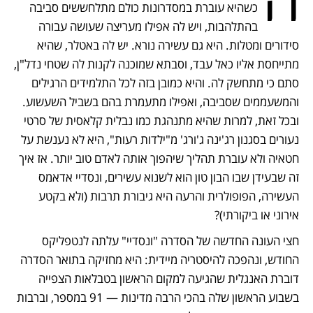
ה
כשהיא עוברת במסדרונות כולם מתלחששים סביבה 
בהתלהבות, ויש לה אפילו מעריצה שעושה עבורה 
סידורים ומטלות. היא גם עשירה נורא. יש לה באטלר, שהיא 
מתייחסת אליו כאל עבד, וסבתא שמוכנה לקנות לה שטחי נדל"ן, 
סתם כי מתחשק לה. והיא כמובן בזה לכל התלמידים הרגילים 
והמשעממים שסביבה, ואפילו מתעמרת בהם בשביל השעשוע. 
ובכל זאת, למרות שהיא מתנהגת כמו נבלית קלאסית של סרטי 
נעורים בסגנון רג'ינה ג'ורג' מ"ילדות רעות", היא לא נענשת על 
חטאיה ולא עוברת תהליך שיהפוך אותה לאדם טוב יותר. אז איך 
זה שבעידן שבו הבון טון הוא לשנוא עשירים, ונסדיי אדאמס 
העשירה, הפופולרית והרעה היא גיבורת תרבות (ולא בקטע 
אירוני או ביקורתי)?
חצי העונה החדשה של הסדרה "ונסדיי" עלתה לנטפליקס 
החודש, ונהפכה להיסטריה מיידית: היא מחזיקה בתואר הסדרה 
דוברת האנגלית שהגיעה למקום הראשון בטבלאות הצפייה 
בשבוע הראשון שלה בהכי הרבה מדינות — 91 במספר, וברבות 