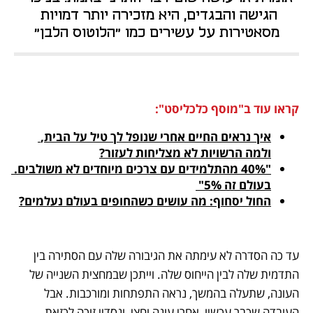
הגישה והבגדים, היא מזכירה יותר דמויות 
מסאטירות על עשירים כמו "הלוטוס הלבן"
קראו עוד ב"מוסף כלכליסט":
איך נראים החיים אחרי שנופל לך טיל על הבית, 
ולמה הרשויות לא מצליחות לעזור?

"40% מהתלמידים עם צרכים מיוחדים לא משולבים. 
בעולם זה 5%" 
החול יסחוף: מה עושים כשהחופים בעולם נעלמים?

עד כה הסדרה לא עימתה את הגיבורה שלה עם הסתירה בין 
התדמית שלה לבין הייחוס שלה. וייתכן שבמחצית השנייה של 
העונה, שתעלה בהמשך, נראה התפתחות ומורכבות. אבל 
העובדה שכבר עכשיו, אחרי עונה וחצי, ונסדיי זוכה לכזאת 