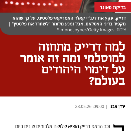
בדיקת סאונד
דרייק. עקץ את די.ג'יי קאלד האמריקאי־פלסטיני, על כך שהוא
מקפיד בדיני האסלאם, אבל נמנע מלומר "לשחרר את פלסטין"
|
צילום: Simone Joyner/Getty Images
למה דרייק מתחזה
למוסלמי ומה זה אומר
על דימוי היהודים
בעולם?
ירדן אבני
|
09:00, 28.05.26
נפתח בכרטיסייה חדשה
נפתח בכרטיסייה חדשה
נפתח בכרטיסייה חדשה
נפתח בכרטיסייה חדשה
וכב הראפ דרייק הוציא שלושה אלבומים שונים ביום 