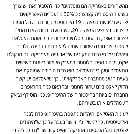
מהשחורים באמריקה הם מוסלמים? כדי להסביר זאת יש צורך 
בשיעור היסטוריה קצרצר: כ־30% מהעבדים האפריקאים 
שהגיעו ליבשת במאה ה־19 היו מוסלמים, ורובם הגדול הומרו 
לנצרות. באמצע המאה ה־20, כשתנועת זכויות האדם החלה 
לצבור תאוצה, תנועות מוסלמיות־שחורות כמו אומת האסלאם 
שאפו ליצור חברה שחורה שחיה ללא תלות בקהילה הלבנה 
ופועלת על פי הדת המקורית של אבותיה מאפריקה. גם מלקולם 
אקס, מנהיג הפלג הלוחמני במאבק השחור בשנות השישים, 
התאסלם וטען כי "האסלאם הוא הדת היחידה שמוחקת את 
בעיית הגזע מהחברה האמריקאית". כך שלאסלאם יש קשר 
הדוק לאקטיביזם שחור לוחמני, ובהתאם כמה מהראפרים 
החברתיים ביותר בהיסטוריה של ההיפ־הופ, כמו מוס דף וצ'אק 
די, מהללים אותו בשיריהם.
לעומת האסלאם, היהדות נתפסת בהיפ־הופ כדת לבנה 
ואליטיסטית. כך למשל, ג'יי זי שר בעבר על כך ש"היהודים 
שולטים בכל הנכסים באמריקה" ואייס קיוב שר "נתתם ליהודי 