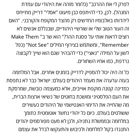
לפרק לי את ההרכב" (כלומר מזהה את היהודי עם עמדת 
המנהל). לכן, כדי להיתפס כבן מיעוט "אסלי" דרייק מתייחס 
ליהדותו באלבומיו החדשים רק מהצד המקופח והקורבני. "האם 
זה העור הטוב שלי או שורשיי היהודיים, שבגללם אנשים לא 
רוצים לראות אותי על פסגת ההר?" הוא שר ב"Make Them 
Remember", ומשתמש בצירוף המילים "Not See" (כפל 
לשון על המילה "נאצי") כדי להבהיר שגם הוא שייך לקבוצה 
נרדפת, כמו אחיו השחורים.
כל זה היה יכול להספיק לדרייק בזמנים אחרים. אבל המלחמה 
בעזה ערערה את מעמד היהודים בעולם: ישראל כבר לא נתפסת 
כמדינה קטנה מוקפת אוייבים, אלא כמעצמה כובשת, שמרסקת 
את העם הפלסטיני ומושכת בחוטים של נשיאי ארצות הברית, 
מה שהחייה את הדימוי האנטישמי של היהודים כעשירים 
ששולטים בעולם. כיום כל יהודי נחשד אוטומטית כתומך 
במלחמה ובממשלת נתניהו, ולכן לא מעט מפורסמים יהודים 
התנגדו בקול למלחמה ולכיבוש והתעקשו לבדל את עצמם 