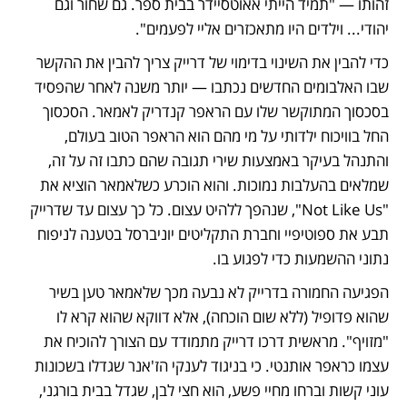
זהותו — "תמיד הייתי אאוטסיידר בבית ספר. גם שחור וגם 
יהודי... וילדים היו מתאכזרים אליי לפעמים". 
כדי להבין את השינוי בדימוי של דרייק צריך להבין את ההקשר 
שבו האלבומים החדשים נכתבו — יותר משנה לאחר שהפסיד 
בסכסוך המתוקשר שלו עם הראפר קנדריק לאמאר. הסכסוך 
החל בוויכוח ילדותי על מי מהם הוא הראפר הטוב בעולם, 
והתנהל בעיקר באמצעות שירי תגובה שהם כתבו זה על זה, 
שמלאים בהעלבות נמוכות. והוא הוכרע כשלאמאר הוציא את 
"Not Like Us", שנהפך ללהיט עצום. כל כך עצום עד שדרייק 
תבע את ספוטיפיי וחברת התקליטים יוניברסל בטענה לניפוח 
נתוני ההשמעות כדי לפגוע בו.  
הפגיעה החמורה בדרייק לא נבעה מכך שלאמאר טען בשיר 
שהוא פדופיל (ללא שום הוכחה), אלא דווקא שהוא קרא לו 
"מזויף". מראשית דרכו דרייק מתמודד עם הצורך להוכיח את 
עצמו כראפר אותנטי. כי בניגוד לענקי הז'אנר שגדלו בשכונות 
עוני קשות וברחו מחיי פשע, הוא חצי לבן, שגדל בבית בורגני, 