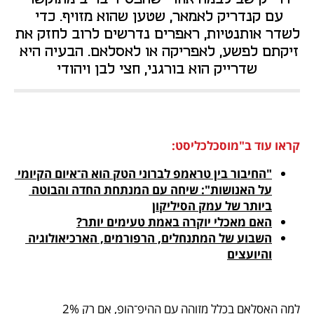
עם קנדריק לאמאר, שטען שהוא מזויף. כדי 
לשדר אותנטיות, ראפרים נדרשים לרוב לחזק את 
זיקתם לפשע, לאפריקה או לאסלאם. הבעיה היא 
שדרייק הוא בורגני, חצי לבן ויהודי
קראו עוד ב"מוסכלכליסט:
"החיבור בין טראמפ לברוני הטק הוא ה־איום הקיומי 
על האנושות": שיחה עם המנתחת החדה והבוטה 
ביותר של עמק הסיליקון

האם מאכלי יוקרה באמת טעימים יותר?
השבוע של המתנחלים, הרפורמים, הארכיאולוגיה 
והיועצים

למה האסלאם בכלל מזוהה עם ההיפ־הופ, אם רק 2% 