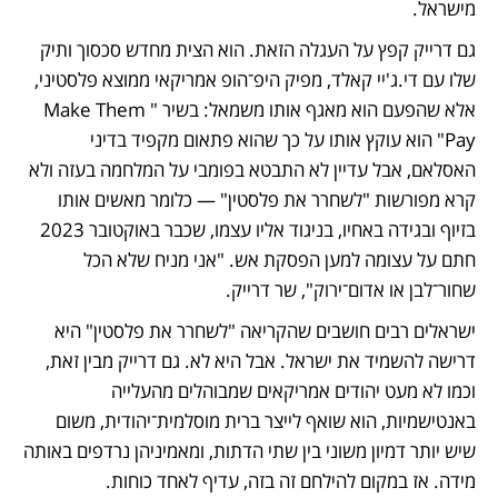
מישראל. 
גם דרייק קפץ על העגלה הזאת. הוא הצית מחדש סכסוך ותיק 
שלו עם די.ג'יי קאלד, מפיק היפ־הופ אמריקאי ממוצא פלסטיני, 
אלא שהפעם הוא מאגף אותו משמאל: בשיר "Make Them 
Pay" הוא עוקץ אותו על כך שהוא פתאום מקפיד בדיני 
האסלאם, אבל עדיין לא התבטא בפומבי על המלחמה בעזה ולא 
קרא מפורשות "לשחרר את פלסטין" — כלומר מאשים אותו 
בזיוף ובגידה באחיו, בניגוד אליו עצמו, שכבר באוקטובר 2023 
חתם על עצומה למען הפסקת אש. "אני מניח שלא הכל 
שחור־לבן או אדום־ירוק", שר דרייק. 
ישראלים רבים חושבים שהקריאה "לשחרר את פלסטין" היא 
דרישה להשמיד את ישראל. אבל היא לא. גם דרייק מבין זאת, 
וכמו לא מעט יהודים אמריקאים שמבוהלים מהעלייה 
באנטישמיות, הוא שואף לייצר ברית מוסלמית־יהודית, משום 
שיש יותר דמיון משוני בין שתי הדתות, ומאמיניהן נרדפים באותה 
מידה. אז במקום להילחם זה בזה, עדיף לאחד כוחות.