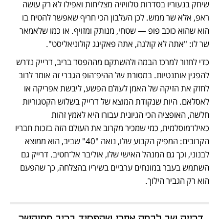
שיחק בנעוריו בסדרות טלוויזיה מצליחות ואפילו לא רק עושה 
ראפ, אלא שר ממש. לכן העלבון הכי חריף שאפשר להטיח בו 
הוא שהוא כוכב פופ — שטחי, מנותק ומזויף. או כמו שלאמאר 
שר לו: "אתה לא קולגה, אתה פאקינג קולוניאליסט". 
כדי לחזור למרכז הבמה ולהשתקם מההפסד בריב, דרייק נדרש 
להפגין אותנטיות. במסורת של ההיפ־הופ הגברי זה אומר לרוב 
לחזק את הזיקה של האמן לעולם הפשע, ליבשת אפריקה או 
לאסלאם. היות שנקודת המוצא של דרייק בשלוש הקטגוריות 
חלשה, האופציה הכי הגיונית עבורו היא לאמץ זהות 
כאילו־מוסלמית, כמי שמכיר מקרוב את העולם הזה בזכות חבריו 
הקרובים: המפיק הקבוע שלו, נואה "40" שביב, הוא ממוצא 
לבנוני, וכך גם המנהל האישי שלו, אוליבר אל־חטיב. דרייק גם 
השתמש בעבר במונחים ערביים בשיריו בהצלחה, כך שהפעם 
הוא רק הגביר הילוך.  
דרייק שב לבמה אחרי שהפסיד בריב מתוקשר 