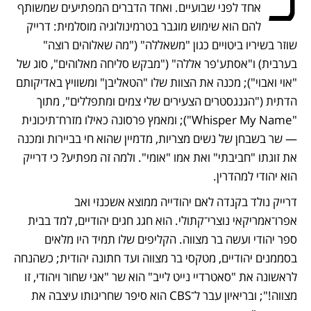
כ
אחד לפני שבועיים. ואחד הדברים המפתיעים שמשותף 
להם הוא שימוש מוגבר בטרמינולוגיה מוסלמית: דרייק 
שוזר בשיריו ביטויים כגון "משאללה" ("מה שאלוהים רוצה" 
בערבית) ו"אסתע'פר אללה" ("מבקש סליחה מאלוהים", סוג של 
"אוי ואבוי"); מכנה את הצוות שלו "הטאליבן" ומשוויץ באדיקותם 
הדתית ("הגנגסטרים הצעירים שלי צמים ומתפללים", מתוך 
"Whisper My Name"); ומאמץ פרסונה כאילו מזרח־תיכונית 
— שר בשבחן של נשים מצריות, מדמיין שהוא חי בביירות ומכנה 
את זוגתו "חביבתי" ואת אמו "אומי". ולמה זה מפתיע? כי דרייק 
הוא יהודי למהדרין. 
דרייק נולד בקנדה לאם יהודייה ממוצא אשכנזי ואב 
אפרו־אמריקאי נוצרי־קתולי. הוא חגג חגים יהודיים, למד בבית 
ספר יהודי ועשה בר מצווה. הקליפים שלו תמיד היו מלאים 
בסממנים יהודיים, מטקסי בר מצווה ועד חתונה יהודית; כשהנחה 
לראשונה את "סאטרדיי נייט לייב" הוא שר "אני שחור ויהודי, זו 
מצווה!"; ובריאיון עבר ל־CBS הוא סיפר שחריגותו עיצבה את 