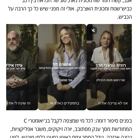
אגב, קשה לומר שזו מכונית נאה, סוג של הכלאה בין רכב 
כביש־שטח ומכונית האצ'בק. אולי זה מפני שיש כל כך הרבה על 
הכביש. 
אני לא צריכה את המשרד: רונית שרעבי-חדד מנהלת ארגון של 30000 עובדים מכל מקום_v
בתפקידים כאלה אי אפשר לחכות: אושרת לוי מניעה השקעות ענק מהטלפון_v
זה שינה לי את החיים: 
בפנים סיפור דומה: לכל מי שמצפה לקבל בג'יאומטרי C 
המחודשת מסך ענק מסתובב, יורה זיקוקים, משגר אפליקציות, 
נכונה אכזבה. גודל המסך צמח באופן כמעט בלתי מורגש. לפני 