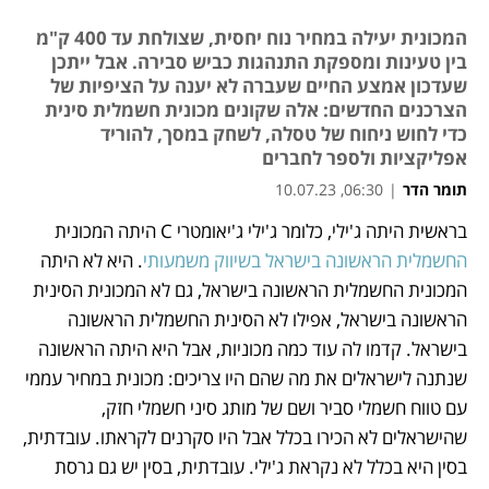
המכונית יעילה במחיר נוח יחסית, שצולחת עד 400 ק"מ
בין טעינות ומספקת התנהגות כביש סבירה. אבל ייתכן
שעדכון אמצע החיים שעברה לא יענה על הציפיות של
הצרכנים החדשים: אלה שקונים מכונית חשמלית סינית
כדי לחוש ניחוח של טסלה, לשחק במסך, להוריד
אפליקציות ולספר לחברים
תומר הדר
|
06:30, 10.07.23
בראשית היתה ג'ילי, כלומר ג'ילי ג'יאומטרי C היתה המכונית 
נפתח בכרטיסייה חדשה
החשמלית הראשונה בישראל בשיווק משמעותי
. היא לא היתה 
המכונית החשמלית הראשונה בישראל, גם לא המכונית הסינית 
הראשונה בישראל, אפילו לא הסינית החשמלית הראשונה 
בישראל. קדמו לה עוד כמה מכוניות, אבל היא היתה הראשונה 
שנתנה לישראלים את מה שהם היו צריכים: מכונית במחיר עממי 
עם טווח חשמלי סביר ושם של מותג סיני חשמלי חזק, 
שהישראלים לא הכירו בכלל אבל היו סקרנים לקראתו. עובדתית, 
בסין היא בכלל לא נקראת ג'ילי. עובדתית, בסין יש גם גרסת 