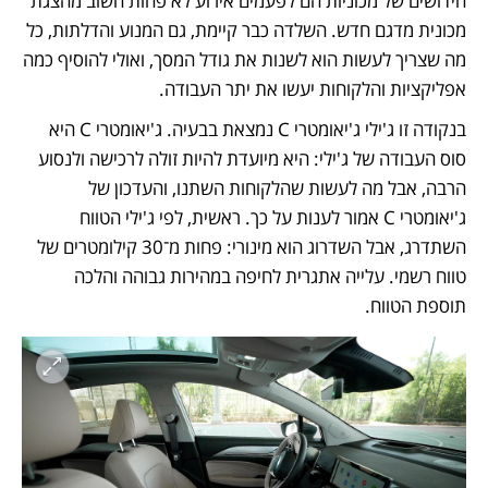
חידושים של מכוניות הם לפעמים אירוע לא פחות חשוב מהצגת 
מכונית מדגם חדש. השלדה כבר קיימת, גם המנוע והדלתות, כל 
מה שצריך לעשות הוא לשנות את גודל המסך, ואולי להוסיף כמה 
אפליקציות והלקוחות יעשו את יתר העבודה.
בנקודה זו ג'ילי ג'יאומטרי C נמצאת בבעיה. ג'יאומטרי C היא 
סוס העבודה של ג'ילי: היא מיועדת להיות זולה לרכישה ולנסוע 
הרבה, אבל מה לעשות שהלקוחות השתנו, והעדכון של 
ג'יאומטרי C אמור לענות על כך. ראשית, לפי ג'ילי הטווח 
השתדרג, אבל השדרוג הוא מינורי: פחות מ־30 קילומטרים של 
טווח רשמי. עלייה אתגרית לחיפה במהירות גבוהה והלכה 
תוספת הטווח. 