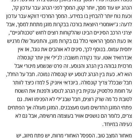
הנהג יש עוד מסך, יותר קטן, המסך לפני הנהג עבר עדכון קל, 
וכעת נוח יותר להבחין בו במידע. המסך המרכזי דווקא עבר עדכון 
לרעה: ג'יאומטרי היוצאת בורכה בבקרות מזגן מתחת למסך, אבל 
יצרני הרכב הסיניים הבינו שהלקוחות רוצים לחוש "טכנולוגיים", 
אז כעת המסך הראשי כולל גם בקרות מזגן, והתפעול שלו מרגיש 
יחסית עמוס. בנוסף לכך, סינים לא אוהבים את גוגל, אז אין 
אנדרואיד אוטו. עוד נקודה חשובה: לג'ילי אין יותר קונסולה 
מרכזית גבוהה בין הנהג והנוסע. זה פרט שנשמע מינורי אבל 
הוא לא. כעת בין הנהג לנוסע יש קונסולה נמוכה. חבל על החלל, 
חבל שבכלל צריך קונסולה. ביונדאי איוניק 5 למדו כיצד לוותר 
על חומת פלסטיק ענקית בין הנהג לנוסע ולפנות את השטח 
לטובת כל מה שרק רוצים, חבל שבג'ילי לא הפנימו זאת. גם 
פתחי המזגן החדשים מעט מעצבנים. המזגן מעולה אך הפתחים 
צרים, כלומר הם נושפים אוויר בעוצמה מרשימה, אבל גם לא 
נעימה במיוחד. 
מאחור המצב טוב. הספסל האחורי מרווח, יש פתח מיזוג, יש 