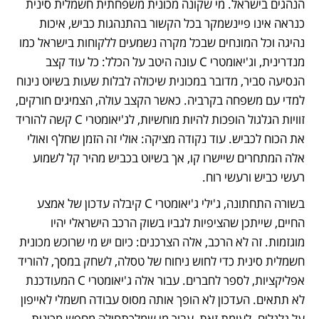
הנהגים בישראל. מי שקונה מכונית משפחתית חשמלית סינית 
כנראה אינו פיינשמקר בכל הקשור בהתנהגות כביש, איכות 
נהיגה וכל המונחים שבכל מקרה נשמעים ללקוחות בישראל כמו 
מנדרינית, וג'יאומטרי C עונה היטב על הכלל: כל עוד קצב 
הנסיעה סביר, מדובר במכונית שיכולה לבלות שעות בשיוט נינוח 
למדי עם משפחה בקרביה. כאשר הקצב עולה, הצמיגים חורקים, 
זוויות הגלגול הופכות להיות מוחשיות, לג'יאומטרי C קשה להוריד 
את הכוח לכביש. עוד נקודה מציקה: אולי זה הזמן שחלף ואולי 
אלה המתחרים שיישרו קו, אך בשיוט בכביש מהיר קל לשמוע 
רעשי כביש ורעשי רוח.
בשורה התחתונה, ג'ילי ג'יאומטרי C קיבלה עדכון של אמצע 
החיים, שייתכן שהציפיות לגביו בשוק הרכב הישראלי יהיו 
מוגזמות. זה לא הרכב, אלה הצרכנים: כיום יש מי שרוכש מכונית 
חשמלית סינית כדי לחוש ניחוח של טסלה, לשחק במסך, להוריד 
אפליקציות, לספר לחברים. עבור אלה ג'יאומטרי C המעודכנת 
לא תתאים. העדכון לא הופך אותה מסוס עבודה חשמלי לאייפון 
על גלגלים. לעומת זאת, עבור מי שמלכתחילה מחפש מכונית 