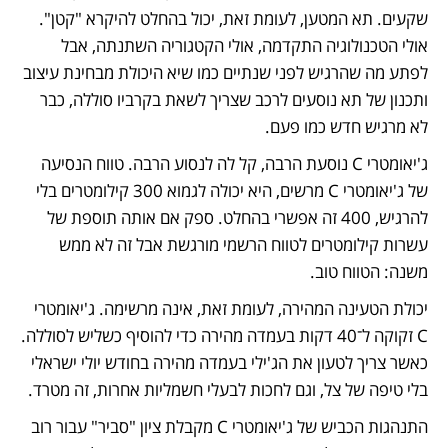
שקעים. תא המטען, לעומת זאת, יכול בהחלט להיקרא "קטן". 
אולי הטכנולוגיה התקדמה, אולי הקטגוריה השתנתה, אבל 
לפתע מה שהרגיש לפני שנתיים כמו שיא היכולת מבחינת עיצוב 
ותכנון של תא נוסעים לרכב שצריך לשאת בקרביו סוללה, כבר 
לא מרגיש חדש כמו פעם.
ג'יאומטרי C נוסעת הרבה, קל לה לנסוע הרבה. טווח הנסיעה 
של ג'יאומטרי C מרשים, היא יכולה לגמוא 300 קילומטרים בלי 
להרגיש, 400 זה אפשרי בהחלט. ספק אם אותה תוספת של 
עשרות קילומטרים לטווח הרשמי מורגשת אבל זה לא ממש 
משנה: הטווח טוב. 
יכולת הטעינה המהירה, לעומת זאת, אינה מרשימה. ג'יאומטרי 
C זקוקה ל־40 דקות בעמדה מהירה כדי להוסיף כשליש לסוללה. 
כאשר צריך לטעון את הג'ילי בעמדה מהירה בחודש יולי ישראלי 
בלי טיפה של צל, וגם לחכות לבעלי חשמליות אחרות, זה מטרד. 
התנהגות הכביש של ג'יאומטרי C מקבלת ציון "סביר" עבור רוב 