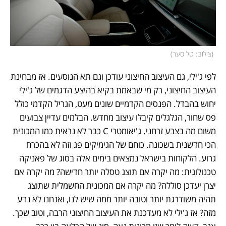
(
צילום: טל סער
)
לפי ג'ילי, גם העיצוב החיצוני עודכן וגם תא הנוסעים. אז מבחינת 
העיצוב החיצוני, רק מי שבאמת בקיא בהיצע הדגמים של ג'ילי 
יחוש בהבדל. הפנסים הקדמיים שונים מעט, הגריל הקדמי כולל 
פס שחור, הגלגלים קיבלו עיצוב מחדש. הבלמים עדיין צבועים 
משום מה בצבע זרחני. ג'יאומטרי C כבר לא נראית כמו המכונית 
הכי חדשנית בשכונה. כוחם של הגימיקים פג וזה לא בהכרח 
גרוע. הלקוחות בישראל נמצאים בימים אלה בסוג של פאניקה 
טכנולוגית: מה יקרה אם תוצג טסלה יותר חדישה? מה יקרה אם 
יצרן יעדכן סוללה? מה יקרה אם המכונית החשמלית שתוצג 
תהיה משודרגת יותר וטובה יותר ממה שיש לנו, ואנחנו לא נדע 
מזה? אז ג'ילי לא מעדכנת את העיצוב החיצוני הרבה, וטוב שכך. 