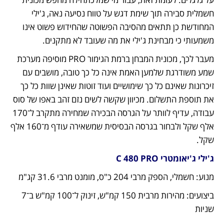
חשמלית סבירה תוך שימת דגש על טווח נסיעה נאה, ג'ילי 
המחודשת כן תתאים מהסיבה הפשוטה שהחידוש פשוט אינו 
משמעותי כי מבחינת ג'ילי את מה שעובד לא מתקנים. 
מעבר לכך, מכונית המבחן ברמת הגימור PRO מוסיפה מערכת 
שמע משודרגת שלמען האמת אינה כל כך טובה, מושבים עם 
זיכרונות שאינם כל כך שימושיים ועוד זוטות שאינן שוות כל כך 
את תוספת התשלום. מכיוון שקשה לשים נזם זהב באפו של סוס 
עבודה, עדיף לוותר על הגרסה הבכירה שמחירה מתקרב ל־170 
אלף שקל ולבחור בגרסה הבסיסית שמשאירה עודף מ־160 אלף 
שקל.
ג'ילי ג'יאומטרי C 480 PRO
מנוע: חשמלי, הספק מרבי 204 כ"ס, מומנט מרבי 31.6 קג"מ
ביצועים: מהירות מרבית 150 קמ"ש, זינוק ל־100 קמ"ש ב־7 
שניות