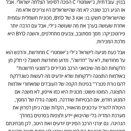
בנזין. עובדתית, ג'יאומטרי C הפכה לסיפור הצלחה ישראלי. אבל 
אז הגיע רכב שונה: לא מה שהישראלים היו צריכים אלא מה 
שהישראלים חשקו בו: אטו 3 של BYD, מכונית חשמלית עממית 
אחרת שעושה בערך את מה שעושה ג'ילי, אבל עם הרבה יותר 
פירוטכניקה: מסך מסתובב, צבעים מתחלפים, והשנה BYD היא 
מלכת המכירות.
אבל כעת מגיעה לישראל ג'ילי ג'יאומטרי C מחודשת, והדגש הוא 
על מחודשת, לא על "חדשה". מדוע מחודשת חשוב? כי חלק מן 
הלקוחות הם מה שיבואני הרכב מגדירים כ"מונעי חדשנות" 
באולמות התצוגה ו"לקוחות שלא יודעים מה לעשות כשנדלקת 
להם נורת פנצ'ר" בפינות הקפה של העובדים שמאחורי אולמות 
התצוגה. המוטו פשוט: מכונית היא כמו אייפון, לא משנה אם 
המנוע חודש, אם הבטיחות שודרגה. משנה גודלו של המסך, 
היכולת להוריד עדכונים מהאוויר, הקלות שבה ניתן לפרוץ את 
מערכת המדיה בלי שהיבואן יידע ולצפות בסרטים במהלך 
הנהיגה. גם יצרני הרכב הסיניים יודעים זאת היטב. לכן מבחינתם 