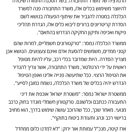
הרגולציה של משרד התחבורה. בשל הסכנה החמורה שיכולה 
להיווצר משימוש בכלים אלו, משרד התחבורה פנה למשרד 
הכלכלה במטרה להגביר את שיתוף הפעולה בנושא לשם 
הסדרת קריטריונים ברורים ליבוא כלים אלו, הגדרת תהליכי 
פיקוח ואכיפה ותיקון החקיקה הנדרש בהתאם".
ממשרד הכלכלה נמסר: "טרקטורונים חשמליים, למרות שהם 
קטני ממדים, משמשים להסעת אדם ואינם צעצועים. הנושא אכן 
מצריך הסדרה. היות שמדובר בכלי רכב, עליו להיות מטופל 
ראשית על ידי הרגולטור, משרד התחבורה, אשר צריך להגדיר 
את הטיפול הרצוי. ככל שתיעשה פנייה אלינו ואופן הטיפול 
הנדרש יהיה בכלים של משרד הכלכלה, נשמח כמובן לסייע".
ממשטרת ישראל נמסר: "משטרת ישראל אוכפת את דיני 
התעבורה ככתבם וכלשונם. טרקטורון חשמלי מוגדר בחוק כרכב 
מנועי. מאחר שכך, ככל שהרוכב עושה שימוש בדרך, הוא מחויב 
ברישוי רכב ונהג ותעודת ביטוח בתוקף".
ארז קיטה, מנכ"ל עמותת אור ירוק: "לא למדנו כלום ממחדל 