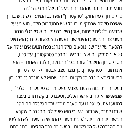
אחריות המשרד, קיבלנו תשובות מתחמקות. תשובות אלו 
נובעות בין היתר מההגדרה המעגלית של המדינה למהו 
טרקטורון. לפי החוק, "טרקטורון" הוא רכב המיועד לשימוש בדרך 
שאינה סלולה שנתקיימו בו כל שש ההגדרות הללו: הוא נע על 
ארבעה גלגלים לפחות; אופן הישיבה עליו הוא כשרגלי הנהג 
משני צדי המושב; ההיגוי שבו נעשה באמצעות כידון; הוא מיועד 
להסעה של עד שני נוסעים כולל הנהג; נפח מנועו אינו עולה על 
1,500 סמ"ק; והוא צוין ברישיון הרכב כטרקטורון. על פניו, 
הטרקטורון החשמלי עומד בכל התנאים, מלבד האחרון – הוא 
אינו מוגדר כטרקטורון. כך נוצר מצב אבסורדי - הטרקטורון 
החשמלי לא מוגדר כטרקטורון מפני שהוא לא מוגדר כטרקטורון.
במשרד התחבורה הפנו אצבע מאשימה כלפי משרד הכלכלה, 
שמאפשר את היבוא של הכלים, וטענו כי ביקשו מהם בעבר 
למנוע זאת. כשפנינו עם טענה זו למשרד הכלכלה הם הפנו 
אותנו למכס, שבתורו טען כי הוא פועל לפי ההגדרות שקבעו 
המשרדים האחרים. לעומת משרדי הממשלה, שעוד לא החליטו 
מה ההגדרה של הטרקטורון, במשטרה כבר החליטו, ובתגובתם 