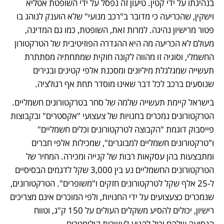
בנהיגתו על ידי קטין. טיעון זה נפסל על ידי השופטת אטליא 
וישקין, שהכריעה כי מדובר ב"רכב מנועי" שלא הוענק לנוהג בו 
פטור מרישיון נהיגה. למרות זאת, השופטת, כמו גם המדינה, 
מעולם לא הכריעה מה היא ההגדרה הפוזיטיבית של הטרקטורון 
החשמלי, וסוגיה זו מהווה לקונה חוקית שמתחתיה מסתתרת 
תעשייה שמגלגלת מיליונים ומסכנת אלפי קטינים ובגירים 
שנוסעים ברכב לכל דבר שאינו מוסדר תחת אף רגולציה.
בישראל קיימת תעשייה שלמה של סחר בטרקטורונים חשמליים. 
הטרקטורונים נמכרים בחנויות של צעצועי "אקסטרים" ובקבוצות 
פייסבוק דוגמת "הקבוצה ‏לטרקטורונים וכלים חשמליים" 
ו"טרקטורונים חשמליים למבוגרים", שמכילות אלפי חברים 
ומתבצעות בהן עסקאות רבות של קנייה ומכירה. המחיר של 
הטרקטורונים החשמליים נע בין 3,000 שקל לדגמים הבסיסיים 
ל-25 אלף שקל לטרקטורונים חזקים ו"משופרים". הטרקטורונים, 
שנמכרים כצעצועים על ידי החנויות, ולפי המוכרים אינם מצריכים 
רישיון, יכולים להסיע משקלים העולים על 150 ק"ג, וטווח 
הנסיעה שלהם יכול להגיע לעשרות קילומטרים. 