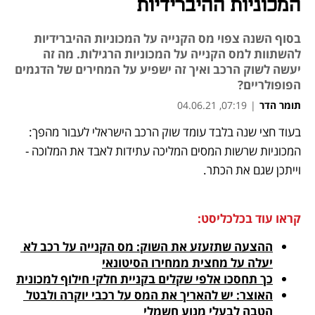
המכוניות ההיברידיות
בסוף השנה צפוי מס הקנייה על המכוניות ההיברידיות
להשתוות למס הקנייה על המכוניות הרגילות. מה זה
יעשה לשוק הרכב ואיך זה ישפיע על המחירים של הדגמים
הפופולריים?
תומר הדר
|
07:19, 04.06.21
בעוד חצי שנה בלבד עומד שוק הרכב הישראלי לעבור מהפך: 
נפתח בכרטיסייה חדשה
נפתח בכרטיסייה חדשה
נפתח בכרטיסייה חדשה
נפתח בכרטיסייה חדשה
נפתח בכרטיסייה חדשה
נפתח בכרטיסייה חדשה
המכוניות שרשות המסים המליכה עתידות לאבד את המלוכה - 
וייתכן שגם את הכתר.
קראו עוד בכלכליסט:
ההצעה שתזעזע את השוק: מס הקנייה על רכב לא 
יעלה על מחצית ממחירו הסיטונאי
כך תחסכו אלפי שקלים בקניית חלקי חילוף למכונית
האוצר: יש להאריך את המס על רכבי יוקרה ולבטל 
הטבה לבעלי מנוע חשמלי