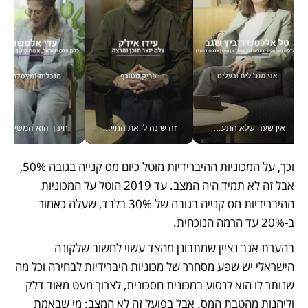
אין שעה שלא התעסקתי במשבר - טל אלכסנדרוביץ’ שגב מנהלת משברים תקשורתיים מכל מקום עם ה- Galaxy Z Fold8 Ultra שלה_v
זה שינה לי את החיים: איך עידו איז'ק הופך את הסמארטפון לכלי צילום מקצועי_v
חינוך הוא המש
וכך, על המכוניות ההיברידיות מוטל כיום מס קנייה בגובה 50%, 
אבל זה לא תמיד היה המצב. עד 2019 הוטל על המכוניות 
ההיברידיות מס קנייה בגובה של 30% בלבד, שעלה כאמור 
ב-20% עד הרמה הנוכחית. 
בהערת אגב נציין שמתבונן מהצד עשוי לחשוב שלקונה 
הישראלי יש שפע מסחרר של מכוניות היברידיות לבחירה וכל מה 
שנותר לו הוא לנסוע במכונית חסכונית, לצרוך מעט מאוד דלק 
וליהנות מהטבת המס. אבל בפועל זה לא המצב: מי שבאמת 