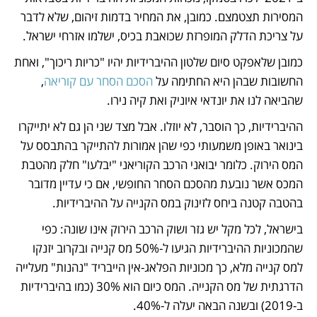
המסירות תצטמצם. כמובן, את המחיר בדמות זיהום, שלא לדבר 
על צריכת הדלק המופרזת שכואבת בכיס, ישלמו אזרחי ישראל.
כמובן שלאפקט סיום שלטון ההיברידיות יהיו "כריות ריכוך", ואחת 
החשובות שבהן היא החתימה על 
הסכם הסחר עם קוריאה
, 
שהביאה לנו את יונדאי איוניק ואת קיה נירו.
ההיברידיות, כך הוסבר, לא יוזלו. אבל מצד שני הן גם לא יתייקרו 
בינואר באופן משמעותי כפי שהן אמורות להתייקר בהתבסס על 
המס הירוק. כלומר יבואני הרכב הקוריאני "יבלעו" חלק מהטבת 
המכס אשר נובעת מהסכם הסחר החופשי, אם כי עדיין מדובר 
בהטבה קטנה ביחס לזינוק במס הקנייה על ההיברידיות.
בישראל, לכל מקל יש גזר ושוק הרכב הירוק אינו שונה: כפי 
שהמכוניות ההיברידיות הגיעו ל-50% מס קנייה ובקרוב יזנקו 
למס קנייה מלא, כך מכוניות הפלאג-אין הייבריד "נהנות" מעלייה 
הדרגתית של מס הקנייה. המס כיום הוא 30% (כמו בהיברידיות 
ב-2019) ובשנה הבאה יעלה ל-40%. 