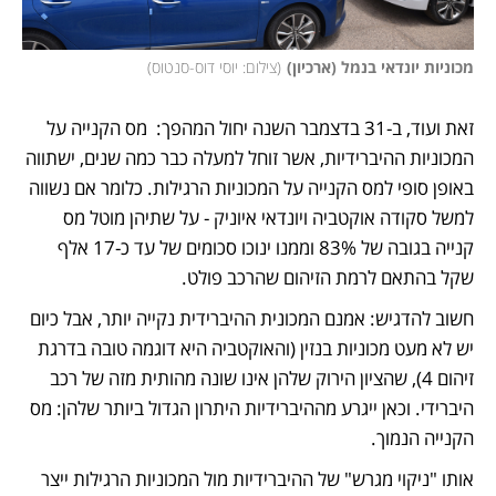
מכוניות יונדאי בנמל (ארכיון)
(
צילום: יוסי דוס-סנטוס
)
זאת ועוד, ב-31 בדצמבר השנה יחול המהפך:  מס הקנייה על 
המכוניות ההיברידיות, אשר זוחל למעלה כבר כמה שנים, ישתווה 
באופן סופי למס הקנייה על המכוניות הרגילות. כלומר אם נשווה 
למשל סקודה אוקטביה ויונדאי איוניק - על שתיהן מוטל מס 
קנייה בגובה של 83% וממנו ינוכו סכומים של עד כ-17 אלף 
שקל בהתאם לרמת הזיהום שהרכב פולט. 
חשוב להדגיש: אמנם המכונית ההיברידית נקייה יותר, אבל כיום 
יש לא מעט מכוניות בנזין (והאוקטביה היא דוגמה טובה בדרגת 
זיהום 4), שהציון הירוק שלהן אינו שונה מהותית מזה של רכב 
היברידי. וכאן ייגרע מההיברידיות היתרון הגדול ביותר שלהן: מס 
הקנייה הנמוך.
אותו "ניקוי מגרש" של ההיברידיות מול המכוניות הרגילות ייצר 