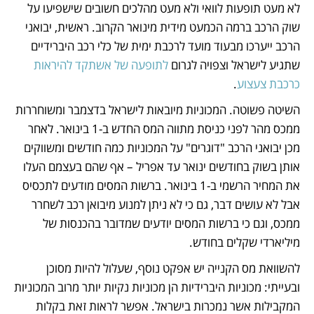
לא מעט תופעות לוואי ולא מעט מהלכים חשובים שישפיעו על 
שוק הרכב ברמה הכמעט מידית מינואר הקרוב. ראשית, יבואני 
הרכב ייערכו מבעוד מועד לרכבת ימית של כלי רכב היברידיים 
שתגיע לישראל וצפויה לגרום 
לתופעה של אשתקד להיראות 
כרכבת צעצוע
.
השיטה פשוטה. המכוניות מיובאות לישראל בדצמבר ומשוחררות 
ממכס מהר לפני כניסת מתווה המס החדש ב-1 בינואר. לאחר 
מכן יבואני הרכב "דוגרים" על המכוניות כמה חודשים ומשווקים 
אותן בשוק בחודשים ינואר עד אפריל – אף שהם בעצמם העלו 
את המחיר הרשמי ב-1 בינואר. ברשות המסים מודעים לתכסיס 
אבל לא עושים דבר, גם כי לא ניתן למנוע מיבואן רכב לשחרר 
ממכס, וגם כי ברשות המסים יודעים שמדובר בהכנסות של 
מיליארדי שקלים בחודש.
להשוואת מס הקנייה יש אפקט נוסף, שעלול להיות מסוכן 
ובעייתי: מכוניות היברידיות הן מכוניות נקיות יותר מרוב המכוניות 
המקבילות אשר נמכרות בישראל. אפשר לראות זאת בקלות 