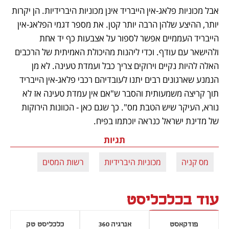
אבל מכוניות פלאג-אין הייבריד אינן מכוניות היברידיות. הן יקרות 
יותר, ההיצע שלהן הרבה יותר קטן. את מספר דגמי הפלאג-אין 
הייבריד העממיים אפשר לספור על אצבעות כף יד אחת 
ולהישאר עם עודף. וכדי ליהנות מהיכולת האמיתית של הרכבים 
האלה להיות נקיים וירוקים צריך כבל ועמדת טעינה. לא מן 
הנמנע שארגונים רבים יתנו לעובדיהם רכבי פלאג-אין הייבריד 
תוך קריצה משמעותית והסבר ש"אם אין עמדת טעינה אז לא 
נורא, העיקר שיש הטבת מס". כך שגם כאן - הכוונות הירוקות 
של מדינת ישראל כנראה יוכתמו בפיח.
תגיות
מס קניה
מכוניות היברידיות
רשות המסים
עוד בכלכליסט
פודקאסט
אנרגיה 360
כלכליסט טק