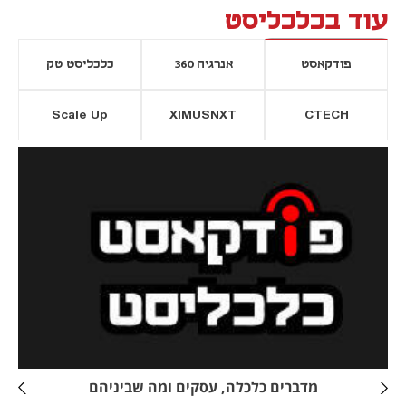
עוד בכלכליסט
פודקאסט
אנרגיה 360
כלכליסט טק
Scale Up
XIMUSNXT
CTECH
יסייה חדשה
נפתח בכרטיסייה חדשה
מדברים כלכלה, עסקים ומה שביניהם