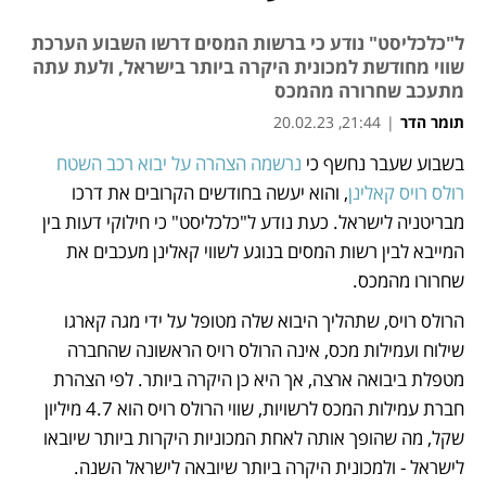
ל"כלכליסט" נודע כי ברשות המסים דרשו השבוע הערכת
שווי מחודשת למכונית היקרה ביותר בישראל, ולעת עתה
מתעכב שחרורה מהמכס
תומר הדר
|
21:44, 20.02.23
בשבוע שעבר נחשף כי 
נרשמה הצהרה על יבוא רכב השטח 
נפתח בכרטיסייה חדשה
רולס רויס קאלינן
, והוא יעשה בחודשים הקרובים את דרכו 
מבריטניה לישראל. כעת נודע ל"כלכליסט" כי חילוקי דעות בין 
המייבא לבין רשות המסים בנוגע לשווי קאלינן מעכבים את 
שחרורו מהמכס.
הרולס רויס, שתהליך היבוא שלה מטופל על ידי מגה קארגו 
שילוח ועמילות מכס, אינה הרולס רויס הראשונה שהחברה 
מטפלת ביבואה ארצה, אך היא כן היקרה ביותר. לפי הצהרת 
חברת עמילות המכס לרשויות, שווי הרולס רויס הוא 4.7 מיליון 
שקל, מה שהופך אותה לאחת המכוניות היקרות ביותר שיובאו 
לישראל - ולמכונית היקרה ביותר שיובאה לישראל השנה. 