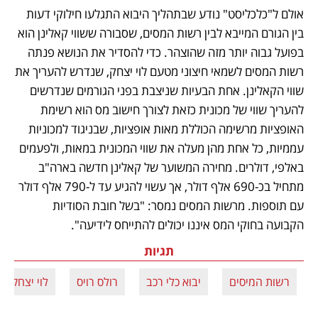
אולם ל"כלכליסט" נודע שבתהליך היבוא התגלעו חילוקי דעות 
בין הגורם המייבא לבין רשות המסים, שסבורה ששווי קאלינן הוא 
בפועל גבוה יותר מזה שהוצהר. כדי להסדיר את הנושא פנתה 
רשות המסים לשמאי חיצוני מטעם לוי יצחק, שנדרש להעריך את 
שווי הקאלינן. אחת הבעיות שניצבת בפני הגורמים שנדרשים 
להעריך שווי של מכונית כזאת לצורך חישוב מס הוא רשימת 
האופציות מרשימה הכוללת מאות אופציות, שבניגוד למכוניות 
עממיות, כל אחת מהן מעלה את שווי המכונית במאות, ולפעמים 
באלפי, דולרים. מחירה המשוער של קאלינן חדשה בארה"ב 
מתחיל בכ-690 אלף דולר, אך עשוי להגיע עד ל-790 אלף דולר 
עם תוספות. מרשות המסים נמסר: "בשל חובת הסודיות 
הקבועה בחוקי המס איננו יכולים להתייחס לידיעה".
תגיות
רשות המיסים
יבוא כלי רכב
רולס רויס
לוי יצחק