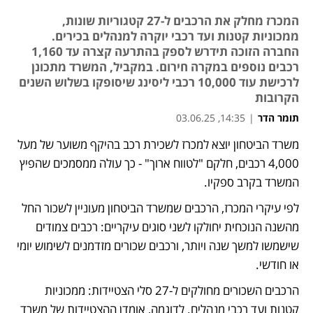
המכרז מחלק את הרכבים ל-27 קטגוריות שונות,
ממכוניות קטנות ועד רכבי יוקרה למנהלים בכירים.
החברה הזוכה תידרש לספק בהתרעה קצרה עד 1,160
רכבים נוספים במקרה חירום. במקביל, המשרד מתכונן
לרכישת עוד 10,000 רכבי ליסינג שיסופקו בשלוש השנים
הקרובות
תומר הדר
|
14:35, 03.06.25
משרד הביטחון יוצא למכרז לשכירת רכב בהיקף משוער של מעל 
נפתח בכרטיסייה חדשה
4,000 רכבים, חלקם "לטווח ארוך" - כך עולה ממסמכים שהפיץ 
המשרד בקרב ספקיו. 
לפי עיקרי המכרז, הרכבים שמשרד הביטחון מעוניין לשכור החל 
מהשנה הנוכחית יחולקו לשני סוגים עיקריים: רכבים צמודים 
שישמשו למשך שנה ויותר, ורכבים שכורים מזדמנים לשימוש יומי 
או חודשי.
הרכבים השכורים מחולקים ל-27 סלי הצטיידות: ממכוניות 
קטנות ועד רכבי מנהלים. לדוגמה, אומדן ההצטיידות של משרד 