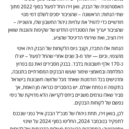
האסטרטגיה של הבנק. וואן זירו החל לפעול בסוף 2022 מתוך 
שתי הנחות: הראשונה – שהציבור יסכים לשלם דמי מנוי 
חודשיים כדי להוזיל את עלויות ניהול החשבון שלו, והשנייה – 
שהציבור יעריך את הסטנדרט החדש של שקיפות והוגנות שוואן 
זירו הציב, ואת שירותי הדיגיטל שהציע. 
הנחות אלו התבדו, וקצב גיוס הלקוחות של הבנק היה איטי 
מהצפוי, וכיום — יותר מ-3 שנים אחרי שהחל לפעול – יש לו 
כ-170 אלף חשבונות בלבד. בבנק מסבירים זאת גם בפרוץ 
המלחמה ובמאמצי שימור שעשו הבנקים המסורתיים בתגובה, 
ומדגישים בכל הזדמנות שאחד מכל שלושה חשבונות בישראל 
בתקופה זו נפתח אצלם. יש בהסברים כנראה מן האמת, אך 
סביר שאלו גורמים משניים ביחס לקריאה הלא מדויקת של נימי 
נפשם של לקוחות הבנקים. 
לכן, בוואן זירו, תחת ניהולו של מנכ"ל הבנק אייל גפני שנכנס 
לתפקיד בנובמבר 2024, החליטו בסוף 2024 על שינוי 
אסטרטגיה: התמקדות בהעברת פעילות הדרגתית של לקוחות. 