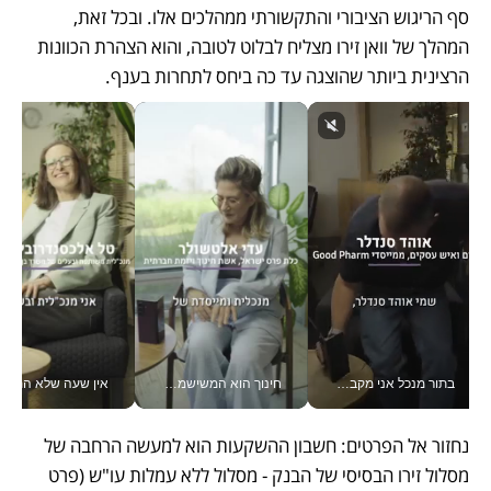
סף הריגוש הציבורי והתקשורתי ממהלכים אלו. ובכל זאת, 
המהלך של וואן זירו מצליח לבלוט לטובה, והוא הצהרת הכוונות 
הרצינית ביותר שהוצגה עד כה ביחס לתחרות בענף.  
בתור מנכל אני מקבל מאות החלטות ביום, וה- Galaxy Z Fold8 Ultra עוזר לי לחתוך אותן מהר יותר_v
חינוך הוא המשישמה של החיים שלי - V
אין שעה שלא התעסקתי במשבר - טל אלכסנדרוביץ’ שגב מנהלת משברים
נחזור אל הפרטים: חשבון ההשקעות הוא למעשה הרחבה של 
מסלול זירו הבסיסי של הבנק - מסלול ללא עמלות עו"ש (פרט 