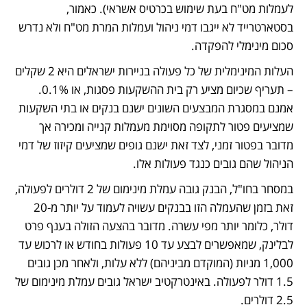
לעמלות מט"ח בעת שימוש בכרטיס אשראי). כאמור, 
בסטארטרייד לא ייגבו דמי ניהול ועמלות המרת מט"ח ולא נדרש 
סכום מינימלי להפקדה.
העלות המינימלית של כל פעולה בניירות ישראלים היא 2 שקלים 
– תעריף שכיום מציע רק בית ההשקעות פסגות, או 0.1%. 
אמנם במסגרת המבצעים השונים ישנם בנקים או בתי השקעות 
שמציעים פטור לתקופה מסוימת מעמלות קנייה ומכירה אך 
מדובר בפטור זמני, לצד זאת ישנם גופים שמציעים קיזוז של דמי 
הניהול שהם גובים כנגד פעולות אלו. 
במסחר בחו"ל, הבנק גובה עמלת מינימום של 2 דולרים לפעולה, 
זאת בזמן שהעמלה הזו בבנקים עשויה לעמוד על יותר מ-20 
דולר, כלומר יותר מפי עשרה. מדובר בהצעה הזולה בענף פרט 
לבלינק, שמאפשרים לבצע עד 10 פעולות בחודש או לרכוש עד 
1,000 מניות (המוקדם מביניהם) ללא עלות, ולאחר מכן גובים 
1.5 דולר לפעולה. באינטרקטיב ישראל גובים עמלת מינימום של 
2.5 דולרים.