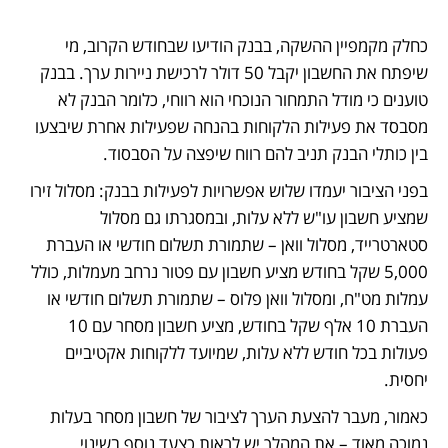
כחלק מקמפיין ההשקה, בבנק הודיעו שבחודש הקרוב, מי 
שיפתח את החשבון יקבל 50 דולר לרכישת ניירות ערך. בבנק 
טוענים כי מודל התמחור הנוכחי הוא רווחי, כלומר הבנק לא 
מסבסד את פעילות הלקוחות בהנחה שפעילות אחרת שיבצעו 
בין כותלי הבנק תניב להם רווח שיפצה על הסבסוד. 
בפני הציבור יעמדו שלוש אפשרויות לפעילות בבנק: מסלול זירו 
שמציע חשבון עו"ש ללא עלות, ובמסגרתו גם מסלול 
סטארטרייד, מסלול וואן – שתמורת תשלום חודשי או העברת 
5,000 שקל בחודש מציע חשבון עם פטור נרחב מעמלות, כולל 
עמלות מט"ח, ומסלול וואן פלוס – שתמורת תשלום חודשי או 
העברת 10 אלף שקל בחודש, מציע חשבון מסחר עם 10 
פעולות בכל חודש ללא עלות, שמיועד ללקוחות אקטיביים 
יחסית. 
כאמור, מעבר להצעת הערך לציבור של חשבון מסחר בעלות 
נמוכה מאוד – את המהלך יש לראות כצעד נוסף בשינוי 