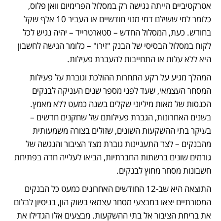
אטרקטיביים הייתה נגישה רק במסלול הפרימיום וואן פלוס, 
כלומר למי ששילם דמי מנוי חודשיים או העביר 10 אלף שקל 
בחודש. כעת, המסלול החדש – סטארטרייד – יהיה נגיש לכל 
לקוח במסלול הבסיסי של הבנק "זירו" – כלומר הגישה לחשבון 
היא ללא עלות או התחייבות להעברת פעילות. 
המהלך מגיע על רקע התחרות ההולכת וגוברת על פעילות 
המסחר העצמאי, שעד לפני מספר שנים העניקה לבנקים 
הכנסות של מאות מיליוני שקלים בשנה כמעט ללא מאמץ. 
בשנים האחרונות, הגברת פעילותם של שחקנים חדשים – 
בעיקר בתי ההשקעות השונים, שזולים בצורה משמעותית 
מהבנקים – לצד התעניינות גוברת מצד הציבור והנגשה של 
גורמים שונים ברשתות החברתיות, הביאו לעלייה חדה בפתיחת 
חשבונות מסחר מחוץ לבנקים. 
התוצאה היא שב-12 החודשים האחרונים כמעט כל הבנקים 
המסורתיים יצאו במבצעי מסחר עצמאי בשוק הון, בניסיון לבלום 
את בריחת הציבור אל בתי ההשקעות. מבצעים אלו הגדילו את 