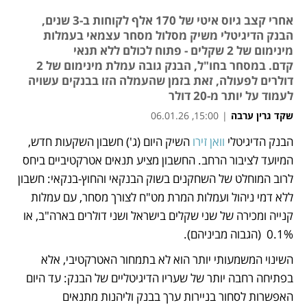
אחרי קצב גיוס איטי של 170 אלף לקוחות ב-3 שנים,
הבנק הדיגיטלי משיק מסלול מסחר עצמאי בעמלות
מינימום של 2 שקלים - פתוח לכולם ללא תנאי
קדם. במסחר בחו"ל, הבנק גובה עמלת מינימום של 2
דולרים לפעולה, זאת בזמן שהעמלה הזו בבנקים עשויה
לעמוד על יותר מ-20 דולר
שקד גרין ערבה
|
15:00, 06.01.26
הבנק הדיגיטלי 
וואן זירו
 השיק היום (ג') חשבון השקעות חדש, 
נפתח בכרטיסייה חדשה
המיועד לציבור הרחב. החשבון מציע תנאים אטרקטיביים ביחס 
לרוב המוחלט של השחקנים בשוק הבנקאי והחוץ-בנקאי: חשבון 
ללא דמי ניהול ועמלות המרת מט"ח לצורך מסחר, עם עמלות 
קנייה ומכירה של שני שקלים בישראל ושני דולרים בארה"ב, או 
0.1%  (הגבוה מביניהם). 
השינוי המשמעותי יותר הוא לא בתמחור האטרקטיבי, אלא 
בפתיחה רחבה יותר של שעריו הדיגיטליים של הבנק: עד היום 
האפשרות לסחור בניירות ערך בבנק וליהנות מתנאים 