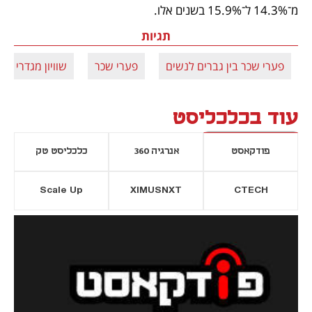
מ־14.3% ל־15.9% בשנים אלו.
תגיות
פערי שכר בין גברים לנשים
פערי שכר
שוויון מגדרי
עוד בכלכליסט
פודקאסט
אנרגיה 360
כלכליסט טק
Scale Up
XIMUSNXT
CTECH
יסייה חדשה
נפתח בכרטיסייה חדשה