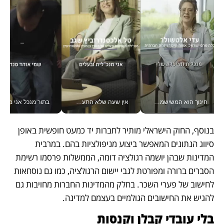
חינוך הוא המשישמה של החיים שלי - V
אין שעה שלא התעסקתי במשבר - טל אלכסנדרוביץ’ שגב מנהלת משברים תקשורתיים מכל מקום עם ה- Galaxy Z Fold8 Ultra שלה_v
בתור מנכל אני מקבל מאות הח
בנוסף, החוק הישראלי מותיר לחברות יד כמעט חופשית באופן 
סיווג הנתונים המאפשר ביצוע מניפולציות בהם. במרבית 
המדינות שבהן יושמה רגולציה דומה, הממשלות פרסמו רשימת 
הסברים ברורה ומפורטת לגבי יישום הרגולציה, כמו גם נוסחאות 
לחישוב של פערי השכר. בחלק מהמדינות החברות מחויבות גם 
להגיש את החישובים הגולמיים בעצמם למדינה. 
בלי עובדי קבלן וקנסות