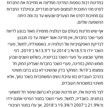
במדינות רבות נוספות המדינה ממליצה או מחייבת את החברות 
לפרט מהי התוכנית לצמצום פערים מגדריים, ובפינלנד החברות 
גם מחויבות לפרט את הצעדים שנעשו עד כה ומה היתה 
ההשפעה שלהם.
אף שיש מדינות בעולם עם רגולציה מחמירה מאוד בנוגע לדיווח 
פערי שכר בחברות, אין מדינה אשר יישמה עד כה מנגנון 
לבדיקת האפקטיביות של רגולציה זו. באוסטרליה, למשל, פערי 
השכר ירדו מ־%18.5 ב־2014 עד ל־%13.9 ב־2019. לפי 
מחקר שבוצע על פערי השכר בבריטניה, בשלוש השנים שבהן 
מומש החוק במדינה, פערי השכר בחברות שעליהן החוק חל 
צומצמו ב־%19. המחקר בדק שהשינוי לא נבע ברובו משינוי 
בהרכב העובדים כמו עזיבת נשים המשתכרות בשכר נמוך, אלא 
משינוי במשכורות העובדים. 
לצד מדינות אלו, יש מדינות שבהן לא נרשם שיפור חד־משמעי 
בנתונים. בשבדיה, למשל, פערי השכר במגזר הפרטי אמנם ירדו 
מ־21.9% ב־2007 ל־19.3% ב־2018. אך עלו במגזר הציבורי 