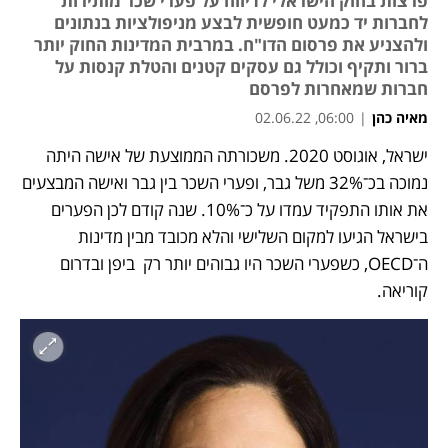
פרצות בחוק הישראלי לדיווח על פערי שכר מותירות
לחברות יד כמעט חופשית לבצע מניפולציות בנתונים
ולהצניע את פרסום הדו"ח. במרבית המדינות החוק יותר
ברור ותקיף וכולל גם עסקים קטנים והטלת קנסות על
חברות שמאחרות לפרסם
מאיה כהן
|
06:00, 02.06.22
ישראל, אוגוסט 2020. משכורתה הממוצעת של אישה היתה 
נפתח בכרטיסייה חדשה
נמוכה בכ־32% משל גבר, ופערי השכר בין גבר ואישה המבצעים 
את אותו התפקיד עמדו על כ־10%. שנה קודם לכן הפערים 
בישראל הגיעו למקום השלישי והלא מכובד מבין מדינות 
ה־OECD, כשפערי השכר היו גבוהים יותר רק  ביפן ובדרום 
קוריאה. 