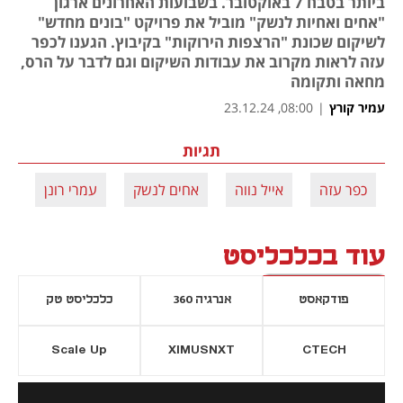
ביותר בטבח 7 באוקטובר. בשבועות האחרונים ארגון
"אחים ואחיות לנשק" מוביל את פרויקט "בונים מחדש"
לשיקום שכונת "הרצפות הירוקות" בקיבוץ. הגענו לכפר
עזה לראות מקרוב את עבודות השיקום וגם לדבר על הרס,
מחאה ותקומה
עמיר קורץ
|
08:00, 23.12.24
תגיות
כפר עזה
אייל נווה
אחים לנשק
עמרי רונן
עוד בכלכליסט
פודקאסט
אנרגיה 360
כלכליסט טק
Scale Up
XIMUSNXT
CTECH
יסייה חדשה
נפתח בכרטיסייה חדשה