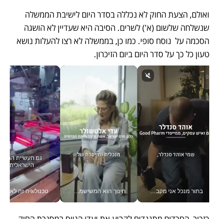
ואולם, הצעת החוק לא נכללה בסדר היום לישיבת הממשלה 
שנשלחה שלשום (א') לשרים. הסיבה היא שעדיין לא הושגה 
הסכמה על  נוסח סופי. כמו כן, בממשלה לא רצו להעלות נושא 
טעון כל כך על סדר היום ביום הזיכרון. 
בתור מנכל אני מקבל מאות החלטות ביום, וה- Galaxy Z Fold8 Ultra עוזר לי לחתוך אותן מהר יותר_v
חינוך הוא המשישמה של החיים שלי - V
טכנולוגיה זה לא רק בהייטק: גם תעשיי
כזכור, החרדים מתנגדים לקבוע את יעדי הגיוס במסגרת החוק  