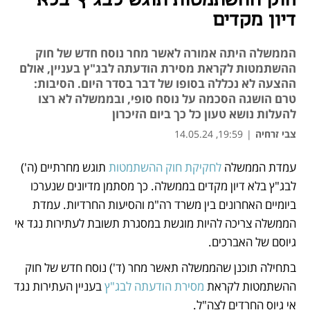
חוק ההשתמטות תוגש לבג"ץ בלא
דיון מקדים
הממשלה היתה אמורה לאשר מחר נוסח חדש של חוק
ההשתמטות לקראת מסירת הודעתה לבג"ץ בעניין, אולם
ההצעה לא נכללה בסופו של דבר בסדר היום. הסיבות:
טרם הושגה הסכמה על נוסח סופי, ובממשלה לא רצו
להעלות נושא טעון כל כך ביום הזיכרון
צבי זרחיה
|
19:59, 14.05.24
נפתח בכרטיסייה חדשה
נפתח בכרטיסייה חדשה
עמדת הממשלה 
לחקיקת חוק ההשתמטות
 תוגש מחרתיים (ה') 
לבג"ץ בלא דיון מקדים בממשלה. כך מסתמן מדיונים שנערכו 
ביומיים האחרונים בין משרד רה"מ והסיעות החרדיות. עמדת 
הממשלה צריכה להיות מוגשת במסגרת תשובת לעתירות נגד אי 
גיוסם של האברכים. 
בתחילה תוכנן שהממשלה תאשר מחר (ד') נוסח חדש של חוק 
ההשתמטות לקראת 
מסירת הודעתה לבג"ץ 
בעניין העתירות נגד 
אי גיוס החרדים לצה"ל. 