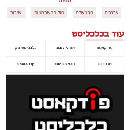
אברכים
הממשלה
חוק ההשתמטות
ישיבות
עוד בכלכליסט
פודקאסט
אנרגיה 360
כלכליסט טק
Scale Up
XIMUSNXT
CTECH
יסייה חדשה
נפתח בכרטיסייה חדשה