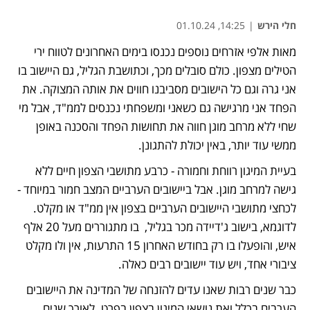
חלי הירש
|
14:25, 01.10.24
מאות אלפי אזרחים נוספים נכנסו בימים האחרונים לטווח ירי 
הטילים מצפון. כולם סובלים מכך, וכתושבת הגליל, גם היישוב בו 
אני גרה וגם כל הישובים מסביבנו חווים את אותה המצוקה. את 
הפחד אני מרגישה גם כשאני ומשפחתי נכנסים לממ"ד, אבל מי 
שחי ללא מרחב מוגן חווה את תחושות הפחד והסכנה באופן  
ממשי עוד יותר, באין יכולת להתגונן.
בעיית המיגון רווחת וחמורה - כרבע מתושבי הצפון חיים ללא 
גישה למרחב מוגן. אבל ביישובים הערביים המצב חמור במיוחד - 
לכחצי מתושבי היישובים הערביים בצפון אין ממ"ד או מקלט. 
לדוגמא, בישוב ג'דיידה מכר בגליל,  בו מתגוררים מעל 20 אלף 
איש, והופעלו בו רק בחודש האחרון 15 התרעות, אין ולו מקלט 
ציבורי אחד, ויש עוד יישובים רבים כאלה. 
כבר שנים רבות שאנו עדים להזנחה של המדינה את היישובים 
הערבים בכלל ואת נושאי המיגון בצפון בפרט. לאורך שנים, 