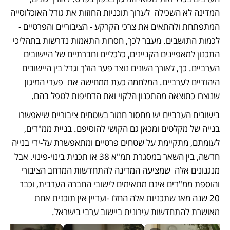
המדינה לא השכילה  לערוך תוכניות החוזות את גודל האוכלוסייה 
המתפתחת ולהתאים את צרכי הקרקע - הציבוריים והפרטיים - 
לכמות התושבים. מעבר לכך, חסרות התאמות נדרשות בתהליכי 
התכנון למאפיינים הקניינים, כלכליים וחברתיים של היישובים 
הערביים. כך, לאורך השנים נוצר פער הולך וגדל בין היישובים 
היהודיים לערביים. המלחמה כעת ממחישה את  פערי המיגון 
שנוצרו כתוצאה מהתכנון הלקוי ואת הדחיפות לטפל בהם.
בישובים הערביים יש מחסור חמור בשטחים ציבוריים שיאפשרו 
בנייה של מקלטים ומכאן גם הקושי להוסיפם. בניית ממ"דים, 
לעומתם, מתקיימת על שטחים פרטיים ומתאפשרת על-ידי בנייה 
חדשה, בין השאר במסגרת תמ"א 38 או תכנית בינוי-פינוי. אבל 
מנגנונים אלה  שמציעה המדינה להתחדשות המרחב הציבורי 
והוספת ממ"דים אינם מתאימים לישובי החברה הערבית, וכבר 
20 שנה מאז שתכניות אלה החלו -ועדיין אין תוכנית אחת 
מאושרת להתחדשות עירונית ביישוב ערבי בישראל.  