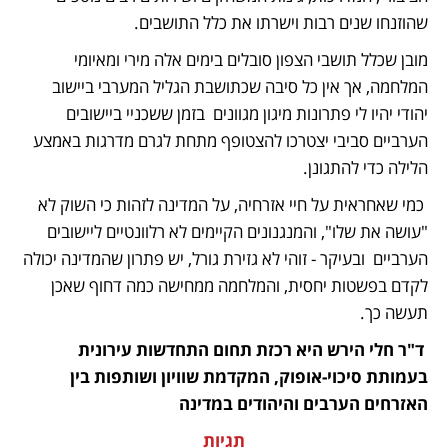
שהוזנחו שנים רבות וישרתו את כלל התושבים.
מובן שכלל תושבי הצפון סובלים בימים אלה מירי ומאיומי 
המלחמה, אך אין כל סיבה שכתושבת הגליל המערבי ביישוב 
יהודי יהיו לי פתרונות מיגון מגוונים  בזמן ששכניי ביישובים 
הערביים סביבי יצטרכו להצטופף מתחת לגרם מדרגות באמצע 
הלילה כדי להתגונן.
 כמי שאחראית על חיי אזרחיה, על המדינה לזהות כי השוק לא 
"עושה את שלו", והמנגנונים הקיימים לא רלוונטיים ליישובים 
הערביים  ובעיקר - זוהי לא גזירת גורל, יש פתרון שהמדינה יכולה 
לקדם בפשטות יחסית, והמלחמה ממחישה כמה דחוף שאכן 
תעשה כך. 
 ד"ר חלי הירש היא רכזת תחום התחדשות עירונית 
בעמותת סיכוי-אופוק, המקדמת שוויון ושותפות בין 
האזרחים הערבים והיהודים במדינה
תגיות