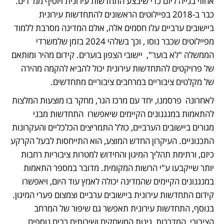
אחוזי בנייה ליזם כדי שיבצע התחדשות עירונית ויוסיף ממ"דים. 
כבר ב-2018 בפיילוטים הראשונים להתחדשות עירונית 
ביישובים ערביים עלו חסמים אלה, אולם המדינה מסרבת ללמוד 
מפיילוטים שכבר נוסו , וכך בשלהי 2024 בזמן שלמשרדי 
הממשלה "לא בוער",  יישובי הצפון בוערים. קידום מהיר ומותאם 
של פרויקטים להתחדשות עירונית יכול להביא להקמה מהירה 
של מקלטים ציבוריים במרחבים ציבוריים מתחדשים.
לאחרונה  פרסמנו, יחד עם מרכז הגר, מחקר בו מוצעות המלצות 
להתאמות במנגנונים הקיימים שיאפשרו  התחדשות מבני 
מגורים ביישובים הערביים, כולל התמריצים הכלכליים והעקרונות 
התכנוניים. העיקרון החדש המוצע, הוא התייחסות לבעל הקרקע 
כיזם, ורתימת תהליך המיגון והחידוש למטרות ציבוריות רחבות 
יותר שייקבעו ע"י הרשות המקומית. מדובר במספר התאמות 
במנגנונים הקיימים שהמדינה יכולה לאמץ עוד היום, ויאפשרו 
קידום התחדשות עירונית ביישובים ערביים וצמצום פערי המיגון. 
בנוסף, התחדשות עירונית תאפשר גם שיפור של המרחב 
הציבורי, המדרכות, גינות המשחקים ושירותים רבים נוספים 