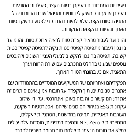
פעילויות המתבוננות בעיקרן בטווח הקצר, פעילויות המונעות 
בעיקרן או אך ורק משיקולי רווחיות ומניהול שורת הרווח וניהול 
המניה בטווח הקצר, עלול להיות בהם בכדי לפגוע במשק בטווח 
הארוך ובעיוות בהקצאת המקורות.
זהו מועד לעבור מראיה קצרת טווח לראיה ארוכת טווח. זהו מועד 
בו נכון לעבור מתפיסה קפיטליסטית נקיה לתפיסה קפיטליסטית 
קשובה, תפיסה בה נכון להקשיב לבעלי העניין השונים ולהיבטים 
נוספים שבעיני בהחלט מתכתבים עם שורת הרווח וערך 
התאגיד, אם כי, במונחי הטווח הארוך.
תפקידיהם ואחריותם של המשקיעים המוסדיים בהתמודדות עם 
אתגרים סביבתיים, תוך הקפדה על חובות אמון, אינם סותרים זה 
את זה; הם קשורים זה בזה באופן אינהרנטי. על ידי שילוב 
עקרונות ESG בניהול הסיכונים שלהם, אסטרטגיות השקעה, 
מעורבות תאגידית, תמיכה בחדשנות, הסתגלות לאקלים, 
התחייבויות ל-Net Zero ותמיכה במדיניות, מוסדות אלה יכולים 
למלא את חובות הנאמנות שלהם תוך תרומה חיובית לחברה 