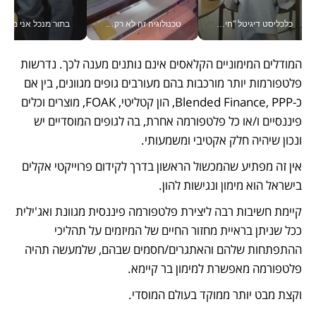
כלכליסט דיגיטל "חינוך הוא המשימה של החיים שלי"_v
טכנולוגיה זה לא רק בהייטק: גם תעשיית המזון הישראלית מאמצת כלי AI, אוטומציה וניתוח דאטה בזמן אמת
בתור מנכל אני מקבל מאות הח
המודלים המימוניים הקלאסים אינם נותנים מענה לכך. נדרשות 
פלטפורמות יותר מורכבות בהם מעורבים גופים מגוונים, בין אם 
כ-Blended Finance, PPP, הון קטליטי, FOAK, מוצרים וכלים 
פיננסיים ו/או כל פלטפורמה אחרת, בה לגופים המוסדיים יש 
ונכון שיהיה חלק אקטיבי ומשמעותי.
אין זה מפתיע שהמכשול הראשון בדרך לקידום פרוייקטי אקלים 
בישראל הוא מימון ונגישות להון.
קיימת חשיבות רבה ליצירת פלטפורמה פיננסית מגוונת ואג'ילית 
ככל שניתן בראיית מחזור החיים של המיזמים על תהליכי 
ההתפתחות שלהם והאתגרים/חסמים שבהם, שלמעשה תהיה 
פלטפורמה מאפשרת למימון בר קיימא.
וקצת מבט יותר ממוקד בעולם המוסדי.