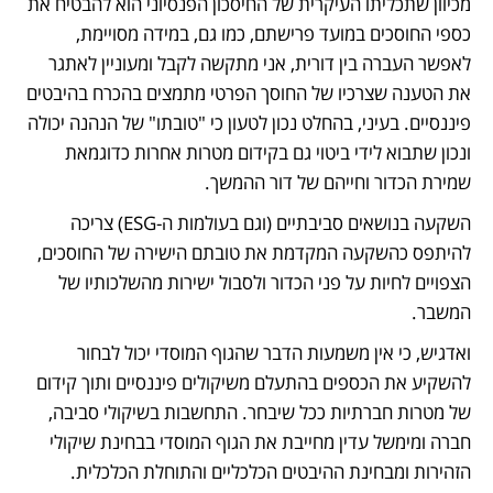
מכיוון שתכליתו העיקרית של החיסכון הפנסיוני הוא להבטיח את 
כספי החוסכים במועד פרישתם, כמו גם, במידה מסויימת, 
לאפשר העברה בין דורית, אני מתקשה לקבל ומעוניין לאתגר 
את הטענה שצרכיו של החוסך הפרטי מתמצים בהכרח בהיבטים 
פיננסיים. בעיני, בהחלט נכון לטעון כי "טובתו" של הנהנה יכולה 
ונכון שתבוא לידי ביטוי גם בקידום מטרות אחרות כדוגמאת 
שמירת הכדור וחייהם של דור ההמשך.
השקעה בנושאים סביבתיים (וגם בעולמות ה-ESG) צריכה 
להיתפס כהשקעה המקדמת את טובתם הישירה של החוסכים, 
הצפויים לחיות על פני הכדור ולסבול ישירות מהשלכותיו של 
המשבר. 
ואדגיש, כי אין משמעות הדבר שהגוף המוסדי יכול לבחור 
להשקיע את הכספים בהתעלם משיקולים פיננסיים ותוך קידום 
של מטרות חברתיות ככל שיבחר. התחשבות בשיקולי סביבה, 
חברה ומימשל עדין מחייבת את הגוף המוסדי בבחינת שיקולי 
הזהירות ומבחינת ההיבטים הכלכליים והתוחלת הכלכלית.