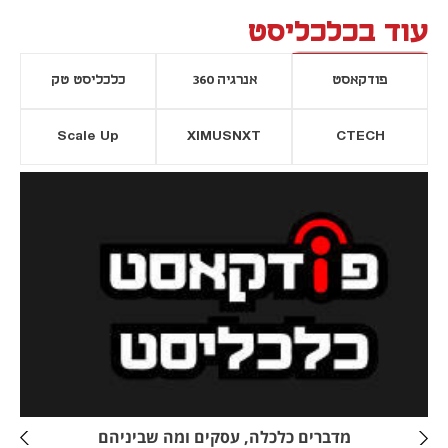
עוד בכלכליסט
פודקאסט
אנרגיה 360
כלכליסט טק
Scale Up
XIMUSNXT
CTECH
יסייה חדשה
נפתח בכרטיסייה חדשה
מדברים כלכלה, עסקים ומה שביניהם