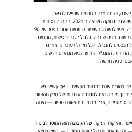
לתוך הקלחת הזאת נחתה רגב כאמור לפני שנה, והיתה מבין הגורמים שסייעו לדנאל 
להתאושש. המניה חזרה לטפס למרות שהיא עדיין רחוקה משיאה ב־2021, החברה נסחרת 
בשווי של 2.4 מיליארד שקל והשנה, לדבריה, צפוי להיות גם שיפור ברווחיות אחרי הפסד של 90 
מיליון שקל ב־2023. "היו לעובדים שנתיים קשות, מניה שירדה, בלבול לגבי הרכישות, מתחים 
בין המנכ"ל והיו"ר הקודם, מתח בין סמנכ"ל הכספים למנכ"ל, והכל חלחל לעובדים. אמרנו 
לעצמו: 'קודם נסדר את החברה ונרגיע את הרוחות'. המנכ"ל החדש הביא מנהלים חדשים, 
אסטרטגיה חדשה". 
"במובן מסוים היא עשתה טוב, כי אפשרה לנו להוכיח שגם בתנאים הקשים — אף קשיש לא 
נשאר בלי מטפל ולא סגרנו בתי ספר לילדי חינוך מיוחד. זאת למרות היעדרויות של חלק מהצוות 
בגלל מצב ביטחוני ומילואים. קשה מאוד לגייס מטפלים, אבל מבחינת תוצאות כספיות — היתה 
דנאל פועלת באספקת כוח עזר בתחום הסיעוד, והלקוח העיקרי של הקבוצה הוא המוסד לביטוח 
לאומי. במקטע אחר של הביטוח הסיעודי — זה שבאחריותן של קופות החולים — השוק נמצא 