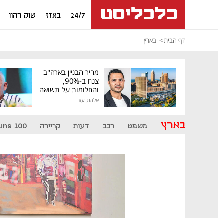
24/7
באזז
שוק ההון
דף הבית
בארץ
מחיר הבניין בארה"ב
צנח ב-90%,
והחלומות על תשואה
גבוהה התנפצו
אלמוג עזר
בארץ
משפט
רכב
דעות
קריירה
uns 100