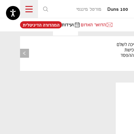
Duns 100
פורטל פיננסי
נפתח בכרטיסייה חדשה
הדואר האדום
ועידות
המהדורה הדיגיטלית
יכה לשלם
כישת
BASE: ההפסד
הרבעוני זינק ל-76