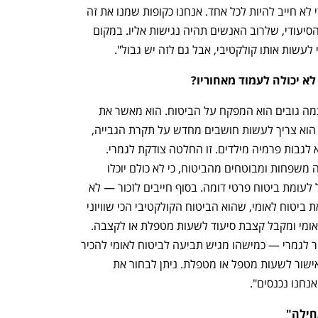
h – the gateway to Tech
You're NXT
לביטוח לאומי, וצריך להבין שביטוח סיעודי לא חייב להיות לכל אחד. אנחנו כקופות שמנו את זה 
כביטוח קולקטיבי, כדי להוזיל את הביטוח הסיעודי, שלרוב האנשים תהיה נגישות אליו. במקום 
עשות אותו קולקטיבי, אבל גם לזה יש גבול".
לא יכולה לעמוד מאחוריו? 
"זה לא אשמת הקופות. מי שמחליט איך וכמה גובים הוא המפקח על הביטוח. הוא מאשר את 
המחיר, בודק את האקטואריה, ההיתכנות. הוא צריך לעשות חושבים מחדש על תקרת הגבייה, 
על ההיקפים. אני חושבת שאין ברירה אלא לגבות פרמיה מילדים. זו החלטה צודקת לגמרי. 
הבעיה היא שההחלטה הזאת תוציא הרבה משפחות ומבוטחים מהביטוח, כי לא כולם יוכלו 
לשלם אותו. ועדיין — זה ביטוח שוויוני וזול לעומת ביטוח פרטי דומה. בסוף חייבים לזכור — לא 
כל אחד חייב שיהיה לו ביטוח סיעודי. יש את ביטוח לאומי, שהוא הביטוח הקולקטיבי הכי שוויוני 
במדינה, שבמסגרתו אתה משלם ביטוח לאומי ומקבל קצבת סיעוד לשעות מטפלת או לקצבה. 
זה הקשר שלנו לעולם הסיעודי, שהוא אחר לגמרי — כמישהו מגיש תביעה לביטוח לאומי להכיר 
בזכאות שלו לקצבת סיעוד — הוא מקבל אישור לשעות מטפל או מטפלת. ניתן לבחור את 
חנו נכנסים". 
חילה"