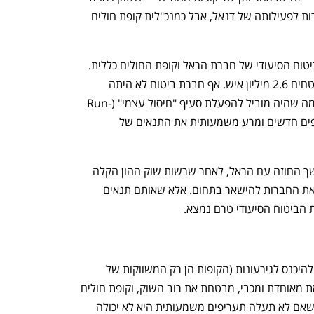
במשבר מתמשך. זה אומנם לא קשור ישירות לפעילותה של דנאל, אבל כמנכ"לית קופת חולים 
בשבועות האחרונים נוצר משבר סביב הביטוח הסיעודי של חברת הראל וקופת החולים כללית. 
מדובר על פוליסת סיעוד ענקית שבה מבוטחים 2.6 מיליון איש. אף חברת ביטוח לא היתה 
מוכנה לחתום על הסכם חדש עם כללית, מה שהיה מוביל להפעלת סעיף "חיסול עצמי" (Run-
Off), שהיה סוגר את הביטוח בפני מצטרפים חדשים ומרע משמעותית את התנאים של 
ממש ברגע האחרון חתמה כללית על המשך החוזה עם הראל, לאחר שרשות שוק ההון הקלה 
משמעותית את תנאי הביטוח כדי לתמרץ את החברות להישאר בתחום. אלא שאותם תנאים 
ת הביטוח הסיעודי טרם נמצא. 
"קרן הסיעוד של חברות הביטוח התחילה להיכנס לגירעונות (הקופות הן רק המשווקות של 
הביטוח הזה — ד"ב). מנורה, שמבטחת את מאוחדת ומכבי, מבטחת את רוב השוק, וקופת חולים 
כללית מבוטחת אצל הראל. הראל הבינה שאם לא תעלה תעריפים משמעותית היא לא יכולה 