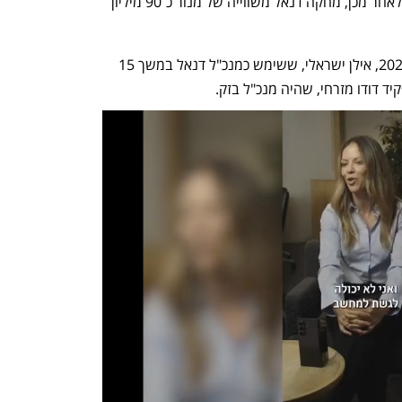
תמורת 95 מיליון שקל במרץ 2022. שנה לאחר מכן, מחקה דנאל משווייה של מנור כ־90 מיליון 
בעקבות הלחץ של הדירקטוריון, בינואר 2024, אילן ישראלי, ששימש כמנכ"ל דנאל במשך 15 
 דודו מזרחי, שהיה מנכ"ל בזק. 