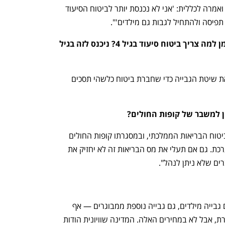
להחזיק יותר את הביטוח הזה. הראל באה ואמרה לכללית: 'אני לא נכנסת יותר לביטוח הסיעוד 
תפיסה ולהתחיל לגבות גם מילדים'". 
אבל משפחות צעירות שואלות את עצמן למה צריך ביטוח סיעוד בגיל 4? ניכנס לזה בגיל 
"נכון, אבל כרגע אין ברירה וצריך לשנות את שיטת הגבייה כדי שחברת ביטוח כלשהי תסכים 
ון למשבר של קופות החולים?
"אני נגד. זה אומר שהביטוח הזה ייכנס לביטוח הבריאות הממלכתי, ובמסגרתו קופות החולים 
נפתח בכרטיסייה חדשה
נפתח בכרטיסייה חדשה
ייתנו גם מענה לסיעוד. זה יקריס את המערכת. גם אם תעלי את מס הבריאות זה לא יחזיק את 
ים שלא ניתן לנהל".
"עד שלא תהיה עלייה של תעריפים — גם גבייה מילדים, גם גבייה נוספת ממבוגרים — אף 
חברה לא תיגע בזה. אולי תבוא חברה אחרת, אבל לא במחירים האלה. המדינה שוויונית הודות 