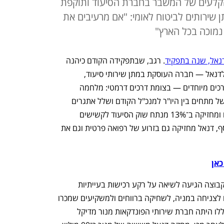
קלעים של המשבר בחברת הסיעוד ותוקפת
שירותים לביטוח לאומי: "אם מרעיבים את
נמוכה בכל הארץ"
דנאל, שנה בתפקיד
. רגב, שבתפקידה הקודם כיהנה 
כמנכ"לית קופת החולים מאוחדת, נכנסה לדנאל — חברה העוסקת במתן שירותי סיעוד, 
ופתרונות דיור וחינוך לאוכלוסיות בעלות צרכים מיוחדים — בצומת דרכים דרמטי: מלחמה 
בעיצומה, חילופי הנהלה ובעלי שליטה בשל מתחים בין היו"ר למנכ"ל הקודם ושלל אתגרים 
תפעוליים בחברה שמונה 34 אלף עובדים ומחזיקה ב־13% מנתח שוק הסיעוד לקשישים 
בישראל (כ־60% מפעילות הקבוצה). בנוסף, דנאל מחזיקה גם בזרוע של רפואה פרטית וגם את 
כאן
המתיחות בין דירקטוריון דנאל להנהלת הקבוצה הגיעה לשיאה על רקע רכישות בעייתיות 
במחיר מופרז שביצעה ההנהלה, שהובילו לצניחה במניה, לשחיקה ברווחים ולמשקיעים שמכרו 
את אחזקותיהם בחברה. אחת הרכישות הללו היתה חברת שירותי הפונדקאות מנור מדיקל 