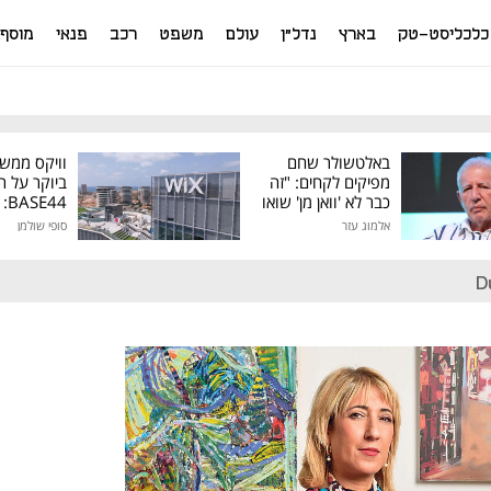
כלכליסט-טק
בארץ
נדל"ן
עולם
משפט
רכב
פנאי
מוסף
באלטשולר שחם
וויקס ממש
מפיקים לקחים: "זה
ביוקר על ר
כבר לא 'וואן מן' שואו
44
של גילעד"
אלמוג עזר
סופי שולמן
מיליון דולר
D