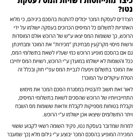
כיצד מתייחסות רשויות המס לעסקת 
נטו?
הצדדים לעסקת המכר יכולים להתנות בהסכם ביניהם, כי מלוא 
האחריות לתשלום כל המיסים הכרוכים בעסקה ישולמו על ידי 
הרוכש, כך ששומות המס יצאו ע"ש של הרוכש אולם המוסדות 
ורשות מיסוי מקרקעין מבחינתן "מכירות" את המוכר ומבחינתן 
גם אם בהסכם מופיע הרוכש כמי שעליו לשאת בתשלומי המס, 
ככל והשומות לא ישולמו במועדן ע"י הרוכש, רשויות המס יחייבו 
את המוכר בתשלום ויפעלו לגביית המס עפ"י חוק ובכלל זה 
הטלת עיקולים על המוכר!
לאור זאת חשוב להבטיח במסגרת הסכם המכר את מימוש 
התחייבויותיו של הרוכש שהסכים לשאת בתשלומי המיסים, 
וקבלת בטוחות מספיקות לקבלת וודאות ששומות מס השבח 
ויתר התשלומים שיצאו אכן ישולמו ע"י הרוכש.
למרות שמדובר בעסקת נטו, פקיד השומה רשאי לקבוע ששווי 
המכירה המופיע בהסכם המכר יבוצע ע"י גילום מלא (כך שמעבר 