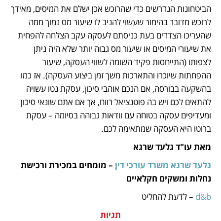
הביטחונות הנדרשים כדי שהרוכש אכן ישלם את המיסים, מאידך 
לרוכש מדובר בהימור שעשוי להניב לו שיעור מס נמוך ממה 
שהעריכו הצדדים בעת כניסתם לעסקה עקב הצלחה להפחית 
את שיעורי המיסים או שיעור מס גבוה יותר שלא היה ניתן 
לצפותו (התייחסות פקיד השומה לשווי העסקה, שיעור 
ההפחתות שיוכרו והתארכות משך זמן ביצוע העסקה). אז כמו 
בהשקעה בבורסה, אם הנכם אוהבי סיכון, עסקת נטו עשויה 
להתאים לכם ויש בה פוטנציאל רווח, אך אם אתם שונאי סיכון 
ומעדיפים עסקה בטוחה עם וודאות גבוהה בסיומה – עסקת 
ברוטו היא העסקה שמתאימה לכם. 
מאת עו"ד גלעד שרגא   
גלעד שרגא משרד עורכי דין
 – מומחים במכירת ורכישת 
נחלות ומשקים חקלאיים
d&b 
– לדעת להחליט
תגיות