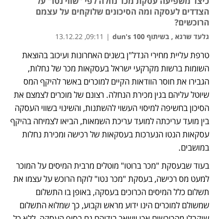
כיצד משפיעה עסקת מכר נחלה לפי "שווי נטו" על
הצדדים לעסקה ומה הסיכונים שלוקחים על עצמם
הרוכשים?
גלעד שרגא , בשיתוף dun's 100
|
09:11, 13.12.22
טרפת עליית מחירי הנדל"ן בשנים האחרונות ועיכוב בהוצאת 
נפתח בכרטיסייה חדשה
נפתח בכרטיסייה חדשה
השומות ברשות מקרקעי ישראל בעסקאות מכר של נחלות, 
הגבירו את חוסר הוודאות הקיים למוכרים באשר להיקף המס 
שיוטל עליהם בגין מכירת הנחלה. רצונם של מוכרים לצמצם את 
הסיכון בחשיפה למיסוי העשוי להשתנות, והשינוי בשווי העסקה 
בין מועד עריכתה למועד עריכת השמאות, הביאו לצמיחה בהיקף 
עסקאות הנטו הנערכות בעסקאות של רכישה ומכירת נחלות 
במושבים.
בעוד שבעסקת "מכר ברוטו" מוטלים מרבית המיסים על המוכר 
למעט מס רכישה, בעסקת "מכר נטו" לוקח הרוכש על עצמו את 
תשלום כלל המיסים הכרוכים בעסקה, באופן בו התשלום 
שמשולם למוכרים הינו ידוע מראש וקבוע, כך שמלוא התשלום 
שיקבלו מהרוכשים אכן יישאר בידיהם גם בסוף העסקה, ללא כל 