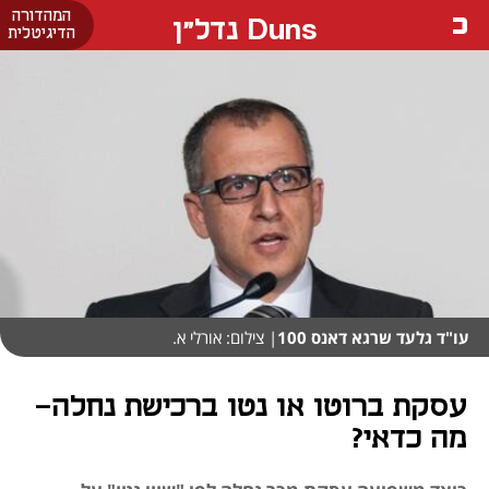
המהדורה
Duns נדל"ן
הדיגיטלית
עו"ד גלעד שרגא דאנס 100
| צילום: אורלי א.
עסקת ברוטו או נטו ברכישת נחלה–
מה כדאי?