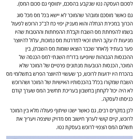
לסכום העסקה נטו שנקבע בהסכם, יתווסף גם סכום המס).
גם כאשר מוסכם ומובהר שהמוכר לא יישא בכל מס מכל סוג 
הכרוך במכירת הנחלה והוא מעניק יפוי כח לב"כ הרוכש לפעול 
בשמו להפחתת מס השבח וקבלת ההפחתות וההטבות שהיו 
מגיעות לו עקב היותו זכאי למדרגות מס נמוכות, עלול להיווצר 
פער בעתיד (לאחר שכבר הוצאו שומות מס השבח), בין 
ההכנסות הגבוהות שיופיעו בדו"ח השנתי למס הכנסה של 
המוכר, הכנסות הנובעות מנתונים פרטיים של המוכר שלא 
בהכרח היו ידועות לרוכש, כך שעשוי להיווצר הפרש בתשלומי מס 
השבח שמקורו בכלל בהכנסותיו האישיות של המוכר ושהרוכש 
לא היה יכול לקחתן בחשבון בעריכת תחשיב המס שערך קודם 
כניסתו לעסקה.
לכן במקרים רבים, גם כאשר ישנו שיתוף פעולה מלא בין המוכר 
לרוכש, קיים קושי לערוך חישוב מס מדויק שיצפה ויעריך את 
תשלום המס הצפוי לרוכש בעסקת נטו. 