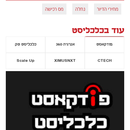
מחירי הדיור
נחלה
מס רכישה
עוד בכלכליסט
פודקאסט
אנרגיה 360
כלכליסט טק
Scale Up
XIMUSNXT
CTECH
יסייה חדשה
נפתח בכרטיסייה חדשה