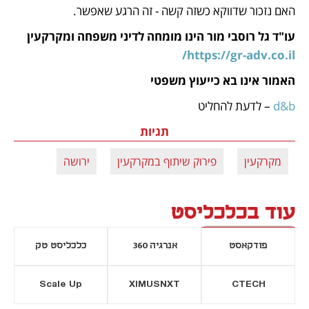
האם נזכור שדווקא כשזה קשה - זה הרגע שאפשר.
עו"ד גל רוסבי מור הינו מומחה לדיני משפחה ומקרקעין 
https://gr-adv.co.il/
האמור אינו בא כייעוץ משפטי
d&b 
– לדעת להחליט
תגיות
מקרקעין
פירוק שיתוף במקרקעין
ירושה
עוד בכלכליסט
פודקאסט
אנרגיה 360
כלכליסט טק
Scale Up
XIMUSNXT
CTECH