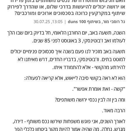
האם הגיבוש וההסדרה של נכסים משותפים בזמן פרידה
או ירושה יכולים להיעשות בדרכי שלום, או שהדרך לפירוק
שיתוף במקרקעין כרוכה בסכסוכים ארוכים ומורכבים?
גל רוסבי מור, בשיתוף duns 100
|
13:05, 30.07.25
השנה, תשעה באב, יום החורבן הלאומי, חל בדיוק ביום שבו הלך 
נפתח בכרטיסייה חדשה
נפתח בכרטיסייה חדשה
לעולמו זאב ז'בוטינסקי, 3 באוגוסט לפני 85 שנים.
תשעה באב מזכיר לנו פעם בשנה איך סכסוכים פנימיים יכולים 
למוטט בתים. וז'בוטינסקי, בדבריו החדים, דרש מאיתנו לא 
להירתע מהקושי - אלא להתמודד איתו.
הוא לא ראה בקושי סיבה לייאוש, אלא קריאה לפעולה:
"קשה - זאת אומרת אפשר".
ומה בין זה לבין נכסי ירושה משותפים?
הרבה מאוד.
לאורך השנים, אני פוגש משפחות שירשו נכס משותף - דירה, 
מגרש, נחלה. מה שהיה אמור להיות מקור ביטחון כלכלי הפך 