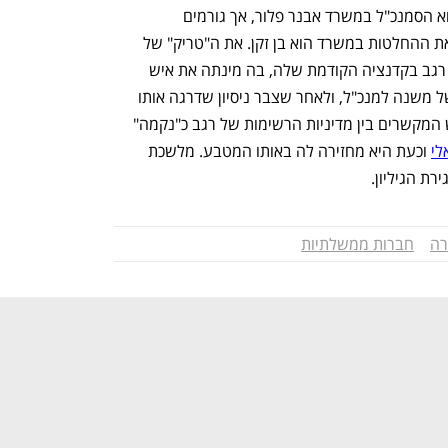
בינתיים מי שמכהן כמ"מ המנכ"ל הוא הסמנכ"ל במשרד אבנר פלור, אך גורמים 
ממשלתיים טוענים כי בפועל מי שמקבל את ההחלטות במשרד הוא בן זקן. את ה"טריק" של 
מינוי בן זקן למנכ"ל בעוד חצי שנה למדה רגב בקדנציה הקודמת שלה, בה מינתה את איש 
קמפיין הליכוד שילה אדלר למשרת אמון של משנה למנכ"ל, ולאחר שצבר ניסיון שדרגה אותו 
לתפקיד סמנכ"ל תכנון ופיתוח תשתיות. יש המקשרים בין מדיניות הרשימות של רגב כ"נקמה" 
לי
 וכעת היא מחזירה לה באותו המטבע. מלשכת 
ת הגיליון. 
רה
חברות ממשלתיות