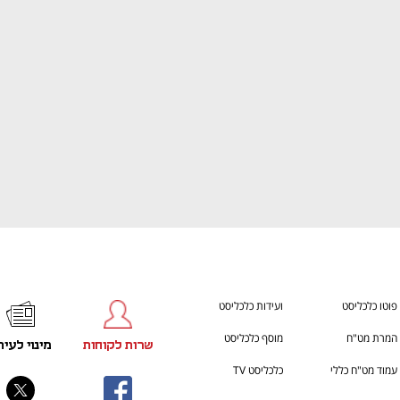
ענף במתח גבוה
מדברים כלכלה, עסקים ומה שב
פוטו כלכליסט
ועידות כלכליסט
המרת מט"ח
מוסף כלכליסט
שרות לקוחות
מינוי לעית
עמוד מט"ח כללי
כלכליסט TV