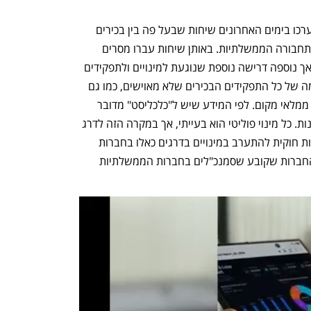
יחד עם זאת, במקביל לשליחת המכתב, נערכו בימים האחרונים שיחות שבעל פה בין בכירים 
במשרד התחבורה לבין בכירים בחברות התחבורה הממשלתיות. באותן שיחות עברו מסרים 
ברוח המכתב שנשלח על ידי אבנר פלור, אך נוספה דרישה נוספת שנוגעת למינויים ולתפקידים 
בחברות הממשלתיות: דרישה לספק רשימה של כל התפקידים הבכירים שלא מאוישים, כמו גם 
של כל התפקידים שמאוישים כרגע על ידי ממלאי מקום. לפי המידע שיש ל"כלכליסט" מדובר 
בעשרות רבות של תפקידים בחברות השונות. כל מינוי פוליטי הוא בעייתי, אך במקרה הזה לדרג 
הפוליטי ולבכירי משרד התחבורה אין סמכות חוקית להתערב במינויים בדרגים כאלו בחברות 
הממשלתיות והדבר סותר את חוק רשות החברות שקובע שסמנכ"לים בחברות הממשלתיות 