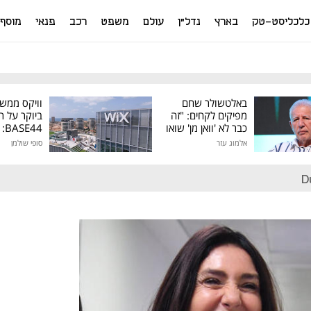
כלכליסט-טק
בארץ
נדל"ן
עולם
משפט
רכב
פנאי
מוסף
באלטשולר שחם
וויקס ממש
מפיקים לקחים: "זה
ביוקר על ר
כבר לא 'וואן מן' שואו
44
של גילעד"
אלמוג עזר
סופי שולמן
מיליון דולר
D