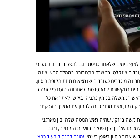
מקרה זה מצטרף לדיווחים אחרים שהחלו לצוף בימים שלאחר כניסת רגב לתפקיד, בהם נטען כי 
רגב דרשה לקבל לידיה רשימה של כל העובדים שנקלטו במשרד התחבורה במהלך החצי שנה 
האחרונה. עובדים שמונו בחצי השנה האחרונה מוגדרים כעובדים שנמצאים תחת תקופת ניסיון, 
ולכן ניתן "לבחון את המשך העסקתם". דיווחים בתקשורת שהתפרסמו לאחרונה טענו כי יוזמה זו 
לא עצרה במשרד התחבורה, ושבסביבת ראש הממשלה בנימין נתניהו ביקשו לאתר את כל 
ודמת, וזאת מתוך כוונה לבחון את המשך העסקתם.
עם כניסתה לתפקיד ביקשה רגב למנות את משה בן זקן, שהיה ראש המטה שלה ובין מארגני 
הליכודיאדה למנכ"ל משרד התחבורה. מועמדותו של בן זקן נפסלה בוועדת המינויים, ורגב 
יצבור ניסיון באופן רשמי ו
ימונה למנכ"ל בעוד כחצי 