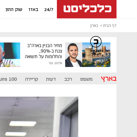
24/7
באזז
שוק ההון
דף הבית
בארץ
מחיר הבניין בארה"ב
צנח ב-90%,
כלכליסט
דיגיטל
והחלומות על תשואה
גבוהה התנפצו
אלמוג עזר
בארץ
משפט
רכב
דעות
קריירה
uns 100