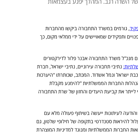
ם של השרה רגב. המהלך יפגע בעצמאות
קיד
, גורמים במשרד התחבורה ביקשו מהחברות 
הממשלתיות להכין רשימות של תפקידים פנויים ותפקידים שמאויישים על ידי ממלאי מקום, כך 
ביום שלישי יצא מכתב מלשכת ממלא מקום מנכ"ל משרד התחבורה אבנר פלור לדירקטורים 
לתיות:
 נתיבי תחבורה עירוניים, נתיבי ישראל, חברת 
נמלי ישראל, חוצה ישראל, נתיבי איילון, רכבת ישראל ונמל אשדוד. המכתב, שכותרתו "היערכות 
לתוכנית עבודה ותקציב 2023" מבקש מהנהלות החברות הממשלתיות "להימנע מקבלת 
החלטות או נקיטת צעדים שיהיה בהם כדי לייתר את קביעת היעדים והחזון של שרת התחבורה 
בנוסף, המכתב הכיל בקשה כי "כל קמפיין והודעה לעיתונות ייעשה בשיתוף פעולה מלא עם 
דובר המשרד". על פניו מדובר במכתב שעלול להיראות סטנדרטי בתקופה של חילופי שלטון, גם 
אם הדבר פוגע במידה כזו או אחרת בעצמאות החברות הממשלתיות ומנוגד למדיניות המוצהרת 