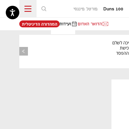
Duns 100
פורטל פיננסי
נפתח בכרטיסייה חדשה
הדואר האדום
ועידות
המהדורה הדיגיטלית
יכה לשלם
כישת
BASE: ההפסד
הרבעוני זינק ל-76