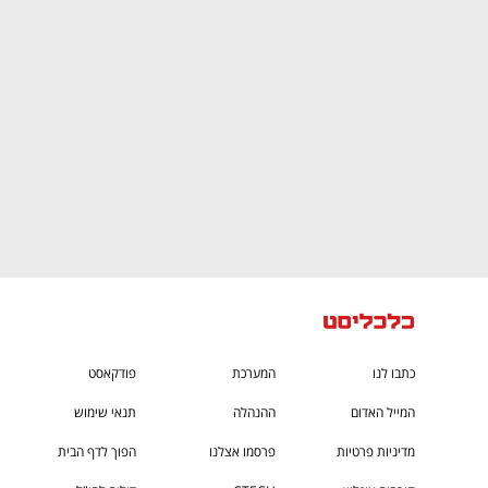
CTech – the
הבית של ההייטק הישראלי
כתבו לנו
המערכת
פודקאסט
המייל האדום
ההנהלה
תנאי שימוש
מדיניות פרטיות
פרסמו אצלנו
הפוך לדף הבית