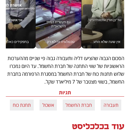
אין שעה שלא התעסקתי במשבר - טל אלכסנדרוביץ’ שגב מנהלת משברים תקשורתיים מכל מקום עם ה- Galaxy Z Fold8 Ultra שלה_v
טכנולוגיה זה לא רק בהייטק: גם תעשיית המזון הישראלית מאמצת כלי AI, אוטומציה וניתוח דאטה בזמן אמת
בתפקידים כאלה אי אפשר לח
הסכום הגבוה שהציעו דליה ותעבורה גבוה פי שניים מההערכות 
הראשוניות של שווי התחנה של חברת החשמל. עד היום נמכרו 
שלוש תחנות כוח של חברת החשמל במסגרת הרפורמה בחברת 
החשמל, בשווי מצטבר של 7 מיליארד שקל.
תגיות
תעבורה
חברת החשמל
אשכול
תחנת כוח
ד
עוד בכלכליסט