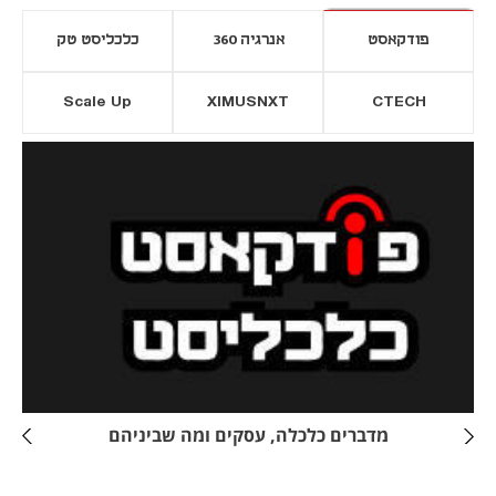
פודקאסט
אנרגיה 360
כלכליסט טק
Scale Up
XIMUSNXT
CTECH
יסייה חדשה
נפתח בכרטיסייה חדשה
מדברים כלכלה, עסקים ומה שביניהם